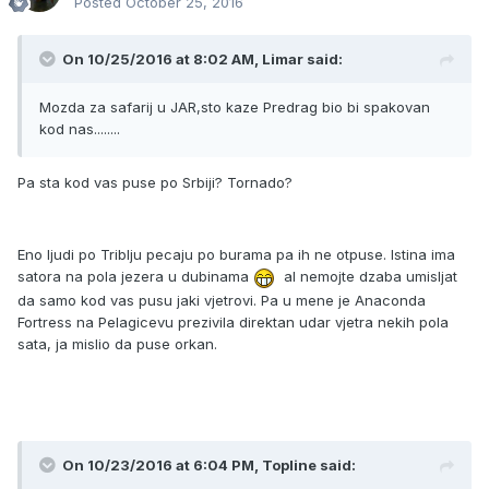
Posted
October 25, 2016
On 10/25/2016 at 8:02 AM, Limar said:
Mozda za safarij u JAR,sto kaze Predrag bio bi spakovan
kod nas........
Pa sta kod vas puse po Srbiji? Tornado?
Eno ljudi po Triblju pecaju po burama pa ih ne otpuse. Istina ima
satora na pola jezera u dubinama
al nemojte dzaba umisljat
da samo kod vas pusu jaki vjetrovi. Pa u mene je Anaconda
Fortress na Pelagicevu prezivila direktan udar vjetra nekih pola
sata, ja mislio da puse orkan.
On 10/23/2016 at 6:04 PM, Topline said: