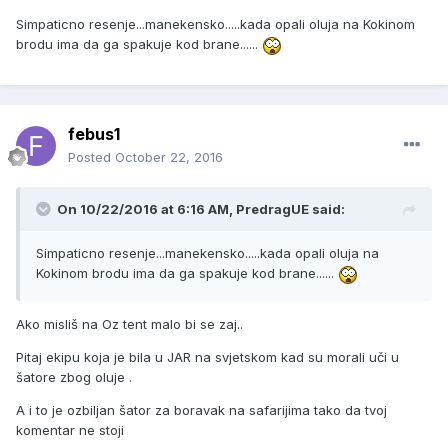
Simpaticno resenje...manekensko.....kada opali oluja na Kokinom
brodu ima da ga spakuje kod brane......
febus1
Posted
October 22, 2016
On 10/22/2016 at 6:16 AM, PredragUE said:
Simpaticno resenje...manekensko.....kada opali oluja na
Kokinom brodu ima da ga spakuje kod brane......
Ako misliš na Oz tent malo bi se zaj..
Pitaj ekipu koja je bila u JAR na svjetskom kad su morali uči u
šatore zbog oluje .
A i to je ozbiljan šator za boravak na safarijima tako da tvoj
komentar ne stoji