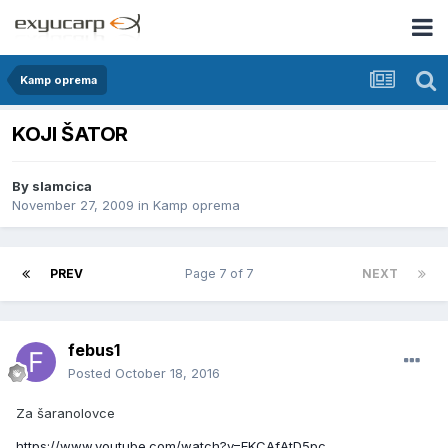
Kamp oprema
KOJI ŠATOR
By
slamcica
November 27, 2009
in
Kamp oprema
PREV
Page 7 of 7
NEXT
febus1
Posted
October 18, 2016
Za šaranolovce
https://www.youtube.com/watch?v=EKCAfAtD5pc