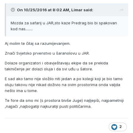
On 10/25/2016 at 8:02 AM, Limar said:
Mozda za safarij u JAR,sto kaze Predrag bio bi spakovan
kod nas........
Aj molim te čitaj sa razumijevanjem.
Znači Svjetsko prvenstvo u šaranolovu u JAR.
Dolaze organizatori i obavještavaju ekipe da se prekida
takmičenje jer dolazi oluja i da svi uđu u šatore.
E sad ako tamo nije složilo niti jedan a po kolegi koji je bio tamo
oluju takovu nije nikad doživio na ovim prostorima onda valjda
nešto ima u tome.
Te fore da smo mi (s prostora bivše Juge) najljepši, najpametniji
,najjači ,najbogatiji najkuratiji pusti političarima.
2