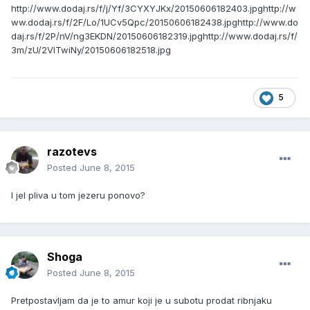
http://www.dodaj.rs/f/j/Yf/3CYXYJKx/20150606182403.jpg
http://w
ww.dodaj.rs/f/2F/Lo/1UCv5Qpc/20150606182438.jpg
http://www.do
daj.rs/f/2P/nV/ng3EKDN/20150606182319.jpg
http://www.dodaj.rs/f/
3m/zU/2VlTwiNy/20150606182518.jpg
5
razotevs
Posted
June 8, 2015
I jel pliva u tom jezeru ponovo?
Shoga
Posted
June 8, 2015
Pretpostavljam da je to amur koji je u subotu prodat ribnjaku