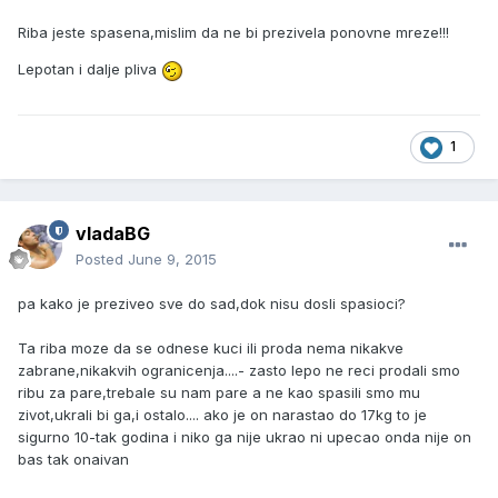
Riba jeste spasena,mislim da ne bi prezivela ponovne mreze!!!
Lepotan i dalje pliva
1
vladaBG
Posted
June 9, 2015
pa kako je preziveo sve do sad,dok nisu dosli spasioci?
Ta riba moze da se odnese kuci ili proda nema nikakve
zabrane,nikakvih ogranicenja....- zasto lepo ne reci prodali smo
ribu za pare,trebale su nam pare a ne kao spasili smo mu
zivot,ukrali bi ga,i ostalo.... ako je on narastao do 17kg to je
sigurno 10-tak godina i niko ga nije ukrao ni upecao onda nije on
bas tak onaivan