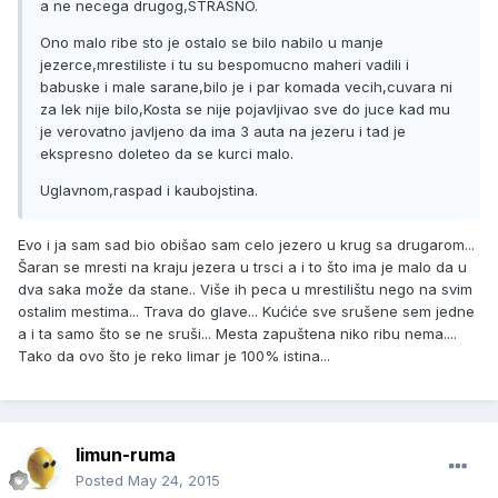
a ne necega drugog,STRASNO.
Ono malo ribe sto je ostalo se bilo nabilo u manje
jezerce,mrestiliste i tu su bespomucno maheri vadili i
babuske i male sarane,bilo je i par komada vecih,cuvara ni
za lek nije bilo,Kosta se nije pojavljivao sve do juce kad mu
je verovatno javljeno da ima 3 auta na jezeru i tad je
ekspresno doleteo da se kurci malo.
Uglavnom,raspad i kaubojstina.
Evo i ja sam sad bio obišao sam celo jezero u krug sa drugarom...
Šaran se mresti na kraju jezera u trsci a i to što ima je malo da u
dva saka može da stane.. Više ih peca u mrestilištu nego na svim
ostalim mestima... Trava do glave... Kućiće sve srušene sem jedne
a i ta samo što se ne sruši... Mesta zapuštena niko ribu nema....
Tako da ovo što je reko limar je 100% istina...
limun-ruma
Posted
May 24, 2015