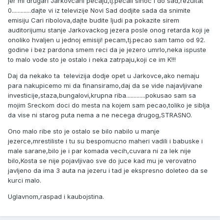
jer mi drugari Jarkovcani pecaju,tj.pecali sinoc i do sad,rezultat
0.............dajte vi iz televizije Novi Sad dodjite sada da snimite
emisiju Cari ribolova,dajte budite ljudi pa pokazite sirem
auditorijumu stanje Jarkovackog jezera posle onog retarda koji je
onoliko hvaljen u jednoj emisiji! pecam,tj.pecao sam tamo od 92.
godine i bez pardona smem reci da je jezero umrlo,neka ispuste
to malo vode sto je ostalo i neka zatrpaju,koji ce im K!!!
Daj da nekako ta televizija dodje opet u Jarkovce,ako nemaju
para nakupicemo mi da finansiramo,daj da se vide najavljivane
investicije,staza,bungalovi,krupna riba.............pokusao sam sa
mojim Sreckom doci do mesta na kojem sam pecao,toliko je siblja
da vise ni starog puta nema a ne necega drugog,STRASNO.
Ono malo ribe sto je ostalo se bilo nabilo u manje
jezerce,mrestiliste i tu su bespomucno maheri vadili i babuske i
male sarane,bilo je i par komada vecih,cuvara ni za lek nije
bilo,Kosta se nije pojavljivao sve do juce kad mu je verovatno
javljeno da ima 3 auta na jezeru i tad je ekspresno doleteo da se
kurci malo.
Uglavnom,raspad i kaubojstina.