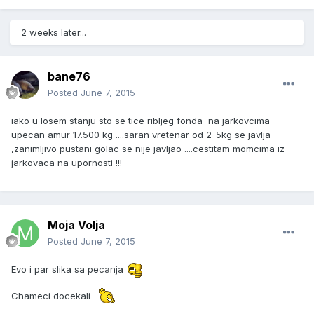
2 weeks later...
bane76
Posted
June 7, 2015
iako u losem stanju sto se tice ribljeg fonda na jarkovcima
upecan amur 17.500 kg ....saran vretenar od 2-5kg se javlja
,zanimljivo pustani golac se nije javljao ....cestitam momcima iz
jarkovaca na upornosti !!!
Moja Volja
Posted
June 7, 2015
Evo i par slika sa pecanja
Chameci docekali