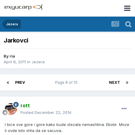
Jezera
Jarkovci
By
ria
April 8, 2011
in
Jezera
PREV
Page 8 of 10
NEXT
rott
Posted
December 22, 2014
I bice sve gore i gore kako bude stezala nemashtina. Ebote Moze
li ovde bilo shta da se sacuva..