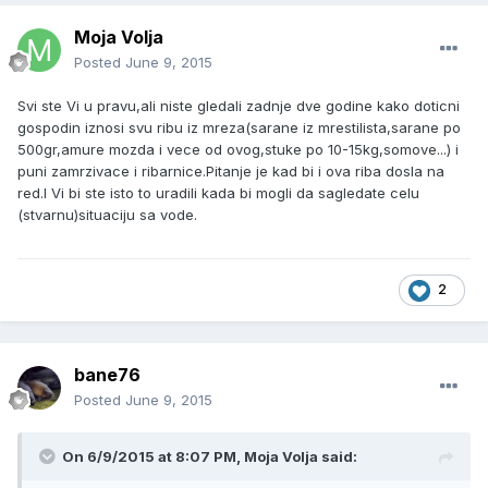
Moja Volja
Posted
June 9, 2015
Svi ste Vi u pravu,ali niste gledali zadnje dve godine kako doticni
gospodin iznosi svu ribu iz mreza(sarane iz mrestilista,sarane po
500gr,amure mozda i vece od ovog,stuke po 10-15kg,somove...) i
puni zamrzivace i ribarnice.Pitanje je kad bi i ova riba dosla na
red.I Vi bi ste isto to uradili kada bi mogli da sagledate celu
(stvarnu)situaciju sa vode.
2
bane76
Posted
June 9, 2015
On 6/9/2015 at 8:07 PM, Moja Volja said: