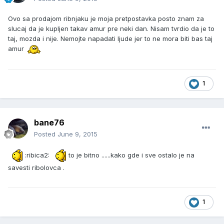
Ovo sa prodajom ribnjaku je moja pretpostavka posto znam za
slucaj da je kupljen takav amur pre neki dan. Nisam tvrdio da je to
taj, mozda i nije. Nemojte napadati ljude jer to ne mora biti bas taj
amur
1
bane76
Posted
June 9, 2015
:ribica2:
to je bitno ......kako gde i sve ostalo je na
savesti ribolovca .
1