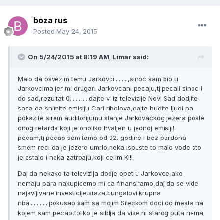
boza rus
Posted
May 24, 2015
On 5/24/2015 at 8:19 AM, Limar said:
Malo da osvezim temu Jarkovci.........,sinoc sam bio u
Jarkovcima jer mi drugari Jarkovcani pecaju,tj.pecali sinoc i
do sad,rezultat 0.............dajte vi iz televizije Novi Sad dodjite
sada da snimite emisiju Cari ribolova,dajte budite ljudi pa
pokazite sirem auditorijumu stanje Jarkovackog jezera posle
onog retarda koji je onoliko hvaljen u jednoj emisiji!
pecam,tj.pecao sam tamo od 92. godine i bez pardona
smem reci da je jezero umrlo,neka ispuste to malo vode sto
je ostalo i neka zatrpaju,koji ce im K!!!
Daj da nekako ta televizija dodje opet u Jarkovce,ako
nemaju para nakupicemo mi da finansiramo,daj da se vide
najavljivane investicije,staza,bungalovi,krupna
riba.............pokusao sam sa mojim Sreckom doci do mesta na
kojem sam pecao,toliko je siblja da vise ni starog puta nema