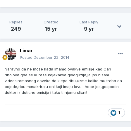
Replies
Created
Last Reply
249
15 yr
9 yr
Limar
Posted
December 22, 2014
Naravno da ne moze kada imamo ovakve emisije kao Cari
ribolova gde se kuraze kojekakva gologuzija,ja jos nisam
videosiromasnog coveka da klepa ribu,uzme koliko mu treba da
pojede,ribu masakriraju oni koji imaju lovu i hoce jos,gospodin
doktor iz doticne emisije i tako ti njemu slicni!
1