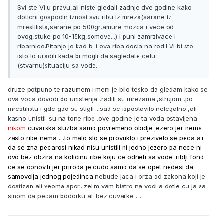
Svi ste Vi u pravu,ali niste gledali zadnje dve godine kako
doticni gospodin iznosi svu ribu iz mreza(sarane iz
mrestilista,sarane po 500gr,amure mozda i vece od
ovog,stuke po 10-15kg,somove...) i puni zamrzivace i
ribarnice.Pitanje je kad bi i ova riba dosla na red.I Vi bi ste
isto to uradili kada bi mogli da sagledate celu
(stvarnu)situaciju sa vode.
druze potpuno te razumem i meni je bilo tesko da gledam kako se
ova voda dovodi do unistenja ,radili su mrezama ,strujom ,po
mrestilistu i gde god su stigli ...sad se ispostavilo nelegalno ,ali
kasno unistili su na tone ribe .ove godine je ta voda ostavljena
nikom
cuvarska sluzba samo povremeno obidje jezero jer nema
zasto ribe nema ....to malo sto se provuklo i prezivelo se peca ali
da se zna pecarosi nikad nisu unistili ni jedno jezero pa nece ni
ovo bez obzira na kolicinu ribe koju ce odneti sa vode .riblji fond
ce se obnoviti jer priroda je cudo samo da se opet nedesi da
samovolja jednog pojedinca
nebude jaca i brza od zakona koji je
dostizan ali veoma spor...zelim vam bistro na vodi a dotle cu ja sa
sinom da pecam bodorku ali bez cuvarke ....