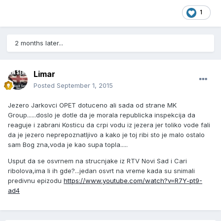
1
2 months later...
Limar
Posted
September 1, 2015
Jezero Jarkovci OPET dotuceno ali sada od strane MK
Group......doslo je dotle da je morala republicka inspekcija da
reaguje i zabrani Kosticu da crpi vodu iz jezera jer toliko vode fali
da je jezero neprepoznatljivo a kako je toj ribi sto je malo ostalo
sam Bog zna,voda je kao supa topla.....
Usput da se osvrnem na strucnjake iz RTV Novi Sad i Cari
ribolova,ima li ih gde?...jedan osvrt na vreme kada su snimali
predivnu epizodu
https://www.youtube.com/watch?v=R7Y-pt9-
ad4