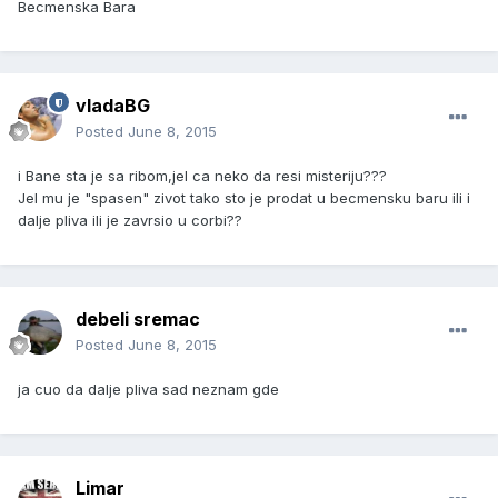
Becmenska Bara
vladaBG
Posted
June 8, 2015
i Bane sta je sa ribom,jel ca neko da resi misteriju???
Jel mu je "spasen" zivot tako sto je prodat u becmensku baru ili i
dalje pliva ili je zavrsio u corbi??
debeli sremac
Posted
June 8, 2015
ja cuo da dalje pliva sad neznam gde
Limar