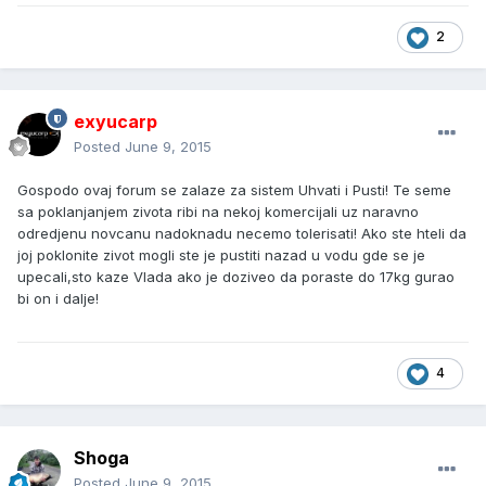
2
exyucarp
Posted
June 9, 2015
Gospodo ovaj forum se zalaze za sistem Uhvati i Pusti! Te seme
sa poklanjanjem zivota ribi na nekoj komercijali uz naravno
odredjenu novcanu nadoknadu necemo tolerisati! Ako ste hteli da
joj poklonite zivot mogli ste je pustiti nazad u vodu gde se je
upecali,sto kaze Vlada ako je doziveo da poraste do 17kg gurao
bi on i dalje!
4
Shoga
Posted
June 9, 2015