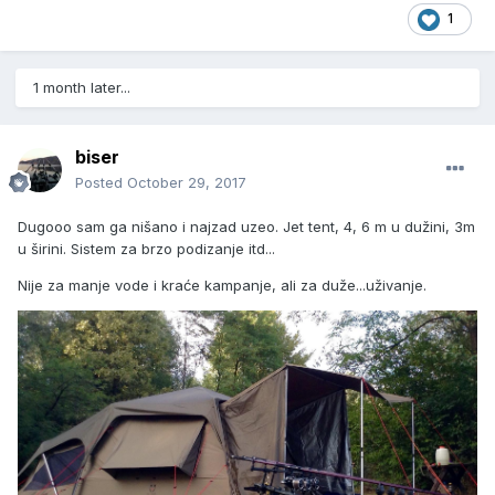
1
1 month later...
biser
Posted
October 29, 2017
Dugooo sam ga nišano i najzad uzeo. Jet tent, 4, 6 m u dužini, 3m
u širini. Sistem za brzo podizanje itd...
Nije za manje vode i kraće kampanje, ali za duže...uživanje.