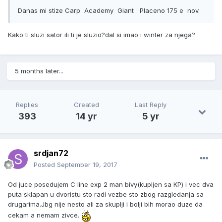
Danas mi stize Carp Academy Giant Placeno 175 e nov.
Kako ti sluzi sator ili ti je sluzio?dal si imao i winter za njega?
5 months later...
Replies
Created
Last Reply
393
14 yr
5 yr
srdjan72
Posted
September 19, 2017
Od juce posedujem C line exp 2 man bivy(kupljen sa KP) i vec dva
puta sklapan u dvoristu sto radi vezbe sto zbog razgledanja sa
drugarima.Jbg nije nesto ali za skuplji i bolji bih morao duze da
cekam a nemam zivce.