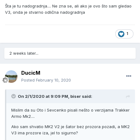
Šta je tu nadogradnja.... Ne zna se, ali ako je ovo što sam gledao
V3, onda je stvarno odlična nadogradnja
1
2 weeks later...
DucicM
Posted
February 10, 2020
On 2/1/2020 at 9:09 PM, biser said:
Mislim da su Oto i Sevcenko pisali nešto o verzijama Trakker
Armo Mk2....
Ako sam shvatio MK2 V2 je šator bez prozora pozadi, a MK2
V3 ima prozore iza, jel to sigurno?