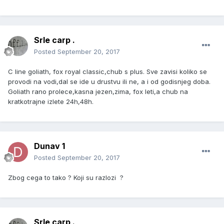
Srle carp .
Posted
September 20, 2017
C line goliath, fox royal classic,chub s plus. Sve zavisi koliko se
provodi na vodi,dal se ide u drustvu ili ne, a i od godisnjeg doba.
Goliath rano prolece,kasna jezen,zima, fox leti,a chub na
kratkotrajne izlete 24h,48h.
Dunav 1
Posted
September 20, 2017
Zbog cega to tako ? Koji su razlozi ?
Srle carp .