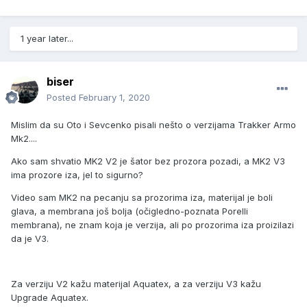
1 year later...
biser
Posted
February 1, 2020
Mislim da su Oto i Sevcenko pisali nešto o verzijama Trakker Armo
Mk2....
Ako sam shvatio MK2 V2 je šator bez prozora pozadi, a MK2 V3
ima prozore iza, jel to sigurno?
Video sam MK2 na pecanju sa prozorima iza, materijal je boli
glava, a membrana još bolja (očigledno-poznata Porelli
membrana), ne znam koja je verzija, ali po prozorima iza proizilazi
da je V3.
Za verziju V2 kažu materijal Aquatex, a za verziju V3 kažu
Upgrade Aquatex.