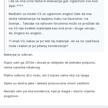
i da se ona crna farba ili eloksacija guli. Uglavnom sve kod
šipki ????.
Međutim za model V3 se uglavnom englezi žale da ima
dosta reklamacija na lepljenu traku na šavovima i na
šivenje... Takodje na njihovim forumima može se pročitati da
na V3 nije kvalitet materijala kao kod prve i druge verzije...
Ali, Englezi ko englezi...
Ti imaš V3, kakav je po tebi taj materijal. Jel se ne zadržava
voda i kakav je po pitanju kondezacije?
Materijal je odlican.
Kupio sam ga 2013e i dosad je izblijedio ali jednako potpuno,
nema sarenila nikakvog.
Platno odlicno drzi vodu, sto ti kazes samo klizi sa njega.
Sipke su ekstra jake i debelo presvucene onom zastitom.
Nemam skin pa ima kondenza, kad je magla i vlazno vrijeme
pogotovo.