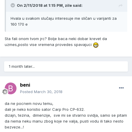
On 2/11/2018 at 1:15 PM, zile said:
Hvala u svakom slučaju interesuje me sličan u varijanti za
160 170 e
Sta fali onom tvom jrc? Bolje baca neki dobar krevet da
uzmes,posto vise vremena provedes spavajuci
1 month later...
beni
Posted
March 30, 2018
da ne pocnem novu temu,
dali je neko koristio sator Carp Pro CP-632.
dizajn, tezina, dimenzije, sve mi se stvarno svidja, samo se pitam
da nema neku manu zbog koje ne valja, pusti vodu ili tako nesto
bezveze...!