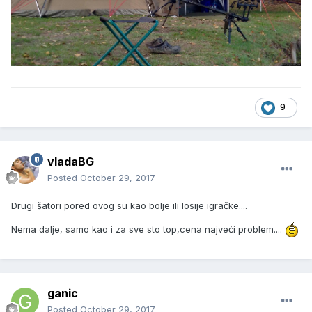
9
vladaBG
Posted
October 29, 2017
Drugi šatori pored ovog su kao bolje ili losije igračke....
Nema dalje, samo kao i za sve sto top,cena najveći problem....
ganic
Posted
October 29, 2017