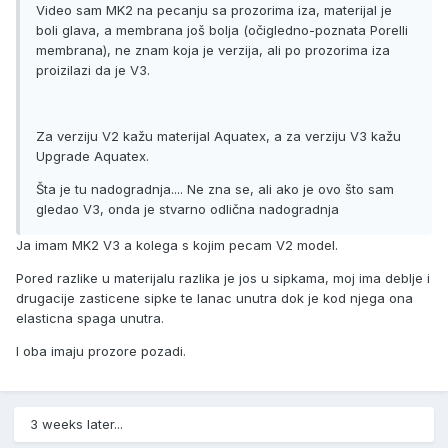
Video sam MK2 na pecanju sa prozorima iza, materijal je
boli glava, a membrana još bolja (očigledno-poznata Porelli
membrana), ne znam koja je verzija, ali po prozorima iza
proizilazi da je V3.
Za verziju V2 kažu materijal Aquatex, a za verziju V3 kažu
Upgrade Aquatex.
Šta je tu nadogradnja.... Ne zna se, ali ako je ovo što sam
gledao V3, onda je stvarno odlična nadogradnja
Ja imam MK2 V3 a kolega s kojim pecam V2 model.
Pored razlike u materijalu razlika je jos u sipkama, moj ima deblje i
drugacije zasticene sipke te lanac unutra dok je kod njega ona
elasticna spaga unutra.
I oba imaju prozore pozadi.
3 weeks later...