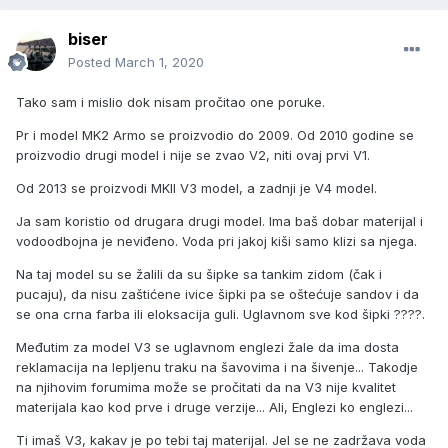
biser
Posted
March 1, 2020
Tako sam i mislio dok nisam pročitao one poruke.
Pr i model MK2 Armo se proizvodio do 2009. Od 2010 godine se
proizvodio drugi model i nije se zvao V2, niti ovaj prvi V1.
Od 2013 se proizvodi MKII V3 model, a zadnji je V4 model.
Ja sam koristio od drugara drugi model. Ima baš dobar materijal i
vodoodbojna je neviđeno. Voda pri jakoj kiši samo klizi sa njega.
Na taj model su se žalili da su šipke sa tankim zidom (čak i
pucaju), da nisu zaštićene ivice šipki pa se oštećuje sandov i da
se ona crna farba ili eloksacija guli. Uglavnom sve kod šipki ????.
Međutim za model V3 se uglavnom englezi žale da ima dosta
reklamacija na lepljenu traku na šavovima i na šivenje... Takodje
na njihovim forumima može se pročitati da na V3 nije kvalitet
materijala kao kod prve i druge verzije... Ali, Englezi ko englezi...
Ti imaš V3, kakav je po tebi taj materijal. Jel se ne zadržava voda