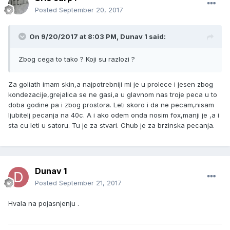
Posted
September 20, 2017
On 9/20/2017 at 8:03 PM, Dunav 1 said:
Zbog cega to tako ? Koji su razlozi ?
Za goliath imam skin,a najpotrebniji mi je u prolece i jesen zbog
kondezacije,grejalica se ne gasi,a u glavnom nas troje peca u to
doba godine pa i zbog prostora. Leti skoro i da ne pecam,nisam
ljubitelj pecanja na 40c. A i ako odem onda nosim fox,manji je ,a i
sta cu leti u satoru. Tu je za stvari. Chub je za brzinska pecanja.
Dunav 1
Posted
September 21, 2017
Hvala na pojasnjenju .