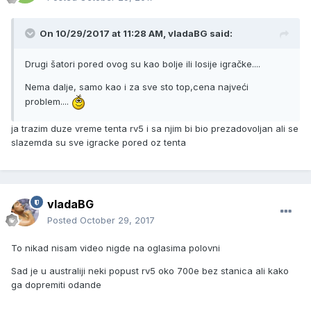
On 10/29/2017 at 11:28 AM, vladaBG said:
Drugi šatori pored ovog su kao bolje ili losije igračke....
Nema dalje, samo kao i za sve sto top,cena najveći
problem....
ja trazim duze vreme tenta rv5 i sa njim bi bio prezadovoljan ali se
slazemda su sve igracke pored oz tenta
vladaBG
Posted
October 29, 2017
To nikad nisam video nigde na oglasima polovni
Sad je u australiji neki popust rv5 oko 700e bez stanica ali kako
ga dopremiti odande