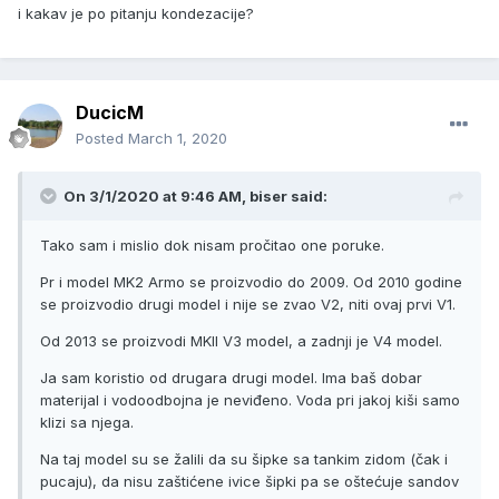
i kakav je po pitanju kondezacije?
DucicM
Posted
March 1, 2020
On 3/1/2020 at 9:46 AM, biser said:
Tako sam i mislio dok nisam pročitao one poruke.
Pr i model MK2 Armo se proizvodio do 2009. Od 2010 godine
se proizvodio drugi model i nije se zvao V2, niti ovaj prvi V1.
Od 2013 se proizvodi MKII V3 model, a zadnji je V4 model.
Ja sam koristio od drugara drugi model. Ima baš dobar
materijal i vodoodbojna je neviđeno. Voda pri jakoj kiši samo
klizi sa njega.
Na taj model su se žalili da su šipke sa tankim zidom (čak i
pucaju), da nisu zaštićene ivice šipki pa se oštećuje sandov