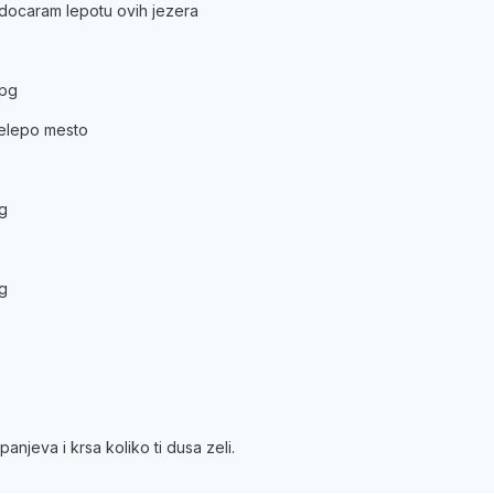
docaram lepotu ovih jezera
jpg
relepo mesto
pg
pg
panjeva i krsa koliko ti dusa zeli.