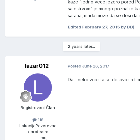
kaze "jedno vece jezero pored Potk
sa ostrvom" je mnogo poznatije kao 
sarana, mada moze da se desi da i
Edited
February 27, 2015
by DDj
2 years later...
lazar012
Posted
June 26, 2017
Da li neko zna sta se desava sa tim 
Registrovani Član
118
Lokacija
Pozarevac
carpteam:
moj