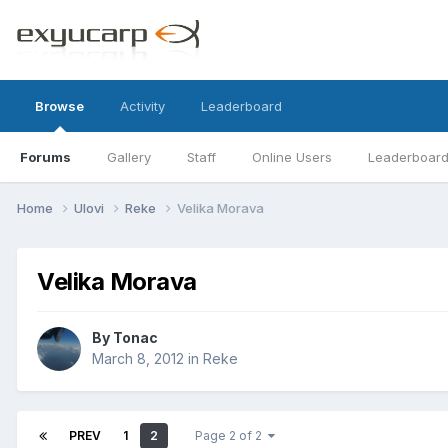
Browse
Activity
Leaderboard
Forums
Gallery
Staff
Online Users
Leaderboar
Home
Ulovi
Reke
Velika Morava
Velika Morava
By
Tonac
March 8, 2012
in
Reke
PREV
1
2
Page 2 of 2