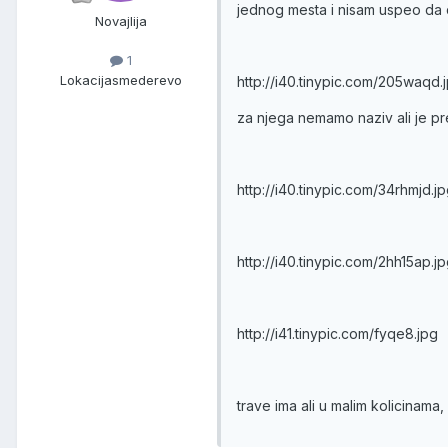
jednog mesta i nisam uspeo da 
Novajlija
1
Lokacija
smederevo
http://i40.tinypic.com/205waqd.
za njega nemamo naziv ali je p
http://i40.tinypic.com/34rhmjd.j
http://i40.tinypic.com/2hh15ap.j
http://i41.tinypic.com/fyqe8.jpg
trave ima ali u malim kolicinama, 