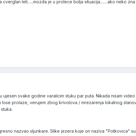
verglan leti......mozda je u prolece bolja situacija........ako neko zna 
u ujesen svake godine varalicim stuku par puta. Nikada nisam video 
m lose prolaze, verujem zbog krivolova / mrezarenja lokalnog stanovni
stuka.
esno nazvao sljunkare. Slike jezera koje on naziva "Potkovica" su u 