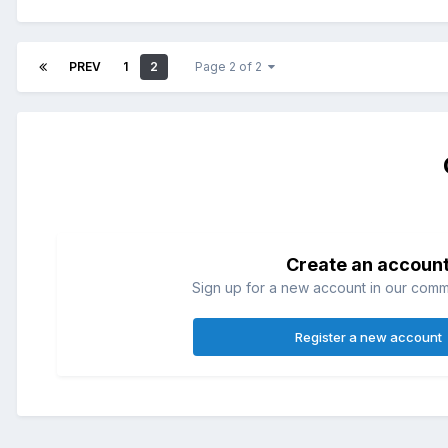
PREV
1
2
Page 2 of 2
Create an accoun
Sign up for a new account in our commun
Register a new account