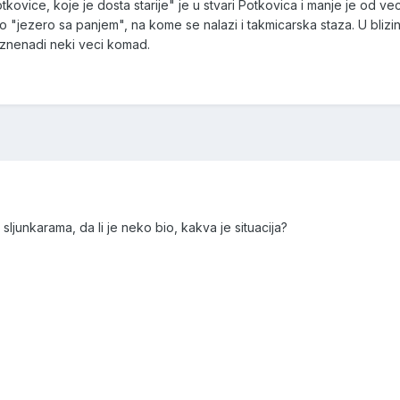
ovice, koje je dosta starije" je u stvari Potkovica i manje je od v
"jezero sa panjem", na kome se nalazi i takmicarska staza. U blizini i
znenadi neki veci komad.
sljunkarama, da li je neko bio, kakva je situacija?