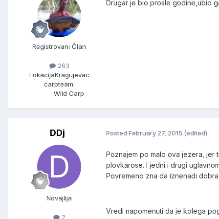
Drugar je bio prosle godine,ubio ga c
Registrovani Član
263
Lokacija
Kragujevac
carpteam:
Wild Carp
DDj
Posted
February 27, 2015
(edited)
Poznajem po malo ova jezera, jer t
plovkarose. I jedni i drugi uglavno
Povremeno zna da iznenadi dobra 
Novajlija
Vredi napomenuti da je kolega pogr
2