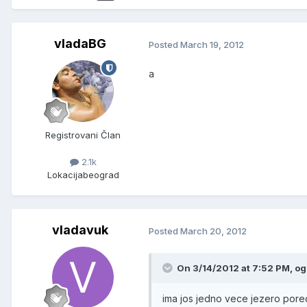
vladaBG
Posted
March 19, 2012
a
Registrovani Član
2.1k
Lokacija
beograd
vladavuk
Posted
March 20, 2012
On 3/14/2012 at 7:52 PM, og
ima jos jedno vece jezero pored