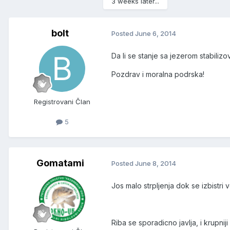
3 weeks later...
bolt
Posted
June 6, 2014
Da li se stanje sa jezerom stabilizov
Pozdrav i moralna podrska!
Registrovani Član
5
Gomatami
Posted
June 8, 2014
Jos malo strpljenja dok se izbistri 
Riba se sporadicno javlja, i krupnij