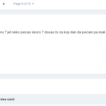
Page 9 of 12
eru ? jel neko pecao skoro ? dosao bi za koji dan da pecam pa imali
ydee said: