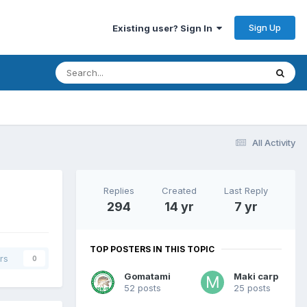
Sign Up
Existing user? Sign In
All Activity
Replies
Created
Last Reply
294
14 yr
7 yr
TOP POSTERS IN THIS TOPIC
rs
0
Gomatami
Maki carp
52 posts
25 posts