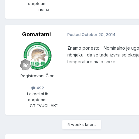
carpteam:
nema
Gomatami
Posted
October 20, 2014
Znamo ponesto... Nominalno je ugov
ribnjaku i da se tada izvrsi selekc
temperature malo snize.
Registrovani Član
492
Lokacija
Ub
carpteam:
CT "VUCIJAK"
5 weeks later...