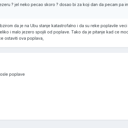
jezeru ? jel neko pecao skoro ? dosao bi za koji dan da pecam pa im
bzirom da je na Ubu stanje katastrofalno i da su reke poplavile vec
eliko i malo jezero spojili od poplave. Tako da je pitanje kad ce mo
ce ostaviti ova poplava,
posle poplave