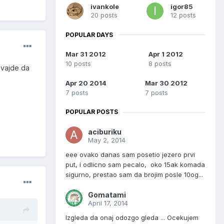
ivankole
igor85
20 posts
12 posts
POPULAR DAYS
Mar 31 2012
Apr 1 2012
10 posts
8 posts
 vajde da
Apr 20 2014
Mar 30 2012
7 posts
7 posts
POPULAR POSTS
aciburiku
May 2, 2014
eee ovako danas sam posetio jezero prvi
put, i odlicno sam pecalo, oko 15ak komada
sigurno, prestao sam da brojim posle 10og...
Gomatami
April 17, 2014
Izgleda da onaj odozgo gleda ... Ocekujem