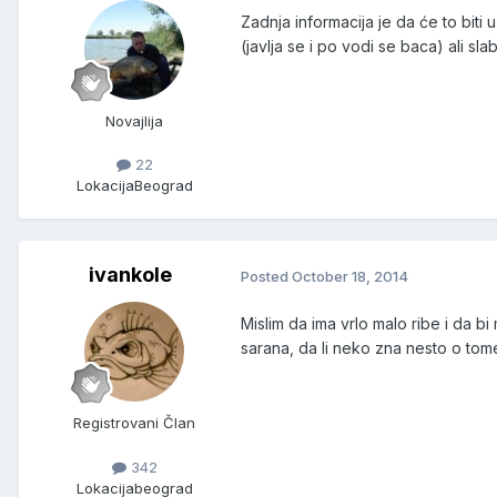
Zadnja informacija je da će to biti
(javlja se i po vodi se baca) ali sl
Novajlija
22
Lokacija
Beograd
ivankole
Posted
October 18, 2014
Mislim da ima vrlo malo ribe i da bi
sarana, da li neko zna nesto o tom
Registrovani Član
342
Lokacija
beograd