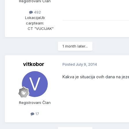
Registrovani Član
492
Lokacija
Ub
carpteam:
CT "VUCIJAK"
1 month later...
vitkobor
Posted
July 9, 2014
Kakva je situacija ovih dana na jez
Registrovani Član
17