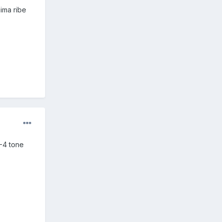
 ima ribe
3-4 tone