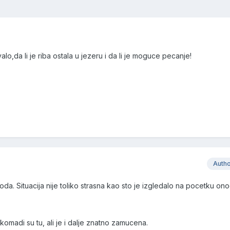
alo,da li je riba ostala u jezeru i da li je moguce pecanje!
Auth
voda. Situacija nije toliko strasna kao sto je izgledalo na pocetku on
i komadi su tu, ali je i dalje znatno zamucena.