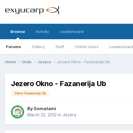
Browse
Activity
Leaderboard
Forums
Gallery
Staff
Online Users
Leaderboar
Home
Vode
Jezera
Jezero Okno - Fazanerija Ub
Jezero Okno - Fazanerija Ub
Okno Fazanerija Ub
By
Gomatami
March 22, 2012
in
Jezera