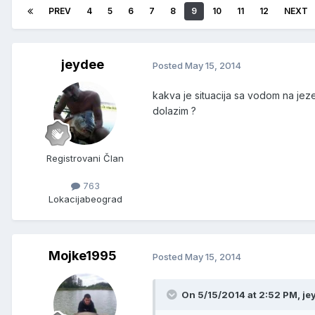
PREV
4
5
6
7
8
9
10
11
12
NEXT
jeydee
Posted
May 15, 2014
kakva je situacija sa vodom na jez
dolazim ?
Registrovani Član
763
Lokacija
beograd
Mojke1995
Posted
May 15, 2014
On 5/15/2014 at 2:52 PM, je