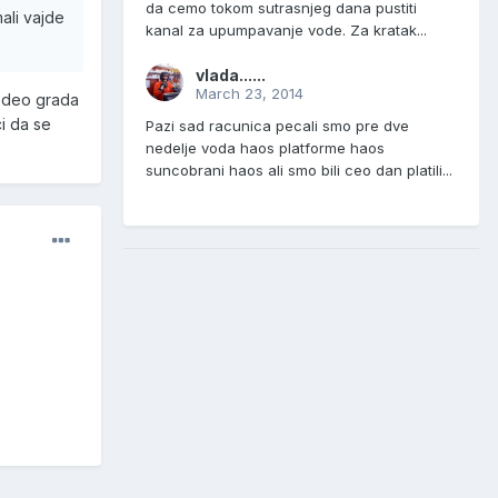
da cemo tokom sutrasnjeg dana pustiti
ali vajde
kanal za upumpavanje vode. Za kratak...
vlada......
March 23, 2014
i deo grada
ci da se
Pazi sad racunica pecali smo pre dve
nedelje voda haos platforme haos
suncobrani haos ali smo bili ceo dan platili...