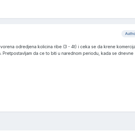
Auth
orena odredjena kolicina ribe (3 - 4t) i ceka se da krene komercijal
ija. Pretpostavljam da ce to biti u narednom periodu, kada se dnevne