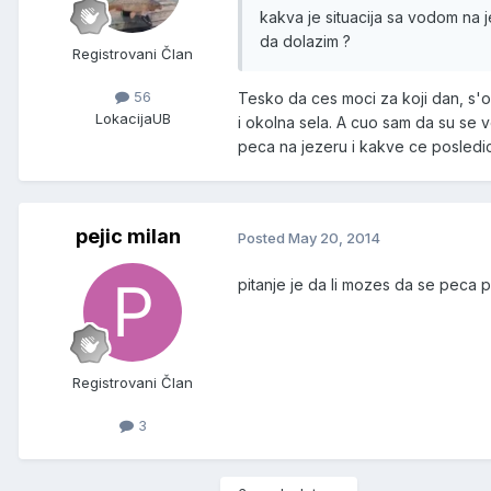
kakva je situacija sa vodom na 
da dolazim ?
Registrovani Član
56
Tesko da ces moci za koji dan, s'o
Lokacija
UB
i okolna sela. A cuo sam da su se v
peca na jezeru i kakve ce posledi
pejic milan
Posted
May 20, 2014
pitanje je da li mozes da se peca 
Registrovani Član
3