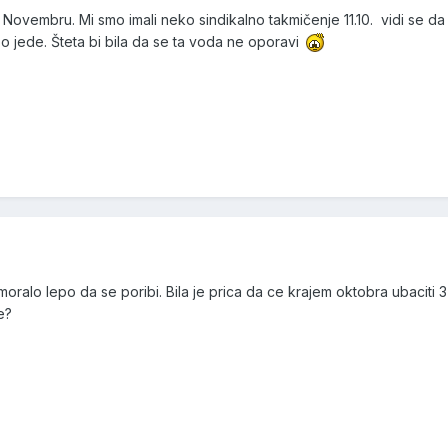
 u Novembru. Mi smo imali neko sindikalno takmičenje 11.10. vidi se da
abo jede. Šteta bi bila da se ta voda ne oporavi
 moralo lepo da se poribi. Bila je prica da ce krajem oktobra ubaciti 
e?