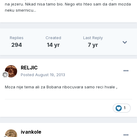
na jezeru. Nikad nisa tamo bio. Nego eto hteo sam da dam mozda
neku smernicu...
Replies
Created
Last Reply
294
14 yr
7 yr
RELJIC
Posted
August 19, 2013
Moza nije tema ali za Bobana ribocuvara samo reci hvale ,
1
ivankole