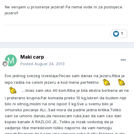
Ne verujem u prosirenje jezera!! Pa nema vode ni za postojece
jezero!!
1
Maki carp
Posted
August 24, 2013
Evo jednog svezeg izvestaja.Pecao sam danas na jezeru.Riba je
lepo radila na celom jezeru a kod mene perfektno.
.....Imao sam oko 40 kom.Riba je bila ekstra borbena ali ne
i preterano krupna.Par komada preko 10 kg,Iskren da budem nije
bilo ni sitnog,mislim na one ispod 3 kg.Sve u svemu bilo je
vrhunsko pecanje ALI...Sad mora da padne jedna kritika.Toliko
sam se umorio danas,da neosecam ruke,kao da sam ceo dan
kopao kanale A RAZLOG JE...Toliko je nizak vodostaj da je
vadjenje ribe meredovom toliko naporno da vam nemogu
opisati.Neznam da li sam vise izmucio sebe ili ribu.Najgore je sto