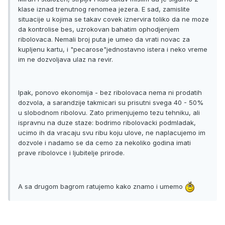
klase iznad trenutnog renomea jezera. E sad, zamislite
situacije u kojima se takav covek iznervira toliko da ne moze
da kontrolise bes, uzrokovan bahatim ophodjenjem
ribolovaca. Nemali broj puta je umeo da vrati novac za
kupljenu kartu, i "pecarose"jednostavno istera i neko vreme
im ne dozvoljava ulaz na revir.
Ipak, ponovo ekonomija - bez ribolovaca nema ni prodatih
dozvola, a sarandzije takmicari su prisutni svega 40 - 50%
u slobodnom ribolovu. Zato primenjujemo tezu tehniku, ali
ispravnu na duze staze: bodrimo ribolovacki podmladak,
ucimo ih da vracaju svu ribu koju ulove, ne naplacujemo im
dozvole i nadamo se da cemo za nekoliko godina imati
prave ribolovce i ljubitelje prirode.
A sa drugom bagrom ratujemo kako znamo i umemo