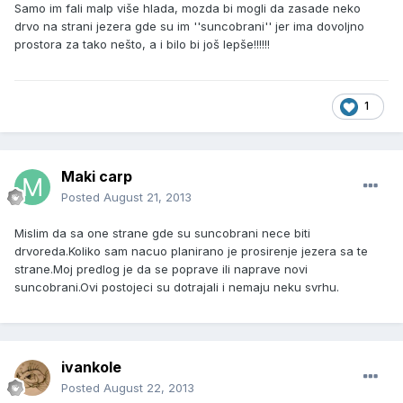
Samo im fali malp više hlada, mozda bi mogli da zasade neko
drvo na strani jezera gde su im ''suncobrani'' jer ima dovoljno
prostora za tako nešto, a i bilo bi još lepše!!!!!!
1
Maki carp
Posted
August 21, 2013
Mislim da sa one strane gde su suncobrani nece biti
drvoreda.Koliko sam nacuo planirano je prosirenje jezera sa te
strane.Moj predlog je da se poprave ili naprave novi
suncobrani.Ovi postojeci su dotrajali i nemaju neku svrhu.
ivankole
Posted
August 22, 2013