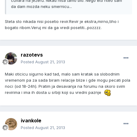
cuvara na jezeru. Nikad nisa tamo bio. Nego eto hteo sam
da dam mozda neku smernicu...
Steta sto nikada nisi posetio revir.Revir je ekstra,mirno,tiho i
bogato ribom.Veruj mi da ga vredi posetiti...pozzzz.
razotevs
Posted
August 21, 2013
Maki oticicu sigurno kad tad, malo sam kratak sa slobodnim
vremenom pa za sada biram relacije blize i gde mogu pecati pola
noci (od 18-24h). Pratim ja desavanja na forumu na skoro svim
revirima i ima ih dosta u srbiji koji su vredni paznje
ivankole
Posted
August 21, 2013