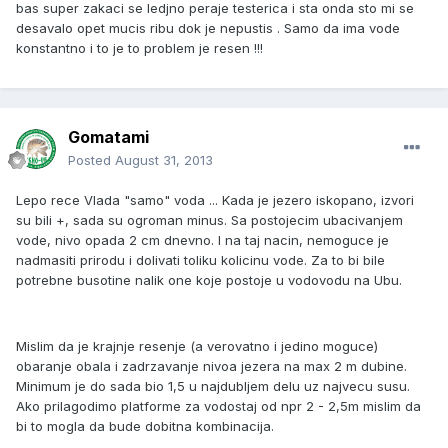
bas super zakaci se ledjno peraje testerica i sta onda sto mi se
desavalo opet mucis ribu dok je nepustis . Samo da ima vode
konstantno i to je to problem je resen !!!
Gomatami
Posted
August 31, 2013
Lepo rece Vlada "samo" voda ... Kada je jezero iskopano, izvori
su bili +, sada su ogroman minus. Sa postojecim ubacivanjem
vode, nivo opada 2 cm dnevno. I na taj nacin, nemoguce je
nadmasiti prirodu i dolivati toliku kolicinu vode. Za to bi bile
potrebne busotine nalik one koje postoje u vodovodu na Ubu.
Mislim da je krajnje resenje (a verovatno i jedino moguce)
obaranje obala i zadrzavanje nivoa jezera na max 2 m dubine.
Minimum je do sada bio 1,5 u najdubljem delu uz najvecu susu.
Ako prilagodimo platforme za vodostaj od npr 2 - 2,5m mislim da
bi to mogla da bude dobitna kombinacija.