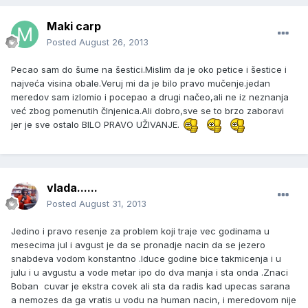
Maki carp
Posted
August 26, 2013
Pecao sam do šume na šestici.Mislim da je oko petice i šestice i
najveća visina obale.Veruj mi da je bilo pravo mučenje.jedan
meredov sam izlomio i pocepao a drugi načeo,ali ne iz neznanja
već zbog pomenutih čInjenica.Ali dobro,sve se to brzo zaboravi
jer je sve ostalo BILO PRAVO UŽIVANJE.
vlada......
Posted
August 31, 2013
Jedino i pravo resenje za problem koji traje vec godinama u
mesecima jul i avgust je da se pronadje nacin da se jezero
snabdeva vodom konstantno .Iduce godine bice takmicenja i u
julu i u avgustu a vode metar ipo do dva manja i sta onda .Znaci
Boban cuvar je ekstra covek ali sta da radis kad upecas sarana
a nemozes da ga vratis u vodu na human nacin, i meredovom nije