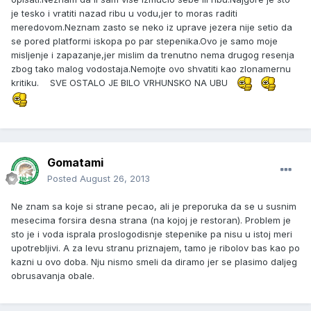
je tesko i vratiti nazad ribu u vodu,jer to moras raditi
meredovom.Neznam zasto se neko iz uprave jezera nije setio da
se pored platformi iskopa po par stepenika.Ovo je samo moje
misljenje i zapazanje,jer mislim da trenutno nema drugog resenja
zbog tako malog vodostaja.Nemojte ovo shvatiti kao zlonamernu
kritiku. SVE OSTALO JE BILO VRHUNSKO NA UBU
Gomatami
Posted
August 26, 2013
Ne znam sa koje si strane pecao, ali je preporuka da se u susnim
mesecima forsira desna strana (na kojoj je restoran). Problem je
sto je i voda isprala proslogodisnje stepenike pa nisu u istoj meri
upotrebljivi. A za levu stranu priznajem, tamo je ribolov bas kao po
kazni u ovo doba. Nju nismo smeli da diramo jer se plasimo daljeg
obrusavanja obale.