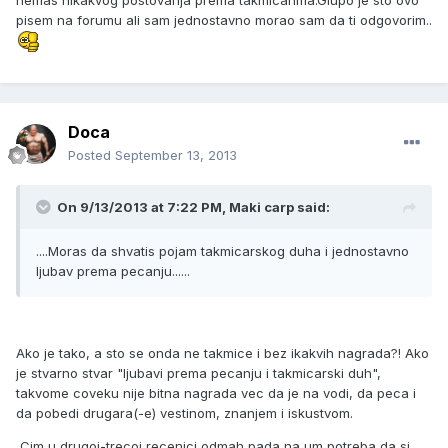
nemas nikakvog postovanja prema takmicarima.Glupo je sto ovo
pisem na forumu ali sam jednostavno morao sam da ti odgovorim..
Doca
Posted
September 13, 2013
On 9/13/2013 at 7:22 PM, Maki carp said:
....Moras da shvatis pojam takmicarskog duha i jednostavno
ljubav prema pecanju......
Ako je tako, a sto se onda ne takmice i bez ikakvih nagrada?! Ako
je stvarno stvar "ljubavi prema pecanju i takmicarski duh",
takvome coveku nije bitna nagrada vec da je na vodi, da peca i
da pobedi drugara(-e) vestinom, znanjem i iskustvom.
Cim u drugoj-trecoj recenici odmah pada na um potreba da si