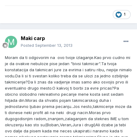
1
Maki carp
Posted
September 13, 2013
Moram da ti odgovorim na ovo tvoje izlaganje.Kao prvo cudno mi
je da ovakve nebuloze pise jedan "bivsi takmicar".Ta tvoja
konstatacija da takmicari jure za evrima i satiru ribu, nepije nimalo
vodu.Da li si ti svestan koliko treba da se ulozi za jedno ozbiljnije
takmicenje?Da li znas da vadjenje imas samo ako osvojis prvo ili
eventualno drugo mesto.O kakvoj ti borbi za evre pricas?Pa
obicno slobodno rekreativno pecanje mene kosta sest sedam
hiljada din.Moras da shvatis pojam takmicarskog duha i
jednostavno ljubav prema pecanju..Jos nesto,takmicenje moze da
ti donese neki profit ali na neki drugi nacin.Moras prvo
dugogodisnjim radom,znanjem,zalaganjem da steknes IME u tom
okruzenju kao sto su(Boban,Veran,Jura i drugi)Ali dzabe ja tebi
ovo dalje da pisem kada me neces ukapirati.i naravno kada ti