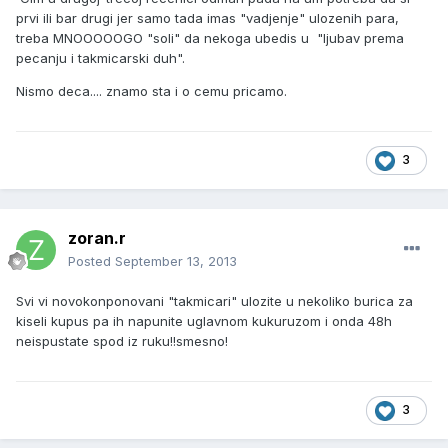
prvi ili bar drugi jer samo tada imas "vadjenje" ulozenih para,
treba MNOOOOOGO "soli" da nekoga ubedis u "ljubav prema
pecanju i takmicarski duh".
Nismo deca.... znamo sta i o cemu pricamo.
3
zoran.r
Posted
September 13, 2013
Svi vi novokonponovani "takmicari" ulozite u nekoliko burica za
kiseli kupus pa ih napunite uglavnom kukuruzom i onda 48h
neispustate spod iz ruku!!smesno!
3