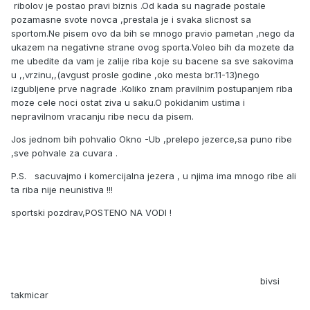
ribolov je postao pravi biznis .Od kada su nagrade postale
pozamasne svote novca ,prestala je i svaka slicnost sa
sportom.Ne pisem ovo da bih se mnogo pravio pametan ,nego da
ukazem na negativne strane ovog sporta.Voleo bih da mozete da
me ubedite da vam je zalije riba koje su bacene sa sve sakovima
u ,,vrzinu,,(avgust prosle godine ,oko mesta br.11-13)nego
izgubljene prve nagrade .Koliko znam pravilnim postupanjem riba
moze cele noci ostat ziva u saku.O pokidanim ustima i
nepravilnom vracanju ribe necu da pisem.
Jos jednom bih pohvalio Okno -Ub ,prelepo jezerce,sa puno ribe
,sve pohvale za cuvara .
P.S. sacuvajmo i komercijalna jezera , u njima ima mnogo ribe ali
ta riba nije neunistiva !!!
sportski pozdrav,POSTENO NA VODI !
bivsi
takmicar