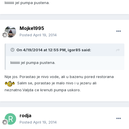
Iiiiiiiiiii jel pumpa pustena.
Mojke1995
Posted
April 19, 2014
On 4/19/2014 at 12:55 PM, igor85 said:
Iiiiiiiiiii jel pumpa pustena.
Nije jos. Porastao je nivo vode, ali u bazenu pored restorana
Salim se, porastao je malo nivo i u jezeru ali
neznatno.Valjda ce krenuti pumpa uskoro.
rodja
Posted
April 19, 2014