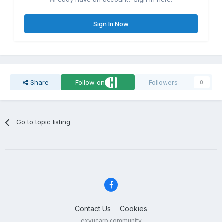
Sign In Now
Share
Follow on
Followers
0
Go to topic listing
Contact Us
Cookies
exyucarp community