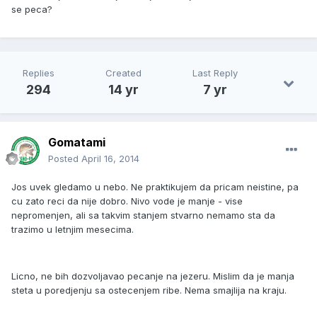
se peca?
Replies
Created
Last Reply
294
14 yr
7 yr
Gomatami
Posted
April 16, 2014
Jos uvek gledamo u nebo. Ne praktikujem da pricam neistine, pa
cu zato reci da nije dobro. Nivo vode je manje - vise
nepromenjen, ali sa takvim stanjem stvarno nemamo sta da
trazimo u letnjim mesecima.
Licno, ne bih dozvoljavao pecanje na jezeru. Mislim da je manja
steta u poredjenju sa ostecenjem ribe. Nema smajlija na kraju.