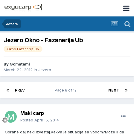
Jezera
Jezero Okno - Fazanerija Ub
Okno Fazanerija Ub
By
Gomatami
March 22, 2012
in
Jezera
PREV
Page 8 of 12
NEXT
Maki carp
Posted
April 15, 2014
Gorane daj neki izvestaj.Kakva je situacija sa vodom?Moze li da