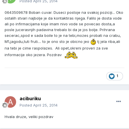
Posted
April 25, 2014
0643509678 Boban cuvar. Duseci postoje na svakoj poziciji... Oko
ostalih stvari najbolje je da kontaktiras njega. Falilo je dosta vode
ali po infirmacijama koje imam nivo vode se povecao dosta,a
posle jucerasnjih padavina trebalo bi da je jos bolje. Prihrana
secerac,spod e sada boile to je na tebi,mozes probati na crabu,
M1,jagodu,tuti fruti.... to je ono sto je obicno jeo
tj jela riba,ali
na tebi je cime raspolazes. Ali opet,okreni proveri za sve
informacije oko jezera. Pozdrav
1
aciburiku
Posted
April 25, 2014
Hvala druze, veliki pozdrav