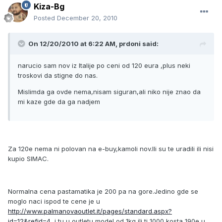
Kiza-Bg
Posted
December 20, 2010
On 12/20/2010 at 6:22 AM, prdoni said:
narucio sam nov iz Italije po ceni od 120 eura ,plus neki
troskovi da stigne do nas.
Mislimda ga ovde nema,nisam siguran,ali niko nije znao da
mi kaze gde da ga nadjem
Za 120e nema ni polovan na e-buy,kamoli nov.Ili su te uradili ili nisi
kupio SIMAC.
Normalna cena pastamatika je 200 pa na gore.Jedino gde se
moglo naci ispod te cene je u
http://www.palmanovaoutlet.it/pages/standard.aspx?
id=12&refid=4
,i tu u outletu model od 1kg ili ti 1000 kosta 190e u