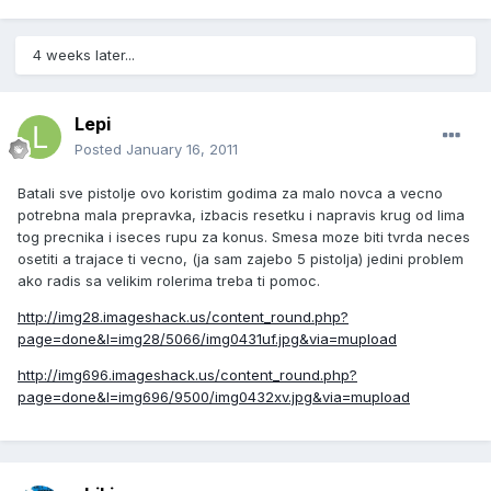
4 weeks later...
Lepi
Posted
January 16, 2011
Batali sve pistolje ovo koristim godima za malo novca a vecno
potrebna mala prepravka, izbacis resetku i napravis krug od lima
tog precnika i iseces rupu za konus. Smesa moze biti tvrda neces
osetiti a trajace ti vecno, (ja sam zajebo 5 pistolja) jedini problem
ako radis sa velikim rolerima treba ti pomoc.
http://img28.imageshack.us/content_round.php?
page=done&l=img28/5066/img0431uf.jpg&via=mupload
http://img696.imageshack.us/content_round.php?
page=done&l=img696/9500/img0432xv.jpg&via=mupload