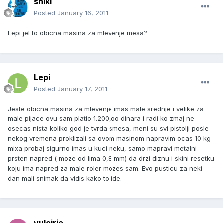
shiki
Posted
January 16, 2011
Lepi jel to obicna masina za mlevenje mesa?
Lepi
Posted
January 17, 2011
Jeste obicna masina za mlevenje imas male srednje i velike za
male pijace ovu sam platio 1.200,oo dinara i radi ko zmaj ne
osecas nista koliko god je tvrda smesa, meni su svi pistolji posle
nekog vremena proklizali sa ovom masinom napravim ocas 10 kg
mixa probaj sigurno imas u kuci neku, samo mapravi metalni
prsten napred ( moze od lima 0,8 mm) da drzi diznu i skini resetku
koju ima napred za male roler mozes sam. Evo pusticu za neki
dan mali snimak da vidis kako to ide.
vuleiric