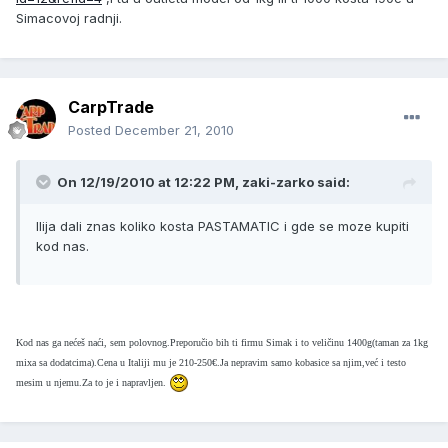
Simacovoj radnji.
CarpTrade
Posted
December 21, 2010
On 12/19/2010 at 12:22 PM, zaki-zarko said:
Ilija dali znas koliko kosta PASTAMATIC i gde se moze kupiti
kod nas.
Kod nas ga nećeš naći, sem polovnog.Preporučio bih ti firmu Simak i to veličinu 1400g(taman za 1kg
mixa sa dodatcima).Cena u Italiji mu je 210-250€.Ja nepravim samo kobasice sa njim,već i testo
mesim u njemu.Za to je i napravljen.