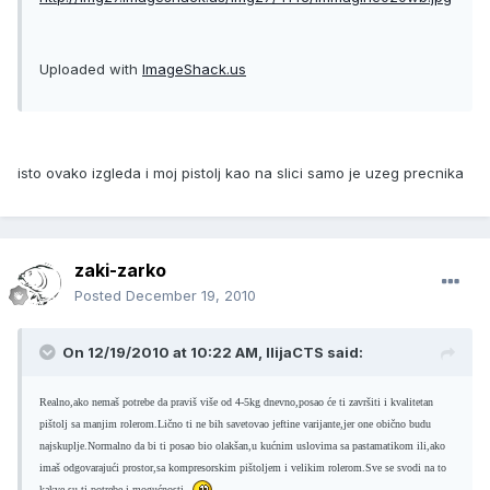
Uploaded with
ImageShack.us
isto ovako izgleda i moj pistolj kao na slici samo je uzeg precnika
zaki-zarko
Posted
December 19, 2010
On 12/19/2010 at 10:22 AM, IlijaCTS said:
Realno,ako nemaš potrebe da praviš više od 4-5kg dnevno,posao će ti završiti i kvalitetan
pištolj sa manjim rolerom.Lično ti ne bih savetovao jeftine varijante,jer one obično budu
najskuplje.Normalno da bi ti posao bio olakšan,u kućnim uslovima sa pastamatikom ili,ako
imaš odgovarajući prostor,sa kompresorskim pištoljem i velikim rolerom.Sve se svodi na to
kakve su ti potrebe i mogućnosti.