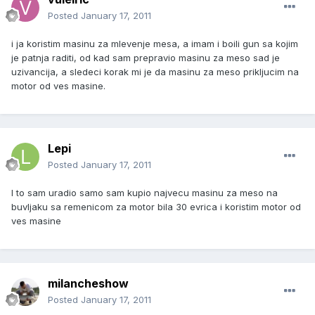
Posted
January 17, 2011
i ja koristim masinu za mlevenje mesa, a imam i boili gun sa kojim
je patnja raditi, od kad sam prepravio masinu za meso sad je
uzivancija, a sledeci korak mi je da masinu za meso prikljucim na
motor od ves masine.
Lepi
Posted
January 17, 2011
I to sam uradio samo sam kupio najvecu masinu za meso na
buvljaku sa remenicom za motor bila 30 evrica i koristim motor od
ves masine
milancheshow
Posted
January 17, 2011