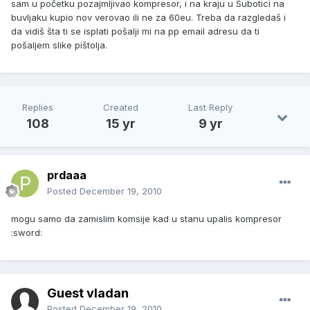
sam u početku pozajmljivao kompresor, i na kraju u Subotici na
buvljaku kupio nov verovao ili ne za 60eu. Treba da razgledaš i
da vidiš šta ti se isplati pošalji mi na pp email adresu da ti
pošaljem slike pištolja.
Replies
Created
Last Reply
108
15 yr
9 yr
prdaaa
Posted
December 19, 2010
mogu samo da zamislim komsije kad u stanu upalis kompresor
:sword:
Guest vladan
Posted
December 19, 2010