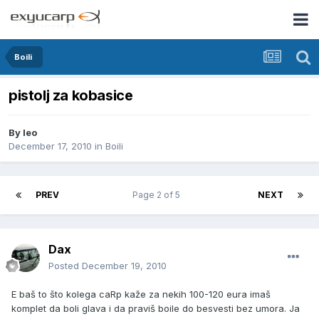
Boili
pistolj za kobasice
By
leo
December 17, 2010
in
Boili
PREV
Page 2 of 5
NEXT
Dax
Posted
December 19, 2010
E baš to što kolega caRp kaže za nekih 100-120 eura imaš
komplet da boli glava i da praviš boile do besvesti bez umora. Ja