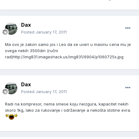
Dax
Posted
January 17, 2011
Ma ovo je zakon samo jos i Leo da se uveri u masinu cena mu je
svega nekih 3500din (ručni
rad)
http://img831.imageshack.us/img831/6904/p1060725s.jpg
Dax
Posted
January 17, 2011
Radi na kompresor, nema smese koju neizgura, kapacitet nekih
skoro 1kg, lako za rukovanje i održavanje a nekošta stotine evra.