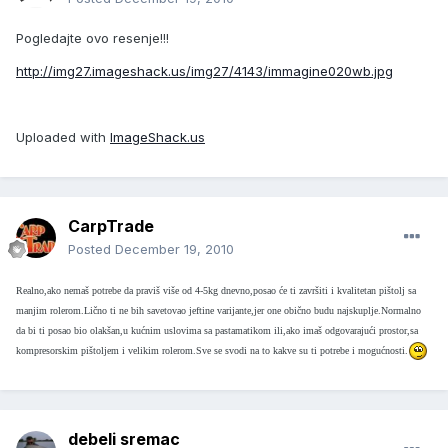
Pogledajte ovo resenje!!!
http://img27.imageshack.us/img27/4143/immagine020wb.jpg
Uploaded with
ImageShack.us
CarpTrade
Posted
December 19, 2010
Realno,ako nemaš potrebe da praviš više od 4-5kg dnevno,posao će ti završiti i kvalitetan pištolj sa
manjim rolerom.Lično ti ne bih savetovao jeftine varijante,jer one obično budu najskuplje.Normalno
da bi ti posao bio olakšan,u kućnim uslovima sa pastamatikom ili,ako imaš odgovarajući prostor,sa
kompresorskim pištoljem i velikim rolerom.Sve se svodi na to kakve su ti potrebe i mogućnosti.
debeli sremac