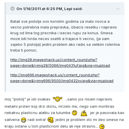
On 1/16/2011 at 6:25 PM, Lepi said:
Batali sve pistolje ovo koristim godima za malo novca a
vecno potrebna mala prepravka, izbacis resetku i napravis
krug od lima tog precnika i iseces rupu za konus. Smesa
moze biti tvrda neces osetiti a trajace ti vecno, (ja sam
zajebo 5 pistolja) jedini problem ako radis sa velikim rolerima
treba ti pomoc.
http://img28.imageshack.us/content_round.php?
page=done&l=img28/5066/img0431uf.jpg&via=mupload
http://img696.imageshack.us/content_round.php?
page=done&l=img696/9500/img0432xv.jpg&via=mupload
moj "pistolj" je isti ovakav
...samo jos nisam napravio
metalni prsten koji drzi diznu, mrzelo me, nego sam montirao
nekakvu plasticnu alatku za tulumbe
jer je pasovala kao
salivena
radi extra!
jedini je problem sto mi deo smese na
kraju ostane u tom plasticnom delu ali nije strasno...