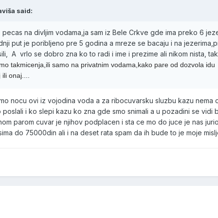
viša said:
o pecas na divljim vodama,ja sam iz Bele Crkve gde ima preko 6 jez
 zadnji put je poribljeno pre 5 godina a mreze se bacaju i na jezerima,
li, A vrlo se dobro zna ko to radi i ime i prezime ali nikom nista, ta
amo takmicenja,ili samo na privatnim vodama,kako pare od dozvola idu
li onaj....
amo nocu ovi iz vojodina voda a za ribocuvarsku sluzbu kazu nema 
poslali i ko slepi kazu ko zna gde smo snimali a u pozadini se vidi 
om parom cuvar je njihov podplacen i sta ce mo do juce je nas jurio 
ma do 75000din ali i na deset rata spam da ih bude to je moje misl