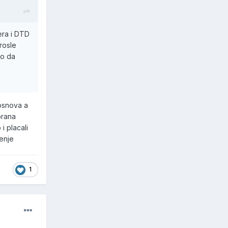
era i DTD
prosle
ko da
osnova a
brana
i placali
jenje
1