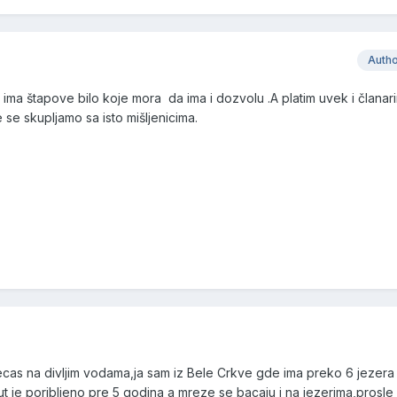
Auth
o ima štapove bilo koje mora da ima i dozvolu .A platim uvek i članar
se skupljamo sa isto mišljenicima.
cas na divljim vodama,ja sam iz Bele Crkve gde ima preko 6 jezera 
i put je poribljeno pre 5 godina a mreze se bacaju i na jezerima,prosl