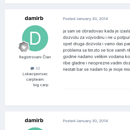
damirb
Posted
January 30, 2014
ja sam se obradovao kada je izasl
dozvolu za vojvodinu i ne u potpun
opet druga dozvola i vamo das par
problema sa tim.sto se tice samih
godine nadamo velikim vodama koj
Registrovani Član
ribe gladne i neoprezne.vadim dozv
32
nestati bar se nadam to je moje mi
Lokacija
vrsac
carpteam:
big carp
damirb
Posted
January 30, 2014