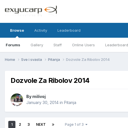
Browse
Activity
Leaderboard
Forums
Gallery
Staff
Online Users
Leaderboar
Home
Sve i svasta
Pitanja
Dozvole Za Ribolov 2014
Dozvole Za Ribolov 2014
By
milivoj
January 30, 2014
in
Pitanja
1
2
3
NEXT
Page 1 of 3