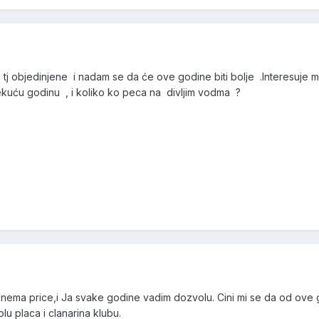
j objedinjene i nadam se da će ove godine biti bolje .Interesuje 
ekuću godinu , i koliko ko peca na divljim vodma ?
 nema price,i Ja svake godine vadim dozvolu. Cini mi se da od ove 
u placa i clanarina klubu.