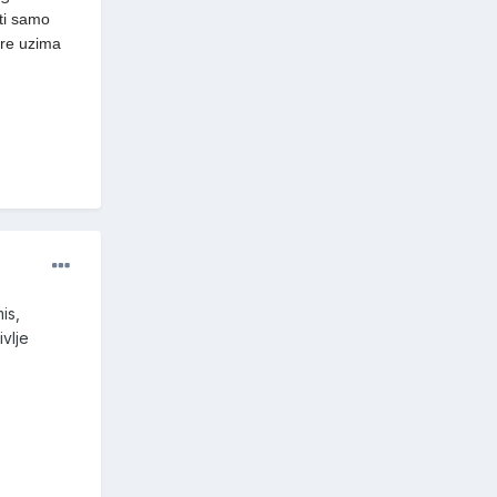
ti samo
are uzima
is,
vlje