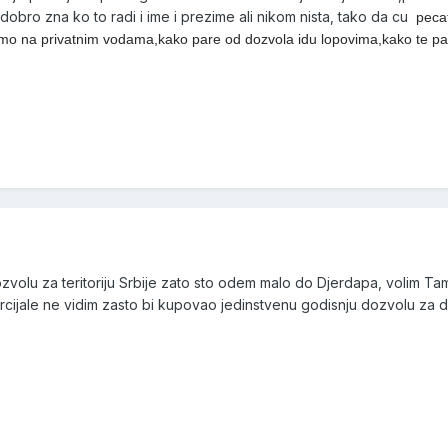
 dobro zna ko to radi i ime i prezime ali nikom nista, tako da cu
peca
 samo na privatnim vodama,kako pare od dozvola idu lopovima,kako te p
zvolu za teritoriju Srbije zato sto odem malo do Djerdapa, volim Tam
ijale ne vidim zasto bi kupovao jedinstvenu godisnju dozvolu za di