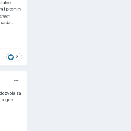
stalno
m i pitomim
adnem
sada...
2
i dozvola za
s a gde