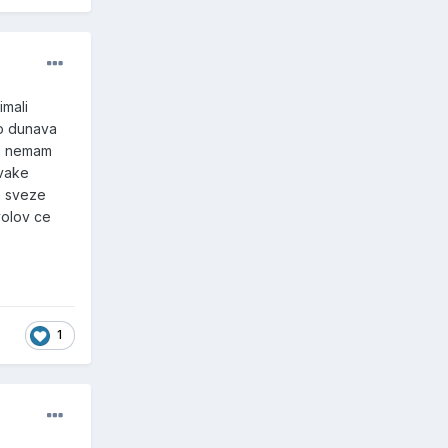
imali
do dunava
da nemam
svake
a sveze
volov ce
1