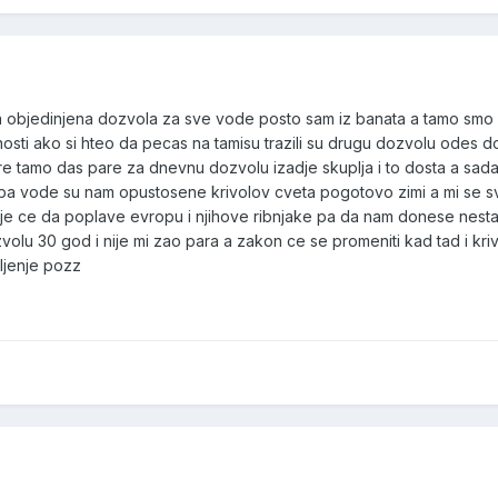
a objedinjena dozvola za sve vode posto sam iz banata a tamo smo 
osti ako si hteo da pecas na tamisu trazili su drugu dozvolu odes 
e tamo das pare za dnevnu dozvolu izadje skuplja i to dosta a sa
 riba vode su nam opustosene krivolov cveta pogotovo zimi a mi se 
e ce da poplave evropu i njihove ribnjake pa da nam donese nest
olu 30 god i nije mi zao para a zakon ce se promeniti kad tad i kri
sljenje pozz