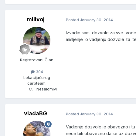
milivoj
Posted
January 30, 2014
Izvadio sam dozvole za sve vode t
mišljenje o vadjenju dozvole za t
Registrovani Član
304
Lokacija
čurug
carpteam:
C.T.Nesalomivi
vladaBG
Posted
January 30, 2014
Vadjenje dozvole je obavezno i tu
nece biti obavezno da se uz dozvol