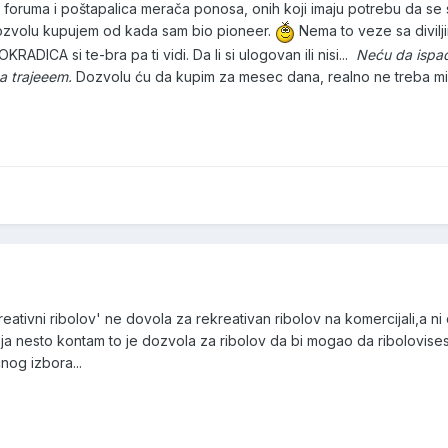
a foruma i poštapalica merača ponosa, onih koji imaju potrebu da se 
ozvolu kupujem od kada sam bio pioneer.
Nema to veze sa divilji
DICA si te-bra pa ti vidi. Da li si ulogovan ili nisi...
Neću da isp
da trajeeem.
Dozvolu ću da kupim za mesec dana, realno ne treba mi 
reativni ribolov' ne dovola za rekreativan ribolov na komercijali,a n
. ja nesto kontam to je dozvola za ribolov da bi mogao da ribolovise
nog izbora...