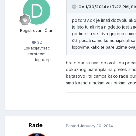
On 1/30/2014 at 7:22 PM, Sla
pozdrav,ok je imati dozvolu ak
je isto tu ali riba nigde,to jest
Registrovani Član
godine su se dva gnjurca i umrsi
cu
pecati samo komercijale,ili s
32
lopovima,kako te pare uzima ovaj i
Lokacija
vrsac
carpteam:
big carp
brate bar su nam dozvolili da pec
dokaznog materijala na pretek smo 
kajtasovo i tri camca kako rade pun
smo kazne u nekim vasionkim iznosi
Rade
Posted
January 30, 2014