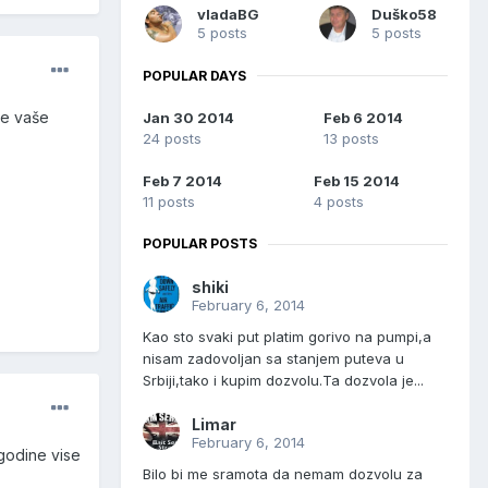
vladaBG
Duško58
5 posts
5 posts
POPULAR DAYS
me vaše
Jan 30 2014
Feb 6 2014
24 posts
13 posts
Feb 7 2014
Feb 15 2014
11 posts
4 posts
POPULAR POSTS
shiki
February 6, 2014
Kao sto svaki put platim gorivo na pumpi,a
nisam zadovoljan sa stanjem puteva u
Srbiji,tako i kupim dozvolu.Ta dozvola je...
Limar
February 6, 2014
godine vise
Bilo bi me sramota da nemam dozvolu za