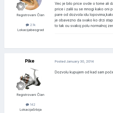
Vec je bilo price ovde o tome ali 
price i zalili su se mnogi kako oni
pare od dozvola idu lopovima,kako
Registrovani Član
je obavezno da svako ko drzi stap 
2.1k
to tak ou svakoj polu normalnoj ze
Lokacija
beograd
Pike
Posted
January 30, 2014
Dozvolu kupujem od kad sam poče
Registrovani Član
142
Lokacija
Srbija