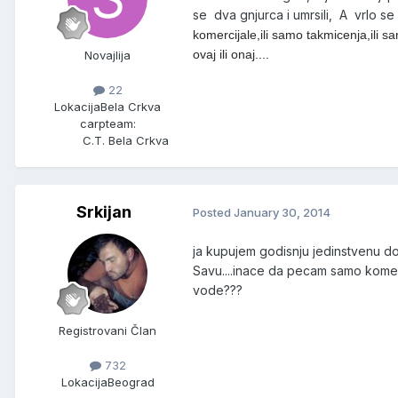
se dva gnjurca i umrsili, A vrlo se
komercijale,ili samo takmicenja,ili
ovaj ili onaj....
Novajlija
22
Lokacija
Bela Crkva
carpteam:
C.T. Bela Crkva
Srkijan
Posted
January 30, 2014
ja kupujem godisnju jedinstvenu do
Savu....inace da pecam samo komerc
vode???
Registrovani Član
732
Lokacija
Beograd