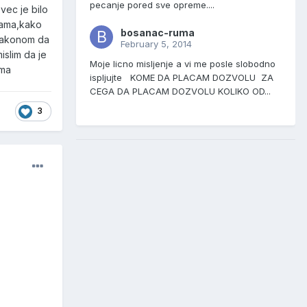
pecanje pored sve opreme....
vec je bilo
odama,kako
bosanac-ruma
 zakonom da
February 5, 2014
islim da je
Moje licno misljenje a vi me posle slobodno
ama
ispljujte KOME DA PLACAM DOZVOLU ZA
CEGA DA PLACAM DOZVOLU KOLIKO OD...
3