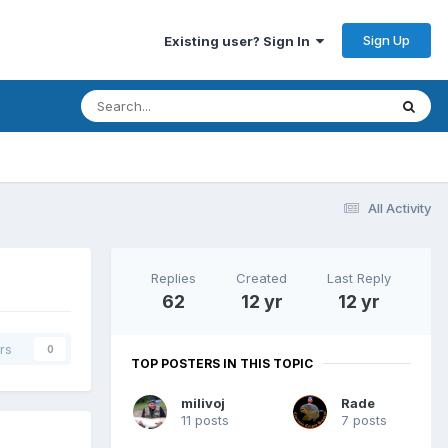
Sign Up
Existing user? Sign In
All Activity
Replies
Created
Last Reply
62
12 yr
12 yr
rs
0
TOP POSTERS IN THIS TOPIC
milivoj
Rade
11 posts
7 posts