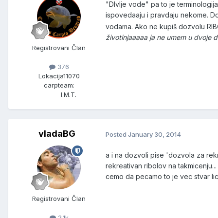
"DIvlje vode" pa to je terminologij
ispovedaaju i pravdaju nekome. D
vodama. Ako ne kupiš dozvolu RIBOKRA
životinjaaaaa ja ne umem u dvoje 
Registrovani Član
376
Lokacija
11070
carpteam:
I.M.T.
vladaBG
Posted
January 30, 2014
a i na dozvoli pise 'dozvola za rek
rekreativan ribolov na takmicenju..
cemo da pecamo to je vec stvar lic
Registrovani Član
2.1k