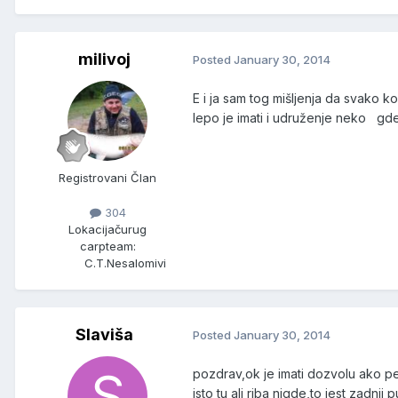
milivoj
Posted
January 30, 2014
E i ja sam tog mišljenja da svako k
lepo je imati i udruženje neko gde 
Registrovani Član
304
Lokacija
čurug
carpteam:
C.T.Nesalomivi
Slaviša
Posted
January 30, 2014
pozdrav,ok je imati dozvolu ako pe
isto tu ali riba nigde,to jest zadnj