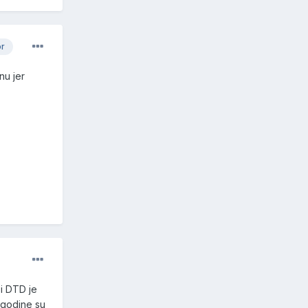
or
inu jer
i DTD je
e godine su