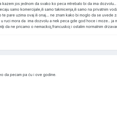
da kazem jos jednom da svako ko peca mtrebalo bi da ima dozvolu... 
 pecaju samo komercijale,ili samo takmicenja,ili samo na privatnim v
 te pare uzima ovaj ili onaj.... ne znam kako bi moglo da se uvede
u ruci mora da ima dozvolu a nek peca gde god hoce i moze... ja m
mlji da ne pricamo o nemackoj,francuskoj i ostalim normalnim drzav
o da pecam pa ću i ove godine.