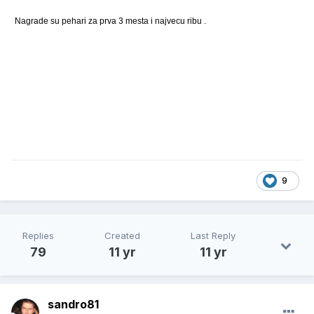
Nagrade su pehari za prva 3 mesta i najvecu ribu .
9
Replies
Created
Last Reply
79
11 yr
11 yr
sandro81