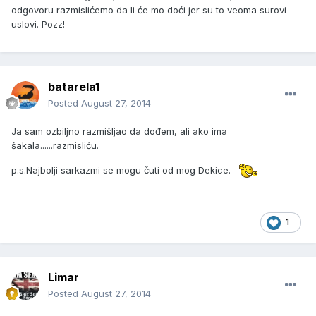
odgovoru razmislićemo da li će mo doći jer su to veoma surovi
uslovi. Pozz!
batarela1
Posted
August 27, 2014
Ja sam ozbiljno razmišljao da dođem, ali ako ima
šakala......razmisliću.
p.s.Najbolji sarkazmi se mogu čuti od mog Dekice.
1
Limar
Posted
August 27, 2014