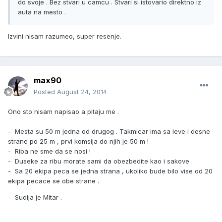
do svoje . Bez stvari u camcu . Stvari si istovario direktno iz
auta na mesto .
Izvini nisam razumeo, super resenje.
max90
Posted
August 24, 2014
Ono sto nisam napisao a pitaju me .
- Mesta su 50 m jedna od drugog . Takmicar ima sa leve i desne
strane po 25 m , prvi komsija do njih je 50 m !
- Riba ne sme da se nosi !
- Duseke za ribu morate sami da obezbedite kao i sakove .
- Sa 20 ekipa peca se jedna strana , ukoliko bude bilo vise od 20
ekipa pecace se obe strane .
- Sudija je Mitar .