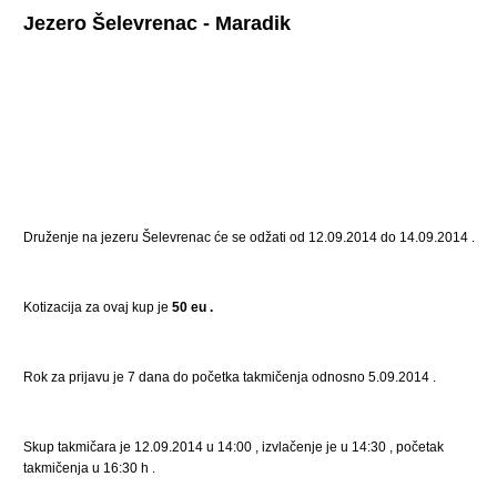
Jezero Šelevrenac - Maradik
Druženje na jezeru Šelevrenac će se odžati od 12.09.2014 do 14.09.2014 .
Kotizacija za ovaj kup je
50 eu .
Rok za prijavu je 7 dana do početka takmičenja odnosno 5.09.2014 .
Skup takmičara je 12.09.2014 u 14:00 , izvlačenje je u 14:30 , početak
takmičenja u 16:30 h .