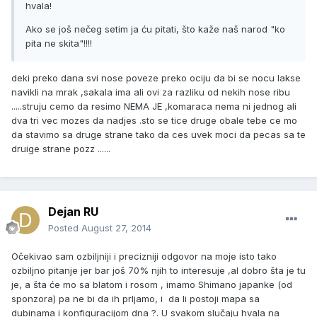
hvala!
Ako se još nečeg setim ja ću pitati, što kaže naš narod "ko
pita ne skita"!!!!
deki preko dana svi nose poveze preko ociju da bi se nocu lakse
navikli na mrak ,sakala ima ali ovi za razliku od nekih nose ribu
.....struju cemo da resimo NEMA JE ,komaraca nema ni jednog ali
dva tri vec mozes da nadjes .sto se tice druge obale tebe ce mo
da stavimo sa druge strane tako da ces uvek moci da pecas sa te
druige strane pozz ......
Dejan RU
Posted
August 27, 2014
Očekivao sam ozbiljniji i precizniji odgovor na moje isto tako
ozbiljno pitanje jer bar još 70% njih to interesuje ,al dobro šta je tu
je, a šta će mo sa blatom i rosom , imamo Shimano japanke (od
sponzora) pa ne bi da ih prljamo, i da li postoji mapa sa
dubinama i konfiguracijom dna ?. U svakom slučaju hvala na