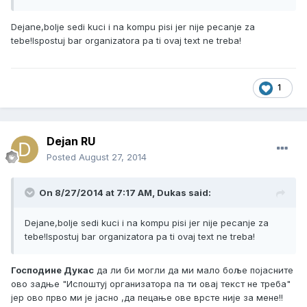
Dejane,bolje sedi kuci i na kompu pisi jer nije pecanje za
tebe!Ispostuj bar organizatora pa ti ovaj text ne treba!
1
Dejan RU
Posted
August 27, 2014
On 8/27/2014 at 7:17 AM, Dukas said:
Dejane,bolje sedi kuci i na kompu pisi jer nije pecanje za
tebe!Ispostuj bar organizatora pa ti ovaj text ne treba!
Господине Дукас
да ли би могли да ми мало боље појасните
ово задње "Испоштуј организатора па ти овај текст не треба"
јер ово прво ми је јасно ,да пецање ове врсте није за мене!!