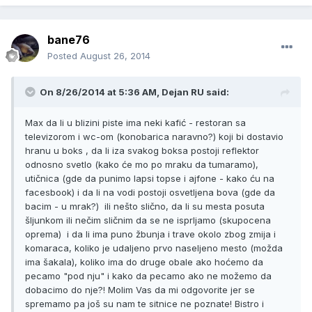
bane76
Posted
August 26, 2014
On 8/26/2014 at 5:36 AM, Dejan RU said:
Max da li u blizini piste ima neki kafić - restoran sa
televizorom i wc-om (konobarica naravno?) koji bi dostavio
hranu u boks , da li iza svakog boksa postoji reflektor
odnosno svetlo (kako će mo po mraku da tumaramo),
utičnica (gde da punimo lapsi topse i ajfone - kako ću na
facesbook) i da li na vodi postoji osvetljena bova (gde da
bacim - u mrak?) ili nešto slično, da li su mesta posuta
šljunkom ili nečim sličnim da se ne isprljamo (skupocena
oprema) i da li ima puno žbunja i trave okolo zbog zmija i
komaraca, koliko je udaljeno prvo naseljeno mesto (možda
ima šakala), koliko ima do druge obale ako hoćemo da
pecamo "pod nju" i kako da pecamo ako ne možemo da
dobacimo do nje?! Molim Vas da mi odgovorite jer se
spremamo pa još su nam te sitnice ne poznate! Bistro i