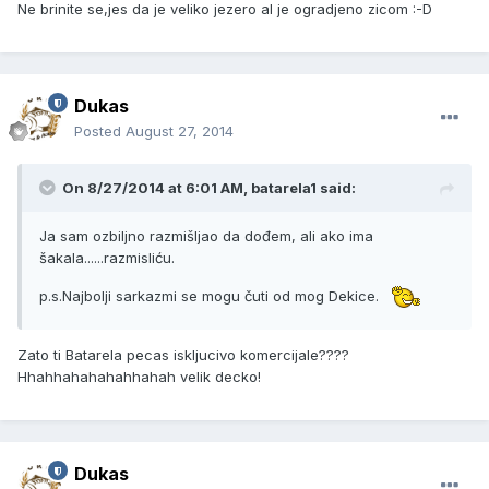
Ne brinite se,jes da je veliko jezero al je ogradjeno zicom :-D
Dukas
Posted
August 27, 2014
On 8/27/2014 at 6:01 AM, batarela1 said:
Ja sam ozbiljno razmišljao da dođem, ali ako ima
šakala......razmisliću.
p.s.Najbolji sarkazmi se mogu čuti od mog Dekice.
Zato ti Batarela pecas iskljucivo komercijale????
Hhahhahahahahhahah velik decko!
Dukas