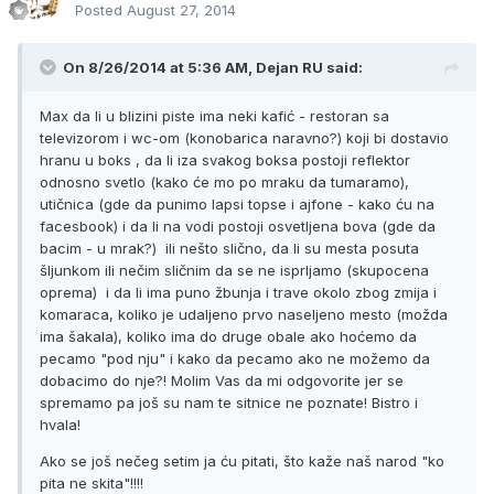
Posted
August 27, 2014
On 8/26/2014 at 5:36 AM, Dejan RU said:
Max da li u blizini piste ima neki kafić - restoran sa
televizorom i wc-om (konobarica naravno?) koji bi dostavio
hranu u boks , da li iza svakog boksa postoji reflektor
odnosno svetlo (kako će mo po mraku da tumaramo),
utičnica (gde da punimo lapsi topse i ajfone - kako ću na
facesbook) i da li na vodi postoji osvetljena bova (gde da
bacim - u mrak?) ili nešto slično, da li su mesta posuta
šljunkom ili nečim sličnim da se ne isprljamo (skupocena
oprema) i da li ima puno žbunja i trave okolo zbog zmija i
komaraca, koliko je udaljeno prvo naseljeno mesto (možda
ima šakala), koliko ima do druge obale ako hoćemo da
pecamo "pod nju" i kako da pecamo ako ne možemo da
dobacimo do nje?! Molim Vas da mi odgovorite jer se
spremamo pa još su nam te sitnice ne poznate! Bistro i
hvala!
Ako se još nečeg setim ja ću pitati, što kaže naš narod "ko
pita ne skita"!!!!