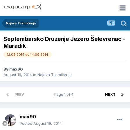
Najava Takmičenja
Septembarsko Druzenje Jezero Šelevrenac -
Maradik
12.09.2014 do 14.09.2014
By
max90
August 19, 2014
in
Najava Takmičenja
PREV
Page 1 of 4
NEXT
max90
Posted
August 19, 2014