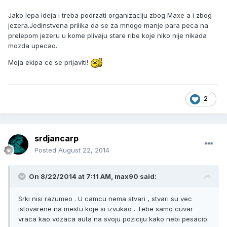
Jako lepa ideja i treba podrzati organizaciju zbog Maxe a i zbog
jezera.Jedinstvena prilika da se za mnogo manje para peca na
prelepom jezeru u kome plivaju stare ribe koje niko nije nikada
mozda upecao.
Moja ekipa ce se prijaviti!
2
srdjancarp
Posted
August 22, 2014
On 8/22/2014 at 7:11 AM, max90 said:
Srki nisi razumeo . U camcu nema stvari , stvari su vec
istovarene na mestu koje si izvukao . Tebe samo cuvar
vraca kao vozaca auta na svoju poziciju kako nebi pesacio