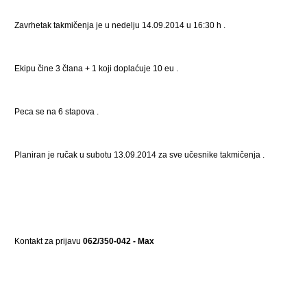
Zavrhetak takmičenja je u nedelju 14.09.2014 u 16:30 h .
Ekipu čine 3 člana + 1 koji doplaćuje 10 eu .
Peca se na 6 stapova .
Planiran je ručak u subotu 13.09.2014 za sve učesnike takmičenja .
Kontakt za prijavu
062/350-042 - Max