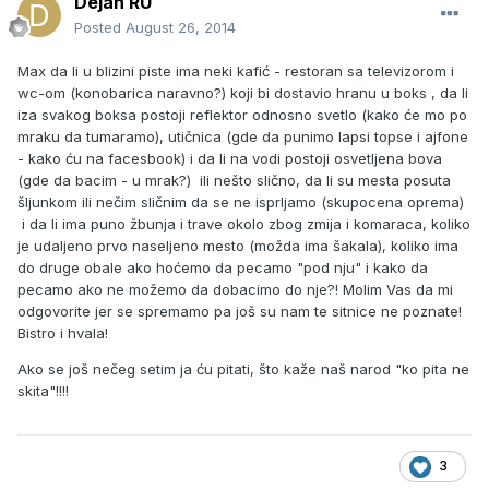
Dejan RU
Posted
August 26, 2014
Max da li u blizini piste ima neki kafić - restoran sa televizorom i
wc-om (konobarica naravno?) koji bi dostavio hranu u boks , da li
iza svakog boksa postoji reflektor odnosno svetlo (kako će mo po
mraku da tumaramo), utičnica (gde da punimo lapsi topse i ajfone
- kako ću na facesbook) i da li na vodi postoji osvetljena bova
(gde da bacim - u mrak?) ili nešto slično, da li su mesta posuta
šljunkom ili nečim sličnim da se ne isprljamo (skupocena oprema)
i da li ima puno žbunja i trave okolo zbog zmija i komaraca, koliko
je udaljeno prvo naseljeno mesto (možda ima šakala), koliko ima
do druge obale ako hoćemo da pecamo "pod nju" i kako da
pecamo ako ne možemo da dobacimo do nje?! Molim Vas da mi
odgovorite jer se spremamo pa još su nam te sitnice ne poznate!
Bistro i hvala!
Ako se još nečeg setim ja ću pitati, što kaže naš narod "ko pita ne
skita"!!!!
3