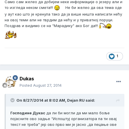
Само сам желео да добијем неке информације о језеру али и
то изгледа неком смета!!!
Не би желео да ова тема оде
у аут као што је кренула тако да ја више ништа написати нећу
на овој теми али не тврдим да нећу и у приватној поруци.
Поздрав и видимо се на "Марадику" ако Бог да!!!
1
Dukas
Posted
August 27, 2014
On 8/27/2014 at 8:02 AM, Dejan RU said:
Господине Дукас
да ли би могли да ми мало боље
појасните ово задње "Испоштуј организатора па ти овај
текст не треба" јер ово прво ми је јасно ,да пецање ове