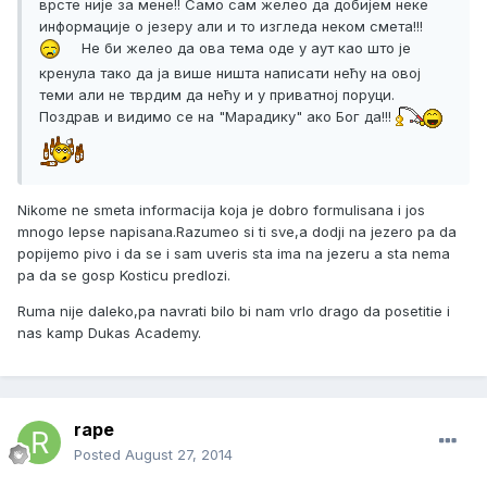
врсте није за мене!! Само сам желео да добијем неке
информације о језеру али и то изгледа неком смета!!!
Не би желео да ова тема оде у аут као што је
кренула тако да ја више ништа написати нећу на овој
теми али не тврдим да нећу и у приватној поруци.
Поздрав и видимо се на "Марадику" ако Бог да!!!
Nikome ne smeta informacija koja je dobro formulisana i jos
mnogo lepse napisana.Razumeo si ti sve,a dodji na jezero pa da
popijemo pivo i da se i sam uveris sta ima na jezeru a sta nema
pa da se gosp Kosticu predlozi.
Ruma nije daleko,pa navrati bilo bi nam vrlo drago da posetitie i
nas kamp Dukas Academy.
rape
Posted
August 27, 2014