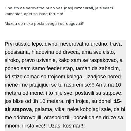
Ono sto ce verovatno puno vas (nas) razocarati, je sledeci
komentar, opet sa istog foruma!
Mozda ce neko posle ovoga i odreagovati?
Prvi utisak, lepo, divno, neverovatno uredno, trava
podsisana, hladovina od drveca, ama sve cisto,
siroko, pravo uzivanje, kako sam se raspakovao, a
poneo sam samo feeder stap, taman da zabacim,
kd stize camac sa trojcom kolega.. izadjose pored
mene i ne pitajujuci se tu raspremise!!! Ama na 10
metara od mene, i to nije sve, postavili su stapove,
jos blize od tih 10 metara, njih trojca, su doneli
15-
ak stapova
, galama, vika, neke kobojagi sale, da bi
me odobrovoljili, oraspolozili, poceli da se druze sa
mnom, ili sta vec!! Uzas, kosmar!!!