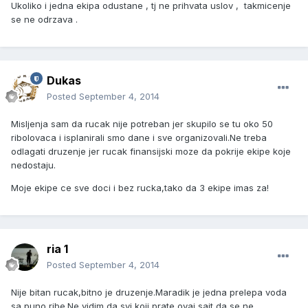
Ukoliko i jedna ekipa odustane , tj ne prihvata uslov , takmicenje
se ne odrzava .
Dukas
Posted
September 4, 2014
Misljenja sam da rucak nije potreban jer skupilo se tu oko 50
ribolovaca i isplanirali smo dane i sve organizovali.Ne treba
odlagati druzenje jer rucak finansijski moze da pokrije ekipe koje
nedostaju.
Moje ekipe ce sve doci i bez rucka,tako da 3 ekipe imas za!
ria 1
Posted
September 4, 2014
Nije bitan rucak,bitno je druzenje.Maradik je jedna prelepa voda
sa puno ribe.Ne vidim da svi koji prate ovaj sajt da se ne