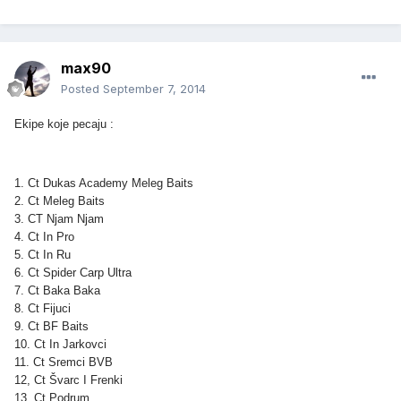
max90
Posted
September 7, 2014
Ekipe koje pecaju :
1. Ct Dukas Academy Meleg Baits
2. Ct Meleg Baits
3. CT Njam Njam
4. Ct In Pro
5. Ct In Ru
6. Ct Spider Carp Ultra
7. Ct Baka Baka
8. Ct Fijuci
9. Ct BF Baits
10. Ct In Jarkovci
11. Ct Sremci BVB
12, Ct Švarc I Frenki
13. Ct Podrum