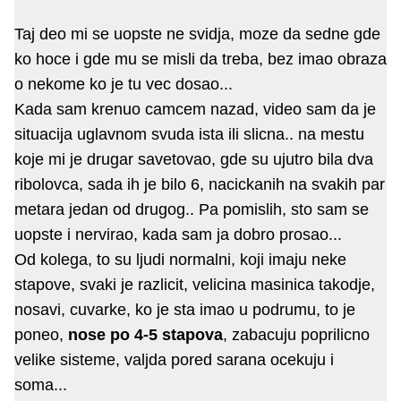
Taj deo mi se uopste ne svidja, moze da sedne gde
ko hoce i gde mu se misli da treba, bez imao obraza
o nekome ko je tu vec dosao...
Kada sam krenuo camcem nazad, video sam da je
situacija uglavnom svuda ista ili slicna.. na mestu
koje mi je drugar savetovao, gde su ujutro bila dva
ribolovca, sada ih je bilo 6, nacickanih na svakih par
metara jedan od drugog.. Pa pomislih, sto sam se
uopste i nervirao, kada sam ja dobro prosao...
Od kolega, to su ljudi normalni, koji imaju neke
stapove, svaki je razlicit, velicina masinica takodje,
nosavi, cuvarke, ko je sta imao u podrumu, to je
poneo,
nose po 4-5 stapova
, zabacuju poprilicno
velike sisteme, valjda pored sarana ocekuju i
soma...