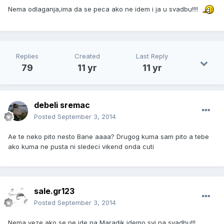
Nema odlaganja,ima da se peca ako ne idem i ja u svadbu!!!!
Replies
Created
Last Reply
79
11 yr
11 yr
debeli sremac
Posted
September 3, 2014
Ae te neko pito nesto Bane aaaa? Drugog kuma sam pito a tebe
ako kuma ne pusta ni sledeci vikend onda cuti
sale.gr123
Posted
September 3, 2014
Nema veze ako se ne ide na Maradik idemo svi na svadbu!!!