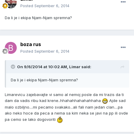
Posted
September 6, 2014
Da li je i ekipa Njam-Njam spremna?
boza rus
Posted
September 6, 2014
On 9/6/2014 at 10:02 AM, Limar said:
Da li je i ekipa Njam-Njam spremna?
Limarevicu zajebavajte vi samo al nemoj posle da mi trazis da ti
dam da vadis ribu kad krene..hhahahhahahahhaha
Ajde sad
malo ozbiljno....mi pecamo svakako...ali fali nam jedan clan....pa
ako neko hoce da peca a nema sa kim neka se javi na pp ili ovde
pa cemo se lako dogovoriti