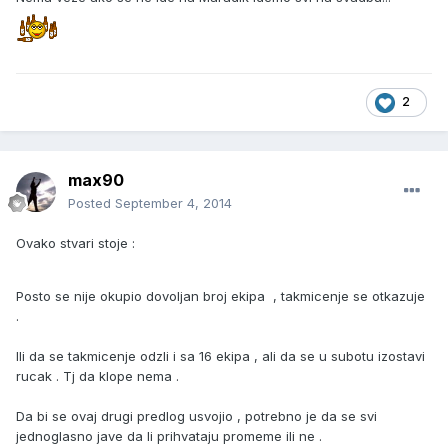
2
max90
Posted
September 4, 2014
Ovako stvari stoje :
Posto se nije okupio dovoljan broj ekipa , takmicenje se otkazuje
.
Ili da se takmicenje odzli i sa 16 ekipa , ali da se u subotu izostavi
rucak . Tj da klope nema .
Da bi se ovaj drugi predlog usvojio , potrebno je da se svi
jednoglasno jave da li prihvataju promeme ili ne .