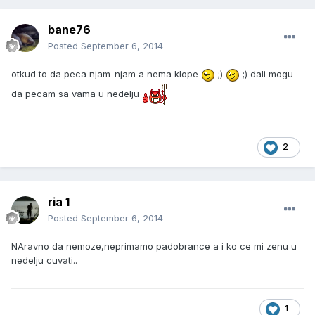
bane76
Posted
September 6, 2014
otkud to da peca njam-njam a nema klope
;)
;) dali mogu
da pecam sa vama u nedelju
2
ria 1
Posted
September 6, 2014
NAravno da nemoze,neprimamo padobrance a i ko ce mi zenu u
nedelju cuvati..
1