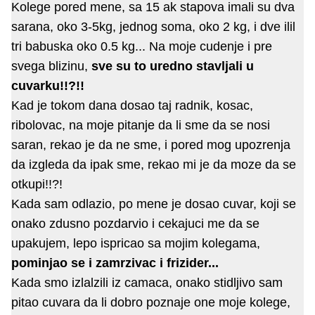
Kolege pored mene, sa 15 ak stapova imali su dva
sarana, oko 3-5kg, jednog soma, oko 2 kg, i dve ilil
tri babuska oko 0.5 kg... Na moje cudenje i pre
svega blizinu,
sve su to uredno stavljali u
cuvarku!!?!!
Kad je tokom dana dosao taj radnik, kosac,
ribolovac, na moje pitanje da li sme da se nosi
saran, rekao je da ne sme, i pored mog upozrenja
da izgleda da ipak sme, rekao mi je da moze da se
otkupi!!?!
Kada sam odlazio, po mene je dosao cuvar, koji se
onako zdusno pozdarvio i cekajuci me da se
upakujem, lepo ispricao sa mojim kolegama,
pominjao se i zamrzivac i frizider...
Kada smo izlalzili iz camaca, onako stidljivo sam
pitao cuvara da li dobro poznaje one moje kolege,