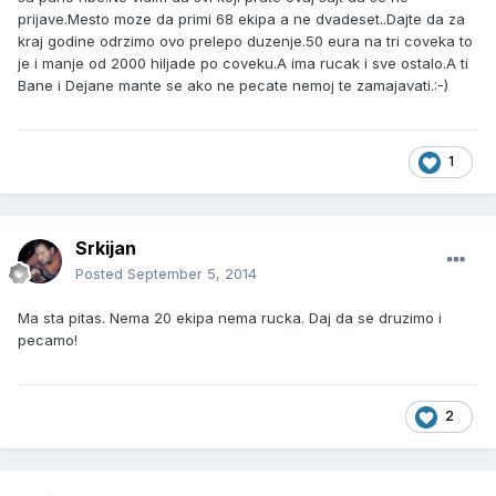
prijave.Mesto moze da primi 68 ekipa a ne dvadeset..Dajte da za
kraj godine odrzimo ovo prelepo duzenje.50 eura na tri coveka to
je i manje od 2000 hiljade po coveku.A ima rucak i sve ostalo.A ti
Bane i Dejane mante se ako ne pecate nemoj te zamajavati.:-)
1
Srkijan
Posted
September 5, 2014
Ma sta pitas. Nema 20 ekipa nema rucka. Daj da se druzimo i
pecamo!
2