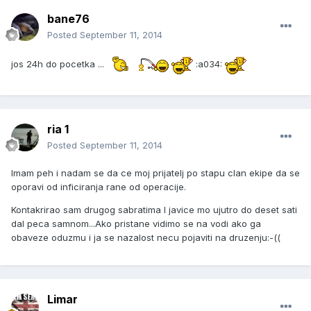
bane76
Posted
September 11, 2014
jos 24h do pocetka ...
:a034:
ria 1
Posted
September 11, 2014
Imam peh i nadam se da ce moj prijatelj po stapu clan ekipe da se
oporavi od inficiranja rane od operacije.
Kontakrirao sam drugog sabratima I javice mo ujutro do deset sati
dal peca samnom...Ako pristane vidimo se na vodi ako ga
obaveze oduzmu i ja se nazalost necu pojaviti na druzenju:-((
Limar