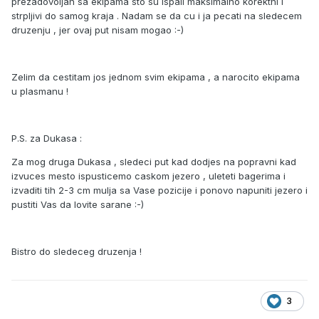
prezadovoljan sa ekipama sto su ispali maksimalno korektni i
strpljivi do samog kraja . Nadam se da cu i ja pecati na sledecem
druzenju , jer ovaj put nisam mogao :-)
Zelim da cestitam jos jednom svim ekipama , a narocito ekipama
u plasmanu !
P.S. za Dukasa :
Za mog druga Dukasa , sledeci put kad dodjes na popravni kad
izvuces mesto ispusticemo caskom jezero , uleteti bagerima i
izvaditi tih 2-3 cm mulja sa Vase pozicije i ponovo napuniti jezero i
pustiti Vas da lovite sarane :-)
Bistro do sledeceg druzenja !
3