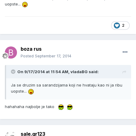
uopste...
2
boza rus
Posted
September 17, 2014
On 9/17/2014 at 11:54 AM, vladaBG said:
Ja se druzim sa sarandzijama koji ne hvataju kao ni ja ribu
uopste...
hahahaha najbolje je tako
sale.gr123