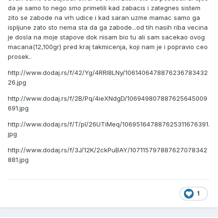
da je samo to nego smo primetili kad zabacis i zategnes sistem
zito se zabode na vrh udice i kad saran uzme mamac samo ga
ispljune zato sto nema sta da ga zabode...od tih nasih riba vecina
je dosla na moje stapove dok nisam bio tu ali sam sacekao ovog
macana(12,100gr) pred kraj takmicenja, koji nam je i popravio ceo
prosek..
http://www.dodaj.rs/f/42/Yg/4RRI8LNy/1061406478876236783432
26.jpg
http://www.dodaj.rs/f/2B/Pq/4ieXNdgD/106949807887625645009
691.jpg
http://www.dodaj.rs/f/T/pI/26UTiMeq/106951647887625311676391.
jpg
http://www.dodaj.rs/f/3J/12K/2ckPuBAY/107115797887627078342
881.jpg
1