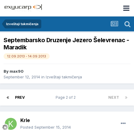
Izveštaji takmičenja
Septembarsko Druzenje Jezero Šelevrenac -
Maradik
12.09.2013 - 14.09.2013
By
max90
September 12, 2014
in
Izveštaji takmičenja
PREV
Page 2 of 2
NEXT
Krle
Posted
September 15, 2014