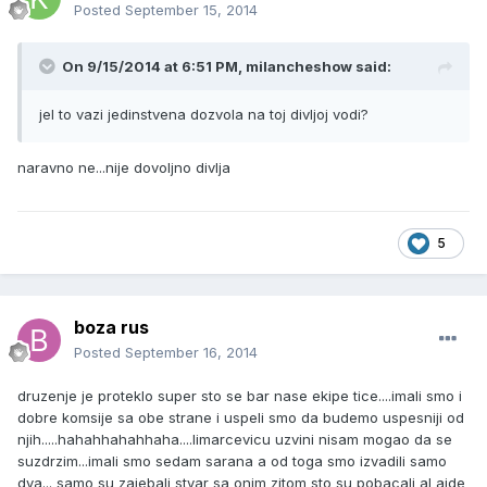
Posted
September 15, 2014
On 9/15/2014 at 6:51 PM, milancheshow said:
jel to vazi jedinstvena dozvola na toj divljoj vodi?
naravno ne...nije dovoljno divlja
5
boza rus
Posted
September 16, 2014
druzenje je proteklo super sto se bar nase ekipe tice....imali smo i
dobre komsije sa obe strane i uspeli smo da budemo uspesniji od
njih.....hahahhahahhaha....limarcevicu uzvini nisam mogao da se
suzdrzim...imali smo sedam sarana a od toga smo izvadili samo
dva... samo su zajebali stvar sa onim zitom sto su pobacali al ajde