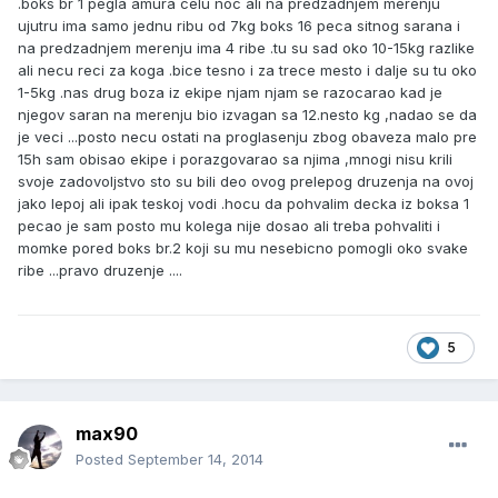
.boks br 1 pegla amura celu noc ali na predzadnjem merenju
ujutru ima samo jednu ribu od 7kg boks 16 peca sitnog sarana i
na predzadnjem merenju ima 4 ribe .tu su sad oko 10-15kg razlike
ali necu reci za koga .bice tesno i za trece mesto i dalje su tu oko
1-5kg .nas drug boza iz ekipe njam njam se razocarao kad je
njegov saran na merenju bio izvagan sa 12.nesto kg ,nadao se da
je veci ...posto necu ostati na proglasenju zbog obaveza malo pre
15h sam obisao ekipe i porazgovarao sa njima ,mnogi nisu krili
svoje zadovoljstvo sto su bili deo ovog prelepog druzenja na ovoj
jako lepoj ali ipak teskoj vodi .hocu da pohvalim decka iz boksa 1
pecao je sam posto mu kolega nije dosao ali treba pohvaliti i
momke pored boks br.2 koji su mu nesebicno pomogli oko svake
ribe ...pravo druzenje ....
5
max90
Posted
September 14, 2014