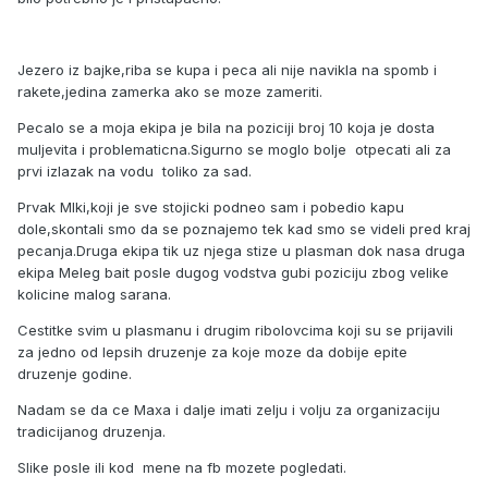
Jezero iz bajke,riba se kupa i peca ali nije navikla na spomb i
rakete,jedina zamerka ako se moze zameriti.
Pecalo se a moja ekipa je bila na poziciji broj 10 koja je dosta
muljevita i problematicna.Sigurno se moglo bolje otpecati ali za
prvi izlazak na vodu toliko za sad.
Prvak MIki,koji je sve stojicki podneo sam i pobedio kapu
dole,skontali smo da se poznajemo tek kad smo se videli pred kraj
pecanja.Druga ekipa tik uz njega stize u plasman dok nasa druga
ekipa Meleg bait posle dugog vodstva gubi poziciju zbog velike
kolicine malog sarana.
Cestitke svim u plasmanu i drugim ribolovcima koji su se prijavili
za jedno od lepsih druzenje za koje moze da dobije epite
druzenje godine.
Nadam se da ce Maxa i dalje imati zelju i volju za organizaciju
tradicijanog druzenja.
Slike posle ili kod mene na fb mozete pogledati.