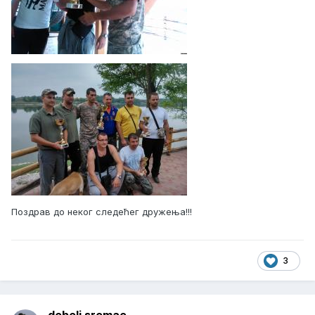
Поздрав до неког следећег дружења!!!
3