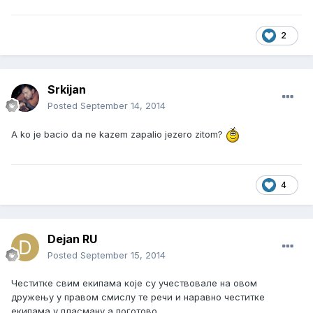
2
Srkijan
Posted
September 14, 2014
A ko je bacio da ne kazem zapalio jezero zitom?
4
Dejan RU
Posted
September 15, 2014
Честитке свим екипама које су учествовале на овом
дружењу у правом смислу те речи и наравно честитке
екипама у пласману а поготово