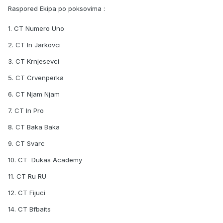
Raspored Ekipa po poksovima :
1. CT Numero Uno
2. CT In Jarkovci
3. CT Krnjesevci
5. CT Crvenperka
6. CT Njam Njam
7. CT In Pro
8. CT Baka Baka
9. CT Svarc
10. CT Dukas Academy
11. CT Ru RU
12. CT Fijuci
14. CT Bfbaits