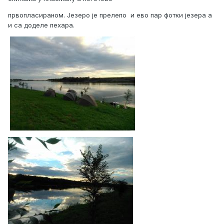
првопласираном. Језеро је прелепо и ево пар фотки језера а
и са доделе пехара.