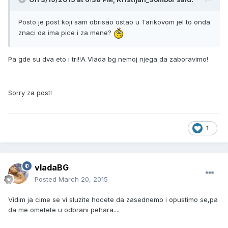
Posto je post koji sam obrisao ostao u Tarikovom jel to onda
znaci da ima pice i za mene?
Pa gde su dva eto i tri!!A Vlada bg nemoj njega da zaboravimo!
Sorry za post!
1
vladaBG
Posted
March 20, 2015
Vidim ja cime se vi sluzite hocete da zasednemo i opustimo se,pa
da me ometete u odbrani pehara....