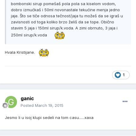
bombonski sirup pomešaš pola pola sa kiselom vodom,
dobro izmućkaš i 50ml novonastale tekućine menja jedno
jaje. Što se tiče odnosa tečnost/jaja tu možeš da se igraš u
zavisnosti od toga koliko brzo želiš da se tope. Obično
stavim 5 jaja i 150ml sirup/k.voda. A zimi obrnuto, 3 jaja i
250ml sirup/k.voda
Hvala Kristijane.
1
ganic
Posted
March 19, 2015
Jesmo li u isoj klupi sedeli na tom casu......xaxa