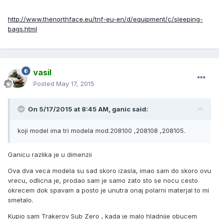
http://www.thenorthface.eu/tnf-eu-en/d/equipment/c/sleeping-
bags.html
vasil
Posted
May 17, 2015
On 5/17/2015 at 8:45 AM, ganic said:
koji model ima tri modela mod.208100 ,208108 ,208105.
Ganicu razlika je u dimenzii
Ova dva veca modela su sad skoro izasla, imao sam do skoro ovu
vrecu, odlicna je, prodao sam je samo zato sto se nocu cesto
okrecem dok spavam a posto je unutra onaj polarni materjal to mi
smetalo.
Kupio sam Trakerov Sub Zero , kada je malo hladnije obucem