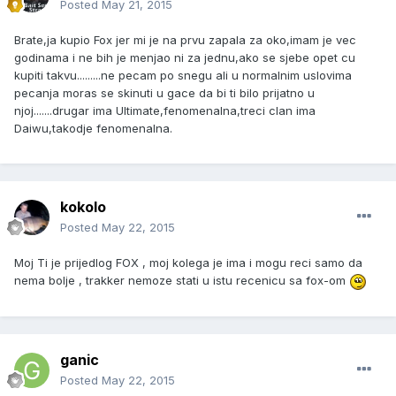
Posted
May 21, 2015
Brate,ja kupio Fox jer mi je na prvu zapala za oko,imam je vec
godinama i ne bih je menjao ni za jednu,ako se sjebe opet cu
kupiti takvu.........ne pecam po snegu ali u normalnim uslovima
pecanja moras se skinuti u gace da bi ti bilo prijatno u
njoj.......drugar ima Ultimate,fenomenalna,treci clan ima
Daiwu,takodje fenomenalna.
kokolo
Posted
May 22, 2015
Moj Ti je prijedlog FOX , moj kolega je ima i mogu reci samo da
nema bolje , trakker nemoze stati u istu recenicu sa fox-om
ganic
Posted
May 22, 2015