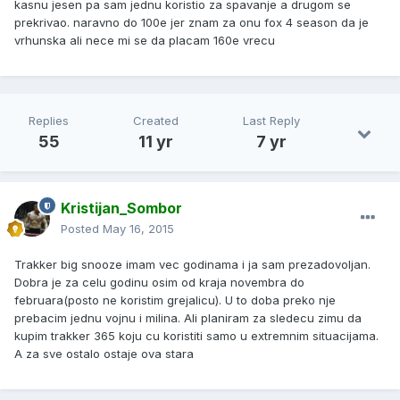
kasnu jesen pa sam jednu koristio za spavanje a drugom se
prekrivao. naravno do 100e jer znam za onu fox 4 season da je
vrhunska ali nece mi se da placam 160e vrecu
Replies
Created
Last Reply
55
11 yr
7 yr
Kristijan_Sombor
Posted
May 16, 2015
Trakker big snooze imam vec godinama i ja sam prezadovoljan.
Dobra je za celu godinu osim od kraja novembra do
februara(posto ne koristim grejalicu). U to doba preko nje
prebacim jednu vojnu i milina. Ali planiram za sledecu zimu da
kupim trakker 365 koju cu koristiti samo u extremnim situacijama.
A za sve ostalo ostaje ova stara