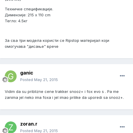
Техничке спецификације.
Димензије: 215 х 110 cm
Тегло: 4.5кг
За сва три модела користи се Ripstop материјал који
омогучава "дисање" врече
ganic
Posted
May 21, 2015
Vidim da su priblizne cene trakker snooz+ i fox evo s . Pa me
zanima jel neko ima foxa i jel imao prilike da uporedi sa snooz+.
zoran.r
Posted
May 21, 2015