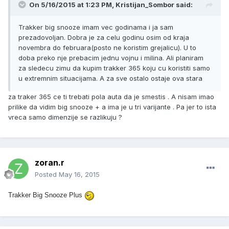
On 5/16/2015 at 1:23 PM, Kristijan_Sombor said:
Trakker big snooze imam vec godinama i ja sam
prezadovoljan. Dobra je za celu godinu osim od kraja
novembra do februara(posto ne koristim grejalicu). U to
doba preko nje prebacim jednu vojnu i milina. Ali planiram
za sledecu zimu da kupim trakker 365 koju cu koristiti samo
u extremnim situacijama. A za sve ostalo ostaje ova stara
za traker 365 ce ti trebati pola auta da je smestis . A nisam imao
prilike da vidim big snooze + a ima je u tri varijante . Pa jer to ista
vreca samo dimenzije se razlikuju ?
zoran.r
Posted
May 16, 2015
Trakker Big Snooze Plus