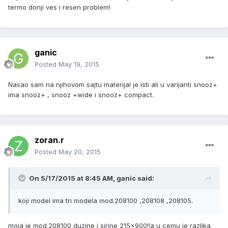
termo donji ves i resen problem!
ganic
Posted
May 19, 2015
Nasao sam na njihovom sajtu materijal je isti ali u varijanti snooz+
ima snooz+ , snooz +wide i snooz+ compact.
zoran.r
Posted
May 20, 2015
On 5/17/2015 at 8:45 AM, ganic said:
koji model ima tri modela mod.208100 ,208108 ,208105.
moja je mod.208100 duzine i sirine 215x900!!a u cemu je razlika