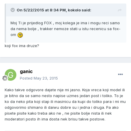
On 5/22/2015 at 8:34 PM, kokolo said:
Moj Ti je prijedlog FOX , moj kolega je ima i mogu reci samo
da nema bolje , trakker nemoze stati u istu recenicu sa fox-
om
koji fox ima druze?
ganic
Posted
May 23, 2015
Kako takve odgovore dajete nije mi jasno. Koja vreca koji model ili
je bitno da se samo nesto napise uzmes jedan post i toliko. To je
ko da neko pita koji stap ili masinicu da kupi do toliko para i mi mu
odgovorimo shimano ili daiwu dobre su i jedna i druga. Pa ako
pisete pisite kako treba ako ne , ne pisite bolje nista ili nek
moderatori posto ih ima dosta nek brisu takve postove.