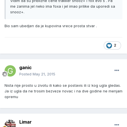
Vidim da su priblizne cene trakker snooz+ i fox evo s . Pa
me zanima jel neko ima foxa i jel imao prilike da uporedi sa
snooz+.
Bio sam ubedjen da je kupovina vrece prosta stvar .
2
ganic
Posted
May 21, 2015
Nista nije prosto u zivotu ili kako se postavis ili iz kog ugla gledas.
Ja iz ugla da ne trosim bezveze novac i na dve godine ne menjam
opremu
Limar