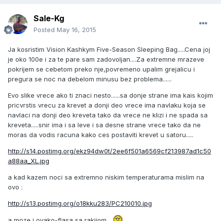
Sale-Kg
Posted
May 16, 2015
Ja kosristim Vision Kashkym Five-Season Sleeping Bag.....Cena joj
je oko 100e i za te pare sam zadovoljan....Za extremne mrazeve
pokrijem se cebetom preko nje,povremeno upalim grejalicu i
pregura se noc na debelom minusu bez problema......
Evo slike vrece ako ti znaci nesto......sa donje strane ima kais kojim
pricvrstis vrecu za krevet a donji deo vrece ima navlaku koja se
navlaci na donji deo kreveta tako da vrece ne klizi i ne spada sa
kreveta.....snir ima i sa leve i sa desne strane vrece tako da ne
moras da vodis racuna kako ces postaviti krevet u satoru.....
http://s14.postimg.org/ekz94dw0t/2ee6f501a6569cf213987ad1c50
a88aa_XL.jpg
a kad kazem noci sa extremno niskim temperaturama mislim na
ovo :
http://s13.postimg.org/o18kku283/PC210010.jpg
a moze i ovako-flasa sa rakijom