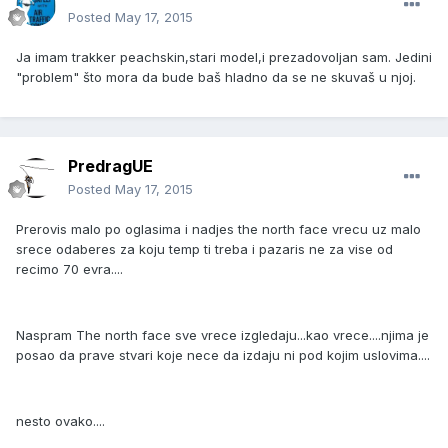
Posted
May 17, 2015
Ja imam trakker peachskin,stari model,i prezadovoljan sam. Jedini
"problem" što mora da bude baš hladno da se ne skuvaš u njoj.
PredragUE
Posted
May 17, 2015
Prerovis malo po oglasima i nadjes the north face vrecu uz malo
srece odaberes za koju temp ti treba i pazaris ne za vise od
recimo 70 evra....
Naspram The north face sve vrece izgledaju...kao vrece....njima je
posao da prave stvari koje nece da izdaju ni pod kojim uslovima....
nesto ovako....