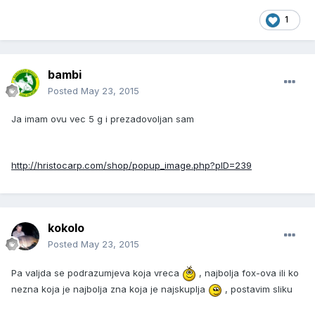
1
bambi
Posted
May 23, 2015
Ja imam ovu vec 5 g i prezadovoljan sam
http://hristocarp.com/shop/popup_image.php?pID=239
kokolo
Posted
May 23, 2015
Pa valjda se podrazumjeva koja vreca
, najbolja fox-ova ili ko
nezna koja je najbolja zna koja je najskuplja
, postavim sliku