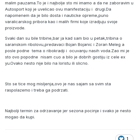
malim pauzama.To je i najbolje sto mi imamo a da ne zaboravim u
Autosport koji je uvelicao ovu manifestaciju i drugi.Da
napomenem da je bilo dosta i nauticke opreme,puno
varalicarskog pribora kao i malih firmi koje izradjuju svoje
proizvode.
Svaki dan su bile tribine,bar ja kad sam bio u petak,tribina o
saranskom ribolovu,predavaci Bojan Bojanic i Zoran Meleg a
posle podne tema o ribokradji i ocuvanju nasih voda.Zao mi je
sto ovo popodne nisam cuo a bilo je dobrih gostiju iz cele ex
yu.Ovako nesto nije bilo na loristu ili slicno.
Sto se tice mog misljenja,ovo je nas sajam sa svim sta
raspolazemo i treba ga podrzati.
Najbolji termin za odrzavanje jer sezona pocinje i svako je nesto
mogao da kupi.
1