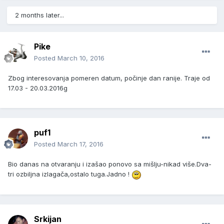
2 months later...
Pike
Posted
March 10, 2016
Zbog interesovanja pomeren datum, počinje dan ranije. Traje od
17.03 - 20.03.2016g
puf1
Posted
March 17, 2016
Bio danas na otvaranju i izašao ponovo sa mišlju-nikad više.Dva-
tri ozbiljna izlagača,ostalo tuga.Jadno !
Srkijan