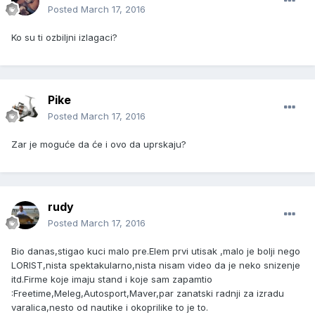
Posted
March 17, 2016
Ko su ti ozbiljni izlagaci?
Pike
Posted
March 17, 2016
Zar je moguće da će i ovo da uprskaju?
rudy
Posted
March 17, 2016
Bio danas,stigao kuci malo pre.Elem prvi utisak ,malo je bolji nego
LORIST,nista spektakularno,nista nisam video da je neko snizenje
itd.Firme koje imaju stand i koje sam zapamtio
:Freetime,Meleg,Autosport,Maver,par zanatski radnji za izradu
varalica,nesto od nautike i okoprilike to je to.