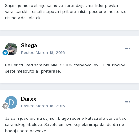
Sajam je mesovit nije samo za sarandzije .ima fider plovka
varalicarski i ostali stapova i pribora .nista posebno nesto sto
nismo videli alo ok
Shoga
Posted
March 18, 2016
Na Loristu kad sam bio bilo je 90% standova lov - 10% ribolov.
Jeste mesovito ali preterase...
Darxx
Posted
March 18, 2016
Ja sam juce bio na sajmu i blago receno katastrofa sto se tice
saranskog ribolova. Savetujem sve koji planiraju da idu da ne
bacaju pare bezveze.