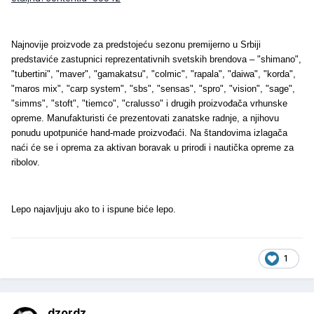
Najnovije proizvode za predstojeću sezonu premijerno u Srbiji
predstaviće zastupnici reprezentativnih svetskih brendova – "shimano",
"tubertini", "maver", "gamakatsu", "colmic", "rapala", "daiwa", "korda",
"maros mix", "carp system", "sbs", "sensas", "spro", "vision", "sage",
"simms", "stoft", "tiemco", "cralusso" i drugih proizvođača vrhunske
opreme. Manufakturisti će prezentovati zanatske radnje, a njihovu
ponudu upotpuniće hand-made proizvođaći. Na štandovima izlagača
naći će se i oprema za aktivan boravak u prirodi i nautička opreme za
ribolov.
Lepo najavljuju ako to i ispune biće lepo.
1
dzordz