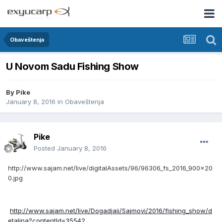
Obaveštenja
U Novom Sadu Fishing Show
By
Pike
January 8, 2016
in
Obaveštenja
Pike
Posted
January 8, 2016
http://www.sajam.net/live/digitalAssets/96/96306_fs_2016_900x20
0.jpg
http://www.sajam.net/live/Dogadjaji/Sajmovi/2016/fishing_show/d
etaljna?contentId=35542