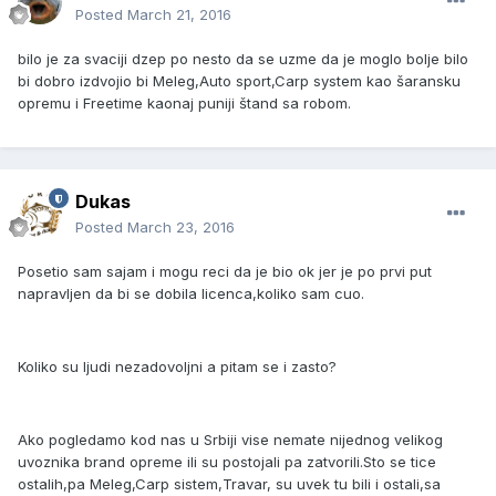
Posted
March 21, 2016
bilo je za svaciji dzep po nesto da se uzme da je moglo bolje bilo
bi dobro izdvojio bi Meleg,Auto sport,Carp system kao šaransku
opremu i Freetime kaonaj puniji štand sa robom.
Dukas
Posted
March 23, 2016
Posetio sam sajam i mogu reci da je bio ok jer je po prvi put
napravljen da bi se dobila licenca,koliko sam cuo.
Koliko su ljudi nezadovoljni a pitam se i zasto?
Ako pogledamo kod nas u Srbiji vise nemate nijednog velikog
uvoznika brand opreme ili su postojali pa zatvorili.Sto se tice
ostalih,pa Meleg,Carp sistem,Travar, su uvek tu bili i ostali,sa