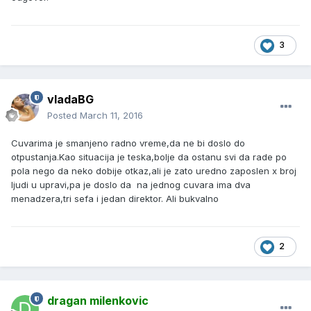
3
vladaBG
Posted
March 11, 2016
Cuvarima je smanjeno radno vreme,da ne bi doslo do
otpustanja.Kao situacija je teska,bolje da ostanu svi da rade po
pola nego da neko dobije otkaz,ali je zato uredno zaposlen x broj
ljudi u upravi,pa je doslo da na jednog cuvara ima dva
menadzera,tri sefa i jedan direktor. Ali bukvalno
2
dragan milenkovic