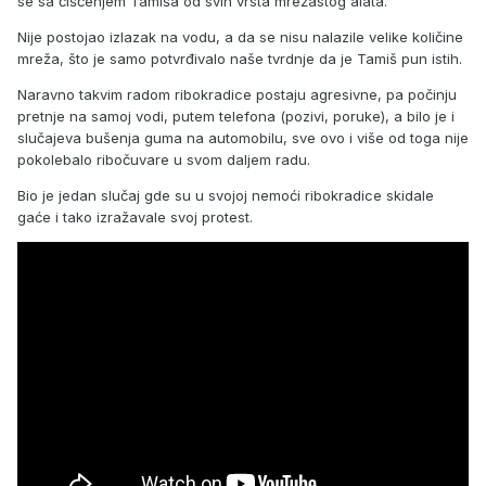
se sa čišćenjem Tamiša od svih vrsta mrežastog alata.
Nije postojao izlazak na vodu, a da se nisu nalazile velike količine
mreža, što je samo potvrđivalo naše tvrdnje da je Tamiš pun istih.
Naravno takvim radom ribokradice postaju agresivne, pa počinju
pretnje na samoj vodi, putem telefona (pozivi, poruke), a bilo je i
slučajeva bušenja guma na automobilu, sve ovo i više od toga nije
pokolebalo ribočuvare u svom daljem radu.
Bio je jedan slučaj gde su u svojoj nemoći ribokradice skidale
gaće i tako izražavale svoj protest.