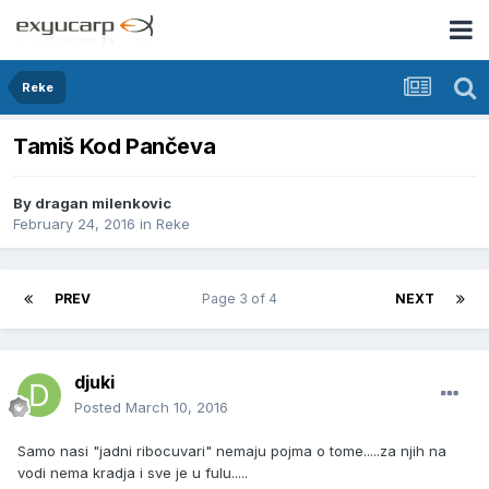
Reke
Tamiš Kod Pančeva
By
dragan milenkovic
February 24, 2016
in
Reke
PREV
Page 3 of 4
NEXT
djuki
Posted
March 10, 2016
Samo nasi "jadni ribocuvari" nemaju pojma o tome.....za njih na
vodi nema kradja i sve je u fulu.....