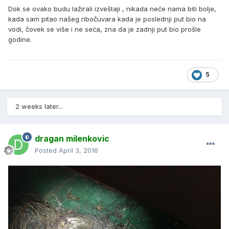
Dok se ovako budu lažirali izveštaji , nikada neće nama biti bolje,
kada sam pitao našeg ribočuvara kada je poslednji put bio na
vodi, čovek se više i ne seća, zna da je zadnji put bio prošle
godine.
5
2 weeks later...
dragan milenkovic
Posted
April 3, 2016