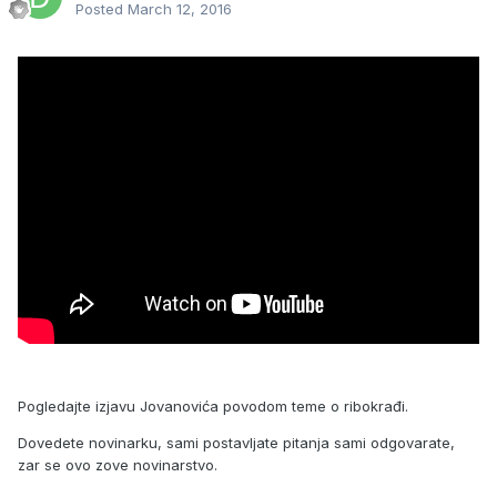
Posted
March 12, 2016
Pogledajte izjavu Jovanovića povodom teme o ribokrađi.
Dovedete novinarku, sami postavljate pitanja sami odgovarate,
zar se ovo zove novinarstvo.