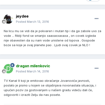
jeydee
Posted
March 13, 2016
Na licu mu se vidi da je pokvaren i mutan tip i da ga zabole uvo za
vode ... Riblji fond se smanjio xaaxaxxaxaxa , on covek izgleda
nije obavesten da su nam vode unistene od lopova . Gospode
boze sa koje je ovaj planete pao . Ljudi ovaj covek je NLO !
dragan milenkovic
Posted
March 14, 2016
TV Kanal 9 koji je emitovao obraćanje Jovanovića javnosti,
poslato je pismo u kojem se objašnjava novonastala situacija, i
upućen poziv za gostovanjem u našem gradu videću dali će,
odgovoriti i izraziti želju da nas posete.