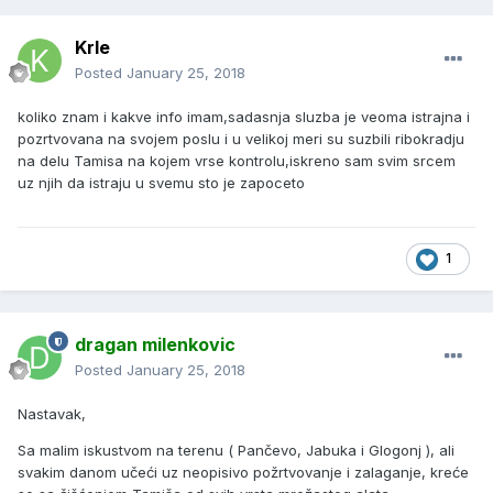
Krle
Posted
January 25, 2018
koliko znam i kakve info imam,sadasnja sluzba je veoma istrajna i
pozrtvovana na svojem poslu i u velikoj meri su suzbili ribokradju
na delu Tamisa na kojem vrse kontrolu,iskreno sam svim srcem
uz njih da istraju u svemu sto je zapoceto
1
dragan milenkovic
Posted
January 25, 2018
Nastavak,
Sa malim iskustvom na terenu ( Pančevo, Jabuka i Glogonj ), ali
svakim danom učeći uz neopisivo požrtvovanje i zalaganje, kreće