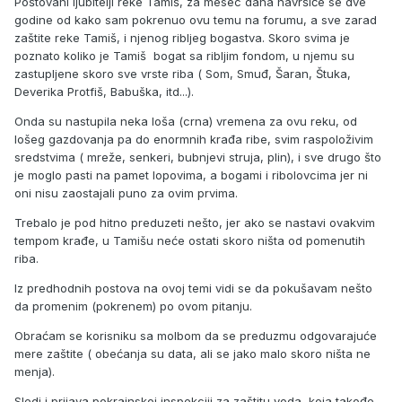
Poštovani ljubitelji reke Tamiš, za mesec dana navršiće se dve
godine od kako sam pokrenuo ovu temu na forumu, a sve zarad
zaštite reke Tamiš, i njenog ribljeg bogastva. Skoro svima je
poznato koliko je Tamiš bogat sa ribljim fondom, u njemu su
zastupljene skoro sve vrste riba ( Som, Smuđ, Šaran, Štuka,
Deverika Protfiš, Babuška, itd...).
Onda su nastupila neka loša (crna) vremena za ovu reku, od
lošeg gazdovanja pa do enormnih krađa ribe, svim raspoloživim
sredstvima ( mreže, senkeri, bubnjevi struja, plin), i sve drugo što
je moglo pasti na pamet lopovima, a bogami i ribolovcima jer ni
oni nisu zaostajali puno za ovim prvima.
Trebalo je pod hitno preduzeti nešto, jer ako se nastavi ovakvim
tempom krađe, u Tamišu neće ostati skoro ništa od pomenutih
riba.
Iz predhodnih postova na ovoj temi vidi se da pokušavam nešto
da promenim (pokrenem) po ovom pitanju.
Obraćam se korisniku sa molbom da se preduzmu odgovarajuće
mere zaštite ( obećanja su data, ali se jako malo skoro ništa ne
menja).
Sledi i prijava pokrainskoj inspekciji za zaštitu voda, koja takođe