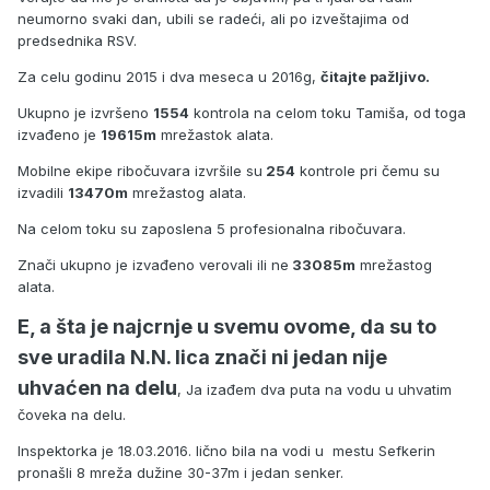
neumorno svaki dan, ubili se radeći, ali po izveštajima od
predsednika RSV.
Za celu godinu 2015 i dva meseca u 2016g,
čitajte pažljivo.
Ukupno je izvršeno
1554
kontrola na celom toku Tamiša, od toga
izvađeno je
19615m
mrežastok alata.
Mobilne ekipe ribočuvara izvršile su
254
kontrole pri čemu su
izvadili
13470m
mrežastog alata.
Na celom toku su zaposlena 5 profesionalna ribočuvara.
Znači ukupno je izvađeno verovali ili ne
33085m
mrežastog
alata.
E, a šta je najcrnje u svemu ovome, da su to
sve uradila N.N. lica znači ni jedan nije
uhvaćen na delu
, Ja izađem dva puta na vodu u uhvatim
čoveka na delu.
Inspektorka je 18.03.2016. lično bila na vodi u mestu Sefkerin
pronašli 8 mreža dužine 30-37m i jedan senker.