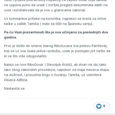
ne uspeva puno da uradi ( izvršila pregled dokumenata datih na
uvid i konstatovala da je sve u granicama zakona).
Uz konstantne pritiske na korisnika, napokon se kreće sa mrtve
tačke u zaštiti Tamiša ( malo će ličiti na Špansku seriju).
Pa ću Vam prezentovati šta je sve učinjeno za poslednjih dve
godine.
Prvo je došlo do smene starog Ribočuvara (na potezu Pančeva),
koji se uz sve muke jedva razdužio, uvek je postojalo još nešto da
bi se što više odugovlačilo.
Nalazi se novi Ribočuvar ( Slavoljub Krstić), ali stvari ne idu tako
lako zbog zakonskih procedura, napokon od maja meseca stupa
na dužnost, i preuzima brigu o čuvanju Tamiša, uz volontera
Olivera Ađžića.
Nastaviće se.
9