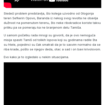
Sledeći problem predstavlja, što kolega uzvodno od Glogonja
teren Sefkerin Opovo, Baranda iz nekog svog revolta ne obavlja
dužnost na pomenutom terenu, što neke ribokradice koriste takvu
priliku pa se pomeraju ka ne branjenom delu Tamiša.
U samom početku rada mnogi su govorili, da je ovo nemoguća
misija spasiti Tamiš od tolikih lopova koji su godinama radile šta
su htele, pojedinci su čak smatrali da je to sasvim normalno da se
riba krade, pošto se njegov deda, otac a sad i on bavi krivolovom.
Evo kako je to izgledalo u nekim situacijama.