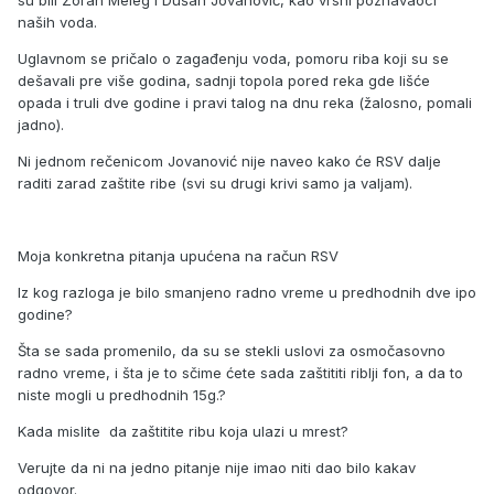
su bili Zoran Meleg i Dušan Jovanović, kao vrsni poznavaoci
naših voda.
Uglavnom se pričalo o zagađenju voda, pomoru riba koji su se
dešavali pre više godina, sadnji topola pored reka gde lišće
opada i truli dve godine i pravi talog na dnu reka (žalosno, pomali
jadno).
Ni jednom rečenicom Jovanović nije naveo kako će RSV dalje
raditi zarad zaštite ribe (svi su drugi krivi samo ja valjam).
Moja konkretna pitanja upućena na račun RSV
Iz kog razloga je bilo smanjeno radno vreme u predhodnih dve ipo
godine?
Šta se sada promenilo, da su se stekli uslovi za osmočasovno
radno vreme, i šta je to sčime ćete sada zaštititi riblji fon, a da to
niste mogli u predhodnih 15g.?
Kada mislite da zaštitite ribu koja ulazi u mrest?
Verujte da ni na jedno pitanje nije imao niti dao bilo kakav
odgovor.