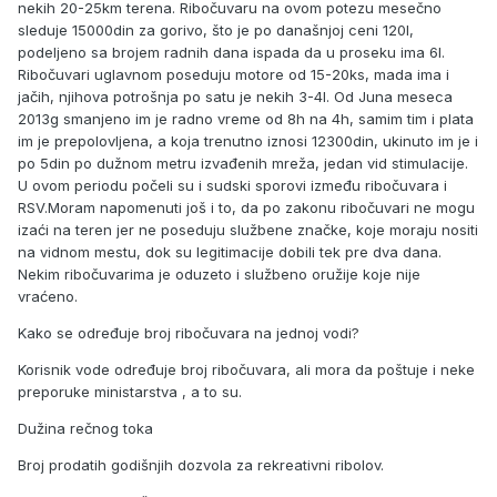
nekih 20-25km terena. Ribočuvaru na ovom potezu mesečno
sleduje 15000din za gorivo, što je po današnjoj ceni 120l,
podeljeno sa brojem radnih dana ispada da u proseku ima 6l.
Ribočuvari uglavnom poseduju motore od 15-20ks, mada ima i
jačih, njihova potrošnja po satu je nekih 3-4l. Od Juna meseca
2013g smanjeno im je radno vreme od 8h na 4h, samim tim i plata
im je prepolovljena, a koja trenutno iznosi 12300din, ukinuto im je i
po 5din po dužnom metru izvađenih mreža, jedan vid stimulacije.
U ovom periodu počeli su i sudski sporovi između ribočuvara i
RSV.Moram napomenuti još i to, da po zakonu ribočuvari ne mogu
izaći na teren jer ne poseduju službene značke, koje moraju nositi
na vidnom mestu, dok su legitimacije dobili tek pre dva dana.
Nekim ribočuvarima je oduzeto i službeno oružije koje nije
vraćeno.
Kako se određuje broj ribočuvara na jednoj vodi?
Korisnik vode određuje broj ribočuvara, ali mora da poštuje i neke
preporuke ministarstva , a to su.
Dužina rečnog toka
Broj prodatih godišnjih dozvola za rekreativni ribolov.