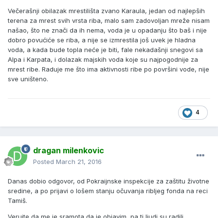
Večerašnji obilazak mrestilišta zvano Karaula, jedan od najlepših
terena za mrest svih vrsta riba, malo sam zadovoljan mreže nisam
našao, što ne znači da ih nema, voda je u opadanju što baš i nije
dobro povućiće se riba, a nije se izmrestila još uvek je hladna
voda, a kada bude topla neće je biti, fale nekadašnji snegovi sa
Alpa i Karpata, i dolazak majskih voda koje su najpogodnije za
mrest ribe. Raduje me što ima aktivnosti ribe po površini vode, nije
sve uništeno.
4
dragan milenkovic
Posted
March 21, 2016
Danas dobio odgovor, od Pokraijnske inspekcije za zaštitu životne
sredine, a po prijavi o lošem stanju očuvanja ribljeg fonda na reci
Tamiš.
Verujte da me je sramota da je objavim, pa ti ljudi su radili