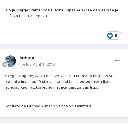
Bilo je krajnje vreme, posle jedne uspešne akcije deo Tamiša je
lakši za nekih 30 mreža
8
Imbica
Posted
April 3, 2016
Kolega Dragane,svaka cast za vas trud i rad.Zao mi je sto vas
otac nije imao jos 10 sinova i ceo bi tamis pored takvih ljudi
izgledao kao raj..Jos jednom svaka cast za vas trud.
Послато са Lenovo P1ma40 уз помоћ Тапатока