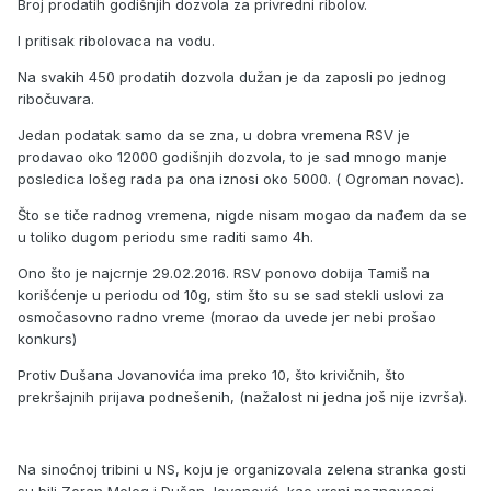
Broj prodatih godišnjih dozvola za privredni ribolov.
I pritisak ribolovaca na vodu.
Na svakih 450 prodatih dozvola dužan je da zaposli po jednog
ribočuvara.
Jedan podatak samo da se zna, u dobra vremena RSV je
prodavao oko 12000 godišnjih dozvola, to je sad mnogo manje
posledica lošeg rada pa ona iznosi oko 5000. ( Ogroman novac).
Što se tiče radnog vremena, nigde nisam mogao da nađem da se
u toliko dugom periodu sme raditi samo 4h.
Ono što je najcrnje 29.02.2016. RSV ponovo dobija Tamiš na
korišćenje u periodu od 10g, stim što su se sad stekli uslovi za
osmočasovno radno vreme (morao da uvede jer nebi prošao
konkurs)
Protiv Dušana Jovanovića ima preko 10, što krivičnih, što
prekršajnih prijava podnešenih, (nažalost ni jedna još nije izvrša).
Na sinoćnoj tribini u NS, koju je organizovala zelena stranka gosti