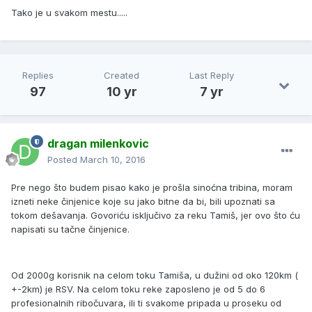
Tako je u svakom mestu.....
Replies
Created
Last Reply
97
10 yr
7 yr
dragan milenkovic
Posted
March 10, 2016
Pre nego što budem pisao kako je prošla sinoćna tribina, moram
izneti neke činjenice koje su jako bitne da bi, bili upoznati sa
tokom dešavanja. Govoriću isključivo za reku Tamiš, jer ovo što ću
napisati su tačne činjenice.
Od 2000g korisnik na celom toku Tamiša, u dužini od oko 120km (
+-2km) je RSV. Na celom toku reke zaposleno je od 5 do 6
profesionalnih ribočuvara, ili ti svakome pripada u proseku od