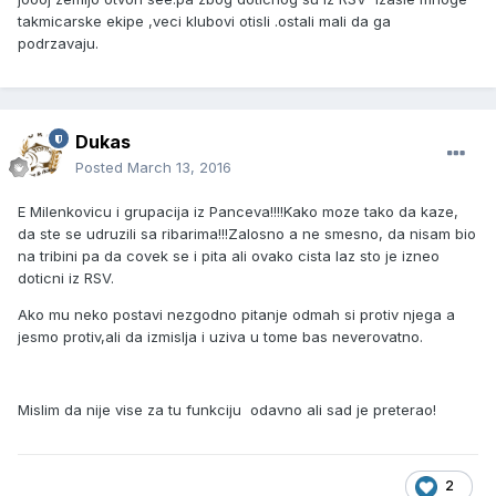
takmicarske ekipe ,veci klubovi otisli .ostali mali da ga
podrzavaju.
Dukas
Posted
March 13, 2016
E Milenkovicu i grupacija iz Panceva!!!!Kako moze tako da kaze,
da ste se udruzili sa ribarima!!!Zalosno a ne smesno, da nisam bio
na tribini pa da covek se i pita ali ovako cista laz sto je izneo
doticni iz RSV.
Ako mu neko postavi nezgodno pitanje odmah si protiv njega a
jesmo protiv,ali da izmislja i uziva u tome bas neverovatno.
Mislim da nije vise za tu funkciju odavno ali sad je preterao!
2