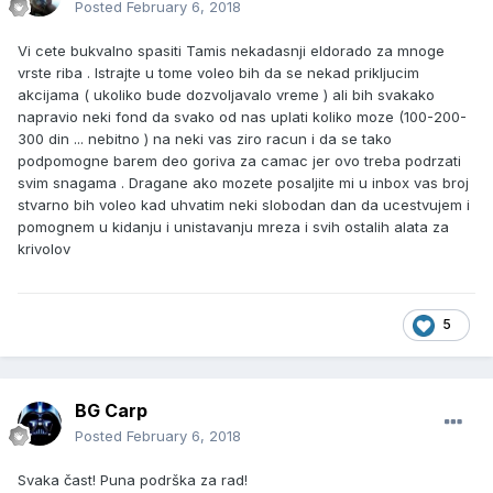
Posted
February 6, 2018
Vi cete bukvalno spasiti Tamis nekadasnji eldorado za mnoge
vrste riba . Istrajte u tome voleo bih da se nekad prikljucim
akcijama ( ukoliko bude dozvoljavalo vreme ) ali bih svakako
napravio neki fond da svako od nas uplati koliko moze (100-200-
300 din ... nebitno ) na neki vas ziro racun i da se tako
podpomogne barem deo goriva za camac jer ovo treba podrzati
svim snagama . Dragane ako mozete posaljite mi u inbox vas broj
stvarno bih voleo kad uhvatim neki slobodan dan da ucestvujem i
pomognem u kidanju i unistavanju mreza i svih ostalih alata za
krivolov
5
BG Carp
Posted
February 6, 2018
Svaka čast! Puna podrška za rad!