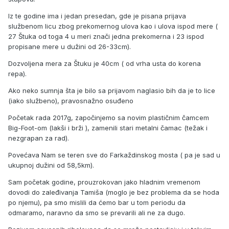
Iz te godine ima i jedan presedan, gde je pisana prijava
službenom licu zbog prekomernog ulova kao i ulova ispod mere (
27 Štuka od toga 4 u meri znači jedna prekomerna i 23 ispod
propisane mere u dužini od 26-33cm).
Dozvoljena mera za Štuku je 40cm ( od vrha usta do korena
repa).
Ako neko sumnja šta je bilo sa prijavom naglasio bih da je to lice
(iako službeno), pravosnažno osuđeno
Početak rada 2017g, započinjemo sa novim plastičnim čamcem
Big-Foot-om (lakši i brži ), zamenili stari metalni čamac (težak i
nezgrapan za rad).
Povećava Nam se teren sve do Farkaždinskog mosta ( pa je sad u
ukupnoj dužini od 58,5km).
Sam početak godine, prouzrokovan jako hladnim vremenom
dovodi do zaleđivanja Tamiša (moglo je bez problema da se hoda
po njemu), pa smo mislili da ćemo bar u tom periodu da
odmaramo, naravno da smo se prevarili ali ne za dugo.