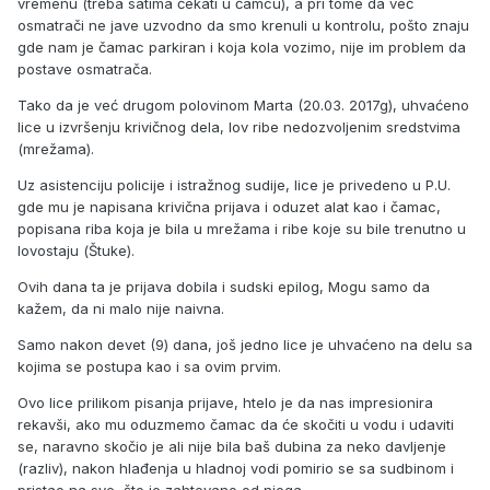
vremenu (treba satima čekati u čamcu), a pri tome da već
osmatrači ne jave uzvodno da smo krenuli u kontrolu, pošto znaju
gde nam je čamac parkiran i koja kola vozimo, nije im problem da
postave osmatrača.
Tako da je već drugom polovinom Marta (20.03. 2017g), uhvaćeno
lice u izvršenju krivičnog dela, lov ribe nedozvoljenim sredstvima
(mrežama).
Uz asistenciju policije i istražnog sudije, lice je privedeno u P.U.
gde mu je napisana krivična prijava i oduzet alat kao i čamac,
popisana riba koja je bila u mrežama i ribe koje su bile trenutno u
lovostaju (Štuke).
Ovih dana ta je prijava dobila i sudski epilog, Mogu samo da
kažem, da ni malo nije naivna.
Samo nakon devet (9) dana, još jedno lice je uhvaćeno na delu sa
kojima se postupa kao i sa ovim prvim.
Ovo lice prilikom pisanja prijave, htelo je da nas impresionira
rekavši, ako mu oduzmemo čamac da će skočiti u vodu i udaviti
se, naravno skočio je ali nije bila baš dubina za neko davljenje
(razliv), nakon hlađenja u hladnoj vodi pomirio se sa sudbinom i