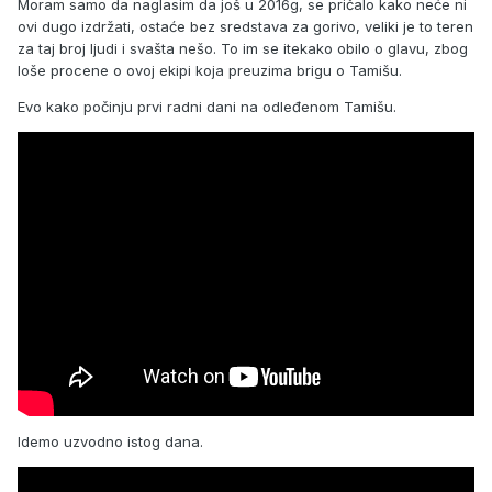
Moram samo da naglasim da još u 2016g, se pričalo kako neće ni
ovi dugo izdržati, ostaće bez sredstava za gorivo, veliki je to teren
za taj broj ljudi i svašta nešo. To im se itekako obilo o glavu, zbog
loše procene o ovoj ekipi koja preuzima brigu o Tamišu.
Evo kako počinju prvi radni dani na odleđenom Tamišu.
Idemo uzvodno istog dana.