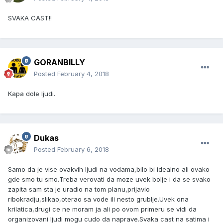
SVAKA CAST!!
GORANBILLY
Posted
February 4, 2018
Kapa dole ljudi.
Dukas
Posted
February 6, 2018
Samo da je vise ovakvih ljudi na vodama,bilo bi idealno ali ovako
gde smo tu smo.Treba verovati da moze uvek bolje i da se svako
zapita sam sta je uradio na tom planu,prijavio
ribokradju,slikao,oterao sa vode ili nesto grublje.Uvek ona
krilatica,drugi ce ne moram ja ali po ovom primeru se vidi da
organizovani ljudi mogu cudo da naprave.Svaka cast na satima i