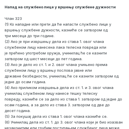
Напад на службено лице у вршењу службене дужности
Члан 323
(1) Ко нападне или прети да ће напасти службено лице у
вршењу службене дужности, казниће се затвором од
три месеца до три године.
(2) Ако је при извршењу дела из става 1. овог члана
службеном лицу нанесена лака телесна повреда или
је прећено употребом оружја, учинилац ће се казнити
затвором од шест месеци до пет година.
(3) Ако је дело из ст. 1. и 2. овог члана учињено према
службеном лицу у вршењу послова јавне или
државне безбедности, учинилац ће се казнити затвором од
једне до осам година.
(4) Ако приликом извршења дела из ст. 1. и 3. овог члана
учинилац службеном лицу нанесе тешку телесну
повреду, казниће се за дело из става 1. затвором од једне до
осам година, а за дело из става 3. затвором од две до
десет година.
(5) За покушај дела из става 1. овог члана казниће се.
(6) Учинилац дела из ст. 1. до 3. овог члана који је био изазван
незаконитим или грубим поступањем службеног лица може