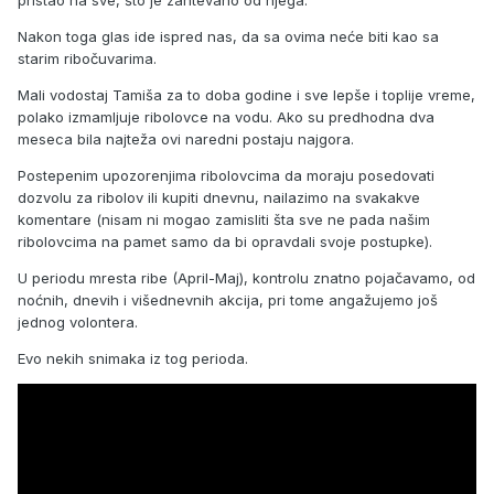
pristao na sve, što je zahtevano od njega.
Nakon toga glas ide ispred nas, da sa ovima neće biti kao sa
starim ribočuvarima.
Mali vodostaj Tamiša za to doba godine i sve lepše i toplije vreme,
polako izmamljuje ribolovce na vodu. Ako su predhodna dva
meseca bila najteža ovi naredni postaju najgora.
Postepenim upozorenjima ribolovcima da moraju posedovati
dozvolu za ribolov ili kupiti dnevnu, nailazimo na svakakve
komentare (nisam ni mogao zamisliti šta sve ne pada našim
ribolovcima na pamet samo da bi opravdali svoje postupke).
U periodu mresta ribe (April-Maj), kontrolu znatno pojačavamo, od
noćnih, dnevih i višednevnih akcija, pri tome angažujemo još
jednog volontera.
Evo nekih snimaka iz tog perioda.