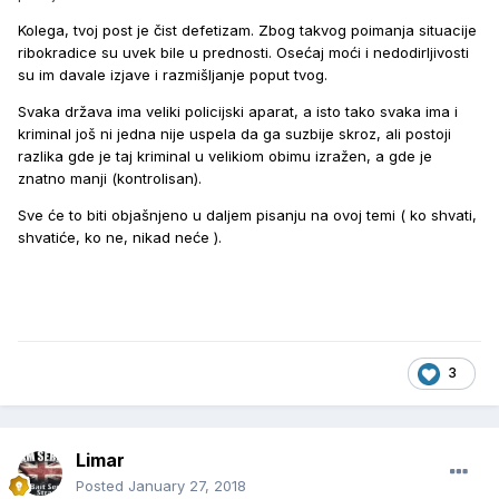
Kolega, tvoj post je čist defetizam. Zbog takvog poimanja situacije
ribokradice su uvek bile u prednosti. Osećaj moći i nedodirljivosti
su im davale izjave i razmišljanje poput tvog.
Svaka država ima veliki policijski aparat, a isto tako svaka ima i
kriminal još ni jedna nije uspela da ga suzbije skroz, ali postoji
razlika gde je taj kriminal u velikiom obimu izražen, a gde je
znatno manji (kontrolisan).
Sve će to biti objašnjeno u daljem pisanju na ovoj temi ( ko shvati,
shvatiće, ko ne, nikad neće ).
3
Limar
Posted
January 27, 2018