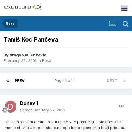
Reke
Tamiš Kod Pančeva
By
dragan milenkovic
February 24, 2016
in
Reke
PREV
Page 4 of 4
NEXT
Dunav 1
Posted
January 27, 2018
Na Tamisu sam cesto I rezultati se vec primecuju . Mestani sve
manje stavljaju mreze sto je mnogo bitno i poselima bruji prica da