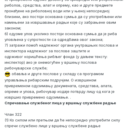
риболов, средства, алат и опрему, као и друге предмете
пронађене на риболовној води или у њеној непосредној
близини, ако постоји основана сумња да су употребљени или
намењени за извршавање радњи које су забрањене овим
законом;
6) одузме улов уколико постоји основана сумња да је риба
уловљена у супротности са одредбама овог закона;
7) затражи помоћ надлежног органа унутрашњих послова и
инспектора надлежног за послове заштите и
одрживог коришћења рибљег фонда (у даљем тексту:
инспектор) ако је онемогућен у вршењу послова
рибочуварске службе;
обавља и друге послове у складу са програмом
управљања рибарским подручјем. О извршеном
привременом одузимању докумената, средстава, алата,
опреме и улова, рибочувар издаје потврду лицу од кога је
извршио привремено одузимање. .
Спречавање службеног лица у вршењу службене радње
Члан 322
(1) Ко силом или претњом да ће непосредно употребити силу
спречи службено лице у вршењу службене радње