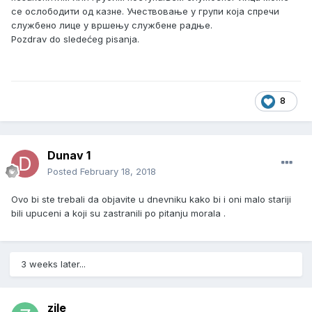
се ослободити од казне. Учествовање у групи која спречи
службено лице у вршењу службене радње.
Pozdrav do sledećeg pisanja.
8
Dunav 1
Posted
February 18, 2018
Ovo bi ste trebali da objavite u dnevniku kako bi i oni malo stariji
bili upuceni a koji su zastranili po pitanju morala .
3 weeks later...
zile