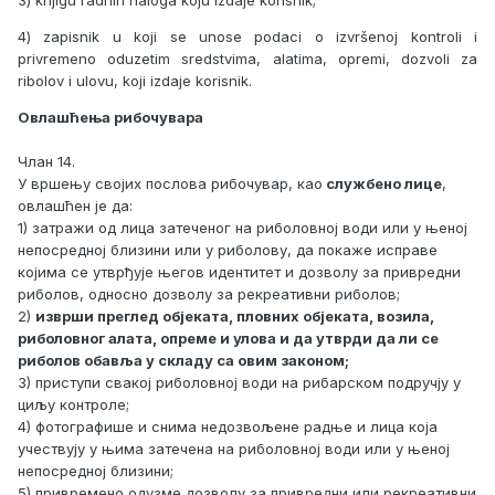
3) knjigu radnih naloga koju izdaje korisnik;
4) zapisnik u koji se unose podaci o izvršenoj kontroli i
privremeno oduzetim sredstvima, alatima, opremi, dozvoli za
ribolov i ulovu, koji izdaje korisnik.
Овлашћења рибочувара
Члан 14.
У вршењу својих послова рибочувар, као
службено лице
,
овлашћен је да:
1) затражи од лица затеченог на риболовној води или у њеној
непосредној близини или у риболову, да покаже исправе
којима се утврђује његов идентитет и дозволу за привредни
риболов, односно дозволу за рекреативни риболов;
2)
изврши преглед објеката, пловних објеката, возила,
риболовног алата, опреме и улова и да утврди да ли се
риболов обавља у складу са овим законом;
3) приступи свакој риболовној води на рибарском подручју у
циљу контроле;
4) фотографише и снима недозвољене радње и лица која
учествују у њима затечена на риболовној води или у њеној
непосредној близини;
5) привремено одузме дозволу за привредни или рекреативни