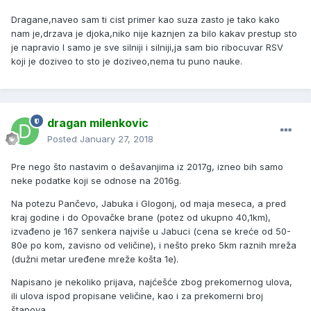
Dragane,naveo sam ti cist primer kao suza zasto je tako kako
nam je,drzava je djoka,niko nije kaznjen za bilo kakav prestup sto
je napravio I samo je sve silniji i silniji,ja sam bio ribocuvar RSV
koji je doziveo to sto je doziveo,nema tu puno nauke.
dragan milenkovic
Posted
January 27, 2018
Pre nego što nastavim o dešavanjima iz 2017g, izneo bih samo
neke podatke koji se odnose na 2016g.
Na potezu Pančevo, Jabuka i Glogonj, od maja meseca, a pred
kraj godine i do Opovačke brane (potez od ukupno 40,1km),
izvađeno je 167 senkera najviše u Jabuci (cena se kreće od 50-
80e po kom, zavisno od veličine), i nešto preko 5km raznih mreža
(dužni metar uređene mreže košta 1e).
Napisano je nekoliko prijava, najćešće zbog prekomernog ulova,
ili ulova ispod propisane veličine, kao i za prekomerni broj
štapova.