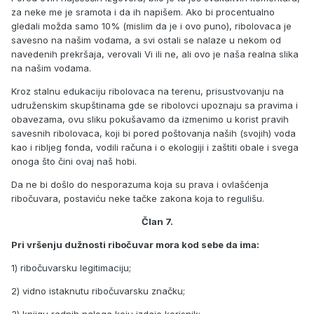
za neke me je sramota i da ih napišem. Ako bi procentualno
gledali možda samo 10% (mislim da je i ovo puno), ribolovaca je
savesno na našim vodama, a svi ostali se nalaze u nekom od
navedenih prekršaja, verovali Vi ili ne, ali ovo je naša realna slika
na našim vodama.
Kroz stalnu edukaciju ribolovaca na terenu, prisustvovanju na
udruženskim skupštinama gde se ribolovci upoznaju sa pravima i
obavezama, ovu sliku pokušavamo da izmenimo u korist pravih
savesnih ribolovaca, koji bi pored poštovanja naših (svojih) voda
kao i ribljeg fonda, vodili računa i o ekologiji i zaštiti obale i svega
onoga što čini ovaj naš hobi.
Da ne bi došlo do nesporazuma koja su prava i ovlašćenja
ribočuvara, postaviću neke tačke zakona koja to regulišu.
Član 7.
Pri vršenju dužnosti ribočuvar mora kod sebe da ima:
1) ribočuvarsku legitimaciju;
2) vidno istaknutu ribočuvarsku značku;