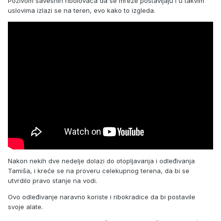
Pozivom savesnih ribolovaca da se mreže postavljaju i u takvim
uslovima izlazi se na teren, evo kako to izgleda.
Nakon nekih dve nedelje dolazi do otopljavanja i odleđivanja
Tamiša, i kreće se na proveru celekupnog terena, da bi se
utvrdilo pravo stanje na vodi.
Ovo odleđivanje naravno koriste i ribokradice da bi postavile
svoje alate.