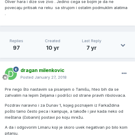
Oliver hara i dize sve zivo . Jedino cega se bojim je da ne
povecaju pritisak na reku sa strujom i ostalim podmuklim alatima
.
Replies
Created
Last Reply
97
10 yr
7 yr
dragan milenkovic
Posted
January 27, 2018
Pre nego što nastavim sa pisanjem o Tamišu, hteo bih da se
zahvalim na lepim željama i podršci od strane pravih ribolovaca.
Pozdrav naravno i za Dunav 1, kojeg poznajem iz Farkaždina
pošto tamo često peca i kampuje, a takođe i javi kada neko od
meštana (čobanin) postavi po koju mrežu.
A da i odgovorim Limaru koji je skoro uvek negativan po bilo kom
pitanju.