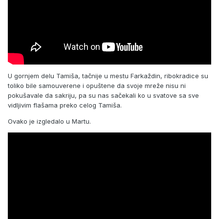
U gornjem delu Tamiša, tačnije u mestu Farkaždin, ribokradice su
toliko bile samouverene i opuštene da svoje mreže nisu ni
pokušavale da sakriju, pa su nas sačekali ko u svatove sa sve
vidljivim flašama preko celog Tamiša.
Ovako je izgledalo u Martu.