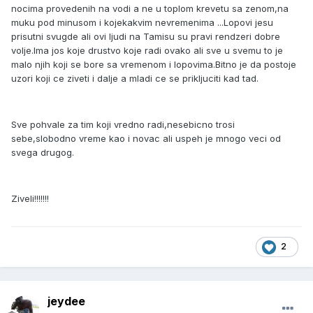
nocima provedenih na vodi a ne u toplom krevetu sa zenom,na
muku pod minusom i kojekakvim nevremenima ...Lopovi jesu
prisutni svugde ali ovi ljudi na Tamisu su pravi rendzeri dobre
volje.Ima jos koje drustvo koje radi ovako ali sve u svemu to je
malo njih koji se bore sa vremenom i lopovima.Bitno je da postoje
uzori koji ce ziveti i dalje a mladi ce se prikljuciti kad tad.
Sve pohvale za tim koji vredno radi,nesebicno trosi
sebe,slobodno vreme kao i novac ali uspeh je mnogo veci od
svega drugog.
Ziveli!!!!!!!
2
jeydee