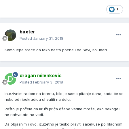
1
baxter
Posted
January 31, 2018
Kamo lepe srece da tako nesto pocne i na Savi, Kolubari....
dragan milenkovic
Posted
February 3, 2018
Intezivnim radom na terenu, bilo je samo pitanje dana, kada će se
neko od ribokradica uhvatiti na delu,
Pošto je počela da kruži priča đžabe vadite mreže, ako nekoga i
ne nahvatate na vodi.
Da objasnim i ovo, izuzetno je teško praviti sačekuše po hladnom