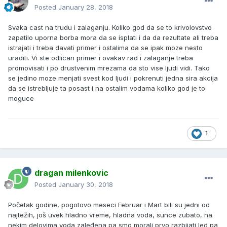
Posted
January 28, 2018
Svaka cast na trudu i zalaganju. Koliko god da se to krivolovstvo
zapatilo uporna borba mora da se isplati i da da rezultate ali treba
istrajati i treba davati primer i ostalima da se ipak moze nesto
uraditi. Vi ste odlican primer i ovakav rad i zalaganje treba
promovisati i po drustvenim mrezama da sto vise ljudi vidi. Tako
se jedino moze menjati svest kod ljudi i pokrenuti jedna sira akcija
da se istrebljuje ta posast i na ostalim vodama koliko god je to
moguce
1
dragan milenkovic
Posted
January 30, 2018
Početak godine, pogotovo meseci Februar i Mart bili su jedni od
najtežih, još uvek hladno vreme, hladna voda, sunce zubato, na
nekim delovima voda zaleđena pa smo morali prvo razbijati led pa