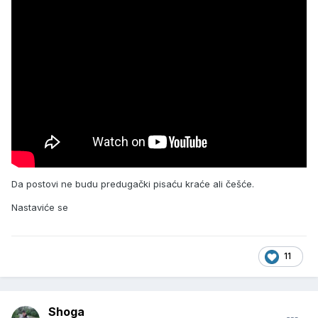
Da postovi ne budu predugački pisaću kraće ali češće.
Nastaviće se
11
Shoga