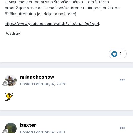
U Maju mesecu da bi smo što više sačuvali Tamiš, teren
produžujemo sve do Tomaševačke brane u ukupnoj dužini od
81,6km (trenutno je i dalje to naš reon).
https://www.youtube.com/watch?v=oAmUL9g5Vp4
.
Pozdrav.
9
milancheshow
Posted
February 4, 2018
baxter
Posted
February 4, 2018