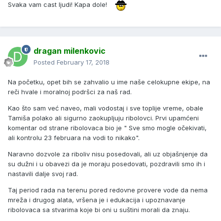
Svaka vam cast ljudi! Kapa dole!
dragan milenkovic
Posted
February 17, 2018
Na početku, opet bih se zahvalio u ime naše celokupne ekipe, na
reči hvale i moralnoj podršci za naš rad.
Kao što sam već naveo, mali vodostaj i sve toplije vreme, obale
Tamiša polako ali sigurno zaokupljuju ribolovci. Prvi upamćeni
komentar od strane ribolovaca bio je " Sve smo mogle očekivati,
ali kontrolu 23 februara na vodi to nikako".
Naravno dozvole za riboliv nisu posedovali, ali uz objašnjenje da
su dužni i u obavezi da je moraju posedovati, pozdravili smo ih i
nastavili dalje svoj rad.
Taj period rada na terenu pored redovne provere vode da nema
mreža i drugog alata, vršena je i edukacija i upoznavanje
ribolovaca sa stvarima koje bi oni u suštini morali da znaju.