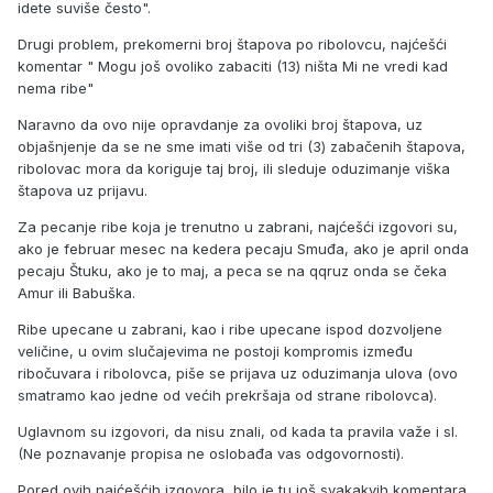
idete suviše često".
Drugi problem, prekomerni broj štapova po ribolovcu, najćešći
komentar " Mogu još ovoliko zabaciti (13) ništa Mi ne vredi kad
nema ribe"
Naravno da ovo nije opravdanje za ovoliki broj štapova, uz
objašnjenje da se ne sme imati više od tri (3) zabačenih štapova,
ribolovac mora da koriguje taj broj, ili sleduje oduzimanje viška
štapova uz prijavu.
Za pecanje ribe koja je trenutno u zabrani, najćešći izgovori su,
ako je februar mesec na kedera pecaju Smuđa, ako je april onda
pecaju Štuku, ako je to maj, a peca se na qqruz onda se čeka
Amur ili Babuška.
Ribe upecane u zabrani, kao i ribe upecane ispod dozvoljene
veličine, u ovim slučajevima ne postoji kompromis između
ribočuvara i ribolovca, piše se prijava uz oduzimanja ulova (ovo
smatramo kao jedne od većih prekršaja od strane ribolovca).
Uglavnom su izgovori, da nisu znali, od kada ta pravila važe i sl.
(Ne poznavanje propisa ne oslobađa vas odgovornosti).
Pored ovih najćešćih izgovora, bilo je tu još svakakvih komentara,