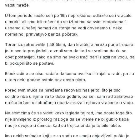
vaditi mreže.
U tom periodu radilo se i po 16h neprekidno, odlazilo se i vraćalo
u mrak., ali smo bili rešeni da se izborimo sa svim nedaćama i
uspemo u našoj nameri da stanje na vodi dovedemo u neko
normalno, prihvatljivo bar za početak.
Teren izuzetno veliki ( 58,5km), dan kratak, a mreža puno trebalo
je to sve to pregledati, a znali smo da kad se vratimo da će se
opet postavljati, tako da smo na svaki treći dan izlazili na vodu, da
bi pokupili što se postavi.
Ribokradice se nisu nadale da ćemo ovoliko istrajati u radu, pa su
u tom delu godine ostale bez dosta alata.
Pored svih muka sa mrežama radovalo nas je to, što je bilo
solidno riba u njima za to doba godine, pa se i sam rad zasnovao
na što bržem oslobađanju riba iz mreža i njihovo vraćanje u vodu.
Na snimcima će se videti kako izgleda taj rad, ima dosta toga što
nije snimljeno iz prostog razloga da se vreme ne bi gubilo kada
nas je dvojica u čamcu, kad su trojica onda je to bilo lakše.
Ima nekih snimaka koji se za sada ne smeju objavljivati pošto je