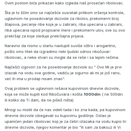
Ovim postom biće prikazan kako izgleda naš prosećan ribolovac.
Šta je to ščim smo se najćešće susretali prilikom vršenja kontrole,
uglavnom ne posedovanje dozvole za ribolov, prekomerni broj
štapova, pecanje ribe koja je u zabrani, riba upecana u zabrani,
riba upecana ispod propisane mere i prekomerni ulov, sve su ovo
prekršaji za koje sleduje prekršajna prijava.
Naravno da nismo u startu nastupili suviše oštro i arogantno,
pošto smo hteli da izgradimo neki ljudski odnos ribočuvar-
ribolovac, a neke stvari su mogle da se reše i sa lepim rečima.
Najćešći izgovori za ne posedovanje dozvole su " Ovo Mi je prvi
izlazak na vodu ove godine, vadiću je sigurno ali mi je još rano,
već ih ima u prodaji nisam znao".
Ovaj problem se uglavnom rešava kupovinom dnevne dozvole,
koja se može kupiti kod Ribočuvara i košta
1000din
( ne 500din
ili koliko da Ti dam, da ne pišeš ništa).
Mnogi su mislili da će nas videti tada i ko zna kada, pa kupovinom
dnevne dozvole izbegavali su kupovinu godišnje. Ostao je
upamćen jedan ribolovac koji je za četiri izlazaka na vodu kupio tri
dnevne dozvole, njegov komentar je bio "ili sam Ja baksuz ili Vi