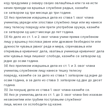
коју предузима у оквиру својих овлашћења или га на исти
начин принуди на вршење службене радње, казниће
се затвором од три месеца до три године.
(2) Ако приликом извршења дела из става 1. овог члана
учинилац увреди или злостави службено лице или му нанесе
лаку телесну повреду или прети употребом оружја, казниће
се затвором од шест месеци до пет година.
(3) Ко дело из ст. 1. и 2. овог члана учини према службеном
лицу у вршењу послова јавне или државне безбедности или
дужности чувања јавног реда и мира, спречавања или
откривања кривичног дела, хватања учиниоца кривичног дела
или чувања лица лишеног слободе, казниће се затвором од
једне до осам година.
(4) Ако приликом извршења дела из ст. 1. и 3. овог члана
учинилац службеном лицу нанесе тешку телесну
повреду, казниће се за дело из става 1. затвором од једне до
осам година, а за дело из става 3. затвором од две до десет
година.
(5) За покушај дела из става 1. овог члана казниће се.
(6) Ако је учинилац дела из ст. 1. до 3. овог члана био изазван
незаконитим или грубим поступањем службеног
лица, може се ослободити од казне.