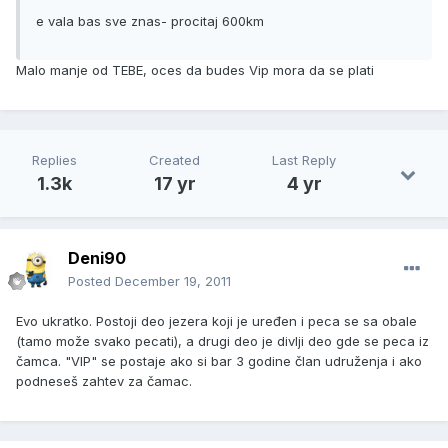
e vala bas sve znas- procitaj 600km
Malo manje od TEBE, oces da budes Vip mora da se plati
Replies
Created
Last Reply
1.3k
17 yr
4 yr
Deni90
Posted
December 19, 2011
Evo ukratko. Postoji deo jezera koji je uređen i peca se sa obale
(tamo može svako pecati), a drugi deo je divlji deo gde se peca iz
čamca. "VIP" se postaje ako si bar 3 godine član udruženja i ako
podneseš zahtev za čamac.