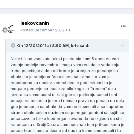
leskovcanin
Posted
December 20, 2011
On 12/20/2011 at 8:50 AM, krle said:
Niste bili na vodi zato tako i pisete,bio sam 5 dana na vodi
zadnje nedelje novembra i mogu vam reci da je voda koju
treba posetiti,prvi deo od brane je uredjen za pecanje sa
obale i to je sredjeno fantasticno sa svime sto vam je
nepohodno za ribolov,sledeci deo je pod trskom i tu je
moguce pecanje sa obale za bilo koga...u "trecem" delu
jezera su samo useci u trsci gde se parkiraju camci i oni
pecaju na tom delu jezera i nemaju pravo da pecaju na delu
gde je pecanje sa obale da vam ne bi smetali a sa suprotne
strane obale celom duzinom su ponegde pontoni sa kojih se
peca....sve je toliko lepo organizovano da ne izgleda da ste
na pecanju u Srbiji.Cuturu sam upoznao tom prilikom kada je
poceo hraniti mesto desno od nas na kome smo pecali i tu