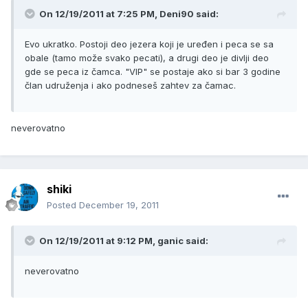
On 12/19/2011 at 7:25 PM, Deni90 said:
Evo ukratko. Postoji deo jezera koji je uređen i peca se sa
obale (tamo može svako pecati), a drugi deo je divlji deo
gde se peca iz čamca. "VIP" se postaje ako si bar 3 godine
član udruženja i ako podneseš zahtev za čamac.
neverovatno
shiki
Posted
December 19, 2011
On 12/19/2011 at 9:12 PM, ganic said:
neverovatno