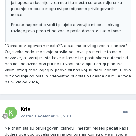
je i upecao ribu nije iz camca i ta mesta su predvidjena za
pecanje sa obale mogu svi pecati,nema privilegovanih
mesta
Pricate napamet o vodi i pljujete a verujte mi bez ikakvog
razloga,prvo pecajet na vodi a posle donesite sud o tome
"Nema privilegovanih mesta?", a sta ima privilegovanih clanova?
Ok, svaka voda ima svoja pravila pa i ova, po meni je to malo
bezveze, ali veruj mi sto kaze milance tim postupkom automatski
nas koji dolazimo prvi put na tu vodu stavljaju u drugi plan. Ne
vidim lazlog zbog kojeg bi podvajali nas koji bi dosli jednom, ili dva
put godisnje od ostalih. Verovatno bi dolazio i cesce da mi je voda
na 50km od kuce,
Krle
Posted
December 20, 2011
Ne znam sta su privilegovani clanovi i mesta? Mozes pecati kada
dodjes gde god pozelis osim na pontonima koji su u vlasnistvu a