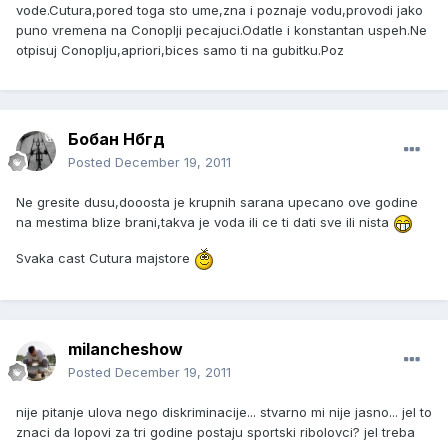
vode.Cutura,pored toga sto ume,zna i poznaje vodu,provodi jako
puno vremena na Conoplji pecajuci.Odatle i konstantan uspeh.Ne
otpisuj Conoplju,apriori,bices samo ti na gubitku.Poz
Бобан Нбгд
Posted
December 19, 2011
Ne gresite dusu,dooosta je krupnih sarana upecano ove godine
na mestima blize brani,takva je voda ili ce ti dati sve ili nista
Svaka cast Cutura majstore
milancheshow
Posted
December 19, 2011
nije pitanje ulova nego diskriminacije... stvarno mi nije jasno... jel to
znaci da lopovi za tri godine postaju sportski ribolovci? jel treba