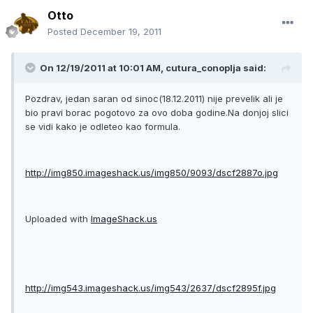
Otto
Posted
December 19, 2011
On 12/19/2011 at 10:01 AM, cutura_conoplja said:
Pozdrav, jedan saran od sinoc(18.12.2011) nije prevelik ali je
bio pravi borac pogotovo za ovo doba godine.Na donjoj slici
se vidi kako je odleteo kao formula.
http://img850.imageshack.us/img850/9093/dscf2887o.jpg
Uploaded with
ImageShack.us
http://img543.imageshack.us/img543/2637/dscf2895f.jpg