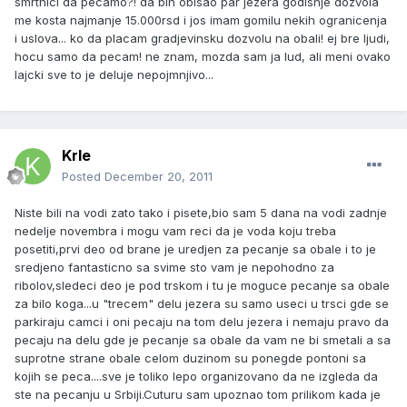
smrtnici da pecamo?! da bih obisao par jezera godisnje dozvola
me kosta najmanje 15.000rsd i jos imam gomilu nekih ogranicenja
i uslova... ko da placam gradjevinsku dozvolu na obali! ej bre ljudi,
hocu samo da pecam! ne znam, mozda sam ja lud, ali meni ovako
lajcki sve to je deluje nepojmnjivo...
Krle
Posted
December 20, 2011
Niste bili na vodi zato tako i pisete,bio sam 5 dana na vodi zadnje
nedelje novembra i mogu vam reci da je voda koju treba
posetiti,prvi deo od brane je uredjen za pecanje sa obale i to je
sredjeno fantasticno sa svime sto vam je nepohodno za
ribolov,sledeci deo je pod trskom i tu je moguce pecanje sa obale
za bilo koga...u "trecem" delu jezera su samo useci u trsci gde se
parkiraju camci i oni pecaju na tom delu jezera i nemaju pravo da
pecaju na delu gde je pecanje sa obale da vam ne bi smetali a sa
suprotne strane obale celom duzinom su ponegde pontoni sa
kojih se peca....sve je toliko lepo organizovano da ne izgleda da
ste na pecanju u Srbiji.Cuturu sam upoznao tom prilikom kada je