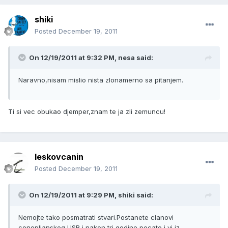
shiki
Posted
December 19, 2011
On 12/19/2011 at 9:32 PM, nesa said:
Naravno,nisam mislio nista zlonamerno sa pitanjem.
Ti si vec obukao djemper,znam te ja zli zemuncu!
leskovcanin
Posted
December 19, 2011
On 12/19/2011 at 9:29 PM, shiki said:
Nemojte tako posmatrati stvari.Postanete clanovi
conopljanskog USR i nakon tri godine pecate i vi iz