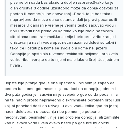
pise ne bih sada bas ulazio u dublje rasprave.Svako ko je
clan drustva 3 godine uzastopno moze da dobije dozvolu za
ponton ili camac(ali ne obavezno) ..E sad, to je bas tako i
napravljeno da moze da se ustanovi dali je pravi pecaros ili
mesaros.U danasnje vreme je veoma tesko sacuvati vodu i
ribu i stvoriti ribe preko 20 kg tako ko nije radio na takvim
situcijama nece razumeti.Ko se nije borio protiv ribokradje i
unistavanja nasih voda opet nece razumeti.Uslovi su takvi i
takvi ce i ostati pa kome se svidjalo a kome ne, jezero
Conoplja je opstajalo u veoma teskim situacijama i proizvelo
velike ribe i verujte da to nije ni malo lako u Srbiji.Jos jednom
hvala .
uopste nije pitanje gde je riba upecana... niti sam ja zapeo da
pecam bas tamo gde nesme... ja cu doci na conoplju jednom ili
dva puta godisnje i sasvim mi je svejedno gde cu da pecam... ali
na taj nacin prosto nepravedno diskriminisete ogroman broj ljudi
koji bi ponekad dosli da uzivaju u ovoj vodi... kolko god da je taj
nacin delotvoran u ocuvanju ribe po meni je potpuno
neopravdan, besmislen... nije sad problem conoplja, ali zamislite
kad bi svaka voda uvela ovako nesto pa gde bre mi obicni