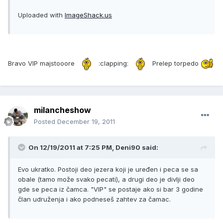
Uploaded with
ImageShack.us
Bravo VIP majstooore
:clapping:
Prelep torpedo
milancheshow
Posted
December 19, 2011
On 12/19/2011 at 7:25 PM, Deni90 said:
Evo ukratko. Postoji deo jezera koji je uređen i peca se sa
obale (tamo može svako pecati), a drugi deo je divlji deo
gde se peca iz čamca. "VIP" se postaje ako si bar 3 godine
član udruženja i ako podneseš zahtev za čamac.