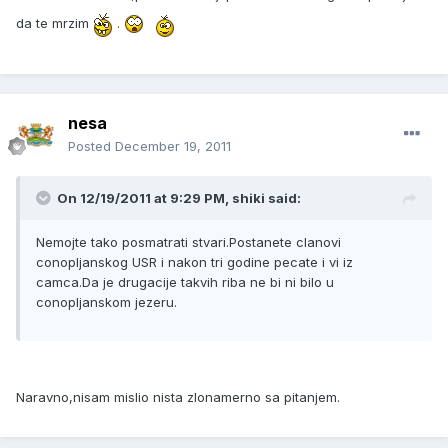
da te mrzim
.
nesa
Posted
December 19, 2011
On 12/19/2011 at 9:29 PM, shiki said:
Nemojte tako posmatrati stvari.Postanete clanovi
conopljanskog USR i nakon tri godine pecate i vi iz
camca.Da je drugacije takvih riba ne bi ni bilo u
conopljanskom jezeru.
Naravno,nisam mislio nista zlonamerno sa pitanjem.