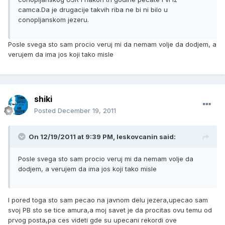
camca.Da je drugacije takvih riba ne bi ni bilo u
conopljanskom jezeru.
Posle svega sto sam procio veruj mi da nemam volje da dodjem, a
verujem da ima jos koji tako misle
shiki
Posted
December 19, 2011
On 12/19/2011 at 9:39 PM, leskovcanin said:
Posle svega sto sam procio veruj mi da nemam volje da
dodjem, a verujem da ima jos koji tako misle
I pored toga sto sam pecao na javnom delu jezera,upecao sam
svoj PB sto se tice amura,a moj savet je da procitas ovu temu od
prvog posta,pa ces videti gde su upecani rekordi ove