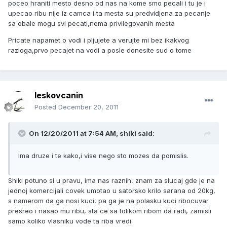
poceo hraniti mesto desno od nas na kome smo pecali i tu je i
upecao ribu nije iz camca i ta mesta su predvidjena za pecanje
sa obale mogu svi pecati,nema privilegovanih mesta
Pricate napamet o vodi i pljujete a verujte mi bez ikakvog
razloga,prvo pecajet na vodi a posle donesite sud o tome
leskovcanin
Posted
December 20, 2011
On 12/20/2011 at 7:54 AM, shiki said:
Ima druze i te kako,i vise nego sto mozes da pomislis.
Shiki potuno si u pravu, ima nas raznih, znam za slucaj gde je na
jednoj komercijali covek umotao u satorsko krilo sarana od 20kg,
s namerom da ga nosi kuci, pa ga je na polasku kuci ribocuvar
presreo i nasao mu ribu, sta ce sa tolikom ribom da radi, zamisli
samo koliko vlasniku vode ta riba vredi.