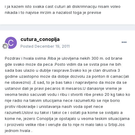
i ja kazem isto svaka cast cuturi ali diskrimnaciju nisam voleo
nikada i to najvise mrzim a nazalost toga je previse
cutura_conoplja
Posted
December 19, 2011
Pozdrav i hvala svima .Riba je ulovljena nekih 300 m. od brane
gde svako moze da peca .Posto vidim da se svsta pise ne bih
sada bas ulazio u dublje rasprave.Svako ko je clan drustva 3
godine uzastopno moze da dobije dozvolu za ponton ili camac(ali
ne obavezno) ..E sad, to je bas tako i napravljeno da moze da se
ustanovi dali je pravi pecaros ili mesaros.U danasnje vreme je
veoma tesko sacuvati vodu i ribu i stvoriti ribe preko 20 kg tako ko
nije radio na takvim situcijama nece razumeti.Ko se nije borio
protiv ribokradje i unistavanja nasih voda opet nece
razumeti.Uslovi su takvi i takvi ce i ostati pa kome se svidjalo a
kome ne, jezero Conoplja je opstajalo u veoma teskim situacijama
i proizvelo velike ribe i verujte da to nije ni malo lako u Srbiji.Jos
jednom hvala .