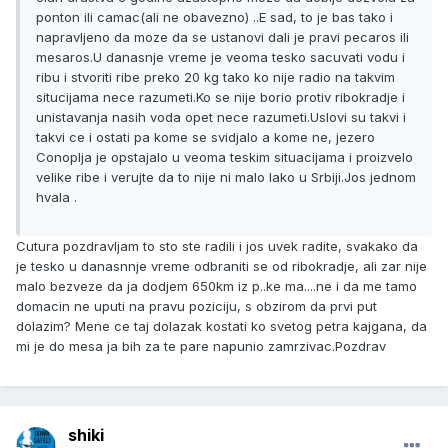
ponton ili camac(ali ne obavezno) ..E sad, to je bas tako i
napravljeno da moze da se ustanovi dali je pravi pecaros ili
mesaros.U danasnje vreme je veoma tesko sacuvati vodu i
ribu i stvoriti ribe preko 20 kg tako ko nije radio na takvim
situcijama nece razumeti.Ko se nije borio protiv ribokradje i
unistavanja nasih voda opet nece razumeti.Uslovi su takvi i
takvi ce i ostati pa kome se svidjalo a kome ne, jezero
Conoplja je opstajalo u veoma teskim situacijama i proizvelo
velike ribe i verujte da to nije ni malo lako u Srbiji.Jos jednom
hvala .
Cutura pozdravljam to sto ste radili i jos uvek radite, svakako da
je tesko u danasnnje vreme odbraniti se od ribokradje, ali zar nije
malo bezveze da ja dodjem 650km iz p..ke ma....ne i da me tamo
domacin ne uputi na pravu poziciju, s obzirom da prvi put
dolazim? Mene ce taj dolazak kostati ko svetog petra kajgana, da
mi je do mesa ja bih za te pare napunio zamrzivac.Pozdrav
shiki