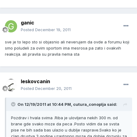
ganic
Posted
December 19, 2011
sve je to lepo sto si objasnio ali neverujem da ovde a forumu koji
smo poludeli za ovim sportom ima mesrosa pa zato i ovakvih
reakcija. ali pravila su pravila nema sta
leskovcanin
Posted
December 20, 2011
On 12/19/2011 at 10:44 PM, cutura_conoplja said:
Pozdrav i hvala svima .Riba je ulovljena nekih 300 m. od
brane gde svako moze da peca .Posto vidim da se svsta
pise ne bih sada bas ulazio u dublje rasprave.Svako ko je
clan drustva 3 godine uzastopno moze da dobije dozvolu za