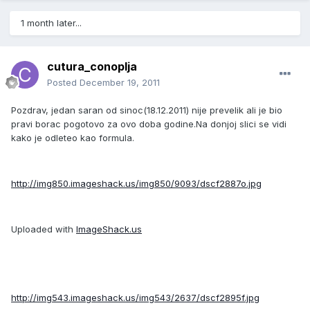
1 month later...
cutura_conoplja
Posted
December 19, 2011
Pozdrav, jedan saran od sinoc(18.12.2011) nije prevelik ali je bio
pravi borac pogotovo za ovo doba godine.Na donjoj slici se vidi
kako je odleteo kao formula.
http://img850.imageshack.us/img850/9093/dscf2887o.jpg
Uploaded with
ImageShack.us
http://img543.imageshack.us/img543/2637/dscf2895f.jpg