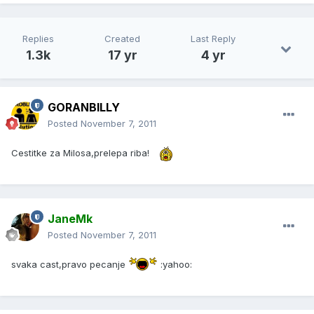
Replies
Created
Last Reply
1.3k
17 yr
4 yr
GORANBILLY
Posted
November 7, 2011
Cestitke za Milosa,prelepa riba!
JaneMk
Posted
November 7, 2011
svaka cast,pravo pecanje
:yahoo: