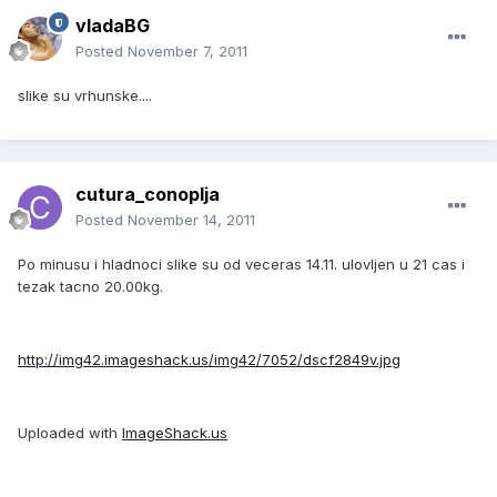
vladaBG
Posted
November 7, 2011
slike su vrhunske....
cutura_conoplja
Posted
November 14, 2011
Po minusu i hladnoci slike su od veceras 14.11. ulovljen u 21 cas i
tezak tacno 20.00kg.
http://img42.imageshack.us/img42/7052/dscf2849v.jpg
Uploaded with
ImageShack.us