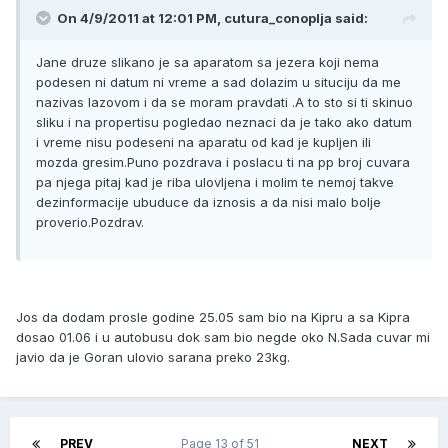
On 4/9/2011 at 12:01 PM, cutura_conoplja said:
Jane druze slikano je sa aparatom sa jezera koji nema
podesen ni datum ni vreme a sad dolazim u situciju da me
nazivas lazovom i da se moram pravdati .A to sto si ti skinuo
sliku i na propertisu pogledao neznaci da je tako ako datum
i vreme nisu podeseni na aparatu od kad je kupljen ili
mozda gresim.Puno pozdrava i poslacu ti na pp broj cuvara
pa njega pitaj kad je riba ulovljena i molim te nemoj takve
dezinformacije ubuduce da iznosis a da nisi malo bolje
proverio.Pozdrav.
Jos da dodam prosle godine 25.05 sam bio na Kipru a sa Kipra
dosao 01.06 i u autobusu dok sam bio negde oko N.Sada cuvar mi
javio da je Goran ulovio sarana preko 23kg.
PREV
Page 13 of 51
NEXT