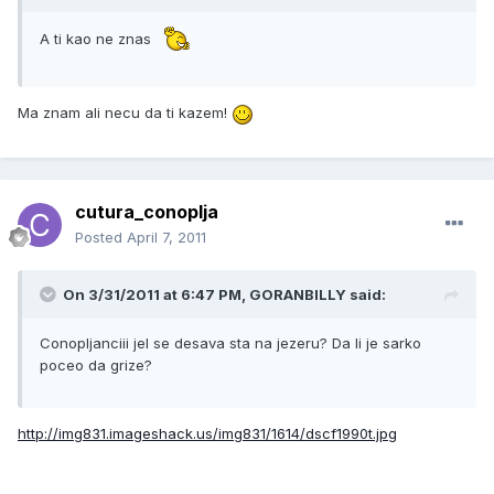
A ti kao ne znas
Ma znam ali necu da ti kazem!
cutura_conoplja
Posted
April 7, 2011
On 3/31/2011 at 6:47 PM, GORANBILLY said:
Conopljanciii jel se desava sta na jezeru? Da li je sarko
poceo da grize?
http://img831.imageshack.us/img831/1614/dscf1990t.jpg