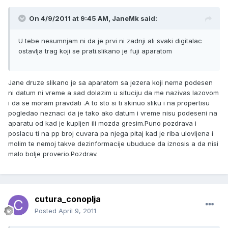
On 4/9/2011 at 9:45 AM, JaneMk said:
U tebe nesumnjam ni da je prvi ni zadnji ali svaki digitalac
ostavlja trag koji se prati.slikano je fuji aparatom
Jane druze slikano je sa aparatom sa jezera koji nema podesen
ni datum ni vreme a sad dolazim u situciju da me nazivas lazovom
i da se moram pravdati .A to sto si ti skinuo sliku i na propertisu
pogledao neznaci da je tako ako datum i vreme nisu podeseni na
aparatu od kad je kupljen ili mozda gresim.Puno pozdrava i
poslacu ti na pp broj cuvara pa njega pitaj kad je riba ulovljena i
molim te nemoj takve dezinformacije ubuduce da iznosis a da nisi
malo bolje proverio.Pozdrav.
cutura_conoplja
Posted
April 9, 2011