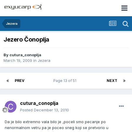
Jezera
Jezero Čonoplja
By
cutura_conoplja
March 19, 2009
in
Jezera
PREV
Page 13 of 51
NEXT
cutura_conoplja
Posted
December 13, 2010
Da je bilo extremno vala bilo je ,poceli smo pecanje po
nenormalnom vetru pa je poceo sneg koji se pretvorio u