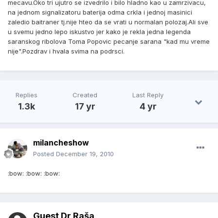
mecavu.Oko tri ujutro se izvedrilo i bilo hladno kao u zamrzivacu,
na jednom signalizatoru baterija odma crkla i jednoj masinici
zaledio baitraner tj.nije hteo da se vrati u normalan polozaj.Ali sve
u svemu jedno lepo iskustvo jer kako je rekla jedna legenda
saranskog ribolova Toma Popovic pecanje sarana "kad mu vreme
nije".Pozdrav i hvala svima na podrsci.
Replies
Created
Last Reply
1.3k
17 yr
4 yr
milancheshow
Posted
December 19, 2010
:bow: :bow: :bow:
Guest Dr Raša