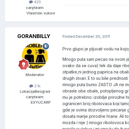
420
carpteam:
Vlasinski vukovi
GORANBILLY
Posted
December 20, 2011
Prvo glupo je pljuvati vodu na kojoj
Mnogo puta sam pecao na ovom jeze
ovako da se cuva) tek da daje rib
otpatke,ni jednog papirica na obali 
Moderator
drugih stvari. E to su bile prednos
mnogo puta bunio ZASTO JA ne mogu
2.1k
obrasle obe obale, potopljenog gra
Lokacija
Beograd
carpteam:
mu je potrebno: izobilje prirodne hra
EXYUCARP
ogranicen broj ribolovaca koji tamo
gde je svima dozvoljeno pecanje g
dosata manje prirodne hrane. Ali to
mozda i nije ( mnogo ribolovoca koji
pravila su takva i mi smo tu da ih