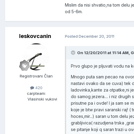
Mislim da nisi shvatio,na tom delu
od 5-6m.
leskovcanin
Posted
December 20, 2011
On 12/20/2011 at 11:14 AM,
Prvo glupo je pljuvati vodu na ko
Registrovani Član
Mnogo puta sam pecao na ovom j
nastavi ovako da se cuva) tek 
420
ladovinka,kante za otpatke,ni je
carpteam:
do samog jezera.... i niz drugih
Vlasinski vukovi
prisutne pa i ovde! I ja sam 
koje je btw pravi saranski raj! 
hoces,mir...) saran u tom delu j
grabljivica( razudjena trska ,gran
se pitanje koji q saran trazi u