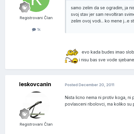
samo zelim da se ogradim, ja ni
svoj stav jer sam revoltiran svi
Registrovani Član
zelim ovoj vodi... ko mene j..
1k
evo kada budes imao slob
i nisu bas sve vode sjeban
leskovcanin
Posted
December 20, 2011
Nista licno nema ni protiv koga, ni
povlasceni ribolovci, ma koliko su 
Registrovani Član