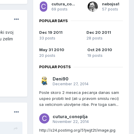
cutura_conoplja
nebojsa1
69 posts
57 posts
POPULAR DAYS
ki svoj
Dec 19 2011
Dec 20 2011
33 posts
28 posts
u zelim
May 31 2010
Oct 26 2010
20 posts
19 posts
POPULAR POSTS
Deni90
December 27, 2014
Posle skoro 2 meseca pecanja danas sam
uspeo probiti led (ali u pravom smislu reci)
sa velicinom ulovljene ribe. Pre toga sam...
cutura_conoplja
November 22, 2014
http://s24.postimg.org/51jwjjt2t/image.jpg