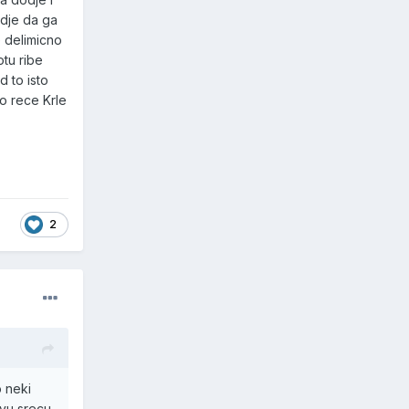
dje da ga
e delimicno
otu ribe
 to isto
o rece Krle
2
o neki
svu srecu