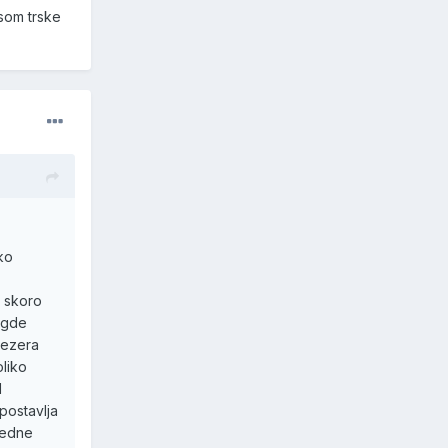
asom trske
ko
t skoro
vugde
jezera
oliko
d
 postavlja
jedne