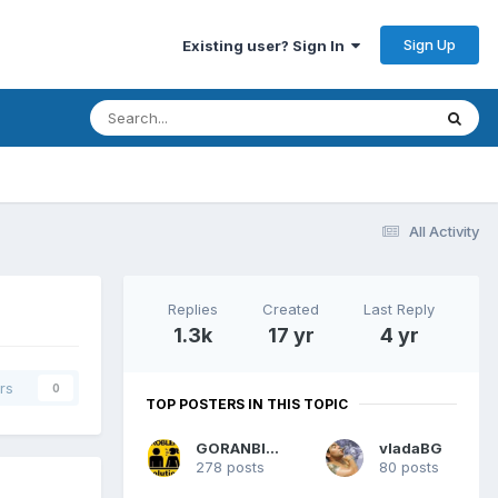
Sign Up
Existing user? Sign In
All Activity
Replies
Created
Last Reply
1.3k
17 yr
4 yr
rs
0
TOP POSTERS IN THIS TOPIC
GORANBILLY
vladaBG
278 posts
80 posts