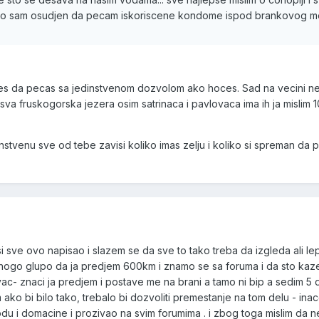
.e sto sam osudjen da pecam iskoriscene kondome ispod brankovog m
es da pecas sa jedinstvenom dozvolom ako hoces. Sad na vecini 
sva fruskogorska jezera osim satrinaca i pavlovaca ima ih ja mislim 
stvenu sve od tebe zavisi koliko imas zelju i koliko si spreman da 
i sve ovo napisao i slazem se da sve to tako treba da izgleda ali le
 mnogo glupo da ja predjem 600km i znamo se sa foruma i da sto ka
ac- znaci ja predjem i postave me na brani a tamo ni bip a sedim 5
m ako bi bilo tako, trebalo bi dozvoliti premestanje na tom delu - ina
odu i domacine i prozivao na svim forumima . i zbog toga mislim da n