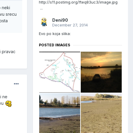
http://s11.postimg.org/fteq83uc3/image.jpg
o neki
...
svu srecu
Deni90
osta
December 27, 2014
Evo po koja slika:
POSTED IMAGES
i pravac
i ne
ovu