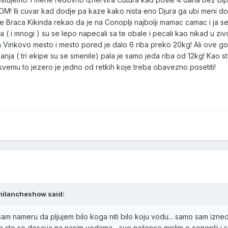
 Ili cuvar kad dodje pa kaze kako nista eno Djura ga ubi meni do
 je Braca Kikinda rekao da je na Conoplji najbolji mamac camac i ja s
ja ( i mnogi ) su se lepo napecali sa te obale i pecali kao nikad u ziv
inkovo mesto i mesto pored je dalo 6 riba preko 20kg! Ali ove god
ja ( tri ekipe su se smenile) pala je samo jeda riba od 12kg! Kao st
e u svemu to jezero je jedno od retkih koje treba obavezno posetiti!
 milancheshow said:
sam nameru da pljujem bilo koga niti bilo koju vodu... samo sam izne
me sto se desava na nasim vodama... sve najlepse mislim o conoplji i 