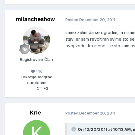
milancheshow
Posted
December 20, 2011
samo zelim da se ogradim, ja nisam 
stav jer sam revoltiran svime sto s
ovoj vodi... ko mene j...e sto sa
Registrovani Član
1.1k
Lokacija
Beograd
carpteam:
CT F3
Krle
Posted
December 20, 2011
On 12/20/2011 at 10:13 AM,