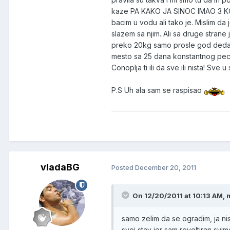
kaze PA KAKO JA SINOC IMAO 3 KOM!
bacim u vodu ali tako je. Mislim da
slazem sa njim. Ali sa druge strane 
preko 20kg samo prosle god deda V
mesto sa 25 dana konstantnog pecan
Conoplja ti ili da sve ili nista! Sv
P.S Uh ala sam se raspisao
vladaBG
Posted
December 20, 2011
On 12/20/2011 at 10:13 AM,
samo zelim da se ogradim, ja ni
svoj stav jer sam revoltiran svi