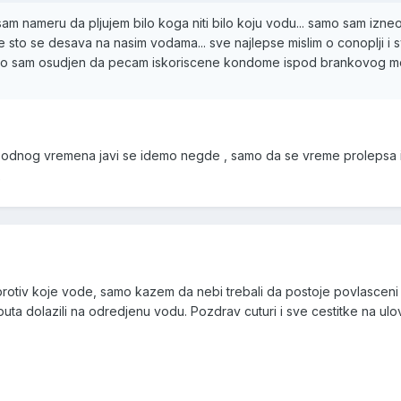
sam nameru da pljujem bilo koga niti bilo koju vodu... samo sam izne
me sto se desava na nasim vodama... sve najlepse mislim o conoplji i 
.e sto sam osudjen da pecam iskoriscene kondome ispod brankovog m
odnog vremena javi se idemo negde , samo da se vreme prolepsa 
e
 protiv koje vode, samo kazem da nebi trebali da postoje povlasceni 
puta dolazili na odredjenu vodu. Pozdrav cuturi i sve cestitke na ul