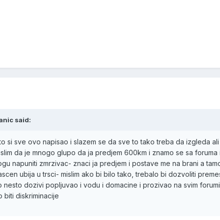
anic said:
o si sve ovo napisao i slazem se da sve to tako treba da izgleda ali
mislim da je mnogo glupo da ja predjem 600km i znamo se sa foruma i
u napuniti zmrzivac- znaci ja predjem i postave me na brani a tamo
en ubija u trsci- mislim ako bi bilo tako, trebalo bi dozvoliti preme
 nesto dozivi popljuvao i vodu i domacine i prozivao na svim forumi
biti diskriminacije