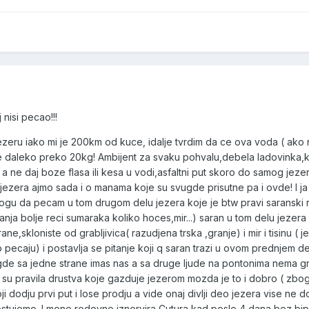
 nisi pecao!!!
ru iako mi je 200km od kuce, idalje tvrdim da ce ova voda ( ako 
e daleko preko 20kg! Ambijent za svaku pohvalu,debela ladovinka,
a ne daj boze flasa ili kesa u vodi,asfaltni put skoro do samog jezera.
ti jezera ajmo sada i o manama koje su svugde prisutne pa i ovde! I j
 da pecam u tom drugom delu jezera koje je btw pravi saranski ra
nja bolje reci sumaraka koliko hoces,mir...) saran u tom delu jezera
ne,skloniste od grabljivica( razudjena trska ,granje) i mir i tisinu ( je
 pecaju) i postavlja se pitanje koji q saran trazi u ovom prednjem d
de sa jedne strane imas nas a sa druge ljude na pontonima nema gra
 su pravila drustva koje gazduje jezerom mozda je to i dobro ( zbog 
 dodju prvi put i lose prodju a vide onaj divlji deo jezera vise ne do
 postujemo. I mene redovno iznervira Cutura kad posle 4 dana bez bip