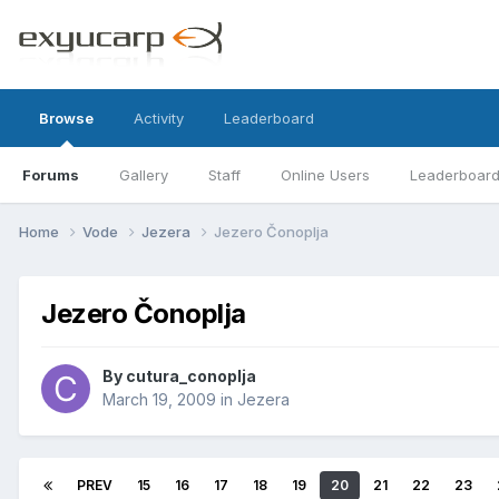
Browse
Activity
Leaderboard
Forums
Gallery
Staff
Online Users
Leaderboar
Home
Vode
Jezera
Jezero Čonoplja
Jezero Čonoplja
By
cutura_conoplja
March 19, 2009
in
Jezera
PREV
15
16
17
18
19
20
21
22
23