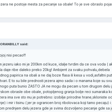
 jezera ne postoje mesta za pecanje sa obale! To je sve obraslo poj
 GORANBILLY said:
joj nisi pecao!!!
ezeru iako mi je 200km od kuce, idalje tvrdim da ce ova voda ( a
da daje ribe daleko preko 20kg! Ambijent za svaku pohvalu,debela
dnog papirica na obali a ne daj boze flasa ili kesa u vodi,asfaltni pu
 stvari. E to su bile prednosti jezera ajmo sada i o manama koje su s
se mnogo puta bunio ZASTO JA ne mogu da pecam u tom drugom delu 
( trskom obrasle obe obale, potopljenog granja bolje reci sumaraka k
ezera ima sve sto mu je potrebno: izobilje prirodne hrane,skloniste o
je) i mir i tisinu ( jer je ogranicen broj ribolovaca koji tamo pecaju) i
 ovom prednjem delu jezera gde je svima dozvoljeno pecanje gde sa 