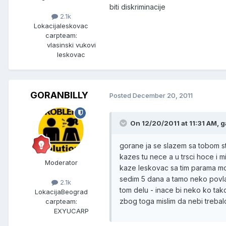
biti diskriminacije
2.1k
Lokacija
leskovac
carpteam:
vlasinski vukovi
leskovac
GORANBILLY
Posted
December 20, 2011
On 12/20/2011 at 11:31 AM, g
gorane ja se slazem sa tobom st
kazes tu nece a u trsci hoce i 
Moderator
kaze leskovac sa tim parama mog
sedim 5 dana a tamo neko povlasc
2.1k
tom delu - inace bi neko ko tako
Lokacija
Beograd
zbog toga mislim da nebi trebalo 
carpteam:
EXYUCARP