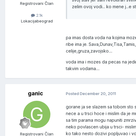
Registrovani Član
zelim ovoj vodi... ko mene j..
2.1k
Lokacija
beograd
pa imas dosta voda na kojima moz
ribe ima je. Sava,Dunav,Tisa,Tamis,
celije,gruza,zavojsko....
voda ima i mozes da pecas na jedin
takvim vodama....
ganic
Posted
December 20, 2011
gorane ja se slazem sa tobom sto s
nece a u trsci hoce i mislim da je
sa tim parama mogu napuniti zmrziv
neko povlascen ubija u trsci- misli
ko tako nesto dozivi popljuvao i v
Registrovani Član