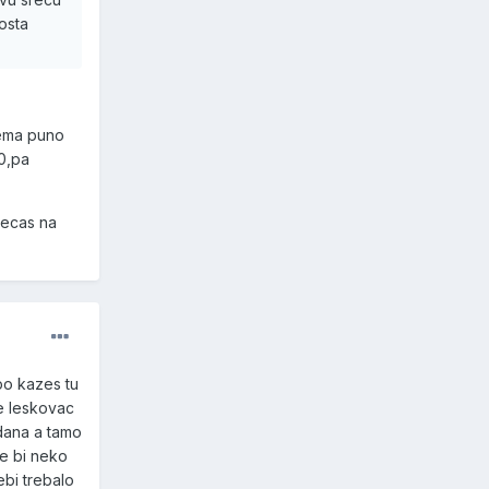
osta
nema puno
10,pa
pecas na
po kazes tu
ze leskovac
 dana a tamo
ce bi neko
ebi trebalo