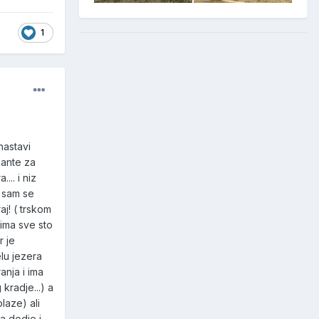
1
nastavi
kante za
... i niz
a sam se
j! ( trskom
 ima sve sto
r je
elu jezera
nja i ima
kradje...) a
laze) ali
a dodje i