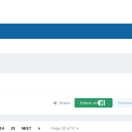
d
Share
Follow on
Followe
24
25
NEXT
Page 20 of 51