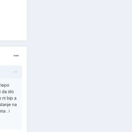
 lepo
 da sto
 ni bip a
stanje na
ma . i