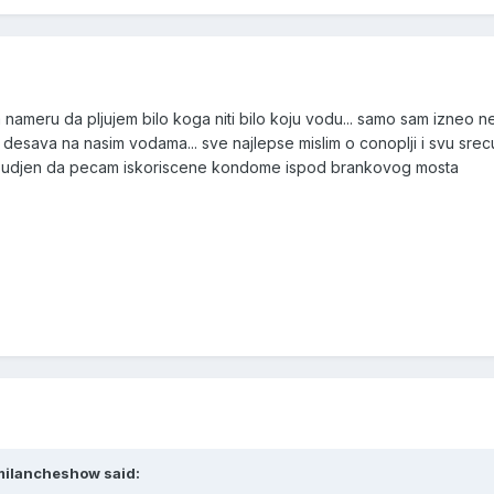
nameru da pljujem bilo koga niti bilo koju vodu... samo sam izneo ne
e desava na nasim vodama... sve najlepse mislim o conoplji i svu srec
m osudjen da pecam iskoriscene kondome ispod brankovog mosta
 milancheshow said: