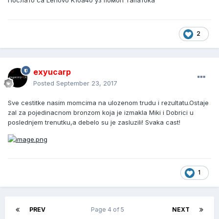
Послато са Lenovo K10a40 уз помоћ Тапатока
2
exyucarp
Posted
September 23, 2017
Sve cestitke nasim momcima na ulozenom trudu i rezultatu.Ostaje
zal za pojedinacnom bronzom koja je izmakla Miki i Dobrici u
poslednjem trenutku,a debelo su je zasluzili! Svaka cast!
1
PREV
Page 4 of 5
NEXT