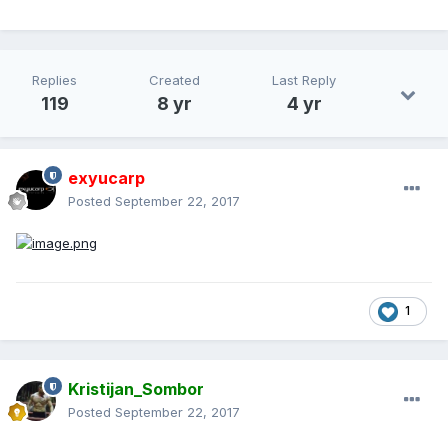
Replies
Created
Last Reply
119
8 yr
4 yr
exyucarp
Posted
September 22, 2017
1
Kristijan_Sombor
Posted
September 22, 2017