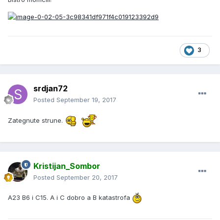
3
srdjan72
Posted
September 19, 2017
Zategnute strune.
Kristijan_Sombor
Posted
September 20, 2017
A23 B6 i C15. A i C dobro a B katastrofa