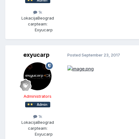
1k
Lokacija
Beograd
carpteam:
Exyucarp
exyucarp
Posted
September 23, 2017
Administrators
1k
Lokacija
Beograd
carpteam:
Exyucarp