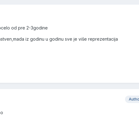
pocelo od pre 2-3godine
instven,mada iz godinu u godinu sve je više reprezentacija
Auth
no