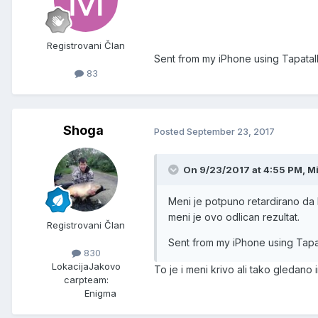
Registrovani Član
Sent from my iPhone using Tapatal
83
Shoga
Posted
September 23, 2017
On 9/23/2017 at 4:55 PM, Mi
Meni je potpuno retardirano da k
meni je ovo odlican rezultat.
Registrovani Član
Sent from my iPhone using Tapa
830
Lokacija
Jakovo
To je i meni krivo ali tako gledan
carpteam:
Enigma