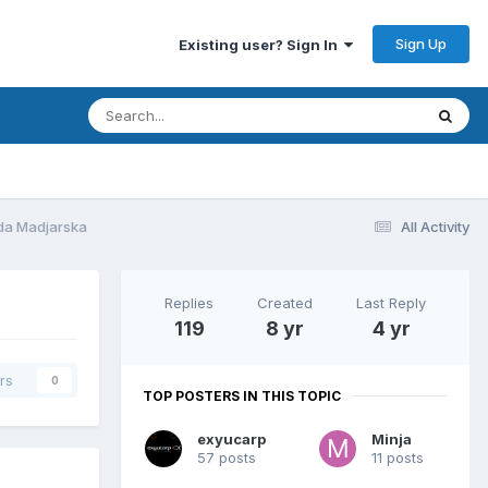
Sign Up
Existing user? Sign In
eda Madjarska
All Activity
Replies
Created
Last Reply
119
8 yr
4 yr
rs
0
TOP POSTERS IN THIS TOPIC
exyucarp
Minja
57 posts
11 posts