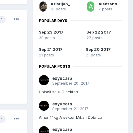
Kristijan_Sombor
Aleksandar Aca
10 posts
7 posts
or
POPULAR DAYS
Sep 23 2017
Sep 22 2017
30 posts
27 posts
Sep 21 2017
Sep 20 2017
21 posts
21 posts
POPULAR POSTS
exyucarp
September 20, 2017
Upisali se u C sektoru!
exyucarp
September 21, 2017
Amur 14kg A sektor Mika i Dobrica
or
exyucarp