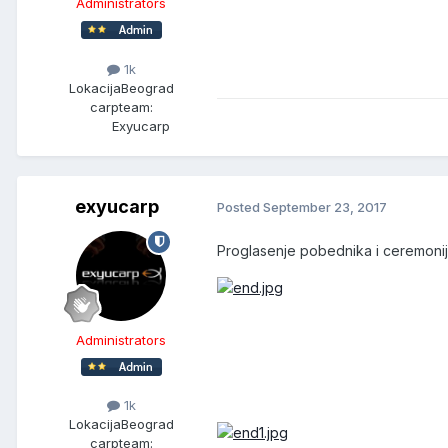
Administrators
1k
Lokacija
Beograd
carpteam:
Exyucarp
exyucarp
Posted
September 23, 2017
Proglasenje pobednika i ceremonij
Administrators
1k
Lokacija
Beograd
carpteam: