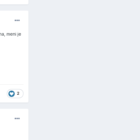
ma, meni je
2