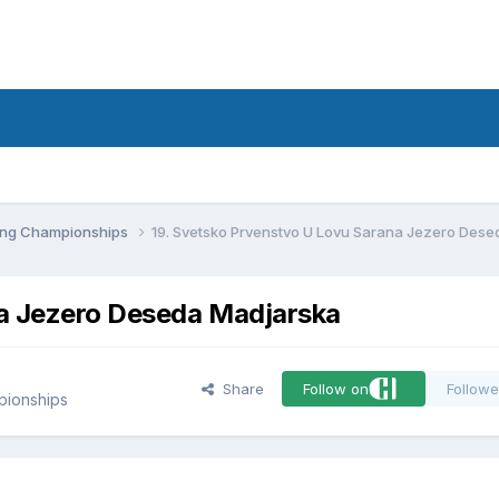
d
ling Championships
19. Svetsko Prvenstvo U Lovu Sarana Jezero Des
na Jezero Deseda Madjarska
Share
Follow on
Followe
pionships