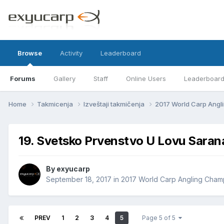
Browse
Activity
Leaderboard
Forums
Gallery
Staff
Online Users
Leaderboar
Home
Takmicenja
Izveštaji takmičenja
2017 World Carp Ang
19. Svetsko Prvenstvo U Lovu Sara
By
exyucarp
September 18, 2017
in
2017 World Carp Angling Cham
PREV
1
2
3
4
5
Page 5 of 5