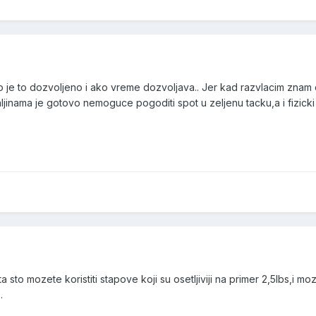
 je to dozvoljeno i ako vreme dozvoljava.. Jer kad razvlacim znam 
inama je gotovo nemoguce pogoditi spot u zeljenu tacku,a i fizicki j
a sto mozete koristiti stapove koji su osetljiviji na primer 2,5lbs,i 
.