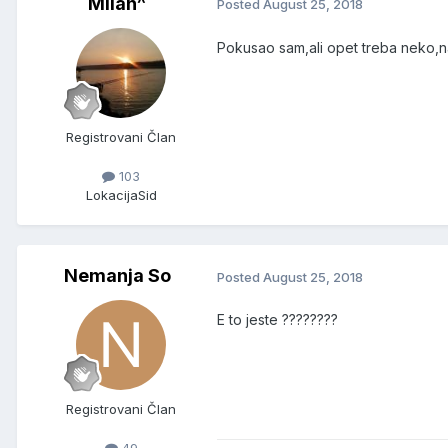
Milan^
Posted
August 25, 2018
Pokusao sam,ali opet treba neko,naj
Registrovani Član
103
Lokacija
Sid
Nemanja So
Posted
August 25, 2018
E to jeste ????????
Registrovani Član