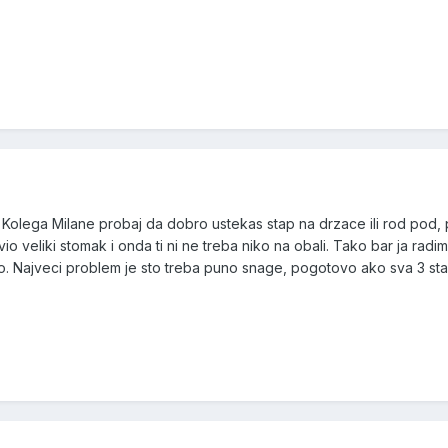
 Kolega Milane probaj da dobro ustekas stap na drzace ili rod pod, po
vio veliki stomak i onda ti ni ne treba niko na obali. Tako bar ja r
e to. Najveci problem je sto treba puno snage, pogotovo ako sva 3 sta