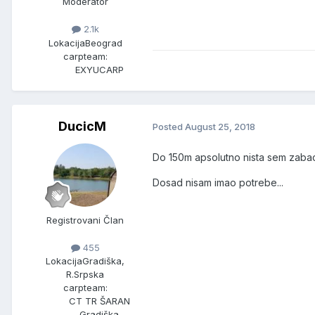
Moderator
2.1k
Lokacija
Beograd
carpteam:
EXYUCARP
DucicM
Posted
August 25, 2018
Do 150m apsolutno nista sem zabac
Dosad nisam imao potrebe...
Registrovani Član
455
Lokacija
Gradiška,
R.Srpska
carpteam:
CT TR ŠARAN
Gradiška