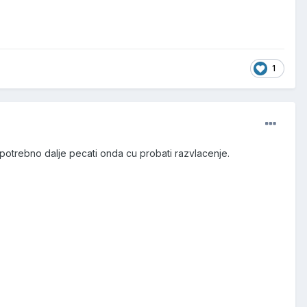
1
otrebno dalje pecati onda cu probati razvlacenje.