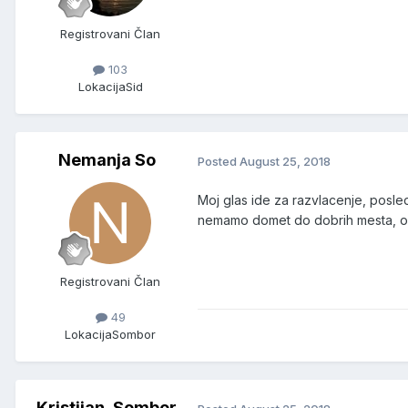
Registrovani Član
103
Lokacija
Sid
Nemanja So
Posted
August 25, 2018
Moj glas ide za razvlacenje, posle
nemamo domet do dobrih mesta, o
Registrovani Član
49
Lokacija
Sombor
Kristijan_Sombor