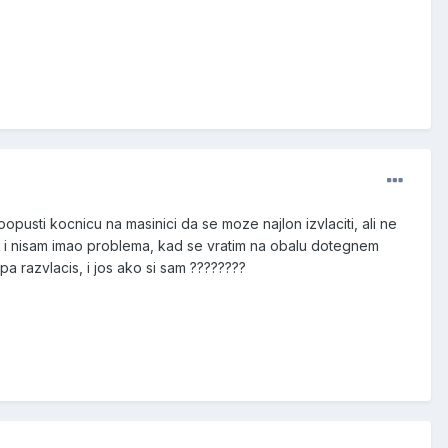
pusti kocnicu na masinici da se moze najlon izvlaciti, ali ne
adim i nisam imao problema, kad se vratim na obalu dotegnem
pa razvlacis, i jos ako si sam ????????