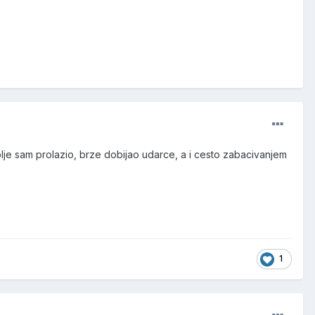
lje sam prolazio, brze dobijao udarce, a i cesto zabacivanjem
1