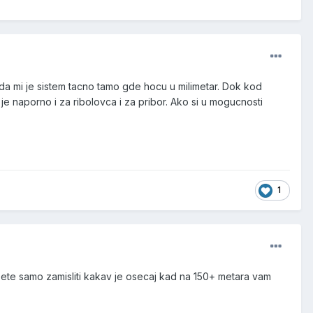
da mi je sistem tacno tamo gde hocu u milimetar. Dok kod
e naporno i za ribolovca i za pribor. Ako si u mogucnosti
1
mozete samo zamisliti kakav je osecaj kad na 150+ metara vam