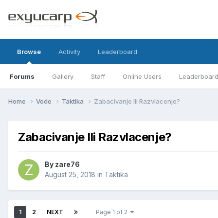
Browse
Activity
Leaderboard
Forums
Gallery
Staff
Online Users
Leaderboar
Home
Vode
Taktika
Zabacivanje Ili Razvlacenje?
Zabacivanje Ili Razvlacenje?
By
zare76
August 25, 2018
in
Taktika
1
2
NEXT
Page 1 of 2