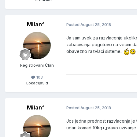
Milan^
Posted
August 25, 2018
Ja sam uvek za razvlacenje ukoliko
zabacivanja pogotovo na vecim dalj
obavezno razvlaci sisteme..
Registrovani Član
103
Lokacija
Sid
Milan^
Posted
August 25, 2018
Jos jedna prednost razvlacenja je t
udari komad 10kg+,pravo uzivanje 