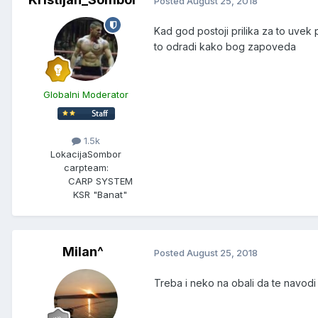
Posted
August 25, 2018
Kad god postoji prilika za to uvek pr
to odradi kako bog zapoveda
Globalni Moderator
1.5k
Lokacija
Sombor
carpteam:
CARP SYSTEM
KSR "Banat"
Milan^
Posted
August 25, 2018
Treba i neko na obali da te navodi 