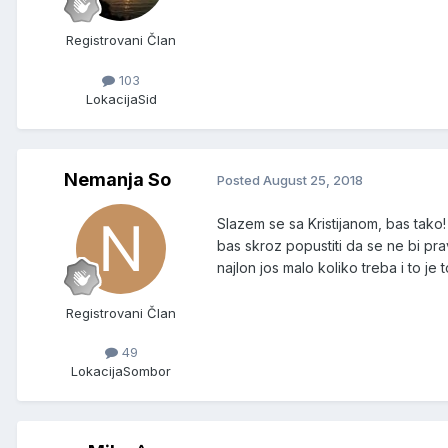
Registrovani Član
103
Lokacija
Sid
Nemanja So
Posted
August 25, 2018
Slazem se sa Kristijanom, bas tako!
bas skroz popustiti da se ne bi pra
najlon jos malo koliko treba i to j
Registrovani Član
49
Lokacija
Sombor