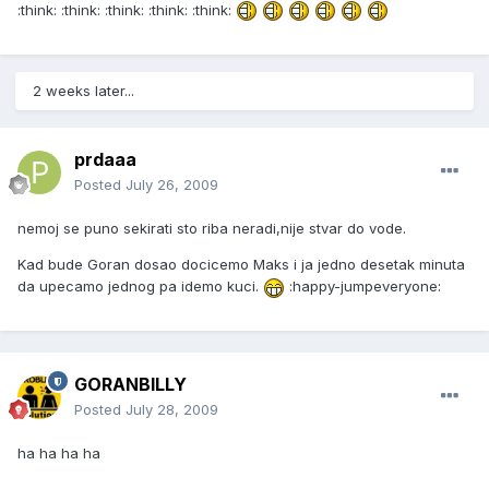
:think: :think: :think: :think: :think:
2 weeks later...
prdaaa
Posted
July 26, 2009
nemoj se puno sekirati sto riba neradi,nije stvar do vode.
Kad bude Goran dosao docicemo Maks i ja jedno desetak minuta
da upecamo jednog pa idemo kuci.
:happy-jumpeveryone:
GORANBILLY
Posted
July 28, 2009
ha ha ha ha