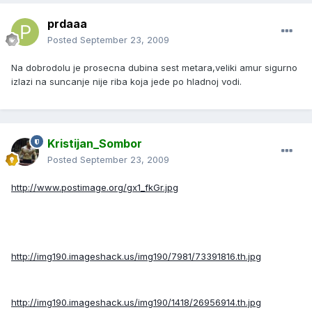
prdaaa
Posted
September 23, 2009
Na dobrodolu je prosecna dubina sest metara,veliki amur sigurno
izlazi na suncanje nije riba koja jede po hladnoj vodi.
Kristijan_Sombor
Posted
September 23, 2009
http://www.postimage.org/gx1_fkGr.jpg
http://img190.imageshack.us/img190/7981/73391816.th.jpg
http://img190.imageshack.us/img190/1418/26956914.th.jpg