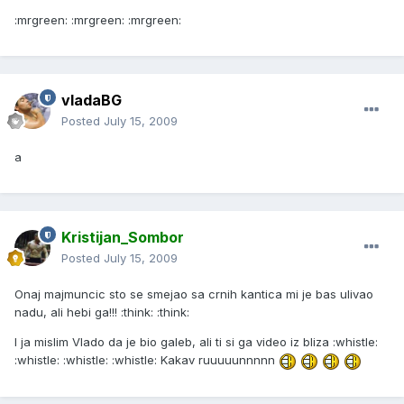
:mrgreen: :mrgreen: :mrgreen:
vladaBG
Posted
July 15, 2009
a
Kristijan_Sombor
Posted
July 15, 2009
Onaj majmuncic sto se smejao sa crnih kantica mi je bas ulivao
nadu, ali hebi ga!!! :think: :think:
I ja mislim Vlado da je bio galeb, ali ti si ga video iz bliza :whistle:
:whistle: :whistle: :whistle: Kakav ruuuuunnnnn