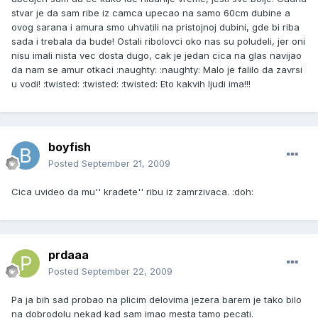
stvar je da sam ribe iz camca upecao na samo 60cm dubine a
ovog sarana i amura smo uhvatili na pristojnoj dubini, gde bi riba
sada i trebala da bude! Ostali ribolovci oko nas su poludeli, jer oni
nisu imali nista vec dosta dugo, cak je jedan cica na glas navijao
da nam se amur otkaci :naughty: :naughty: Malo je falilo da zavrsi
u vodi! :twisted: :twisted: :twisted: Eto kakvih ljudi ima!!!
boyfish
Posted
September 21, 2009
Cica uvideo da mu'' kradete'' ribu iz zamrzivaca. :doh:
prdaaa
Posted
September 22, 2009
Pa ja bih sad probao na plicim delovima jezera barem je tako bilo
na dobrodolu nekad kad sam imao mesta tamo pecati.