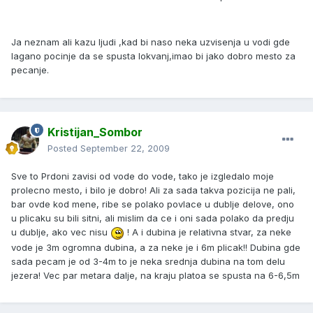
Ja neznam ali kazu ljudi ,kad bi naso neka uzvisenja u vodi gde
lagano pocinje da se spusta lokvanj,imao bi jako dobro mesto za
pecanje.
Kristijan_Sombor
Posted
September 22, 2009
Sve to Prdoni zavisi od vode do vode, tako je izgledalo moje
prolecno mesto, i bilo je dobro! Ali za sada takva pozicija ne pali,
bar ovde kod mene, ribe se polako povlace u dublje delove, ono
u plicaku su bili sitni, ali mislim da ce i oni sada polako da predju
u dublje, ako vec nisu
! A i dubina je relativna stvar, za neke
vode je 3m ogromna dubina, a za neke je i 6m plicak!! Dubina gde
sada pecam je od 3-4m to je neka srednja dubina na tom delu
jezera! Vec par metara dalje, na kraju platoa se spusta na 6-6,5m