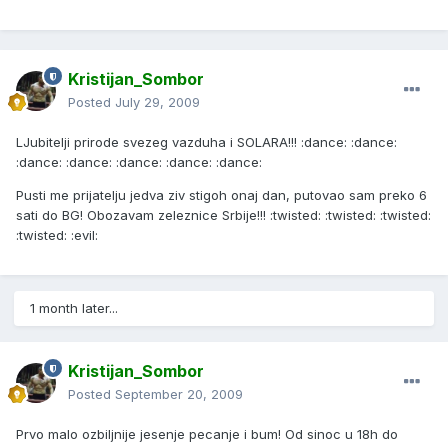
Kristijan_Sombor
Posted
July 29, 2009
LJubitelji prirode svezeg vazduha i SOLARA!!! :dance: :dance:
:dance: :dance: :dance: :dance: :dance:
Pusti me prijatelju jedva ziv stigoh onaj dan, putovao sam preko 6
sati do BG! Obozavam zeleznice Srbije!!! :twisted: :twisted: :twisted:
:twisted: :evil:
1 month later...
Kristijan_Sombor
Posted
September 20, 2009
Prvo malo ozbiljnije jesenje pecanje i bum! Od sinoc u 18h do