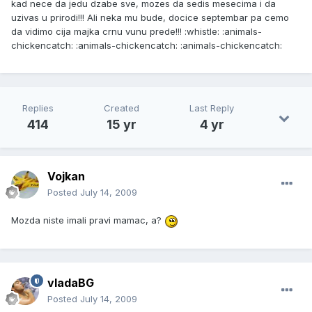
kad nece da jedu dzabe sve, mozes da sedis mesecima i da
uzivas u prirodi!!! Ali neka mu bude, docice septembar pa cemo
da vidimo cija majka crnu vunu prede!!! :whistle: :animals-
chickencatch: :animals-chickencatch: :animals-chickencatch:
Replies
Created
Last Reply
414
15 yr
4 yr
Vojkan
Posted
July 14, 2009
Mozda niste imali pravi mamac, a?
vladaBG
Posted
July 14, 2009