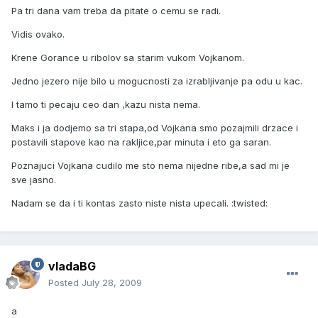
Pa tri dana vam treba da pitate o cemu se radi.
Vidis ovako.
Krene Gorance u ribolov sa starim vukom Vojkanom.
Jedno jezero nije bilo u mogucnosti za izrabljivanje pa odu u kac.
I tamo ti pecaju ceo dan ,kazu nista nema.
Maks i ja dodjemo sa tri stapa,od Vojkana smo pozajmili drzace i
postavili stapove kao na rakljice,par minuta i eto ga saran.
Poznajuci Vojkana cudilo me sto nema nijedne ribe,a sad mi je
sve jasno.
Nadam se da i ti kontas zasto niste nista upecali. :twisted:
vladaBG
Posted
July 28, 2009
a