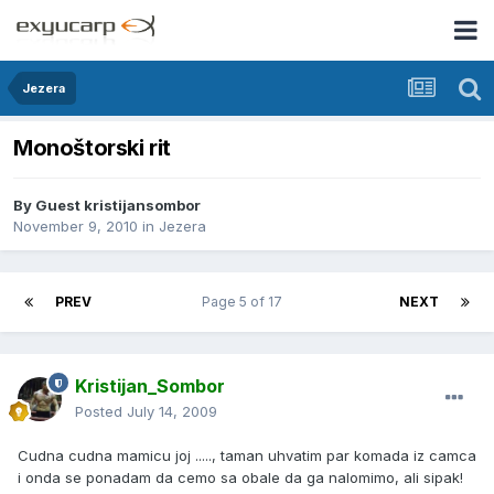
Jezera
Monoštorski rit
By Guest kristijansombor
November 9, 2010
in
Jezera
PREV
Page 5 of 17
NEXT
Kristijan_Sombor
Posted
July 14, 2009
Cudna cudna mamicu joj ....., taman uhvatim par komada iz camca
i onda se ponadam da cemo sa obale da ga nalomimo, ali sipak!