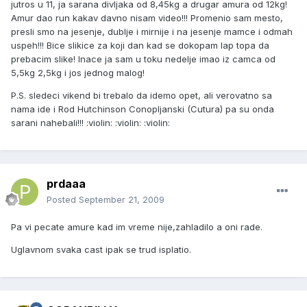
jutros u 11, ja sarana divljaka od 8,45kg a drugar amura od 12kg!
Amur dao run kakav davno nisam video!!! Promenio sam mesto,
presli smo na jesenje, dublje i mirnije i na jesenje mamce i odmah
uspeh!!! Bice slikice za koji dan kad se dokopam lap topa da
prebacim slike! Inace ja sam u toku nedelje imao iz camca od
5,5kg 2,5kg i jos jednog malog!
P.S. sledeci vikend bi trebalo da idemo opet, ali verovatno sa
nama ide i Rod Hutchinson Conopljanski (Cutura) pa su onda
sarani nahebali!!! :violin: :violin: :violin:
prdaaa
Posted
September 21, 2009
Pa vi pecate amure kad im vreme nije,zahladilo a oni rade.
Uglavnom svaka cast ipak se trud isplatio.