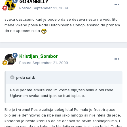
GORANBILLY
Posted
September 21, 2009
svaka cast,samo kad je pocelo da se desava nesto na vodi. Eto
mene vikend posle Roda Hutchinsona Conopljanskog da probam
da ne upecam nista
Kristijan_Sombor
Posted
September 21, 2009
prda said:
Pa vi pecate amure kad im vreme nije,zahladilo a oni rade.
Uglavnom svaka cast ipak se trud isplatio.
Bilo je i vreme! Posle zatisja celog leta! Po malo je frustrirajuce
bilo jer je definitivno da ribe ima jako mnogo ali nije htela da jede,
konacno je nesto krenulo da se desava sa prvim zahladjenjima, i
ubedjen sam da ce kako ide hladnije vreme, jesti sve bolje! Cudna