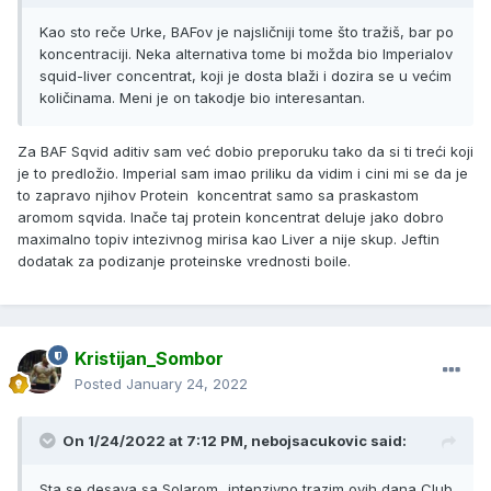
Kao sto reče Urke, BAFov je najsličniji tome što tražiš, bar po
koncentraciji. Neka alternativa tome bi možda bio Imperialov
squid-liver concentrat, koji je dosta blaži i dozira se u većim
količinama. Meni je on takodje bio interesantan.
Za BAF Sqvid aditiv sam već dobio preporuku tako da si ti treći koji
je to predložio. Imperial sam imao priliku da vidim i cini mi se da je
to zapravo njihov Protein koncentrat samo sa praskastom
aromom sqvida. Inače taj protein koncentrat deluje jako dobro
maximalno topiv intezivnog mirisa kao Liver a nije skup. Jeftin
dodatak za podizanje proteinske vrednosti boile.
Kristijan_Sombor
Posted
January 24, 2022
On 1/24/2022 at 7:12 PM, nebojsacukovic said:
Sta se desava sa Solarom...intenzivno trazim ovih dana Club