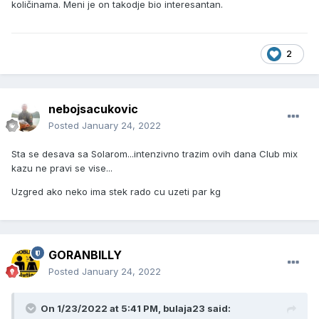
količinama. Meni je on takodje bio interesantan.
2
nebojsacukovic
Posted
January 24, 2022
Sta se desava sa Solarom...intenzivno trazim ovih dana Club mix
kazu ne pravi se vise...
Uzgred ako neko ima stek rado cu uzeti par kg
GORANBILLY
Posted
January 24, 2022
On 1/23/2022 at 5:41 PM, bulaja23 said: