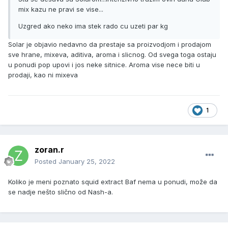
mix kazu ne pravi se vise...
Uzgred ako neko ima stek rado cu uzeti par kg
Solar je objavio nedavno da prestaje sa proizvodjom i prodajom
sve hrane, mixeva, aditiva, aroma i slicnog. Od svega toga ostaju
u ponudi pop upovi i jos neke sitnice. Aroma vise nece biti u
prodaji, kao ni mixeva
1
zoran.r
Posted
January 25, 2022
Koliko je meni poznato squid extract Baf nema u ponudi, može da
se nadje nešto slično od Nash-a.