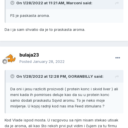
On 1/28/2022 at 11:21 AM, Marconi said:
FS je paskasta aroma.
Da i ja sam shvatio da je to praskasta aroma.
bulaja23
Posted
January 28, 2022
On 1/28/2022 at 12:28 PM, GORANBILLY said:
Da oni i jesu razliciti proizvodi ( protein konc i skvid liver ) ali
meni kada ih pomirises deluje kao da su u protein konc
samo dodali praskastu Sqvid aromu. To je neko moje
misljenje. U kojoj radnji kod nas ima Feed stimulans ?
Kod Vlade ispod mosta. U razgovou sa njim nisam stekao utisak
da je aroma, ali kao što rekoh prvi put vidim i čujem za tu firmu