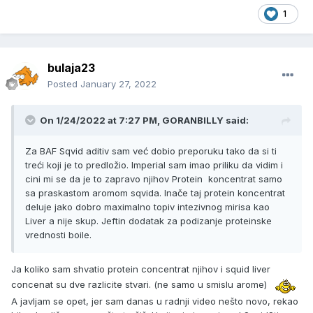
1
bulaja23
Posted
January 27, 2022
On 1/24/2022 at 7:27 PM, GORANBILLY said:
Za BAF Sqvid aditiv sam već dobio preporuku tako da si ti
treći koji je to predložio. Imperial sam imao priliku da vidim i
cini mi se da je to zapravo njihov Protein koncentrat samo
sa praskastom aromom sqvida. Inače taj protein koncentrat
deluje jako dobro maximalno topiv intezivnog mirisa kao
Liver a nije skup. Jeftin dodatak za podizanje proteinske
vrednosti boile.
Ja koliko sam shvatio protein concentrat njihov i squid liver
concenat su dve razlicite stvari. (ne samo u smislu arome)
A javljam se opet, jer sam danas u radnji video nešto novo, rekao