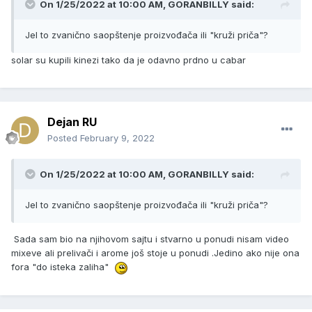
On 1/25/2022 at 10:00 AM, GORANBILLY said:
Jel to zvanično saopštenje proizvođača ili "kruži priča"?
solar su kupili kinezi tako da je odavno prdno u cabar
Dejan RU
Posted
February 9, 2022
On 1/25/2022 at 10:00 AM, GORANBILLY said:
Jel to zvanično saopštenje proizvođača ili "kruži priča"?
Sada sam bio na njihovom sajtu i stvarno u ponudi nisam video
mixeve ali prelivači i arome još stoje u ponudi .Jedino ako nije ona
fora "do isteka zaliha"