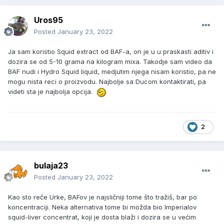
Uros95
Posted
January 23, 2022
Ja sam koristio Squid extract od BAF-a, on je u u praskasti aditiv i
dozira se od 5-10 grama na kilogram mixa. Takodje sam video da
BAF nudi i Hydro Squid liquid, medjutim njega nisam koristio, pa ne
mogu nista reci o proizvodu. Najbolje sa Ducom kontaktirati, pa
videti sta je najbolja opcija.
2
bulaja23
Posted
January 23, 2022
Kao sto reče Urke, BAFov je najsličniji tome što tražiš, bar po
koncentraciji. Neka alternativa tome bi možda bio Imperialov
squid-liver concentrat, koji je dosta blaži i dozira se u većim