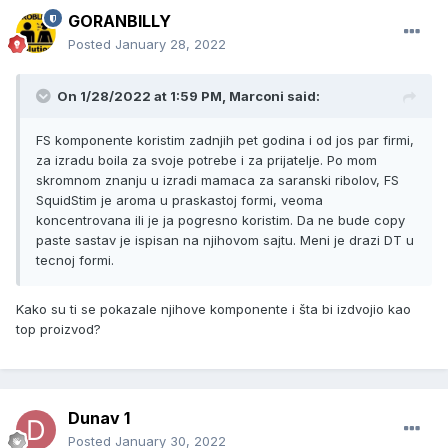
GORANBILLY
Posted
January 28, 2022
On 1/28/2022 at 1:59 PM, Marconi said:
FS komponente koristim zadnjih pet godina i od jos par firmi,
za izradu boila za svoje potrebe i za prijatelje. Po mom
skromnom znanju u izradi mamaca za saranski ribolov, FS
SquidStim je aroma u praskastoj formi, veoma
koncentrovana ili je ja pogresno koristim. Da ne bude copy
paste sastav je ispisan na njihovom sajtu. Meni je drazi DT u
tecnoj formi.
Kako su ti se pokazale njihove komponente i šta bi izdvojio kao
top proizvod?
Dunav 1
Posted
January 30, 2022