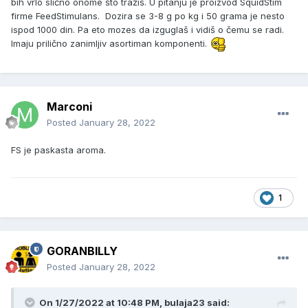
bih vrlo slično onome što tražiš. U pitanju je proizvod SquidStim
firme FeedStimulans. Dozira se 3-8 g po kg i 50 grama je nesto
ispod 1000 din. Pa eto mozes da izguglaš i vidiš o čemu se radi.
Imaju prilično zanimljiv asortiman komponenti.
Marconi
Posted
January 28, 2022
FS je paskasta aroma.
1
GORANBILLY
Posted
January 28, 2022
On 1/27/2022 at 10:48 PM, bulaja23 said: