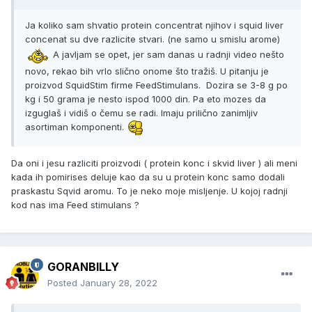
Ja koliko sam shvatio protein concentrat njihov i squid liver
concenat su dve razlicite stvari. (ne samo u smislu arome)
A javljam se opet, jer sam danas u radnji video nešto
novo, rekao bih vrlo slično onome što tražiš. U pitanju je
proizvod SquidStim firme FeedStimulans. Dozira se 3-8 g po
kg i 50 grama je nesto ispod 1000 din. Pa eto mozes da
izguglaš i vidiš o čemu se radi. Imaju prilično zanimljiv
asortiman komponenti.
Da oni i jesu razliciti proizvodi ( protein konc i skvid liver ) ali meni
kada ih pomirises deluje kao da su u protein konc samo dodali
praskastu Sqvid aromu. To je neko moje misljenje. U kojoj radnji
kod nas ima Feed stimulans ?
GORANBILLY
Posted
January 28, 2022