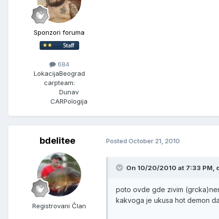
Sponzori foruma
684
Lokacija
Beograd
carpteam:
Dunav
CARPologija
bdelitee
Posted
October 21, 2010
On 10/20/2010 at 7:33 PM, d
poto ovde gde zivim (grcka)nema
kakvoga je ukusa hot demon da
Registrovani Član