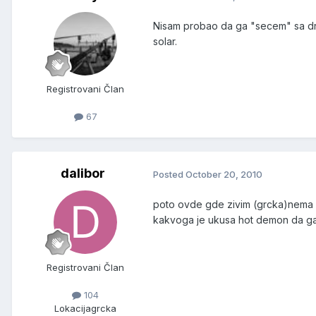
Nisam probao da ga "secem" sa d
solar.
Registrovani Član
67
dalibor
Posted
October 20, 2010
poto ovde gde zivim (grcka)nema ho
kakvoga je ukusa hot demon da ga
Registrovani Član
104
Lokacija
grcka