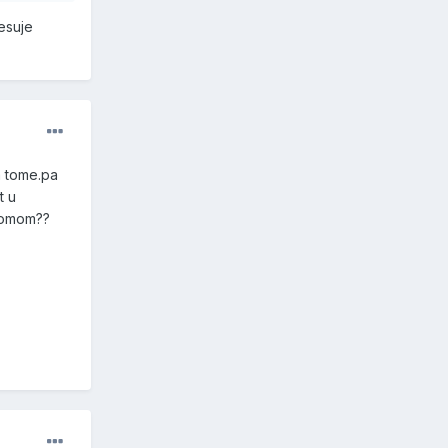
esuje
a tome.pa
t u
aromom??