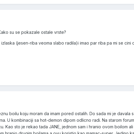
?Kako su se pokazale ostale vrste?
laska (jesen-riba veoma slabo radila)i imao par riba pa mi se cini 
znu boilu koju moram da imam pored ostalih. Do sada mi je davala s
ma. U kombinaciji sa hot-demon dipom odlicno radi. Na starom forumu
. Kao sto je rekao tada JANE, jednom sam i hranio ovom boilom ali 
 sam hranio drugim boilama a ovu koristio kao mamac-super. Jedino 