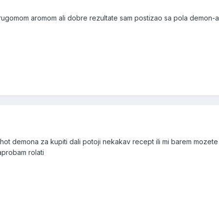
rugomom aromom ali dobre rezultate sam postizao sa pola demon-
t demona za kupiti dali potoji nekakav recept ili mi barem mozete 
probam rolati