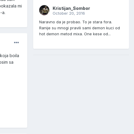
pokazala mi
Kristijan_Sombor
-a.
October 20, 2016
Naravno da je probao. To je stara fora.
Ranije su mnogi pravili sami demon kuci od
hot demon metod mixa. One kese od...
koja boila
osim sa