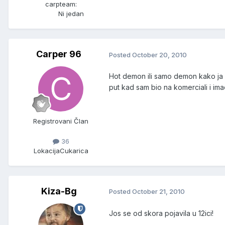
carpteam:
Ni jedan
Carper 96
Posted
October 20, 2010
Hot demon ili samo demon kako ja v
put kad sam bio na komerciali i im
Registrovani Član
36
Lokacija
Cukarica
Kiza-Bg
Posted
October 21, 2010
Jos se od skora pojavila u 12ici!