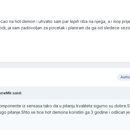
ao na hot demon i uhvatio sam par lepih riba na njega, a i moji prijat
 vodi, ja sam zadovoljan za pocetak i planiram da ga od sledece sez
Auth
aneMk said:
 komponente iz sensasa tako da u pitanju kvaliteta sigurno su dobre.
ugo pitanje.Shto se tice hot demona koristim ga 3 godine i odlican j