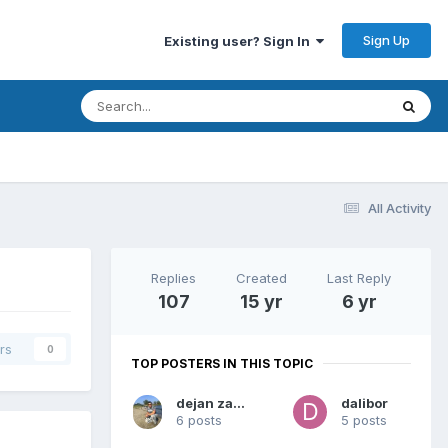
Sign Up
Existing user? Sign In
All Activity
Replies
Created
Last Reply
107
15 yr
6 yr
rs
0
TOP POSTERS IN THIS TOPIC
dejan zarkov
dalibor
6 posts
5 posts