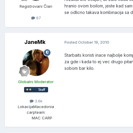
hranio ovom boilom, jeste kad sam
Registrovani Član
se odlicno takava kombinacija sa 
67
JaneMk
Posted
October 19, 2010
Starbaits koristi inace najbolje ko
za gde i kada to ej vec drugo pitan
sobom bar kilo.
Globalni Moderator
3.6k
Lokacija
Macedonia
carpteam:
MAC CARP