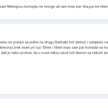
o sam Melegovu konoplju ne mnogo ali sam imao par riba,pa me inter
 mi temu ne prelazi sa jedne na drugu.Starbaits hot demon i ostajemo n
ot demona.Uvek imam pri ruci 10mm i 14mm imao sam par komada na ho
je dali je neko probao da u svom miksu sece hot demon sa nekom 