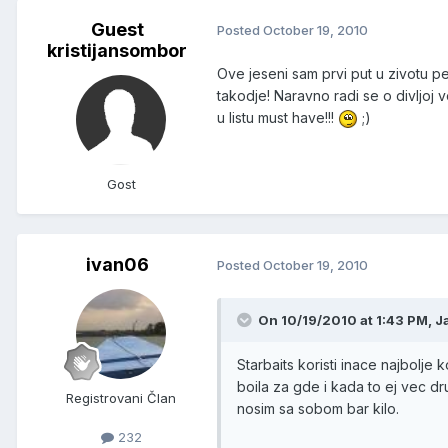
Guest
Posted
October 19, 2010
kristijansombor
Ove jeseni sam prvi put u zivotu pec
takodje! Naravno radi se o divljoj
u listu must have!!!
;)
Gost
ivan06
Posted
October 19, 2010
On 10/19/2010 at 1:43 PM, J
Starbaits koristi inace najbolje
boila za gde i kada to ej vec dr
Registrovani Član
nosim sa sobom bar kilo.
232