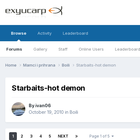
Browse
Activity
Leaderboard
Forums
Gallery
Staff
Online Users
Leaderboar
Home
Mamci i prihrana
Boili
Starbaits-hot demon
Starbaits-hot demon
By
ivan06
October 19, 2010
in
Boili
1
2
3
4
5
NEXT
Page 1 of 5