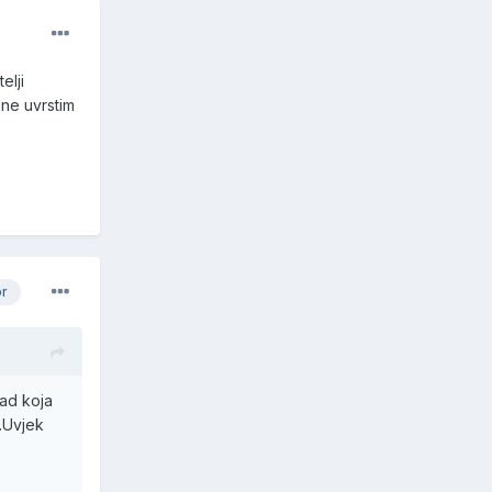
elji
one uvrstim
or
Sad koja
e.Uvjek