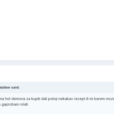
alibor said:
 hot demona za kupiti dali potoji nekakav recept ili mi barem moze
 gaprobam rolati