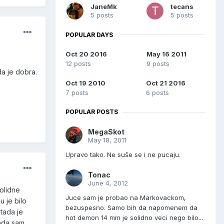
JaneMk
tecans
5 posts
5 posts
POPULAR DAYS
Oct 20 2016
May 16 2011
12 posts
9 posts
da je dobra.
Oct 19 2010
Oct 21 2016
7 posts
6 posts
POPULAR POSTS
MegaSkot
May 18, 2011
Upravo tako. Ne suše se i ne pucaju.
Tonac
June 4, 2012
olidne
Juce sam je probao na Markovackom,
 je bilo
bezuspesno. Samo bih da napomenem da
tada je
hot demon 14 mm je solidno veci nego bilo...
kada sam