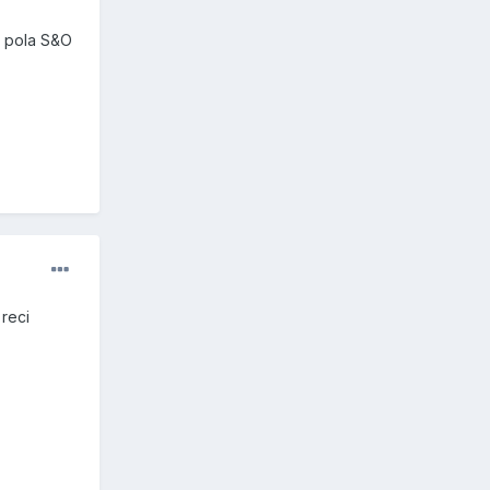
a pola S&O
reci