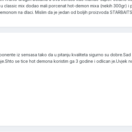
 u classic mix dodao mali porcenat hot-demon mixa (nekih 300gr) i 
demonom na dlaci. Mislim da je jedan od boljih proizvoda STARBAITS
mponente iz sensasa tako da u pitanju kvaliteta sigurno su dobre.Sad 
je.Shto se tice hot demona koristim ga 3 godine i odlican je.Uvjek n