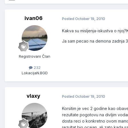
ivan06
Posted
October 19, 2010
Kakva su misljenja-iskustva o njoj
Ja sam pecao na demona zadnja 3 iz
Registrovani Član
232
Lokacija
N.BGD
vlaxy
Posted
October 19, 2010
Korsitim je vec 2 godine kao obave
rezultate pogotovu na divljim voda
dosta reci o konkretno ovom mamcu
rezultat bio ocajan, ali zato kada