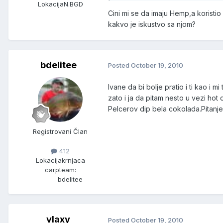
Lokacija
N.BGD
Cini mi se da imaju Hemp,a koristi
kakvo je iskustvo sa njom?
bdelitee
Posted
October 19, 2010
Ivane da bi bolje pratio i ti kao i
zato i ja da pitam nesto u vezi h
Pelcerov dip bela cokolada.Pitan
Registrovani Član
412
Lokacija
krnjaca
carpteam:
bdelitee
vlaxy
Posted
October 19, 2010