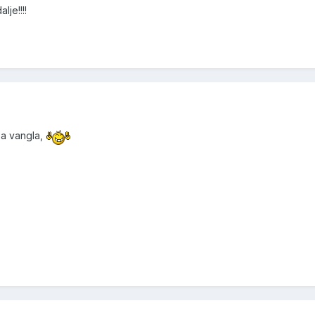
je!!!!
ba vangla,