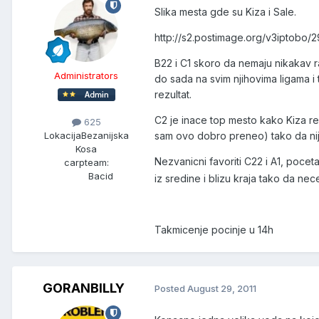
Slika mesta gde su Kiza i Sale.
http://s2.postimage.org/v3iptobo/
B22 i C1 skoro da nemaju nikakav r
Administrators
do sada na svim njihovima ligama i
rezultat.
C2 je inace top mesto kako Kiza r
625
Lokacija
Bezanijska
sam ovo dobro preneo) tako da nij
Kosa
Nezvanicni favoriti C22 i A1, poceta
carpteam:
Bacid
iz sredine i blizu kraja tako da nec
Takmicenje pocinje u 14h
GORANBILLY
Posted
August 29, 2011