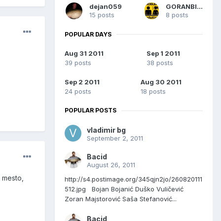
dejan059
GORANBILLY
15 posts
8 posts
POPULAR DAYS
Aug 31 2011
Sep 1 2011
39 posts
38 posts
Sep 2 2011
Aug 30 2011
24 posts
18 posts
POPULAR POSTS
vladimir bg
September 2, 2011
Bacid
August 26, 2011
r mesto,
http://s4.postimage.org/345qjn2jo/260820111
512.jpg Bojan Bojanić Duško Vuličević
Zoran Majstorović Saša Stefanović...
Bacid