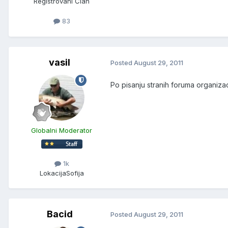
Registrovani Član
83
vasil
Posted
August 29, 2011
Po pisanju stranih foruma organizac
Globalni Moderator
1k
Lokacija
Sofija
Bacid
Posted
August 29, 2011