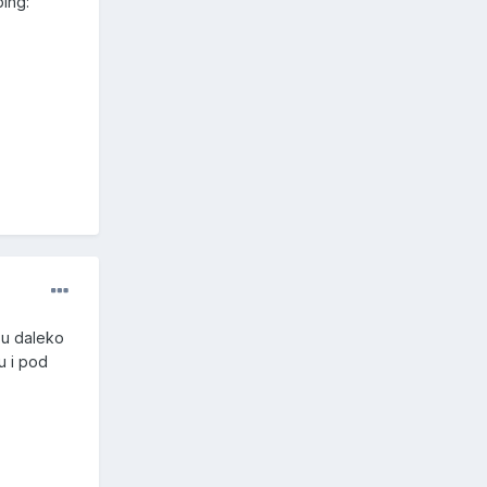
ping:
 su daleko
u i pod