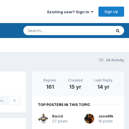
Sign Up
Existing user? Sign In
All Activity
Replies
Created
Last Reply
161
15 yr
14 yr
rs
0
TOP POSTERS IN THIS TOPIC
Bacid
JaneMk
27 posts
19 posts