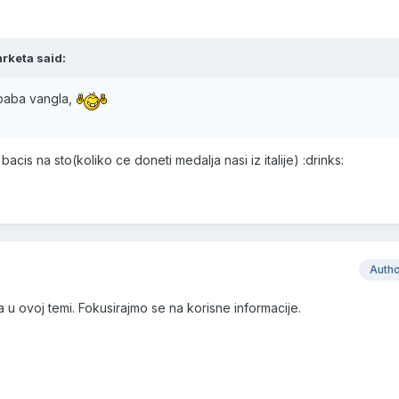
rketa said:
baba vangla,
cis na sto(koliko ce doneti medalja nasi iz italije) :drinks:
Auth
 u ovoj temi. Fokusirajmo se na korisne informacije.