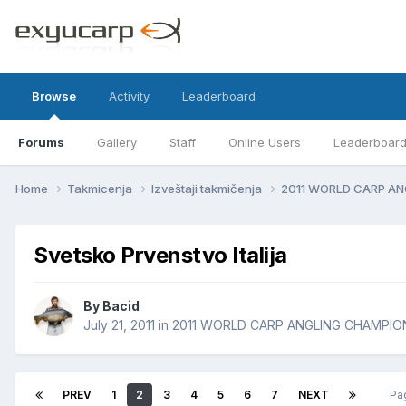
Browse
Activity
Leaderboard
Forums
Gallery
Staff
Online Users
Leaderboar
Home
Takmicenja
Izveštaji takmičenja
2011 WORLD CARP A
Svetsko Prvenstvo Italija
By
Bacid
July 21, 2011
in
2011 WORLD CARP ANGLING CHAMPIO
PREV
1
2
3
4
5
6
7
NEXT
Pa