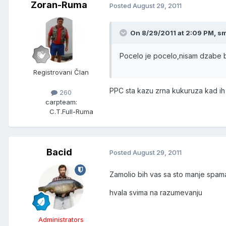
Zoran-Ruma
Posted
August 29, 2011
On 8/29/2011 at 2:09 PM, sm
Pocelo je pocelo,nisam dzabe 
Registrovani Član
PPC sta kazu zrna kukuruza kad ih ba
260
carpteam:
C.T.Full-Ruma
Bacid
Posted
August 29, 2011
Zamolio bih vas sa sto manje spama
hvala svima na razumevanju
Administrators