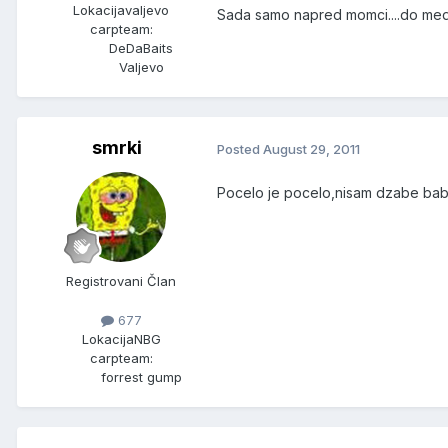
Lokacija
valjevo
Sada samo napred momci....do medal
carpteam:
DeDaBaits
Valjevo
smrki
Posted
August 29, 2011
Pocelo je pocelo,nisam dzabe ba
Registrovani Član
677
Lokacija
NBG
carpteam:
forrest gump