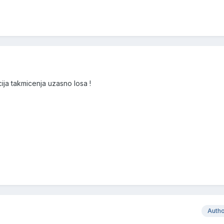
ija takmicenja uzasno losa !
Auth