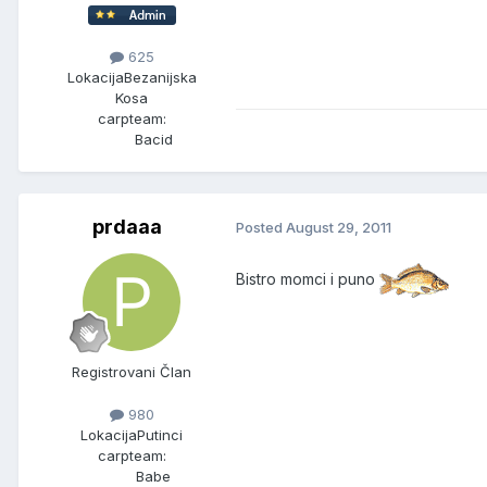
625
Lokacija
Bezanijska
Kosa
carpteam:
Bacid
prdaaa
Posted
August 29, 2011
Bistro momci i puno
Registrovani Član
980
Lokacija
Putinci
carpteam:
Babe