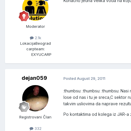
Konacno jedna velika voda na kojoj
Moderator
2.1k
Lokacija
Beograd
carpteam:
EXYUCARP
dejan059
Posted
August 29, 2011
:thumbsu: :thumbsu: :thumbsu: Nasi m
lose od nas i tu je sreca,C sektor n
takvim usliovima da naprave rezul
Po kontaktima od kolega iz JAR-a za
Registrovani Član
332