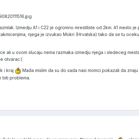
290820111516.jpg
azmlak. Izmedju A1 i C22 je ogromno mrestiliste od 2km. A1 mesto je
 takmicenjima, njega je izvukao Mokri (Hrvatska) tako da se tu oceku
ece ali u ovom slucaju nema razmaka izmedju njega i sledeceg mesta
e otvarac:(
k i kraj
Mada mislim da su do sada nasi momci pokazali da znaju
e biti problema.