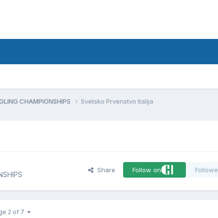
d
NGLING CHAMPIONSHIPS
Svetsko Prvenstvo Italija
Share
Follow on
Followe
NSHIPS
ge 2 of 7