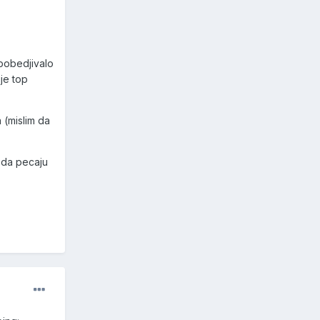
 pobedjivalo
je top
 (mislim da
 da pecaju