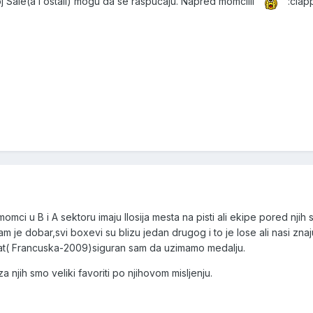
 Sale(a i ostali) mogu da se raspucaju. Napred momciiii
:clap
omci u B i A sektoru imaju llosija mesta na pisti ali ekipe pored njih
am je dobar,svi boxevi su blizu jedan drugog i to je lose ali nasi znaj
tat( Francuska-2009)siguran sam da uzimamo medalju.
 njih smo veliki favoriti po njihovom misljenju.