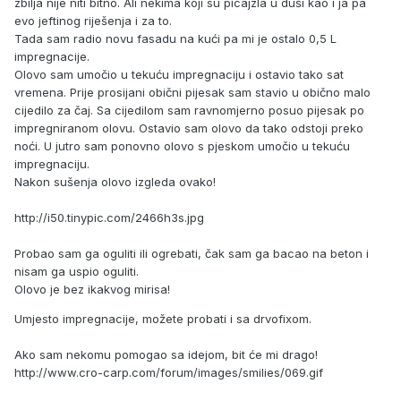
zbilja nije niti bitno. Ali nekima koji su picajzla u duši kao i ja pa
evo jeftinog riješenja i za to.
Tada sam radio novu fasadu na kući pa mi je ostalo 0,5 L
impregnacije.
Olovo sam umočio u tekuću impregnaciju i ostavio tako sat
vremena. Prije prosijani obični pijesak sam stavio u obično malo
cijedilo za čaj. Sa cijedilom sam ravnomjerno posuo pijesak po
impregniranom olovu. Ostavio sam olovo da tako odstoji preko
noći. U jutro sam ponovno olovo s pjeskom umočio u tekuću
impregnaciju.
Nakon sušenja olovo izgleda ovako!
http://i50.tinypic.com/2466h3s.jpg
Probao sam ga oguliti ili ogrebati, čak sam ga bacao na beton i
nisam ga uspio oguliti.
Olovo je bez ikakvog mirisa!
Umjesto impregnacije, možete probati i sa drvofixom.
Ako sam nekomu pomogao sa idejom, bit će mi drago!
http://www.cro-carp.com/forum/images/smilies/069.gif