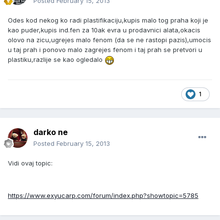
Posted
February 15, 2013
Odes kod nekog ko radi plastifikaciju,kupis malo tog praha koji je
kao puder,kupis ind.fen za 10ak evra u prodavnici alata,okacis
olovo na zicu,ugrejes malo fenom (da se ne rastopi pazis),umocis
u taj prah i ponovo malo zagrejes fenom i taj prah se pretvori u
plastiku,razlije se kao ogledalo
1
darko ne
Posted
February 15, 2013
Vidi ovaj topic:
https://www.exyucarp.com/forum/index.php?showtopic=5785