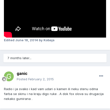
Edited
June 18, 2014
by Kobaja
7 months later...
ganic
Posted
February 2, 2015
Radio i ja ovako i kad vam udari o kamen ili neku stenu odma
farba se skinu i na kraju digo ruke . A dok fox olova su drugacija
nekako gumirana .