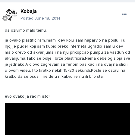
Kobaja
Posted
June 18, 2014
da ozivimo malo temu.
ja ovako plastificiram.Imam cev koju sam naparvio na poslu, i u
njoj je puder koji sam kupio preko interneta,ugradio sam u cev
malo crevo od akvarijuma i na nju prikopcao pumpu za vazduh od
akvarijuma.Tako se bolje i brze plastificira.Nema debelog sloja sve
je jednako.A olovo zagrevam sa fenom bas kao i na ovaj na slici i
u ovom videu. I to kratko nekih 15-20 sekundi.Posle se ostavi na
kratko da se osusi i neide u nikakvu rernu ili bilo sta.
evo ovako ja radim isto!!