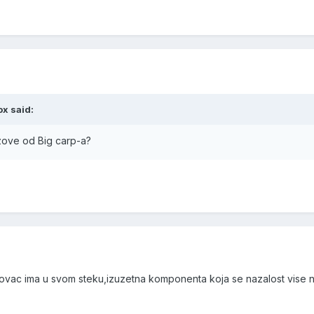
ox said:
 zove od Big carp-a?
ovac ima u svom steku,izuzetna komponenta koja se nazalost vise ne