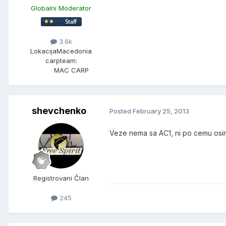
Globalni Moderator
3.6k
Lokacija
Macedonia
carpteam:
MAC CARP
shevchenko
Posted
February 25, 2013
Veze nema sa AC1, ni po cemu osim
Registrovani Član
245