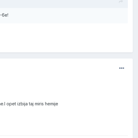
5-6e!
 opet izbija taj miris hemije