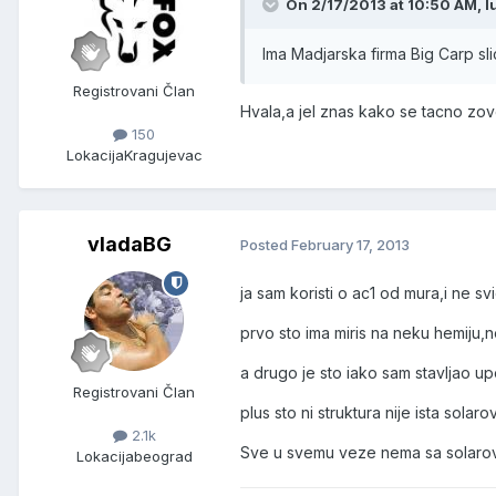
On 2/17/2013 at 10:50 AM, lu
Ima Madjarska firma Big Carp sl
Registrovani Član
Hvala,a jel znas kako se tacno zo
150
Lokacija
Kragujevac
vladaBG
Posted
February 17, 2013
ja sam koristi o ac1 od mura,i ne svi
prvo sto ima miris na neku hemiju,
a drugo je sto iako sam stavljao up
Registrovani Član
plus sto ni struktura nije ista solaro
2.1k
Sve u svemu veze nema sa solaro
Lokacija
beograd