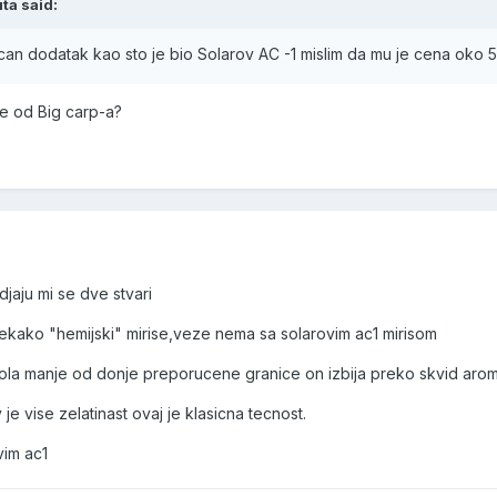
ta said:
ican dodatak kao sto je bio Solarov AC -1 mislim da mu je cena oko 
ve od Big carp-a?
djaju mi se dve stvari
nekako "hemijski" mirise,veze nema sa solarovim ac1 mirisom
ola manje od donje preporucene granice on izbija preko skvid arome.I
v je vise zelatinast ovaj je klasicna tecnost.
vim ac1