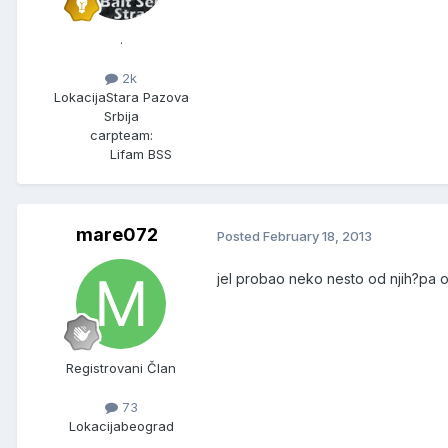
.
2k
Lokacija
Stara Pazova
Srbija
carpteam:
Lifam BSS
mare072
Posted
February 18, 2013
jel probao neko nesto od njih?pa ov
Registrovani Član
73
Lokacija
beograd