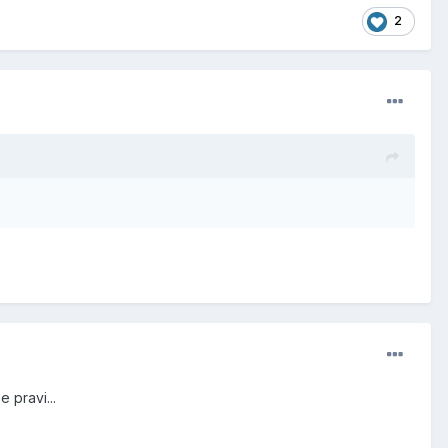
2
 pravi...