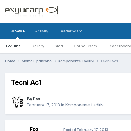
Browse
Activity
Leaderboard
Forums
Gallery
Staff
Online Users
Leaderboar
Home
Mamci i prihrana
Komponente i aditivi
Tecni Ac1
Tecni Ac1
By
Fox
February 17, 2013
in
Komponente i aditivi
Fox
Posted
February 17, 2013