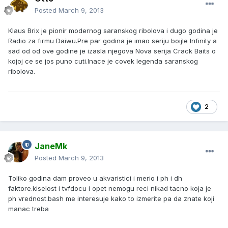
Posted
March 9, 2013
Klaus Brix je pionir modernog saranskog ribolova i dugo godina je
Radio za firmu Daiwu.Pre par godina je imao seriju boijle Infinity a
sad od od ove godine je izasla njegova Nova serija Crack Baits o
kojoj ce se jos puno cuti.Inace je covek legenda saranskog
ribolova.
2
JaneMk
Posted
March 9, 2013
Toliko godina dam proveo u akvaristici i merio i ph i dh
faktore.kiselost i tvfdocu i opet nemogu reci nikad tacno koja je
ph vrednost.bash me interesuje kako to izmerite pa da znate koji
manac treba