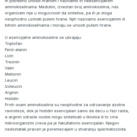
ih potrebno unositi hranom i nazivamo ih neesencijalnim
aminokiselinama. Medutim, izvestan broj aminokiselina, nas
organizam nije u mogucnosti da sintetise, pa ih je stoga
neophodno uzimati putem hrane. Njih nazivamo esencijalnim ili
bitnim aminokiselinama i moraju se unositi putem hrane.
U esencijalne aminokiseline se ubrajaju:
Triptofan
Fenil-alanin
Lizin
Treonin
Valin
Metionin
Leucin
Izoleucin
Arginin
Histidin
Prvih osam aminokiselina su neophodne za odrzavanje azotne
ravnoteze, dok je histidin esencijalan samo da decu u fazi rasta,
a arginin odrasle osobe mogu sintetisati u tkivima ili to cine
mikroorganizmi creva pa je fakultativno esencijalan. Njegov
nedostatak pracen je poremecajem u stvaranju spermatozoida.