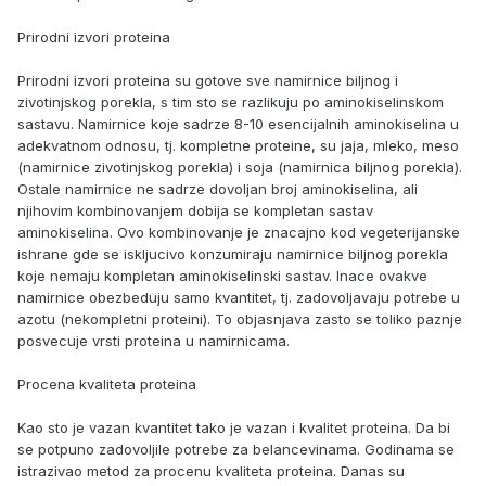
Prirodni izvori proteina
Prirodni izvori proteina su gotove sve namirnice biljnog i
zivotinjskog porekla, s tim sto se razlikuju po aminokiselinskom
sastavu. Namirnice koje sadrze 8-10 esencijalnih aminokiselina u
adekvatnom odnosu, tj. kompletne proteine, su jaja, mleko, meso
(namirnice zivotinjskog porekla) i soja (namirnica biljnog porekla).
Ostale namirnice ne sadrze dovoljan broj aminokiselina, ali
njihovim kombinovanjem dobija se kompletan sastav
aminokiselina. Ovo kombinovanje je znacajno kod vegeterijanske
ishrane gde se iskljucivo konzumiraju namirnice biljnog porekla
koje nemaju kompletan aminokiselinski sastav. Inace ovakve
namirnice obezbeduju samo kvantitet, tj. zadovoljavaju potrebe u
azotu (nekompletni proteini). To objasnjava zasto se toliko paznje
posvecuje vrsti proteina u namirnicama.
Procena kvaliteta proteina
Kao sto je vazan kvantitet tako je vazan i kvalitet proteina. Da bi
se potpuno zadovoljile potrebe za belancevinama. Godinama se
istrazivao metod za procenu kvaliteta proteina. Danas su