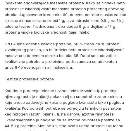
indeksom odgovarajuce mesavine proteina. Kako se "indeks neto
proteinske iskoristljivosti" mesavine proteina prosecnog dnevnog
obroka Jugoslovena krece oko 60, dnevna potreba muskarca kod
strukture nase ishrane iznosi 1 g, a za odrasle zene 0.9 g na 1 kg
telesne tezine. Trudnicama treba dodati 6 g, a dojiljama 17 g
proteina visoke bioloske vrednosti (jaje, mleko).
Od ukupne dnevne kolicine proteina, 50 % treba da su proteini
zivotinjskog porekla, da bi "indeks neto proteinske iskoristljivosti"
mesavina u dnevnom obroku bio oko 65. Da bi se zadovoljile
kvalitativne potrebe u proteinima podrazumeva se adekvatan
unos 8-10 esencijalnih aminokiselina.
Test za proteinske potrebe
Kod dece pracenje telesne tezine i telesne visine, tj. pracenje
njihovog rasta je najbolji pokazatelj da su potrebe za proteinima
koje unose zadovoljene kako u pogledu kvantiteta tako i pogledu
kvaliteta. Kod odraslih potrebe se odredjuju tehnikom poznatom
kao nitrogen (azotni bilans), tj. na osnovu azotne ravnoteze.
Eksperimentalno je nadjeno da se azotna ravnoteza postize sa
44-53 g proteina. Meri se kolicina azota uneta hranom i izlucena