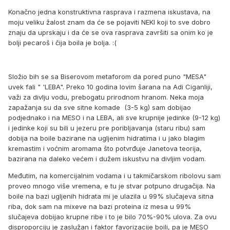
Konačno jedna konstruktivna rasprava i razmena iskustava, na
moju veliku žalost znam da će se pojaviti NEKI koji to sve dobro
znaju da uprskaju i da će se ova rasprava završiti sa onim ko je
bolji pecaroš i čija boila je bolja. :(
Složio bih se sa Biserovom metaforom da pored puno "MESA"
uvek fali " 'LEBA". Preko 10 godina lovim šarana na Adi Ciganliji,
važi za divlju vodu, prebogatu prirodnom hranom. Neka moja
zapažanja su da sve sitne komade (3-5 kg) sam dobijao
podjednako i na MESO i na LEBA, ali sve krupnije jedinke (9-12 kg)
i jedinke koji su bili u jezeru pre poribljavanja (staru ribu) sam
dobija na boile bazirane na ugljenim hidratima i u jako blagim
kremastim i voćnim aromama što potvrđuje Janetova teorija,
bazirana na daleko većem i dužem iskustvu na divljim vodam.
Međutim, na komercijalnim vodama i u takmičarskom ribolovu sam
proveo mnogo više vremena, e tu je stvar potpuno drugačija. Na
boile na bazi ugljenih hidrata mi je ulazila u 99% slučajeva sitna
riba, dok sam na mixeve na bazi proteina iz mesa u 99%
slučajeva dobijao krupne ribe i to je bilo 70%-90% ulova. Za ovu
disproporciju je zaslužan i faktor favorizacije boili, pa je MESO