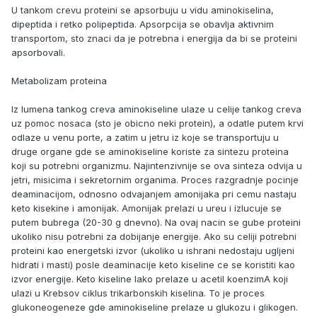
U tankom crevu proteini se apsorbuju u vidu aminokiselina,
dipeptida i retko polipeptida. Apsorpcija se obavlja aktivnim
transportom, sto znaci da je potrebna i energija da bi se proteini
apsorbovali.
Metabolizam proteina
Iz lumena tankog creva aminokiseline ulaze u celije tankog creva
uz pomoc nosaca (sto je obicno neki protein), a odatle putem krvi
odlaze u venu porte, a zatim u jetru iz koje se transportuju u
druge organe gde se aminokiseline koriste za sintezu proteina
koji su potrebni organizmu. Najintenzivnije se ova sinteza odvija u
jetri, misicima i sekretornim organima. Proces razgradnje pocinje
deaminacijom, odnosno odvajanjem amonijaka pri cemu nastaju
keto kisekine i amonijak. Amonijak prelazi u ureu i izlucuje se
putem bubrega (20-30 g dnevno). Na ovaj nacin se gube proteini
ukoliko nisu potrebni za dobijanje energije. Ako su celiji potrebni
proteini kao energetski izvor (ukoliko u ishrani nedostaju ugljeni
hidrati i masti) posle deaminacije keto kiseline ce se koristiti kao
izvor energije. Keto kiseline lako prelaze u acetil koenzimA koji
ulazi u Krebsov ciklus trikarbonskih kiselina. To je proces
glukoneogeneze gde aminokiseline prelaze u glukozu i glikogen.