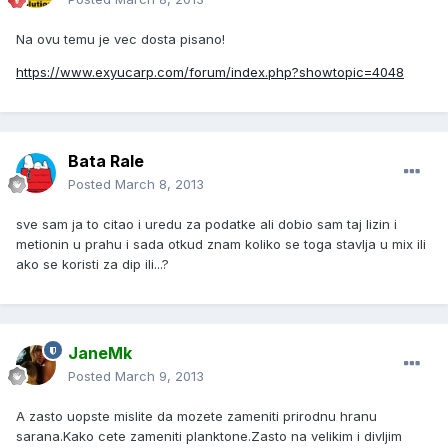
Na ovu temu je vec dosta pisano!
https://www.exyucarp.com/forum/index.php?showtopic=4048
Bata Rale
Posted
March 8, 2013
sve sam ja to citao i uredu za podatke ali dobio sam taj lizin i
metionin u prahu i sada otkud znam koliko se toga stavlja u mix ili
ako se koristi za dip ili...?
JaneMk
Posted
March 9, 2013
A zasto uopste mislite da mozete zameniti prirodnu hranu
sarana.Kako cete zameniti planktone.Zasto na velikim i divljim