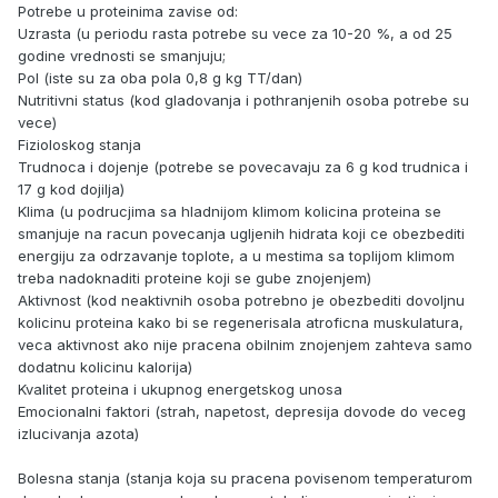
Potrebe u proteinima zavise od:
Uzrasta (u periodu rasta potrebe su vece za 10-20 %, a od 25
godine vrednosti se smanjuju;
Pol (iste su za oba pola 0,8 g kg TT/dan)
Nutritivni status (kod gladovanja i pothranjenih osoba potrebe su
vece)
Fizioloskog stanja
Trudnoca i dojenje (potrebe se povecavaju za 6 g kod trudnica i
17 g kod dojilja)
Klima (u podrucjima sa hladnijom klimom kolicina proteina se
smanjuje na racun povecanja ugljenih hidrata koji ce obezbediti
energiju za odrzavanje toplote, a u mestima sa toplijom klimom
treba nadoknaditi proteine koji se gube znojenjem)
Aktivnost (kod neaktivnih osoba potrebno je obezbediti dovoljnu
kolicinu proteina kako bi se regenerisala atroficna muskulatura,
veca aktivnost ako nije pracena obilnim znojenjem zahteva samo
dodatnu kolicinu kalorija)
Kvalitet proteina i ukupnog energetskog unosa
Emocionalni faktori (strah, napetost, depresija dovode do veceg
izlucivanja azota)
Bolesna stanja (stanja koja su pracena povisenom temperaturom