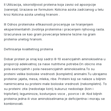
II Utilizacija, iskoristljivost proteina koja zavisi od apsorpcije
(varenja). Izrazava se formulom: Kolicina azota zadrzanog u telu
kroz Kolicina azota unetog hranom .
III Odnos proteinske efikasnosti procenjuje se hranjenjem
eksperimentalnih zivotinja proteinima i pracenjem njihovog rasta.
Izracunava se kao gram povecanja telesne tezine na gram
proteina unetog hranom.
Definisanje kvalitetnog proteina
Dobar protein je onaj koji sadrzi 8-10 esencijalnih aminokiselina u
proporciji adekvatnoj za nase nutritivne potrebe.On obicno ima
pola esencijalnih i pola neesencijalnih aminokiselina.To su
proteini velike bioloske vrednosti (kompletni) animalni.Tu ubrajamo
proteine: jajeta, mesa, mleka, ribe. Proteini koji se nalaze u biljnim
namirnicama su proteini male bioloske vrednosti (nekompletni). To
su proteini: zita (nedostaje lizin); kukuruz nedostaje (lizin i
triptofan); leguminoze, kostunjavo voce , povrce i dr. Kod biljnih
proteina jedna ili vise aminokiselinama je deficijentna i moraju se
kombinovati.