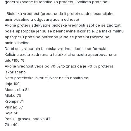
generalizovane tri tehnike za procenu kvaliteta proteina:
I Bioloska vrednost (procena da li protein sadrzi esencijalne
aminokiseline u odgovarajucem odnosu)
Ako je protein adekvatne bioloske vrednosti azot ce se zadrzati
posle apsorpcije jer su se belancevine iskoristile. Za maksimalnu
apsorpciju proteina potrebno je da se proteini razloze na
aminokiseline.
Da bi se izracunala bioloska vrednost koristi se formula:
Kolicina azota zadrzana u telu/kolicina azota apsorbovana u
telu*100 %
Ako je vrednost veca od 70 % to znaci da je 70 % proteina
iskorisceno.
Neto proteinska iskoristljivost nekih namirnica
Jaja 100
Meso, riba 84
Mleko 75
Krompir 71
Pirinac 57
Soja 56
Pasulj, grasak, socivo 47
Zita 40