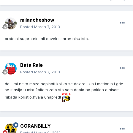
milancheshow
Posted
March 7, 2013
proteini su proteini ali covek i saran nisu isto...
Bata Rale
Posted
March 7, 2013
da li mi neko moze napisati koliko se dozira lizin i metionin i gde
se stavlja u mixu?pitam zato sto sam dobio na poklon a nisam
nikada koristio,hvala unapred!
GORANBILLY
Posted
March 8, 2013