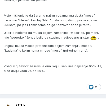
Moje mišljenje je da šaran u našim vodama ima dosta "mesa" i
treba mu "hleba". Ako taj "hleb" malo obogatimo, pre svega sa
ukusom, pa još i zamirišemo da ga "dozove" onda je to to....
Ukoliko hoćemo da mu sa bojlom zamenimo "meso" to, po meni,
nije "pogodak" (onda bolje da stavimo nadipovanu glistu)
.
Englezi mu sa visoko proteinskom bojlom zamenjuju meso u
"kadama" u kojim nema mnogo "mesa" (prirodne hrane).
Znači moj favorit za miks je onaj koji u sebi ima najmanje 65% UH,
a za divlju vodu 75 do 80%.
2
Otto