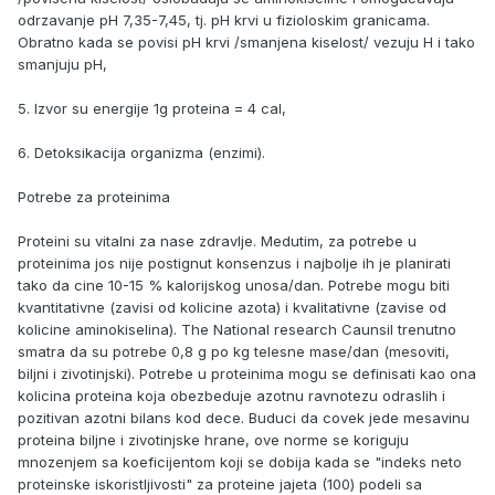
odrzavanje pH 7,35-7,45, tj. pH krvi u fizioloskim granicama.
Obratno kada se povisi pH krvi /smanjena kiselost/ vezuju H i tako
smanjuju pH,
5. Izvor su energije 1g proteina = 4 cal,
6. Detoksikacija organizma (enzimi).
Potrebe za proteinima
Proteini su vitalni za nase zdravlje. Medutim, za potrebe u
proteinima jos nije postignut konsenzus i najbolje ih je planirati
tako da cine 10-15 % kalorijskog unosa/dan. Potrebe mogu biti
kvantitativne (zavisi od kolicine azota) i kvalitativne (zavise od
kolicine aminokiselina). The National research Caunsil trenutno
smatra da su potrebe 0,8 g po kg telesne mase/dan (mesoviti,
biljni i zivotinjski). Potrebe u proteinima mogu se definisati kao ona
kolicina proteina koja obezbeduje azotnu ravnotezu odraslih i
pozitivan azotni bilans kod dece. Buduci da covek jede mesavinu
proteina biljne i zivotinjske hrane, ove norme se koriguju
mnozenjem sa koeficijentom koji se dobija kada se "indeks neto
proteinske iskoristljivosti" za proteine jajeta (100) podeli sa