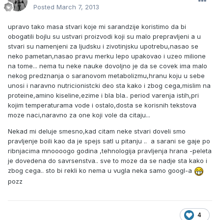
Posted
March 7, 2013
upravo tako masa stvari koje mi sarandzije koristimo da bi
obogatili bojlu su ustvari proizvodi koji su malo prepravljeni a u
stvari su namenjeni za ljudsku i zivotinjsku upotrebu,nasao se
neko pametan,nasao pravu merku lepo upakovao i uzeo milione
na tome... nema tu neke nauke dovoljno je da se covek ima malo
nekog predznanja o saranovom metabolizmu,hranu koju u sebe
unosi i naravno nutricionistcki deo sta kako i zbog cega,mislim na
proteine,amino kiseline,ezime i bla bla.. period varenja istih,pri
kojim temperaturama vode i ostalo,dosta se korisnih tekstova
moze naci,naravno za one koji vole da citaju...
Nekad mi deluje smesno,kad citam neke stvari doveli smo
pravljenje boili kao da je spejs satl u pitanju .. a sarani se gaje po
ribnjacima mnoooogo godina ,tehnologija pravljenja hrana -peleta
je dovedena do savrsenstva.. sve to moze da se nadje sta kako i
zbog cega.. sto bi rekli ko nema u vugla neka samo googl-a
pozz
4