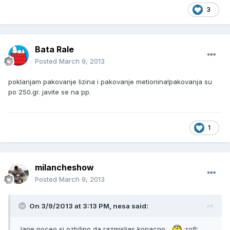
3
Bata Rale
Posted
March 9, 2013
poklanjam pakovanje lizina i pakovanje metionina!pakovanja su
po 250.gr. javite se na pp.
1
milancheshow
Posted
March 9, 2013
On 3/9/2013 at 3:13 PM, nesa said:
Jane,poceo si ozbiljno da razmisljas konacno
:rofl: