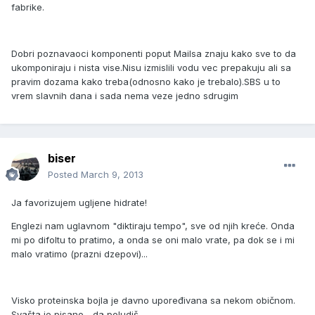
fabrike.
Dobri poznavaoci komponenti poput Mailsa znaju kako sve to da
ukomponiraju i nista vise.Nisu izmislili vodu vec prepakuju ali sa
pravim dozama kako treba(odnosno kako je trebalo).SBS u to
vrem slavnih dana i sada nema veze jedno sdrugim
biser
Posted
March 9, 2013
Ja favorizujem ugljene hidrate!
Englezi nam uglavnom "diktiraju tempo", sve od njih kreće. Onda
mi po difoltu to pratimo, a onda se oni malo vrate, pa dok se i mi
malo vratimo (prazni dzepovi)...
Visko proteinska bojla je davno upoređivana sa nekom običnom.
Svašta je pisano... da poludiš.