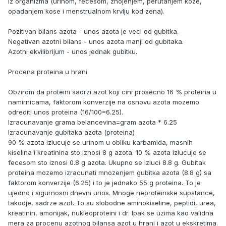
iz organizma (urinom, fecesom, znojenjem, perutanjem koze,
opadanjem kose i menstrualnom krvlju kod zena).
Pozitivan bilans azota - unos azota je veci od gubitka.
Negativan azotni bilans - unos azota manji od gubitaka.
Azotni ekvilibrijum - unos jednak gubitku.
Procena proteina u hrani
Obzirom da proteini sadrzi azot koji cini prosecno 16 % proteina u
namirnicama, faktorom konverzije na osnovu azota mozemo
odrediti unos proteina (16/100=6.25).
Izracunavanje grama belancevina=gram azota * 6.25
Izracunavanje gubitaka azota (proteina)
90 % azota izlucuje se urinom u obliku karbamida, masnih
kiselina i kreatinina sto iznosi 8 g azota. 10 % azota izlucuje se
fecesom sto iznosi 0.8 g azota. Ukupno se izluci 8.8 g. Gubitak
proteina mozemo izracunati mnozenjem gubitka azota (8.8 g) sa
faktorom konverzije (6.25) i to je jednako 55 g proteina. To je
ujedno i sigurnosni dnevni unos. Mnoge neproteinske supstance,
takodje, sadrze azot. To su slobodne aminokiseline, peptidi, urea,
kreatinin, amonijak, nukleoproteini i dr. Ipak se uzima kao validna
mera za procenu azotnog bilansa azot u hrani i azot u ekskretima.