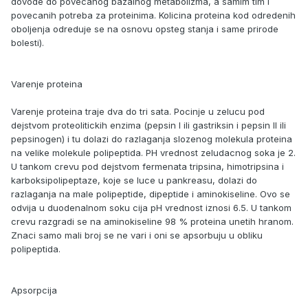
dovode do povecanog bazalnog metabolizma, a samim tim i
povecanih potreba za proteinima. Kolicina proteina kod odredenih
oboljenja odreduje se na osnovu opsteg stanja i same prirode
bolesti).
Varenje proteina
Varenje proteina traje dva do tri sata. Pocinje u zelucu pod
dejstvom proteolitickih enzima (pepsin I ili gastriksin i pepsin II ili
pepsinogen) i tu dolazi do razlaganja slozenog molekula proteina
na velike molekule polipeptida. PH vrednost zeludacnog soka je 2.
U tankom crevu pod dejstvom fermenata tripsina, himotripsina i
karboksipolipeptaze, koje se luce u pankreasu, dolazi do
razlaganja na male polipeptide, dipeptide i aminokiseline. Ovo se
odvija u duodenalnom soku cija pH vrednost iznosi 6.5. U tankom
crevu razgradi se na aminokiseline 98 % proteina unetih hranom.
Znaci samo mali broj se ne vari i oni se apsorbuju u obliku
polipeptida.
Apsorpcija