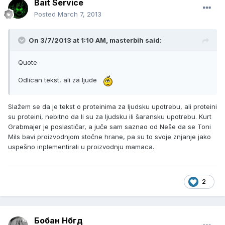
Bait Service
Posted
March 7, 2013
On 3/7/2013 at 1:10 AM, masterbih said:
Quote
Odlican tekst, ali za ljude
Slažem se da je tekst o proteinima za ljudsku upotrebu, ali proteini
su proteini, nebitno da li su za ljudsku ili šaransku upotrebu. Kurt
Grabmajer je poslastičar, a juče sam saznao od Neše da se Toni
Mils bavi proizvodnjom stočne hrane, pa su to svoje znjanje jako
uspešno inplementirali u proizvodnju mamaca.
2
Бобан Нбгд