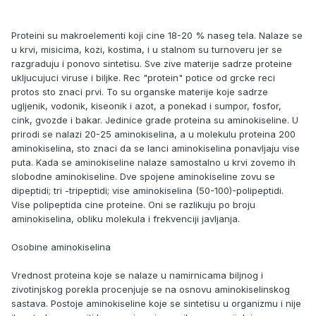
Proteini su makroelementi koji cine 18-20 % naseg tela. Nalaze se
u krvi, misicima, kozi, kostima, i u stalnom su turnoveru jer se
razgraduju i ponovo sintetisu. Sve zive materije sadrze proteine
ukljucujuci viruse i biljke. Rec "protein" potice od grcke reci
protos sto znaci prvi. To su organske materije koje sadrze
ugljenik, vodonik, kiseonik i azot, a ponekad i sumpor, fosfor,
cink, gvozde i bakar. Jedinice grade proteina su aminokiseline. U
prirodi se nalazi 20-25 aminokiselina, a u molekulu proteina 200
aminokiselina, sto znaci da se lanci aminokiselina ponavljaju vise
puta. Kada se aminokiseline nalaze samostalno u krvi zovemo ih
slobodne aminokiseline. Dve spojene aminokiseline zovu se
dipeptidi; tri -tripeptidi; vise aminokiselina (50-100)-polipeptidi.
Vise polipeptida cine proteine. Oni se razlikuju po broju
aminokiselina, obliku molekula i frekvenciji javljanja.
Osobine aminokiselina
Vrednost proteina koje se nalaze u namirnicama biljnog i
zivotinjskog porekla procenjuje se na osnovu aminokiselinskog
sastava. Postoje aminokiseline koje se sintetisu u organizmu i nije