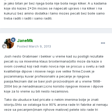
je jako bitan jer bez njega boila nije boila nego kliker. A u kadama
koje sto kazes 2*2m mozes se napecati upravo i na kliker i na
kukuruz bez amino dodatka i tamo mozes pecati bez boile samo
treba raditi i raditi i samo raditi.
JaneMk
Posted
March 9, 2013
Josh nesto Grabmaer i bekker u vreme kad su postigli rezultate
pecali su sa mixevima klaus broxtermana(otto moze da kaze o
ovom coveku) koji radi malo novca nije se procuo u svetu a radi
kvalitetnije dipove i mixeve nego sve velike firme.Covek je
pozanimanju kuvar profesionalni a pecanje je njegova
pasija.Neznam dal se bavi josh proizvodnjom al u vreme 1998-
2004 bio je nenadmasan.Licno koristio njegove mixeve i dipove
koje za to vreme su bili nesto nezamisivo.
Tako da ubuduce kad pricate o nekim imenima bolje je znati
istoriju.Shto se ostaloga tice 90% aroma rade tri fabrike al nemaju
veze sa pecanjem(imam njihove mailove) pelete isto rade tri