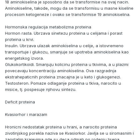
18 aminokiselina je sposobno da se transformise na ovaj nacin.
Aminokiseline, takode, mogu da se transformisu u masne kiseline
procesom ketogeneze i ovako se transformise 19 aminokiselina.
Hormonska regulacija metabolizma proteina
Hormon rasta. Ubrzava sinetezu proteina u celijama i porast
proteina u krvi.
Insulin. Ubrzava ulazak aminokiselina u celije, a istovremeno
transportuje i glukozu, smanjuje se upotreba aminokiselina kao
energetskog izvora.
Glukokortikoidi. Smanjuju kolicinu proteina u tkivima, a u plazmi
povecavaju koncentraciju aminokiselina. Ova razgradnja
ekstrahepaticnih proteina znacajna je u keto i glukogenezi.
Testosteron. Pomaze odlaganje proteina u tkiva, narocito u
misice, tj. pospesuje njihovu sintezu.
Deficit proteina
Kvasiorhor i marazam
Hronicni nedostatak proteina u hrani, a narocito proteina
zivotinjskog porekla naziva se Kvasiorkor. Javlja se u siromasnim i
zaostalim krajevima gde su deca odmah po rodenju lisena