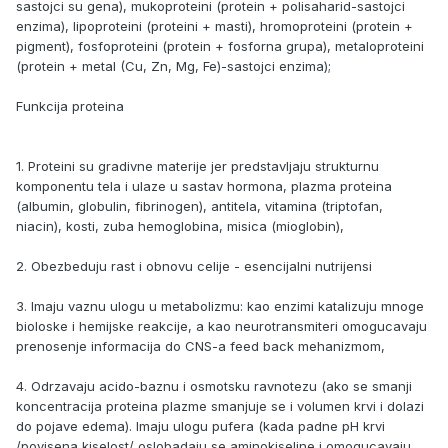
sastojci su gena), mukoproteini (protein + polisaharid-sastojci
enzima), lipoproteini (proteini + masti), hromoproteini (protein +
pigment), fosfoproteini (protein + fosforna grupa), metaloproteini
(protein + metal (Cu, Zn, Mg, Fe)-sastojci enzima);
Funkcija proteina
1. Proteini su gradivne materije jer predstavljaju strukturnu
komponentu tela i ulaze u sastav hormona, plazma proteina
(albumin, globulin, fibrinogen), antitela, vitamina (triptofan,
niacin), kosti, zuba hemoglobina, misica (mioglobin),
2. Obezbeduju rast i obnovu celije - esencijalni nutrijensi
3. Imaju vaznu ulogu u metabolizmu: kao enzimi katalizuju mnoge
bioloske i hemijske reakcije, a kao neurotransmiteri omogucavaju
prenosenje informacija do CNS-a feed back mehanizmom,
4. Odrzavaju acido-baznu i osmotsku ravnotezu (ako se smanji
koncentracija proteina plazme smanjuje se i volumen krvi i dolazi
do pojave edema). Imaju ulogu pufera (kada padne pH krvi
/povisena kiselost/ oslobadaju se aminokiseline i omogucavaju