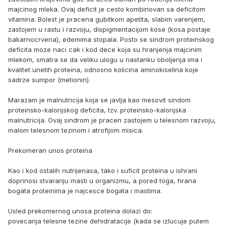
majcinog mleka. Ovaj deficit je cesto kombinovan sa deficitom
vitamina. Bolest je pracena gubitkom apetita, slabim varenjem,
zastojem u rastu i razvoju, dispigmentacijom kose (kosa postaje
bakarnocrvena), edemima stopala. Posto se sindrom proteinskog
deficita moze naci cak i kod dece koja su hranjenja majcinim
mlekom, smatra se da veliku ulogu u nastanku oboljenja ima i
kvalitet unetih proteina, odnosno kolicina aminokiselina koje
sadrze sumpor (metionin).
Marazam je malnutricija koja se javlja kao mesovit sindom
proteinsko-kalorijskog deficita, tzv. proteinsko-kalorijska
malnutricija. Ovaj sindrom je pracen zastojem u telesnom razvoju,
malom telesnom tezinom i atrofijom misica.
Prekomeran unos proteina
Kao i kod ostalih nutrijenasa, tako i suficit proteina u ishrani
doprinosi stvaranju masti u organizmu, a pored toga, hrana
bogata proteinima je najcesce bogata i mastima.
Usled prekomernog unosa proteina dolazi do:
povecanja telesne tezine dehidratacije (kada se izlucuje putem