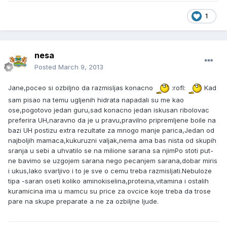
1
nesa
Posted
March 9, 2013
Jane,poceo si ozbiljno da razmisljas konacno
:rofl:
Kad
sam pisao na temu ugljenih hidrata napadali su me kao
ose,pogotovo jedan guru,sad konacno jedan iskusan ribolovac
preferira UH,naravno da je u pravu,pravilno pripremljene boile na
bazi UH postizu extra rezultate za mnogo manje parica,Jedan od
najboljih mamaca,kukuruzni valjak,nema ama bas nista od skupih
sranja u sebi a uhvatilo se na milione sarana sa njimPo stoti put-
ne bavimo se uzgojem sarana nego pecanjem sarana,dobar miris
i ukus,lako svarljivo i to je sve o cemu treba razmisljati.Nebuloze
tipa -saran oseti koliko aminokiselina,proteina,vitamina i ostalih
kuramicina ima u mamcu su price za ovcice koje treba da trose
pare na skupe preparate a ne za ozbiljne ljude.