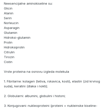
Neesencijalne aminokiseline su:
Glicin
Alanin
Serin
Norleucin
Asparagin
Glutamin
Hidroksi-glutamin
Prolin
Hidroksiprolin
Citrulin
Tirozin
Cistin
Vrste proteina na osnovu izgleda molekula
1. Fibrilarne: kolagen (tetiva, rskavica, kosti), elastin (zid krvnog
suda), keratini (dlaka i nokti);
2. Globularni: albumini, globulini i histoni;
3. Konjugovani: nukleoproteini (proteini + nukleinske kiseline-