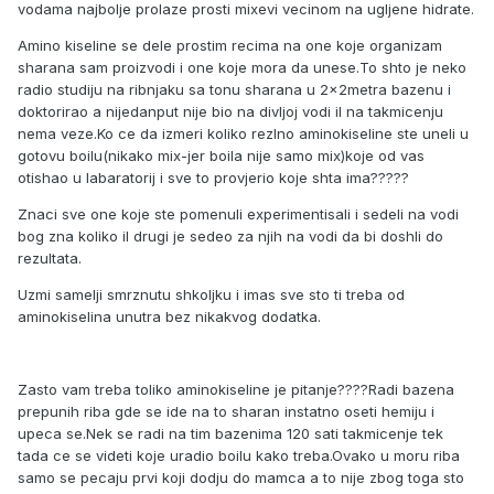
vodama najbolje prolaze prosti mixevi vecinom na ugljene hidrate.
Amino kiseline se dele prostim recima na one koje organizam
sharana sam proizvodi i one koje mora da unese.To shto je neko
radio studiju na ribnjaku sa tonu sharana u 2x2metra bazenu i
doktorirao a nijedanput nije bio na divljoj vodi il na takmicenju
nema veze.Ko ce da izmeri koliko rezlno aminokiseline ste uneli u
gotovu boilu(nikako mix-jer boila nije samo mix)koje od vas
otishao u labaratorij i sve to provjerio koje shta ima?????
Znaci sve one koje ste pomenuli experimentisali i sedeli na vodi
bog zna koliko il drugi je sedeo za njih na vodi da bi doshli do
rezultata.
Uzmi samelji smrznutu shkoljku i imas sve sto ti treba od
aminokiselina unutra bez nikakvog dodatka.
Zasto vam treba toliko aminokiseline je pitanje????Radi bazena
prepunih riba gde se ide na to sharan instatno oseti hemiju i
upeca se.Nek se radi na tim bazenima 120 sati takmicenje tek
tada ce se videti koje uradio boilu kako treba.Ovako u moru riba
samo se pecaju prvi koji dodju do mamca a to nije zbog toga sto