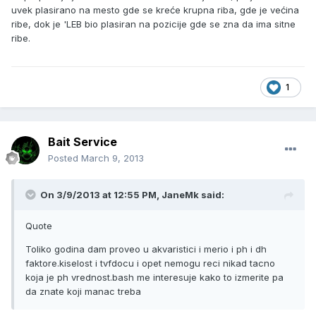
uvek plasirano na mesto gde se kreće krupna riba, gde je većina
ribe, dok je 'LEB bio plasiran na pozicije gde se zna da ima sitne
ribe.
1
Bait Service
Posted
March 9, 2013
On 3/9/2013 at 12:55 PM, JaneMk said:
Quote
Toliko godina dam proveo u akvaristici i merio i ph i dh
faktore.kiselost i tvfdocu i opet nemogu reci nikad tacno
koja je ph vrednost.bash me interesuje kako to izmerite pa
da znate koji manac treba