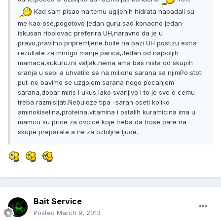
Kad sam pisao na temu ugljenih hidrata napadali su
me kao ose,pogotovo jedan guru,sad konacno jedan
iskusan ribolovac preferira UH,naravno da je u
pravu,pravilno pripremljene boile na bazi UH postizu extra
rezultate za mnogo manje parica,Jedan od najboljih
mamaca,kukuruzni valjak,nema ama bas nista od skupih
sranja u sebi a uhvatilo se na milione sarana sa njimPo stoti
put-ne bavimo se uzgojem sarana nego pecanjem
sarana,dobar miris i ukus,lako svarljivo i to je sve o cemu
treba razmisljati.Nebuloze tipa -saran oseti koliko
aminokiselina,proteina,vitamina i ostalih kuramicina ima u
mamcu su price za ovcice koje treba da trose pare na
skupe preparate a ne za ozbiljne ljude.
Bait Service
Posted
March 9, 2013