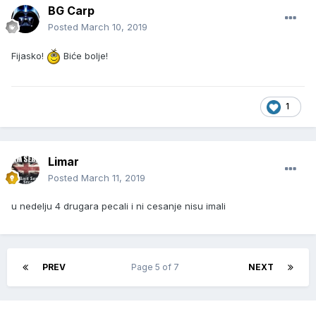
BG Carp
Posted
March 10, 2019
Fijasko!
Biće bolje!
1
Limar
Posted
March 11, 2019
u nedelju 4 drugara pecali i ni cesanje nisu imali
PREV
Page 5 of 7
NEXT