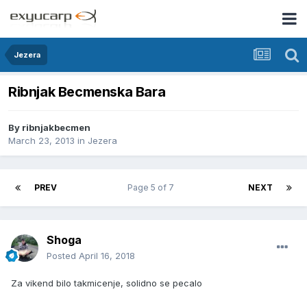
Jezera
Ribnjak Becmenska Bara
By
ribnjakbecmen
March 23, 2013
in
Jezera
PREV
Page 5 of 7
NEXT
Shoga
Posted
April 16, 2018
Za vikend bilo takmicenje, solidno se pecalo