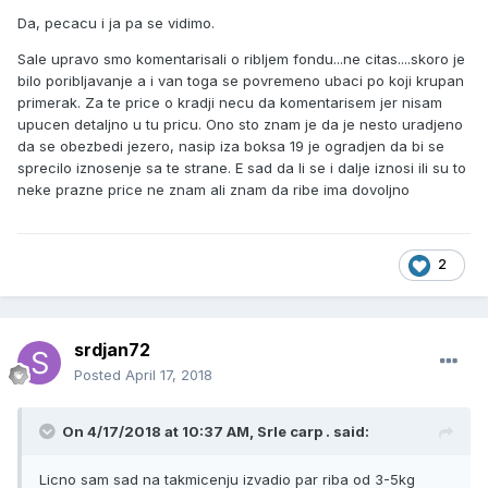
Da, pecacu i ja pa se vidimo.
Sale upravo smo komentarisali o ribljem fondu...ne citas....skoro je
bilo poribljavanje a i van toga se povremeno ubaci po koji krupan
primerak. Za te price o kradji necu da komentarisem jer nisam
upucen detaljno u tu pricu. Ono sto znam je da je nesto uradjeno
da se obezbedi jezero, nasip iza boksa 19 je ogradjen da bi se
sprecilo iznosenje sa te strane. E sad da li se i dalje iznosi ili su to
neke prazne price ne znam ali znam da ribe ima dovoljno
2
srdjan72
Posted
April 17, 2018
On 4/17/2018 at 10:37 AM, Srle carp . said:
Licno sam sad na takmicenju izvadio par riba od 3-5kg