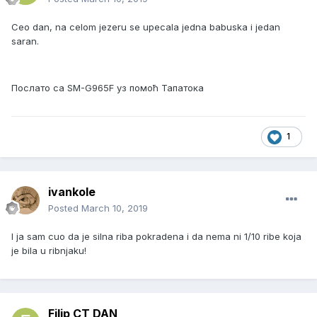
Ceo dan, na celom jezeru se upecala jedna babuska i jedan
saran.
Послато са SM-G965F уз помоћ Тапатока
1
ivankole
Posted
March 10, 2019
I ja sam cuo da je silna riba pokradena i da nema ni 1/10 ribe koja
je bila u ribnjaku!
Filip CT DAN