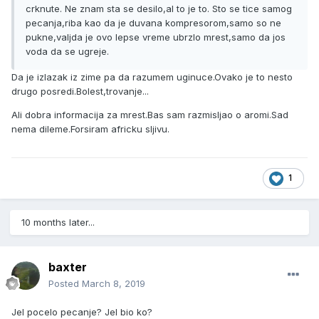
crknute. Ne znam sta se desilo,al to je to. Sto se tice samog
pecanja,riba kao da je duvana kompresorom,samo so ne
pukne,valjda je ovo lepse vreme ubrzlo mrest,samo da jos
voda da se ugreje.
Da je izlazak iz zime pa da razumem uginuce.Ovako je to nesto
drugo posredi.Bolest,trovanje...
Ali dobra informacija za mrest.Bas sam razmisljao o aromi.Sad
nema dileme.Forsiram africku sljivu.
1
10 months later...
baxter
Posted
March 8, 2019
Jel pocelo pecanje? Jel bio ko?