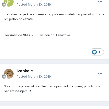
Posted
March 10, 2019
Ide takmicenje krajem meseca, pa cemo videti ukupan ulov. To ce
biti jedan pokazatelj.
Послато са SM-G965F уз помоћ Тапатока
1
ivankole
Posted
March 10, 2019
Stvarno mi je zao ako su lesinari opustosili Becmen, ja volim da
pecam na njemu!!