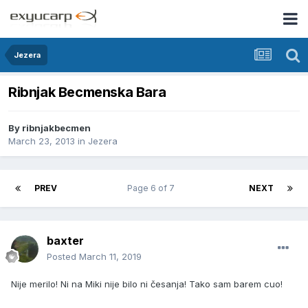
Jezera
Ribnjak Becmenska Bara
By
ribnjakbecmen
March 23, 2013
in
Jezera
PREV
Page 6 of 7
NEXT
baxter
Posted
March 11, 2019
Nije merilo! Ni na Miki nije bilo ni česanja! Tako sam barem cuo!