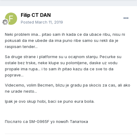
Filip CT DAN
Posted
March 11, 2019
Neki problem ima... pitao sam ih kada ce da ubace ribu, nisu ni
pokusali da me ubede da ima puno ribe samo su rekli da je
raspisan tender...
Sa druge strane i platforme su u ocajnom stanju. Pecurke su
ostale bez trske, neke klupe su polomljene, daske uz vodu
propale ima rupa... i to sam ih pitao kazu da ce sve to da
poprave...
Videcemo, volim Becmen, blizu je gradu pa skocis za cas, ali ako
ne urade nesto...
Ipak je ovo skup hobi, baci se puno eura boila.
Послато са SM-G965F уз помоћ Тапатока