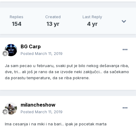
Replies
Created
Last Reply
154
13 yr
4 yr
BG Carp
Posted
March 11, 2019
Ja sam pecao u februaru, svaki put je bilo nekog dešavanja riba,
dve, tri... ali još je rano da se izvode neki zaključci... da sačekamo
da porastu temperature, da se riba pokrene.
milancheshow
Posted
March 11, 2019
Ima cesanja i na miki i na bari... ipak je pocetak marta