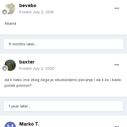
bevebo
Posted
July 2, 2019
Хвала
11 months later...
baxter
Posted
July 2, 2020
da li neko zna zbog čega je obustavljeno pecanje i da li će i kada
poćeti ponovo?
1 year later...
Marko T.