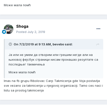
Може мала помћ
Shoga
Posted
July 2, 2019
On 7/2/2019 at 9:13 AM, bevebo said:
Ја или не умем да отворим или грешим негде али на
њиховој фејсбук страници нисам пронашао резултате са
последњег такмичења
Може мала помћ
Imas na fb grupu Ribolovac Carp Takmicenja gde Voja postavlja
sve vezano za takmicenja u njegovoj organizaciji. Tamo ces naci i
listu sa proslog takmicenja