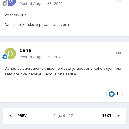
Posted
August 28, 2021
Pozdrav ljudi,
Da li je neko skoro pecao na jezeru...
dane
Posted
August 29, 2021
Danas se zavrsava takmicenje,dosta je upecano kako cujem,bio
sam pre dve nedelje i lepo je riba radila
1
PREV
Page 6 of 7
NEXT