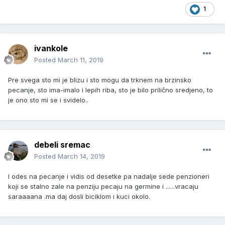
1
ivankole
Posted
March 11, 2019
Pre svega sto mi je blizu i sto mogu da trknem na brzinsko
pecanje, sto ima-imalo i lepih riba, sto je bilo prilično sredjeno, to
je ono sto mi se i svidelo..
debeli sremac
Posted
March 14, 2019
I odes na pecanje i vidis od desetke pa nadalje sede penzioneri
koji se stalno zale na penziju pecaju na germine i ......vracaju
saraaaana .ma daj dosli biciklom i kuci okolo.