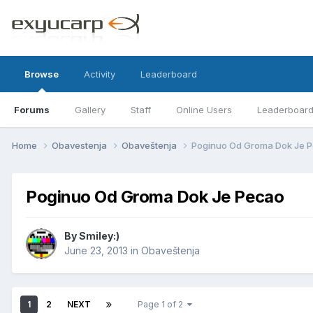
Browse
Activity
Leaderboard
Forums
Gallery
Staff
Online Users
Leaderboar
Home
Obavestenja
Obaveštenja
Poginuo Od Groma Dok Je 
Poginuo Od Groma Dok Je Pecao
By
Smiley:)
June 23, 2013
in
Obaveštenja
1
2
NEXT
Page 1 of 2