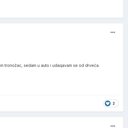
am tronožac, sedam u auto i udaqavam se od drveća.
2