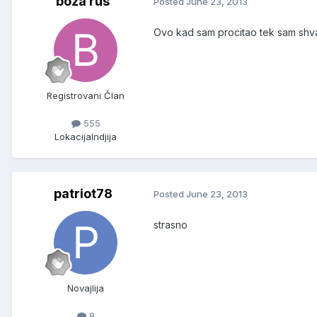
boza rus
Posted
June 23, 2013
Ovo kad sam procitao tek sam shvat
Registrovani Član
555
Lokacija
Indjija
patriot78
Posted
June 23, 2013
strasno
Novajlija
8