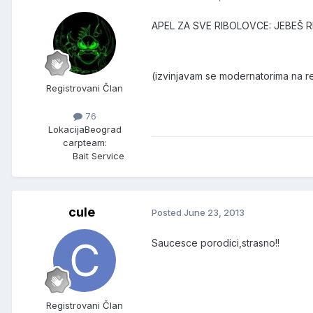
APEL ZA SVE RIBOLOVCE: JEBEŠ RI
(izvinjavam se modernatorima na r
Registrovani Član
76
Lokacija
Beograd
carpteam:
Bait Service
cule
Posted
June 23, 2013
Saucesce porodici,strasno!!
Registrovani Član