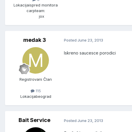
Lokacija
ispred monitora
carpteam:
jox
medak 3
Posted
June 23, 2013
Iskreno saucesce porodici
Registrovani Član
115
Lokacija
beograd
Bait Service
Posted
June 23, 2013