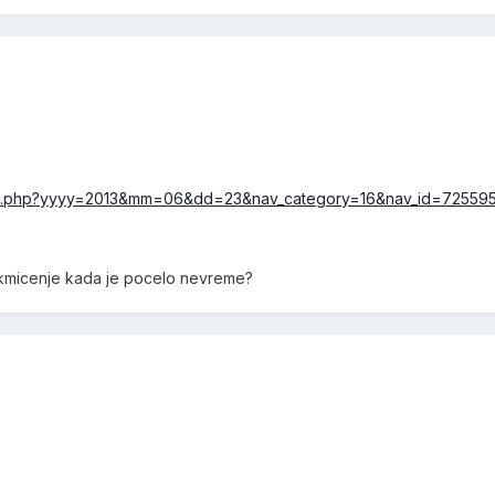
index.php?yyyy=2013&mm=06&dd=23&nav_category=16&nav_id=72559
takmicenje kada je pocelo nevreme?