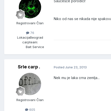
Saučešće porodici!
Niko od nas se nikada nije spakova
Registrovani Član
76
Lokacija
Beograd
carpteam:
Bait Service
Srle carp .
Posted
June 23, 2013
Nek mu je laka crna zemlja...
Registrovani Član
605