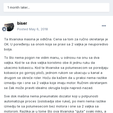
1 month later...
biser
Posted
May 6, 2018
Ta litvanska masina je odlična. Cena sa tom za ručno okretanje je
OK. U poređenju sa onom koja se pravi sa 2 valjka je neuporedivo
bolja.
To što nema pogon ne vidim manu, u odnosu na onu sa dva
valjka. Kod te sa dva valjka koristimo obe ili jednu ruku da
ubacimo kobasicu. Kod te litvanske sa polumesecom se poredjaju
kobasice po gornjoj ploči, jednom rukom se ubacuju u kanal a
drugom se okreće roler. Hoću da kažem da u praksi nema razlike
izmedju nje i one sa 2 valjka koje imaju motor. Ručnim okretanjem
se čak može praviti idealno okrugla bojla napred-nazad.
Sve dok mašina nema pneumatski dozator koji u potpunosti
automatizuje proces (oslobadja obe ruke), po meni nema razlike
izmedju te sa polumesecom bez motora i one sa 2 valjka sa
motorom. Razlika je u tome što ova litvanska "guta" svaki miks, a