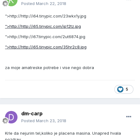
Posted
March 22, 2018
">http://
http://i64.tinypic.com/23wkx1y.jpg
">http://
http://i65.tinypic.com/ip12tz.jpg
">http://
http://i67.tinypic.com/2ut6874.jpg
">http://
http://i65.tinypic.com/35hr2c8.jpg
za moje amatreske potrebe i vise nego dobra
5
dm-carp
Posted
March 23, 2018
Krle da nejurim tel,koliko je placena masina. Unapred hvala
pozdrav.