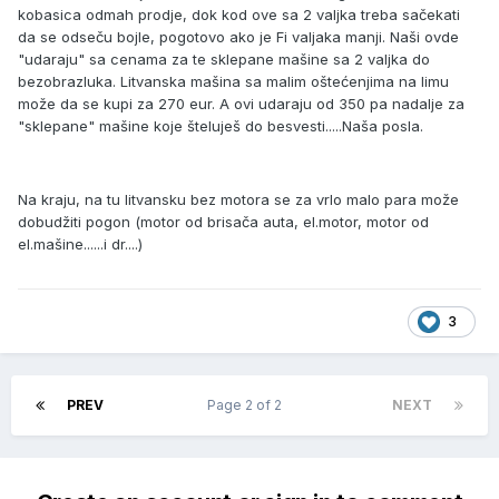
kobasica odmah prodje, dok kod ove sa 2 valjka treba sačekati
da se odseču bojle, pogotovo ako je Fi valjaka manji. Naši ovde
"udaraju" sa cenama za te sklepane mašine sa 2 valjka do
bezobrazluka. Litvanska mašina sa malim oštećenjima na limu
može da se kupi za 270 eur. A ovi udaraju od 350 pa nadalje za
"sklepane" mašine koje šteluješ do besvesti.....Naša posla.
Na kraju, na tu litvansku bez motora se za vrlo malo para može
dobudžiti pogon (motor od brisača auta, el.motor, motor od
el.mašine......i dr....)
3
PREV
Page 2 of 2
NEXT