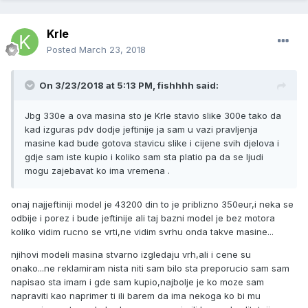
Krle
Posted
March 23, 2018
On 3/23/2018 at 5:13 PM, fishhhh said:
Jbg 330e a ova masina sto je Krle stavio slike 300e tako da
kad izguras pdv dodje jeftinije ja sam u vazi pravljenja
masine kad bude gotova stavicu slike i cijene svih djelova i
gdje sam iste kupio i koliko sam sta platio pa da se ljudi
mogu zajebavat ko ima vremena .
onaj najjeftiniji model je 43200 din to je priblizno 350eur,i neka se
odbije i porez i bude jeftinije ali taj bazni model je bez motora
koliko vidim rucno se vrti,ne vidim svrhu onda takve masine...
njihovi modeli masina stvarno izgledaju vrh,ali i cene su
onako...ne reklamiram nista niti sam bilo sta preporucio sam sam
napisao sta imam i gde sam kupio,najbolje je ko moze sam
napraviti kao naprimer ti ili barem da ima nekoga ko bi mu