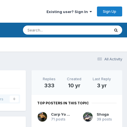
Sign Up
Existing user? Sign In
All Activity
Replies
Created
Last Reply
333
10 yr
3 yr
rs
0
TOP POSTERS IN THIS TOPIC
Carp Yo Yo
Shoga
71 posts
39 posts