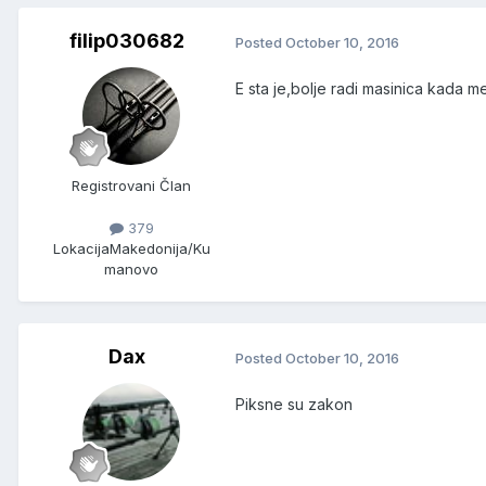
filip030682
Posted
October 10, 2016
E sta je,bolje radi masinica kada me
Registrovani Član
379
Lokacija
Makedonija/Ku
manovo
Dax
Posted
October 10, 2016
Piksne su zakon