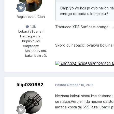
Carp yo yo koji je ovo najlon n
mnogo dopada u kompletu!?
Registrovani Član
1.3k
Trabucco XPS Surf cast orange.....
Lokacija
Bosna i
Hercegovina,
Pripičkovići
Skoro cu nabacit i ovakvu boju na
carpteam:
Ma kakav tim,
kakvi bakrači.
filip030682
Posted
October 10, 2016
Neznam kakvu semu ima shimano ulte
se nalazi.Verujem da nesme da stoi
mozda kosta taj SSS lezaj ubacili p