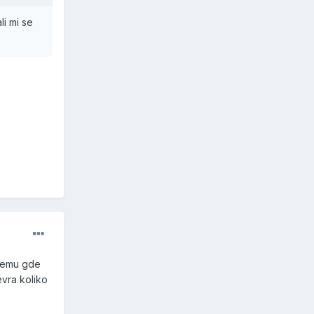
li mi se
 semu gde
evra koliko