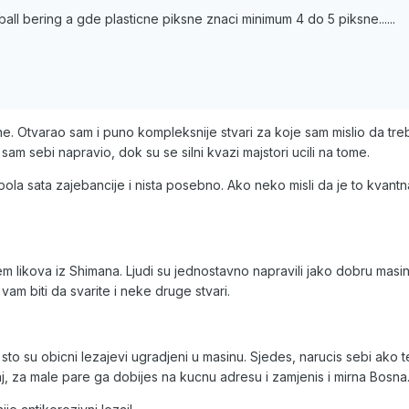
ball bering a gde plasticne piksne znaci minimum 4 do 5 piksne......
i ne. Otvarao sam i puno kompleksnije stvari za koje sam mislio da tr
sam sebi napravio, dok su se silni kvazi majstori ucili na tome.
h pola sata zajebancije i nista posebno. Ako neko misli da je to kvantna
em likova iz Shimana. Ljudi su jednostavno napravili jako dobru masi
 vam biti da svarite i neke druge stvari.
sto su obicni lezajevi ugradjeni u masinu. Sjedes, narucis sebi ako t
aj, za male pare ga dobijes na kucnu adresu i zamjenis i mirna Bosna