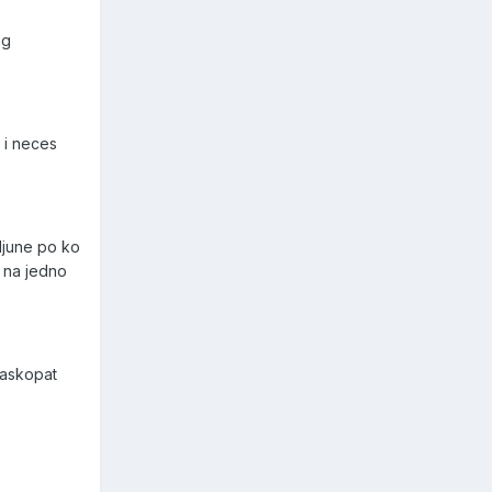
og
a i neces
pljune po ko
r na jedno
raskopat