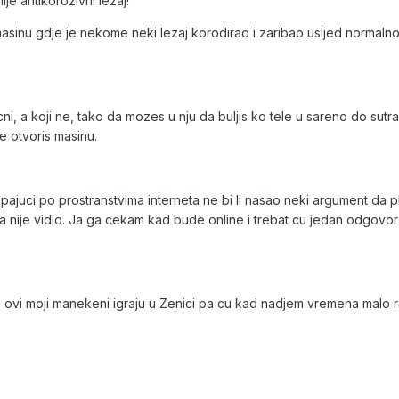
ije antikorozivni lezaj!
inu gdje je nekome neki lezaj korodirao i zaribao usljed normaln
cni, a koji ne, tako da mozes u nju da buljis ko tele u sareno do sutr
ne otvoris masinu.
pajuci po prostranstvima interneta ne bi li nasao neki argument da 
ma nije vidio. Ja ga cekam kad bude online i trebat cu jedan odgovo
 ovi moji manekeni igraju u Zenici pa cu kad nadjem vremena malo 