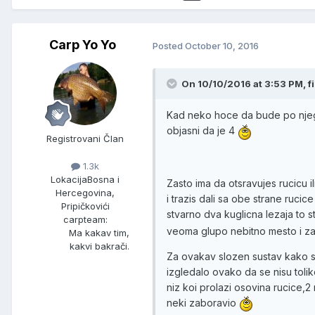
Carp Yo Yo
Posted
October 10, 2016
On 10/10/2016 at 3:53 PM, f
Kad neko hoce da bude po njeg
objasni da je 4
Registrovani Član
1.3k
Lokacija
Bosna i
Zasto ima da otsravujes rucicu i
Hercegovina,
i trazis dali sa obe strane rucic
Pripičkovići
stvarno dva kuglicna lezaja to 
carpteam:
veoma glupo nebitno mesto i za 
Ma kakav tim,
kakvi bakrači.
Za ovakav slozen sustav kako st
izgledalo ovako da se nisu toliko
niz koi prolazi osovina rucice,2 n
neki zaboravio