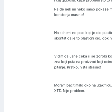
I cuj gluposti, kaze problem sto to n
Pa de nek mi neko samo pokaze mas
koristenja masine?
Na schemi ne pise koji je dio plasti
skontat da je to plasticni dio, dok 
Vidim da Jane ceka ili se zdrobi ko
zna koji puta na proizvod koji oci
pitanje. Kratko, nista strasno!
Moram bacit malo oko na utakmicu,
XTD. Nije problem.