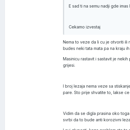
E sad ti na semu nadji gde imas 
Cekamo izvestaj
Nema to veze da li cu je otvoriti il
budes neki tata mata pa na kraju ih 
Masinicu rastavit i sastavit je neki
grijesi.
I broj lezaja nema veze sa stiskanj
pare. Sto prije shvatite to, lakse ce
Vidim da se digla prasina oko toga 
svrbi da to bude anti korozivni lez