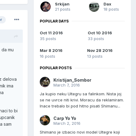
Srkijan
Dax
21 posts
18 posts
or
POPULAR DAYS
Oct 11 2016
Oct 10 2016
35 posts
33 posts
e da mu
Mar 8 2016
Nov 28 2016
16 posts
13 posts
POPULAR POSTS
az delova
Kristijan_Sombor
March 7, 2016
anik ima
na
Ja kupio neku Ultegru sa falinkom. Nista joj
se ne uvrce niti krivi. Moracu da reklamiram.
Inace trebalo bi pod hitno pisati Shimanu...
aci to bi
zupcanik
Carp Yo Yo
March 2, 2016
zda sam
Shimano je izbacio novi model Ultegre koji