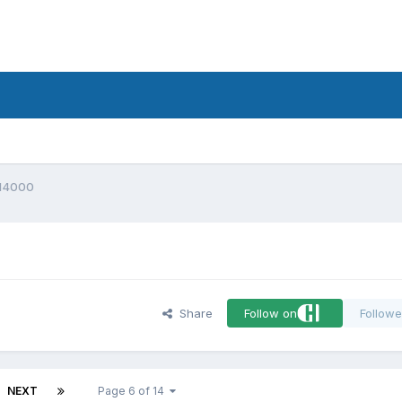
d
 14000
Share
Follow on
Followe
NEXT
Page 6 of 14