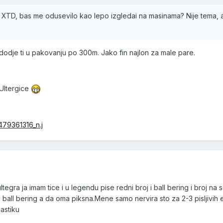
a XTD, bas me odusevilo kao lepo izgledai na masinama? Nije tema, a
 dodje ti u pakovanju po 300m. Jako fin najlon za male pare.
 Ultergice
gra ja imam tice i u legendu pise redni broj i ball bering i broj na
 ball bering a da oma piksna.Mene samo nervira sto za 2-3 pisljivih 
lastiku