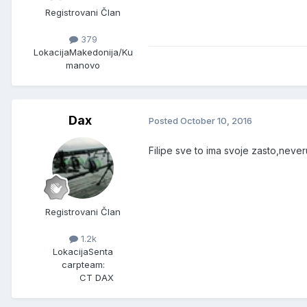
Registrovani Član
379
Lokacija
Makedonija/Ku
manovo
Dax
Posted
October 10, 2016
Filipe sve to ima svoje zasto,neve
Registrovani Član
1.2k
Lokacija
Senta
carpteam:
CT DAX