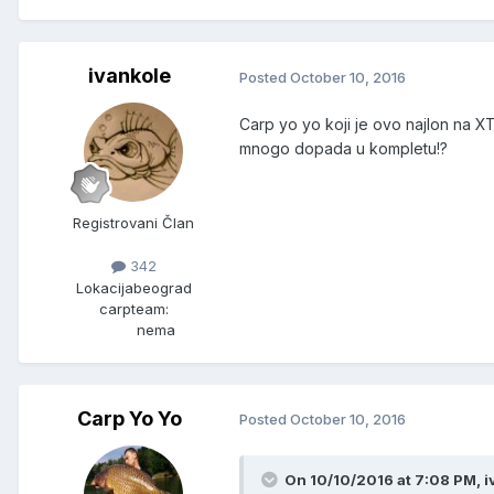
ivankole
Posted
October 10, 2016
Carp yo yo koji je ovo najlon na X
mnogo dopada u kompletu!?
Registrovani Član
342
Lokacija
beograd
carpteam:
nema
Carp Yo Yo
Posted
October 10, 2016
On 10/10/2016 at 7:08 PM, i