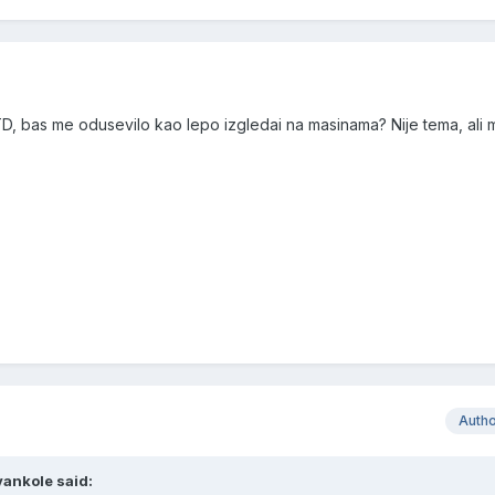
TD, bas me odusevilo kao lepo izgledai na masinama? Nije tema, ali 
Auth
vankole said: