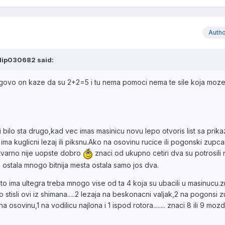
Auth
ilip030682 said:
ovo on kaze da su 2+2=5 i tu nema pomoci nema te sile koja moz
li bilo sta drugo,kad vec imas masinicu novu lepo otvoris list sa prik
e ima kuglicni lezaj ili piksnu.Ako na osovinu rucice ili pogonski zupc
stvarno nije uopste dobro
znaci od ukupno cetiri dva su potrosili 
ostala mnogo bitnija mesta ostala samo jos dva.
o ima ultegra treba mnogo vise od ta 4 koja su ubacili u masinucu.zn
 stisli ovi iz shimana.....2 lezaja na beskonacni valjak,2 na pogonsi 
a osovinu,1 na vodilicu najlona i 1 ispod rotora........ znaci 8 ili 9 mo