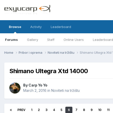
Browse
Activity
Leaderboard
Forums
Gallery
Staff
Online Users
Leaderboar
Home
Pribor i oprema
Noviteti na tržištu
Shimano Ultegra Xtd
Shimano Ultegra Xtd 14000
By
Carp Yo Yo
March 2, 2016
in
Noviteti na tržištu
PREV
1
2
3
4
5
6
7
8
9
10
11