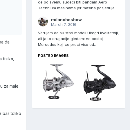
ce po svemu sudeci biti pandam Aero
Technium masinama jer masina posjeduje...
milancheshow
March 7, 2016
Verujem da su stari modeli Ultegri kvalitetniji,
ali ja to drugacije gledam: ne postoji
eba da
Mercedes koji ce preci vise od...
POSTED IMAGES
 fizika,
nu za male
e bas toliko
.