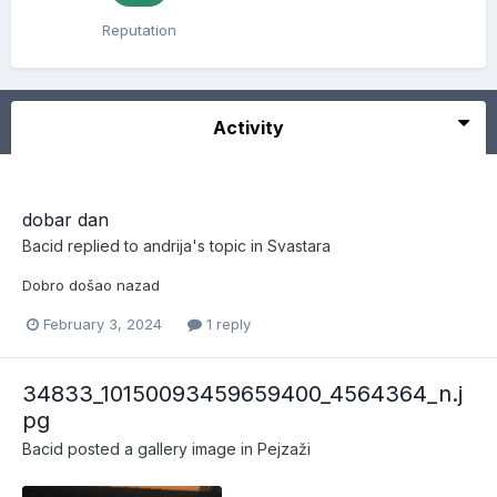
Reputation
Activity
dobar dan
Bacid
replied to
andrija
's topic in
Svastara
Dobro došao nazad
February 3, 2024
1 reply
34833_10150093459659400_4564364_n.j
pg
Bacid
posted a gallery image in
Pejzaži