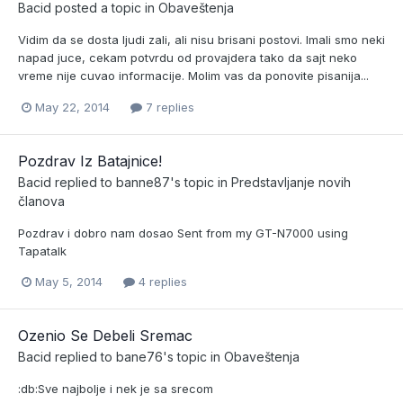
Bacid
posted a topic in
Obaveštenja
Vidim da se dosta ljudi zali, ali nisu brisani postovi. Imali smo neki
napad juce, cekam potvrdu od provajdera tako da sajt neko
vreme nije cuvao informacije. Molim vas da ponovite pisanija...
May 22, 2014
7 replies
Pozdrav Iz Batajnice!
Bacid
replied to
banne87
's topic in
Predstavljanje novih
članova
Pozdrav i dobro nam dosao Sent from my GT-N7000 using
Tapatalk
May 5, 2014
4 replies
Ozenio Se Debeli Sremac
Bacid
replied to
bane76
's topic in
Obaveštenja
:db:Sve najbolje i nek je sa srecom