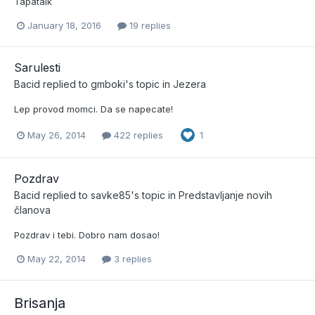
Tapatalk
January 18, 2016
19 replies
Sarulesti
Bacid
replied to
gmboki
's topic in
Jezera
Lep provod momci. Da se napecate!
May 26, 2014
422 replies
1
Pozdrav
Bacid
replied to
savke85
's topic in
Predstavljanje novih
članova
Pozdrav i tebi. Dobro nam dosao!
May 22, 2014
3 replies
Brisanja