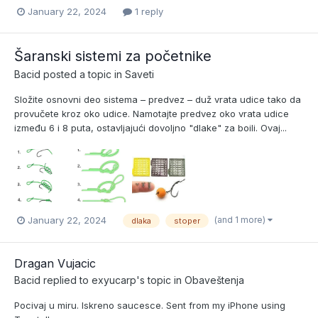
January 22, 2024
1 reply
Šaranski sistemi za početnike
Bacid
posted a topic in
Saveti
Složite osnovni deo sistema – predvez – duž vrata udice tako da
provučete kroz oko udice. Namotajte predvez oko vrata udice
između 6 i 8 puta, ostavljajući dovoljno "dlake" za boili. Ovaj...
(and 1 more)
January 22, 2024
dlaka
stoper
Dragan Vujacic
Bacid
replied to
exyucarp
's topic in
Obaveštenja
Pocivaj u miru. Iskreno saucesce. Sent from my iPhone using