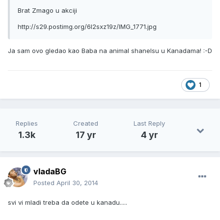
Brat Zmago u akciji
http://s29.postimg.org/6l2sxz19z/IMG_1771.jpg
Ja sam ovo gledao kao Baba na animal shanelsu u Kanadama! :-D
1
Replies
Created
Last Reply
1.3k
17 yr
4 yr
vladaBG
Posted
April 30, 2014
svi vi mladi treba da odete u kanadu.....