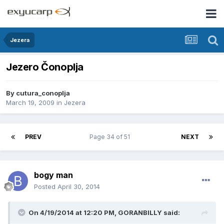
Jezera
Jezero Čonoplja
By
cutura_conoplja
March 19, 2009
in
Jezera
PREV
Page 34 of 51
NEXT
bogy man
Posted
April 30, 2014
On 4/19/2014 at 12:20 PM, GORANBILLY said: