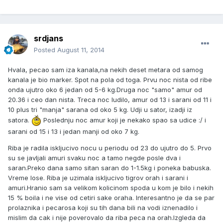
srdjans
Posted
August 11, 2014
Hvala, pecao sam iza kanala,na nekih deset metara od samog
kanala je bio marker. Spot na pola od toga. Prvu noc nista od ribe
onda ujutro oko 6 jedan od 5-6 kg.Druga noc "samo" amur od
20.36 i ceo dan nista. Treca noc ludilo, amur od 13 i sarani od 11 i
10 plus tri "manja" sarana od oko 5 kg. Udji u sator, izadji iz
satora.
Poslednju noc amur koji je nekako spao sa udice :/ i
sarani od 15 i 13 i jedan manji od oko 7 kg.
Riba je radila iskljucivo nocu u periodu od 23 do ujutro do 5. Prvo
su se javljali amuri svaku noc a tamo negde posle dva i
saran.Preko dana samo sitan saran do 1-1.5kg i poneka babuska.
Vreme lose. Riba je uzimala iskljucivo tigrov orah i sarani i
amuri.Hranio sam sa velikom kolicinom spoda u kom je bilo i nekih
15 % boila i ne vise od cetiri sake oraha. Interesantno je da se par
prolaznika i pecarosa koji su tih dana bili na vodi iznenadilo i
mislim da cak i nije poverovalo da riba peca na orah.Izgleda da