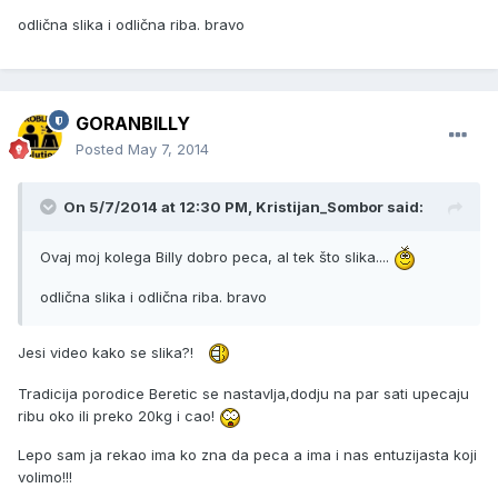
odlična slika i odlična riba. bravo
GORANBILLY
Posted
May 7, 2014
On 5/7/2014 at 12:30 PM, Kristijan_Sombor said:
Ovaj moj kolega Billy dobro peca, al tek što slika....
odlična slika i odlična riba. bravo
Jesi video kako se slika?!
Tradicija porodice Beretic se nastavlja,dodju na par sati upecaju
ribu oko ili preko 20kg i cao!
Lepo sam ja rekao ima ko zna da peca a ima i nas entuzijasta koji
volimo!!!