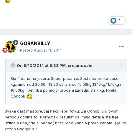
4
GORANBILLY
Posted
August 11, 2014
On 8/10/2014 at 6:33 PM, srdjans said:
Bio 4 dana na jezeru. Super pecanje. Sest riba preko deset
kg...amuri od 20.36 i 13.20 sarani od 15.06kg,13.10kg,11.70kg i
10.03kg i pet riba po mojoj proceni izmedju 3 i 7 kg. Hvala
Conoplji
Svaka cast majstore,daj neku lepu fotku. Za Conoplju u ovom
periodu godine to je vrhunski rezultat,daj malo detalja sta ti je
uzimala riba,gde si pecao( bliza ivica kanala preko kanala...) jel te
zezao Cverglan..?