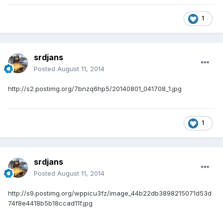
1
srdjans
Posted
August 11, 2014
http://s2.postimg.org/7bnzq6hp5/20140801_041708_1.jpg
1
srdjans
Posted
August 11, 2014
http://s9.postimg.org/wppicu3fz/image_44b22db3898215071d53d
74f8e4418b5b18ccad11f.jpg