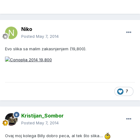
Niko
Posted
May 7, 2014
Evo slika sa malim zakasnjenjem (19,800).
7
Kristijan_Sombor
Posted
May 7, 2014
Ovaj moj kolega Billy dobro peca, al tek što slika....