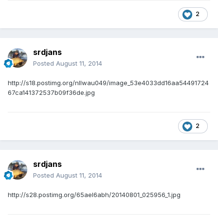
2
srdjans
Posted
August 11, 2014
http://s18.postimg.org/nllwau049/image_53e4033dd16aa54491724
67ca141372537b09f36de.jpg
2
srdjans
Posted
August 11, 2014
http://s28.postimg.org/65ael6abh/20140801_025956_1.jpg