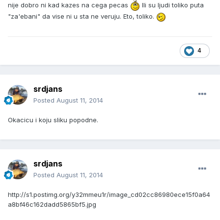
nije dobro ni kad kazes na cega pecas
Ili su ljudi toliko puta
"za'ebani" da vise ni u sta ne veruju. Eto, toliko.
4
srdjans
Posted
August 11, 2014
Okacicu i koju sliku popodne.
srdjans
Posted
August 11, 2014
http://s1.postimg.org/y32mmeu1r/image_cd02cc86980ece15f0a64
a8bf46c162dadd5865bf5.jpg