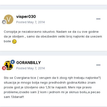
visper030
Posted
May 7, 2014
Conoplja je nezaboravno iskustvo. Nadam se da cu ove godine
da je obidjem , samo da obezbedim veliki broj najlonki da uvezem
boile
GORANBILLY
Posted
May 7, 2014
Sto se Cverglana tice ( verujem da ti zbog njih trebaju najlonke?)
situacija je mnogo bolja nego predhodnih godina.Koliko znam
prosle god je izlovljeno oko 1,5t te napasti. Meni nije pravio
probleme,izvadio sam 2 kom i jednom mi je skinuo boilu,a pecao
sam 13dana!!!