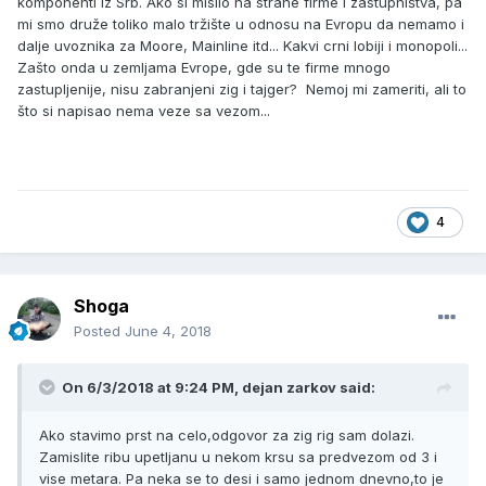
komponenti iz Srb. Ako si mislio na strane firme i zastupništva, pa
mi smo druže toliko malo tržište u odnosu na Evropu da nemamo i
dalje uvoznika za Moore, Mainline itd... Kakvi crni lobiji i monopoli...
Zašto onda u zemljama Evrope, gde su te firme mnogo
zastupljenije, nisu zabranjeni zig i tajger? Nemoj mi zameriti, ali to
što si napisao nema veze sa vezom...
4
Shoga
Posted
June 4, 2018
On 6/3/2018 at 9:24 PM, dejan zarkov said:
Ako stavimo prst na celo,odgovor za zig rig sam dolazi.
Zamislite ribu upetljanu u nekom krsu sa predvezom od 3 i
vise metara. Pa neka se to desi i samo jednom dnevno,to je