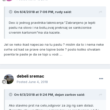
On 6/4/2018 at 7:06 PM, rudy said:
Deo iz jednog pravilnika takmicenja:"Zabranjeno je lepiti
pastu na olovo i na boilu,ovaj prekrsaj se sankcionise
crvenim kartonom"ma sta kazete.
Jel se neko ikad napecao na tu pastu ? mislim da to i nema neke
svrhe od kad se prave one topive boile ? posto koliko shvatam
poenta te paste je da se topi u vodi ....
debeli sremac
Posted
June 4, 2018
On 6/3/2018 at 9:24 PM, dejan zarkov said:
Ako stavimo prst na celo,odgovor za zig rig sam dolazi.