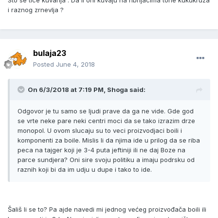
Sto se tice kuvanja . Da li oni kuvaju na ribnjacima tone kukukruza
i raznog zrnevlja ?
bulaja23
Posted
June 4, 2018
On 6/3/2018 at 7:19 PM, Shoga said:
Odgovor je tu samo se ljudi prave da ga ne vide. Gde god
se vrte neke pare neki centri moci da se tako izrazim drze
monopol. U ovom slucaju su to veci proizvodjaci boili i
komponenti za boile. Mislis li da njima ide u prilog da se riba
peca na tajger koji je 3-4 puta jeftiniji ili ne daj Boze na
parce sundjera? Oni sire svoju politiku a imaju podrsku od
raznih koji bi da im udju u dupe i tako to ide.
Šališ li se to? Pa ajde navedi mi jednog većeg proizvođača boili ili