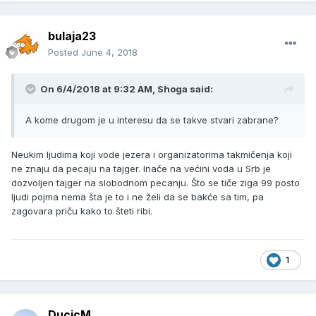
bulaja23
Posted
June 4, 2018
On 6/4/2018 at 9:32 AM, Shoga said:
A kome drugom je u interesu da se takve stvari zabrane?
Neukim ljudima koji vode jezera i organizatorima takmičenja koji
ne znaju da pecaju na tajger. Inače na većini voda u Srb je
dozvoljen tajger na slobodnom pecanju. Što se tiče ziga 99 posto
ljudi pojma nema šta je to i ne želi da se bakće sa tim, pa
zagovara priču kako to šteti ribi.
1
DucicM