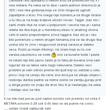
Zamislite ribu upetljanu u nekom krsu sa predvezom od 3 i
vise metara. Pa neka se to desi i samo jednom dnevno,to je
300 i vise riba godisnje,koje ce (vrlo moguce) uginuti
zapetljane u krsu. Pre svega nije humano,a sa druge strane
u tu ribu je na kraju krajeva ulozen novac. Tajger ,kao sto i
sami znate riba ne svari u potpunosti i vecina nas je i sama
videla da riba koja je u meredovu,izbaci iz analnog otvora
celo ili samo prepolovljeno zrnce tajgera. Kao sto je i vec
bilo pomenuto u nekim drugim temama,zna se da druga riba
uzima isto to zrno i mogucnost sirenja zaraza je daleko
veca. Posto ja nisam ihtiolog i ne znam koje su to sve
zaraze,zaustavicu se ovde
ovo za kuvane boile i paste
mi nikad nije bilo jasno zasto je to tako,ali kuvana zrna sam
siguran da se lakse vare nego nekuvana. Daleko veci
problem je sam odnos prema ribi ljudi koji su zalutali u celu
pricu i koji ne umeju da cene zivo bice,pa se slikaju stojeci i
reskiraju dariba padne sa metra visine na zemlju,guraju prst
u skrge,posto ne znaju da drze ribu ili je naslanjaju na sebe
i skidaju sluz sa ribe.
ti na miki kad pecas pod sajlom koristis sok predvez od cirka 5
METARA.osnovni 0.28 sok 0.40 desi se da pukne na cvoru
.......ostalo izvedi zakljucak sam