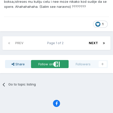
boksa,istreses mu kutiju celu i nee moze nikako kod sudije da se
opere. Ahahahahaha. (Salim see naravno) ????????
1
PREV
Page 1 of 2
NEXT
Share
Follow on
Followers
0
Go to topic listing