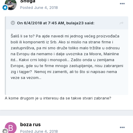
Shoga
Posted
June 4, 2018
On 6/4/2018 at 7:45 AM, bulaja23 said:
Šališ li se to? Pa ajde navedi mi jednog većeg proizvođača
boili ili komponenti iz Srb. Ako si mislio na strane firme i
zastupništva, pa mi smo druže toliko malo tržište u odnosu
na Evropu da nemamo i dalje uvoznika za Moore, Mainline
itd... Kakvi crni lobiji i monopoli... Zašto onda u zemljama
Evrope, gde su te firme mnogo zastupljenije, nisu zabranjeni
zig i tajger? Nemoj mi zameriti, ali to što si napisao nema
veze sa vezom...
A kome drugom je u interesu da se takve stvari zabrane?
boza rus
Posted
June 4, 2018