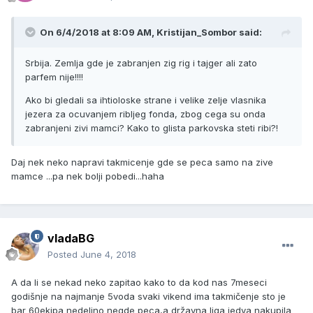
On 6/4/2018 at 8:09 AM, Kristijan_Sombor said:
Srbija. Zemlja gde je zabranjen zig rig i tajger ali zato
parfem nije!!!!
Ako bi gledali sa ihtioloske strane i velike zelje vlasnika
jezera za ocuvanjem ribljeg fonda, zbog cega su onda
zabranjeni zivi mamci? Kako to glista parkovska steti ribi?!
Daj nek neko napravi takmicenje gde se peca samo na zive
mamce ...pa nek bolji pobedi...haha
vladaBG
Posted
June 4, 2018
A da li se nekad neko zapitao kako to da kod nas 7meseci
godišnje na najmanje 5voda svaki vikend ima takmičenje sto je
bar 60ekipa nedeljno negde peca,a državna liga jedva nakupila