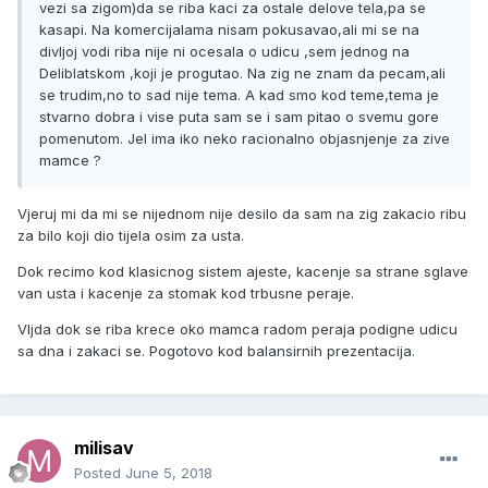
vezi sa zigom)da se riba kaci za ostale delove tela,pa se
kasapi. Na komercijalama nisam pokusavao,ali mi se na
divljoj vodi riba nije ni ocesala o udicu ,sem jednog na
Deliblatskom ,koji je progutao. Na zig ne znam da pecam,ali
se trudim,no to sad nije tema. A kad smo kod teme,tema je
stvarno dobra i vise puta sam se i sam pitao o svemu gore
pomenutom. Jel ima iko neko racionalno objasnjenje za zive
mamce ?
Vjeruj mi da mi se nijednom nije desilo da sam na zig zakacio ribu
za bilo koji dio tijela osim za usta.
Dok recimo kod klasicnog sistem ajeste, kacenje sa strane sglave
van usta i kacenje za stomak kod trbusne peraje.
Vljda dok se riba krece oko mamca radom peraja podigne udicu
sa dna i zakaci se. Pogotovo kod balansirnih prezentacija.
milisav
Posted
June 5, 2018