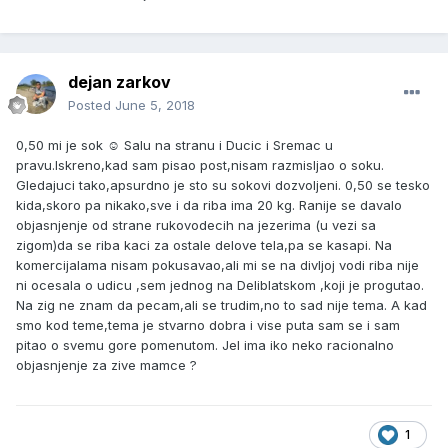
dejan zarkov
Posted
June 5, 2018
0,50 mi je sok ☺ Salu na stranu i Ducic i Sremac u
pravu.Iskreno,kad sam pisao post,nisam razmisljao o soku.
Gledajuci tako,apsurdno je sto su sokovi dozvoljeni. 0,50 se tesko
kida,skoro pa nikako,sve i da riba ima 20 kg. Ranije se davalo
objasnjenje od strane rukovodecih na jezerima (u vezi sa
zigom)da se riba kaci za ostale delove tela,pa se kasapi. Na
komercijalama nisam pokusavao,ali mi se na divljoj vodi riba nije
ni ocesala o udicu ,sem jednog na Deliblatskom ,koji je progutao.
Na zig ne znam da pecam,ali se trudim,no to sad nije tema. A kad
smo kod teme,tema je stvarno dobra i vise puta sam se i sam
pitao o svemu gore pomenutom. Jel ima iko neko racionalno
objasnjenje za zive mamce ?
1