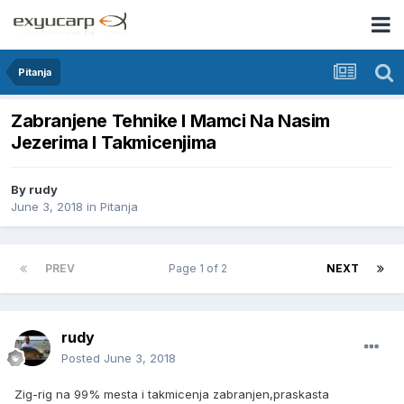
Pitanja
Zabranjene Tehnike I Mamci Na Nasim
Jezerima I Takmicenjima
By
rudy
June 3, 2018
in
Pitanja
PREV
Page 1 of 2
NEXT
rudy
Posted
June 3, 2018
Zig-rig na 99% mesta i takmicenja zabranjen,praskasta