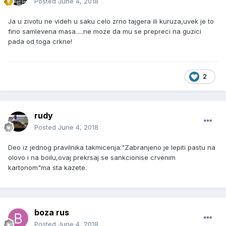
Posted
June 4, 2018
Ja u zivotu ne videh u saku celo zrno tajgera ili kuruza,uvek je to
fino samlevena masa.....ne moze da mu se prepreci na guzici
pada od toga crkne!
2
rudy
Posted
June 4, 2018
Deo iz jednog pravilnika takmicenja:"Zabranjeno je lepiti pastu na
olovo i na boilu,ovaj prekrsaj se sankcionise crvenim
kartonom"ma sta kazete.
boza rus
Posted
June 4, 2018