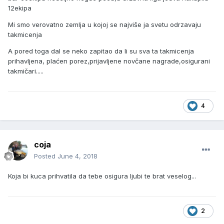
12ekipa
Mi smo verovatno zemlja u kojoj se najviše ja svetu odrzavaju
takmicenja
A pored toga dal se neko zapitao da li su sva ta takmicenja
prihavljena, plaćen porez,prijavljene novčane nagrade,osigurani
takmičari.....
4
coja
Posted
June 4, 2018
Koja bi kuca prihvatila da tebe osigura ljubi te brat veselog...
2