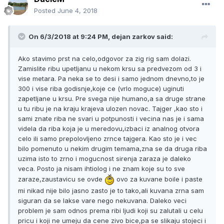
Posted
June 4, 2018
On 6/3/2018 at 9:24 PM, dejan zarkov said:
Ako stavimo prst na celo,odgovor za zig rig sam dolazi.
Zamislite ribu upetljanu u nekom krsu sa predvezom od 3 i
vise metara. Pa neka se to desi i samo jednom dnevno,to je
300 i vise riba godisnje,koje ce (vrlo moguce) uginuti
zapetljane u krsu. Pre svega nije humano,a sa druge strane
u tu ribu je na kraju krajeva ulozen novac. Tajger ,kao sto i
sami znate riba ne svari u potpunosti i vecina nas je i sama
videla da riba koja je u meredovu,izbaci iz analnog otvora
celo ili samo prepolovljeno zrnce tajgera. Kao sto je i vec
bilo pomenuto u nekim drugim temama,zna se da druga riba
uzima isto to zrno i mogucnost sirenja zaraza je daleko
veca. Posto ja nisam ihtiolog i ne znam koje su to sve
zaraze,zaustavicu se ovde
ovo za kuvane boile i paste
mi nikad nije bilo jasno zasto je to tako,ali kuvana zrna sam
siguran da se lakse vare nego nekuvana. Daleko veci
problem je sam odnos prema ribi ljudi koji su zalutali u celu
pricu i koji ne umeju da cene zivo bice,pa se slikaju stojeci i