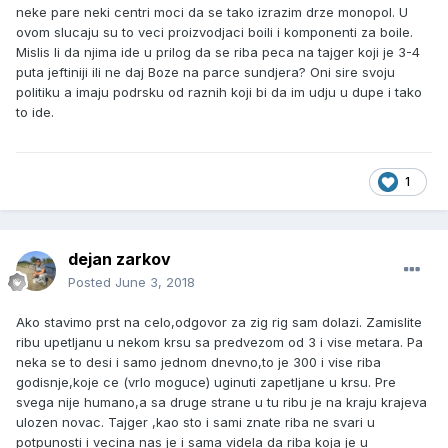
neke pare neki centri moci da se tako izrazim drze monopol. U
ovom slucaju su to veci proizvodjaci boili i komponenti za boile.
Mislis li da njima ide u prilog da se riba peca na tajger koji je 3-4
puta jeftiniji ili ne daj Boze na parce sundjera? Oni sire svoju
politiku a imaju podrsku od raznih koji bi da im udju u dupe i tako
to ide.
1
dejan zarkov
Posted
June 3, 2018
Ako stavimo prst na celo,odgovor za zig rig sam dolazi. Zamislite
ribu upetljanu u nekom krsu sa predvezom od 3 i vise metara. Pa
neka se to desi i samo jednom dnevno,to je 300 i vise riba
godisnje,koje ce (vrlo moguce) uginuti zapetljane u krsu. Pre
svega nije humano,a sa druge strane u tu ribu je na kraju krajeva
ulozen novac. Tajger ,kao sto i sami znate riba ne svari u
potpunosti i vecina nas je i sama videla da riba koja je u