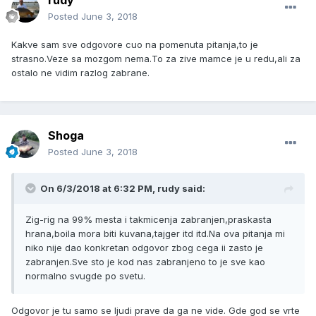
rudy
Posted
June 3, 2018
Kakve sam sve odgovore cuo na pomenuta pitanja,to je
strasno.Veze sa mozgom nema.To za zive mamce je u redu,ali za
ostalo ne vidim razlog zabrane.
Shoga
Posted
June 3, 2018
On 6/3/2018 at 6:32 PM, rudy said:
Zig-rig na 99% mesta i takmicenja zabranjen,praskasta
hrana,boila mora biti kuvana,tajger itd itd.Na ova pitanja mi
niko nije dao konkretan odgovor zbog cega ii zasto je
zabranjen.Sve sto je kod nas zabranjeno to je sve kao
normalno svugde po svetu.
Odgovor je tu samo se ljudi prave da ga ne vide. Gde god se vrte