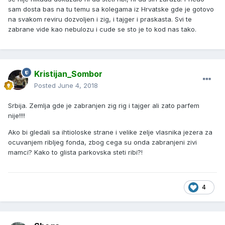
sam dosta bas na tu temu sa kolegama iz Hrvatske gde je gotovo
na svakom reviru dozvoljen i zig, i tajger i praskasta. Svi te
zabrane vide kao nebulozu i cude se sto je to kod nas tako.
Kristijan_Sombor
Posted
June 4, 2018
Srbija. Zemlja gde je zabranjen zig rig i tajger ali zato parfem
nije!!!!
Ako bi gledali sa ihtioloske strane i velike zelje vlasnika jezera za
ocuvanjem ribljeg fonda, zbog cega su onda zabranjeni zivi
mamci? Kako to glista parkovska steti ribi?!
4