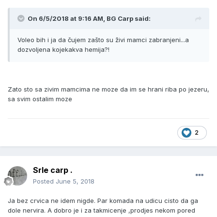
On 6/5/2018 at 9:16 AM, BG Carp said:
Voleo bih i ja da čujem zašto su živi mamci zabranjeni...a
dozvoljena kojekakva hemija?!
Zato sto sa zivim mamcima ne moze da im se hrani riba po jezeru,
sa svim ostalim moze
2
Srle carp .
Posted
June 5, 2018
Ja bez crvica ne idem nigde. Par komada na udicu cisto da ga
dole nervira. A dobro je i za takmicenje ,prodjes nekom pored