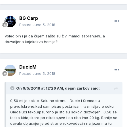
BG Carp
Posted
June 5, 2018
Voleo bih i ja da čujem zašto su živi mamci zabranjeni...a
dozvoljena kojekakva hemija?!
DucicM
Posted
June 5, 2018
On 6/5/2018 at 12:29 AM, dejan zarkov said:
0,50 mi je sok ☺ Salu na stranu i Ducic i Sremac u
pravu.Iskreno,kad sam pisao post,nisam razmisljao o soku.
Gledajuci tako,apsurdno je sto su sokovi dozvoljeni. 0,50 se
tesko kida,skoro pa nikako,sve i da riba ima 20 kg. Ranije se
davalo objasnjenje od strane rukovodecih na jezerima (u