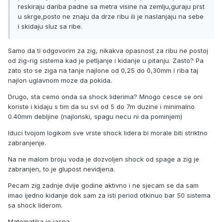
reskiraju dariba padne sa metra visine na zemlju,guraju prst
u skrge,posto ne znaju da drze ribu ili je naslanjaju na sebe
i skidaju sluz sa ribe.
Samo da ti odgovorim za zig, nikakva opasnost za ribu ne postoj
od zig-rig sistema kad je petljanje i kidanje u pitanju. Zasto? Pa
zato sto se ziga na tanje najlone od 0,25 do 0,30mm i riba taj
najlon uglavnom moze da pokida.
Drugo, sta cemo onda sa shock liderima? Mnogo cesce se oni
koriste i kidaju s tim da su svi od 5 do 7m duzine i minimalno
0.40mm debljine (najlonski, spagu necu ni da pominjem)
Iduci tvojom logikom sve vrste shock lidera bi morale biti striktno
zabranjenje.
Na ne malom broju voda je dozvoljen shock od spage a zig je
zabranjen, to je glupost nevidjena.
Pecam zig zadnje dvije godine aktivno i ne sjecam se da sam
imao ijedno kidanje dok sam za isti period otkinuo bar 50 sistema
sa shock liderom.
Matematika je jasna...