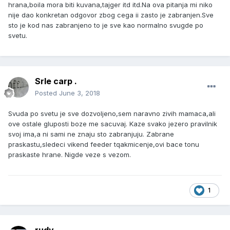
hrana,boila mora biti kuvana,tajger itd itd.Na ova pitanja mi niko
nije dao konkretan odgovor zbog cega ii zasto je zabranjen.Sve
sto je kod nas zabranjeno to je sve kao normalno svugde po
svetu.
Srle carp .
Posted
June 3, 2018
Svuda po svetu je sve dozvoljeno,sem naravno zivih mamaca,ali
ove ostale gluposti boze me sacuvaj. Kaze svako jezero pravilnik
svoj ima,a ni sami ne znaju sto zabranjuju. Zabrane
praskastu,sledeci vikend feeder tqakmicenje,ovi bace tonu
praskaste hrane. Nigde veze s vezom.
1