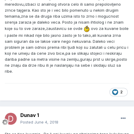
meredovu,izbaci iz analnog otvora celo ili samo prepolovljeno
zrnce tajgera. Kao sto je i vec bilo pomenuto u nekim drugim
temama,zna se da druga riba uzima isto to zrno i mogucnost
sirenja zaraza je daleko veca. Posto ja nisam ihtiolog i ne znam
koje su to sve zaraze,zaustavicu se ovde
ovo za kuvane boile
i paste mi nikad nije bilo jasno zasto je to tako,ali kuvana zrna
sam siguran da se lakse vare nego nekuvana. Daleko veci
problem je sam odnos prema ribi ljudi koji su zalutali u celu pricu i
koji ne umeju da cene zivo bice,pa se slikaju stojeci i reskiraju
dariba padne sa metra visine na zemlju,guraju prst u skrge,posto
ne znaju da drze ribu ili je naslanjaju na sebe i skidaju sluz sa
ribe.
2
Dunav 1
Posted
June 4, 2018