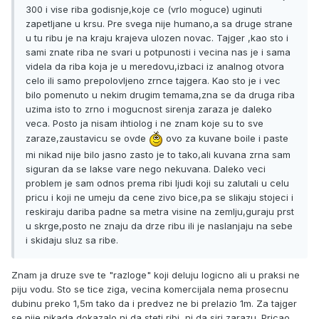
300 i vise riba godisnje,koje ce (vrlo moguce) uginuti
zapetljane u krsu. Pre svega nije humano,a sa druge strane
u tu ribu je na kraju krajeva ulozen novac. Tajger ,kao sto i
sami znate riba ne svari u potpunosti i vecina nas je i sama
videla da riba koja je u meredovu,izbaci iz analnog otvora
celo ili samo prepolovljeno zrnce tajgera. Kao sto je i vec
bilo pomenuto u nekim drugim temama,zna se da druga riba
uzima isto to zrno i mogucnost sirenja zaraza je daleko
veca. Posto ja nisam ihtiolog i ne znam koje su to sve
zaraze,zaustavicu se ovde
ovo za kuvane boile i paste
mi nikad nije bilo jasno zasto je to tako,ali kuvana zrna sam
siguran da se lakse vare nego nekuvana. Daleko veci
problem je sam odnos prema ribi ljudi koji su zalutali u celu
pricu i koji ne umeju da cene zivo bice,pa se slikaju stojeci i
reskiraju dariba padne sa metra visine na zemlju,guraju prst
u skrge,posto ne znaju da drze ribu ili je naslanjaju na sebe
i skidaju sluz sa ribe.
Znam ja druze sve te "razloge" koji deluju logicno ali u praksi ne
piju vodu. Sto se tice ziga, vecina komercijala nema prosecnu
dubinu preko 1,5m tako da i predvez ne bi prelazio 1m. Za tajger
se nije nikada dokazalo ni da steti ribi, ni da siri zarazu. Pricao