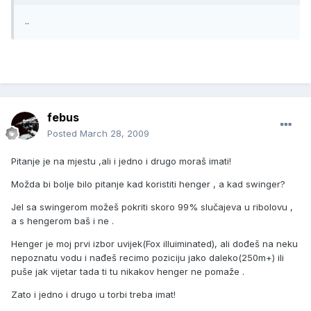
..
febus
Posted
March 28, 2009
Pitanje je na mjestu ,ali i jedno i drugo moraš imati!
Možda bi bolje bilo pitanje kad koristiti henger , a kad swinger?
Jel sa swingerom možeš pokriti skoro 99% slučajeva u ribolovu ,
a s hengerom baš i ne .
Henger je moj prvi izbor uvijek(Fox illuiminated), ali dođeš na neku
nepoznatu vodu i nađeš recimo poziciju jako daleko(250m+) ili
puše jak vijetar tada ti tu nikakov henger ne pomaže .
Zato i jedno i drugo u torbi treba imat!