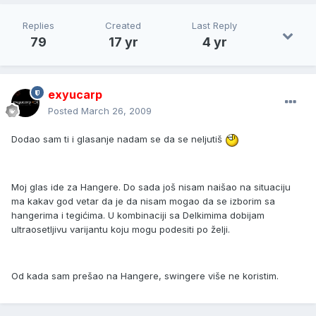
Replies
Created
Last Reply
79
17 yr
4 yr
exyucarp
Posted
March 26, 2009
Dodao sam ti i glasanje nadam se da se neljutiš
Moj glas ide za Hangere. Do sada još nisam naišao na situaciju
ma kakav god vetar da je da nisam mogao da se izborim sa
hangerima i tegićima. U kombinaciji sa Delkimima dobijam
ultraosetljivu varijantu koju mogu podesiti po želji.
Od kada sam prešao na Hangere, swingere više ne koristim.