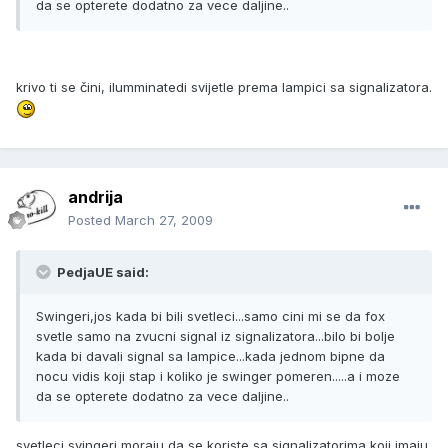
da se opterete dodatno za vece daljine..
krivo ti se čini, ilumminatedi svijetle prema lampici sa signalizatora.
andrija
Posted
March 27, 2009
PedjaUE said:
Swingeri,jos kada bi bili svetleci...samo cini mi se da fox
svetle samo na zvucni signal iz signalizatora...bilo bi bolje
kada bi davali signal sa lampice...kada jednom bipne da
nocu vidis koji stap i koliko je swinger pomeren.....a i moze
da se opterete dodatno za vece daljine..
svetleci svingeri moraju da se koriste sa signalizatorima koji imaju