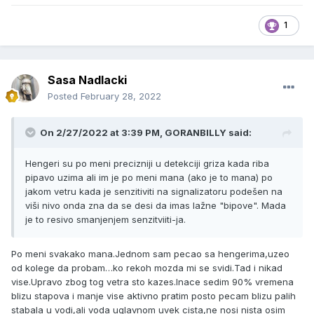
1
Sasa Nadlacki
Posted
February 28, 2022
On 2/27/2022 at 3:39 PM,
GORANBILLY
said:
Hengeri su po meni precizniji u detekciji griza kada riba
pipavo uzima ali im je po meni mana (ako je to mana) po
jakom vetru kada je senzitiviti na signalizatoru podešen na
viši nivo onda zna da se desi da imas lažne "bipove". Mada
je to resivo smanjenjem senzitviiti-ja.
Po meni svakako mana.Jednom sam pecao sa hengerima,uzeo
od kolege da probam…ko rekoh mozda mi se svidi.Tad i nikad
vise.Upravo zbog tog vetra sto kazes.Inace sedim 90% vremena
blizu stapova i manje vise aktivno pratim posto pecam blizu palih
stabala u vodi,ali voda uglavnom uvek cista,ne nosi nista osim