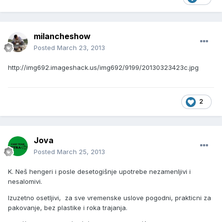
milancheshow
Posted
March 23, 2013
http://img692.imageshack.us/img692/9199/20130323423c.jpg
2
Jova
Posted
March 25, 2013
K. Neš hengeri i posle desetogišnje upotrebe nezamenljivi i
nesalomivi.
Izuzetno osetljivi, za sve vremenske uslove pogodni, prakticni za
pakovanje, bez plastike i roka trajanja.