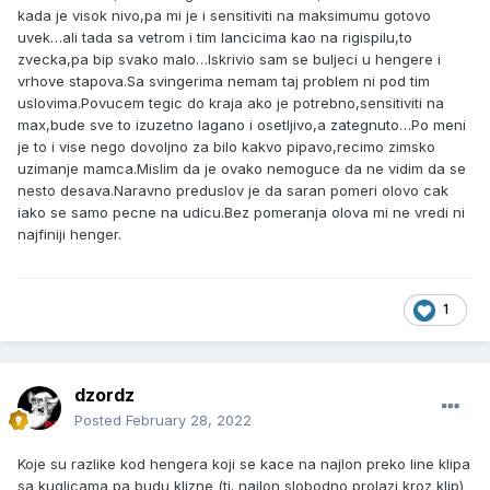
kada je visok nivo,pa mi je i sensitiviti na maksimumu gotovo
uvek…ali tada sa vetrom i tim lancicima kao na rigispilu,to
zvecka,pa bip svako malo…Iskrivio sam se buljeci u hengere i
vrhove stapova.Sa svingerima nemam taj problem ni pod tim
uslovima.Povucem tegic do kraja ako je potrebno,sensitiviti na
max,bude sve to izuzetno lagano i osetljivo,a zategnuto…Po meni
je to i vise nego dovoljno za bilo kakvo pipavo,recimo zimsko
uzimanje mamca.Mislim da je ovako nemoguce da ne vidim da se
nesto desava.Naravno preduslov je da saran pomeri olovo cak
iako se samo pecne na udicu.Bez pomeranja olova mi ne vredi ni
najfiniji henger.
1
dzordz
Posted
February 28, 2022
Koje su razlike kod hengera koji se kace na najlon preko line klipa
sa kuglicama pa budu klizne (tj. najlon slobodno prolazi kroz klip)