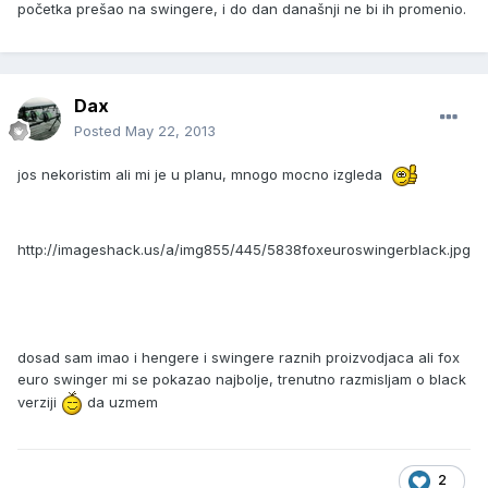
početka prešao na swingere, i do dan današnji ne bi ih promenio.
Dax
Posted
May 22, 2013
jos nekoristim ali mi je u planu, mnogo mocno izgleda
http://imageshack.us/a/img855/445/5838foxeuroswingerblack.jpg
dosad sam imao i hengere i swingere raznih proizvodjaca ali fox
euro swinger mi se pokazao najbolje, trenutno razmisljam o black
verziji
da uzmem
2