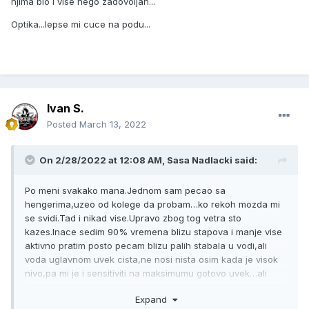
njima bio i vise nego zadovoljan...
Optika...lepse mi cuce na podu...
Ivan S.
Posted
March 13, 2022
On 2/28/2022 at 12:08 AM,
Sasa Nadlacki
said:
Po meni svakako mana.Jednom sam pecao sa
hengerima,uzeo od kolege da probam…ko rekoh mozda mi
se svidi.Tad i nikad vise.Upravo zbog tog vetra sto
kazes.Inace sedim 90% vremena blizu stapova i manje vise
aktivno pratim posto pecam blizu palih stabala u vodi,ali
voda uglavnom uvek cista,ne nosi nista osim kada je visok
nivo,pa mi je i sensitiviti na maksimumu gotovo uvek…ali
tada sa vetrom i tim lancicima kao na rigispilu,to zvecka,pa
Expand
bip svako malo…Iskrivio sam se buljeci u hengere i vrhove