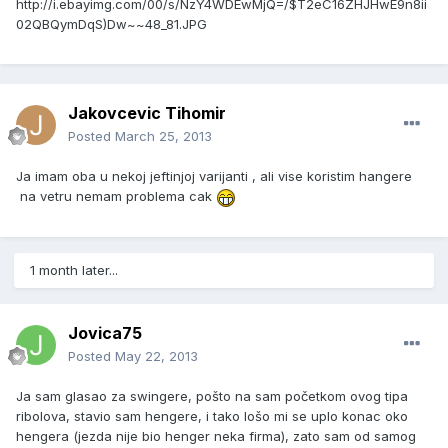
http://i.ebayimg.com/00/s/NzY4WDEwMjQ=/$T2eC16ZHJHwE9n8ii
02QBQymDqS)Dw~~48_81.JPG
Jakovcevic Tihomir
Posted
March 25, 2013
Ja imam oba u nekoj jeftinjoj varijanti , ali vise koristim hangere
na vetru nemam problema cak
1 month later...
Jovica75
Posted
May 22, 2013
Ja sam glasao za swingere, pošto na sam početkom ovog tipa
ribolova, stavio sam hengere, i tako lošo mi se uplo konac oko
hengera (jezda nije bio henger neka firma), zato sam od samog