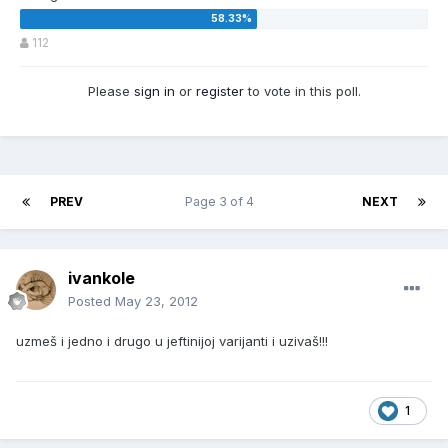
112
Please
sign in
or
register
to vote in this poll.
PREV
Page 3 of 4
NEXT
ivankole
Posted
May 23, 2012
uzmeš i jedno i drugo u jeftinijoj varijanti i uzivaš!!!
1