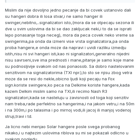
stapova.Sa svingerima nemam taj problem ni pod tim
uslovima.Povucem tegic do kraja ako je potrebno,sensitiviti
Mislim da nije dovoljno jedno pecanje da bi covek ustanovio dali
na max,bude sve to izuzetno lagano i osetljivo,a zategnuto…
su hangeri dobra ili losa stvar,i ne samo hanger ili
Po meni je to i vise nego dovoljno za bilo kakvo
swinger,nebitno,..signalizatori isto,(mora da se otpecaju sezona ili
pipavo,recimo zimsko uzimanje mamca.Mislim da je ovako
dve u svim uslovima da bi se dao zakljucak neki,i to da se isprati
nemoguce da ne vidim da se nesto desava.Naravno
lepo ponasanje toga neceg), mora da peca covek neko vreme sa
preduslov je da saran pomeri olovo cak iako se samo pecne
swingerima,pa onda da izmeni vise vrsta signalizatora,pa onda
na udicu.Bez pomeranja olova mi ne vredi ni najfiniji henger.
proba hangere,e onda moze da napravi i uvidi razliku izmedju
istih,nisu ni svi hangeri isti,kao ni signalizatori,generalno nijedni
nisu savrseni,sve ima prednosti i mane,pitanje je samo koje mane
su podnosljivije svakom od nas ponaosob. Sa dobro nastelovanim
senzitivom na signalizatorima (TXI npr.),to sto se njisu zbog vetra
moze da se resi do nekle,obicno ljudi koji pecaju na Fox
sign.koriste swingere,ko peca na Delkime koriste hangere,kada
kazem Delkim mislim samo na TXI,ili recimo Nash R3
signalizatori,kada se nasteluju u zavisnosti od toga koji senzitiv
nam treba,rade perfektno sa hangerima,i na jakom vetru,i na 50m
i na 300m,i po talasima i po mirnoj vodi,ili jacoj ili manjoj vodenoj
struji,travi i td.
Ja licno nebi menjao Solar hangere posle svega probanog
nikako,i u najtezim uslovima riblova su mi se pokazali odlicno u
svakom pogledu.