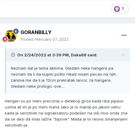
1
GORANBILLY
Posted
February 27, 2022
On 2/24/2022 at 3:39 PM,
Daka88
said:
Neznam dal je tema aktivna. Gledam neke hangere pa
neznam da li da kupim pošto nikad nisam pecao na njih.
zanima me da li je 12cm prekratak lancic za hangere.
Gledam neke prologic-ove....
Hengeri su po meni precizniji u detekciji griza kada riba pipavo
uzima ali im je po meni mana (ako je to mana) po jakom vetru
kada je senzitiviti na signalizatoru podešen na viši nivo onda zna
da se desi da imas lažne "bipove". Mada je to resivo smanjenjem
senzitviiti-ja.