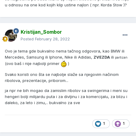
u odnosu na one kod kojih klip ustine najlon ( npr. Korda Stow )?
Kristijan_Sombor
Posted
February 28, 2022
Ovo je tema gde bukvalno nema tačnog odgovora, kao BMW ili
Mercedes, Samsung ili Iphone, Nike ili Adidas,
ZVEZDA
ili
partizan
(ovo baš i nije najbolji primer
)
Svako koristi ono šta se najbolje slaže sa njegovim načinom
ribolova, prezentacije, priborom...
ja npr ne bih mogao da zamislim ribolov sa swingerima i meni su
hengeri bolji milijardu puta i za divljinu i za komercijalu, za blizu i
daleko, za leto i zimu,.. bukvalno za sve
1
1