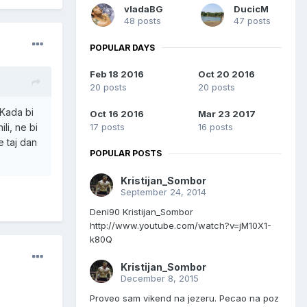
vladaBG
DucicM
48 posts
47 posts
POPULAR DAYS
Feb 18 2016
Oct 20 2016
20 posts
20 posts
 Kada bi
Oct 16 2016
Mar 23 2017
17 posts
16 posts
li, ne bi
 taj dan
POPULAR POSTS
Kristijan_Sombor
September 24, 2014
Deni90 Kristijan_Sombor
http://www.youtube.com/watch?v=jM10X1-
k80Q
Kristijan_Sombor
December 8, 2015
Proveo sam vikend na jezeru. Pecao na poz