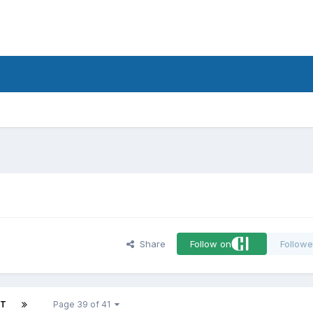
d
Share
Follow on
Followe
XT
Page 39 of 41