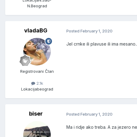
Lokacija
N.Sad-
N.Beograd
vladaBG
Posted
February 1, 2020
Jel crnke ili plavuse ili ima mesano..
Registrovani Član
2.1k
Lokacija
beograd
biser
Posted
February 1, 2020
Ma i ridje ako treba. A za jezero 