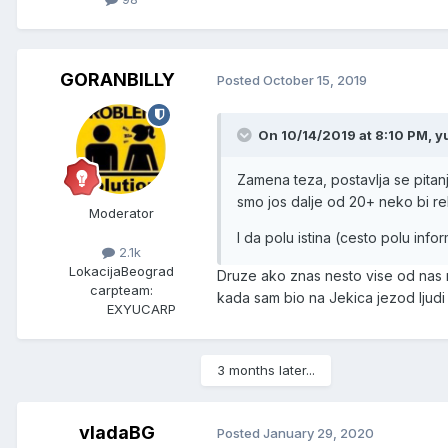
GORANBILLY
Posted
October 15, 2019
On 10/14/2019 at 8:10 PM, y
Zamena teza, postavlja se pitan
smo jos dalje od 20+ neko bi rek
Moderator
I da polu istina (cesto polu info
2.1k
Lokacija
Beograd
Druze ako znas nesto vise od nas re
carpteam:
kada sam bio na Jekica jezod ljudi k
EXYUCARP
3 months later...
vladaBG
Posted
January 29, 2020