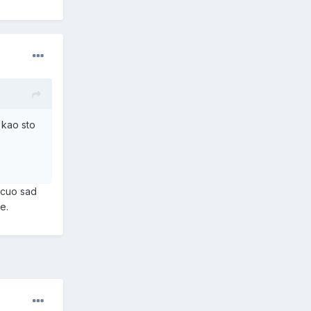
 kao sto
u cuo sad
e.