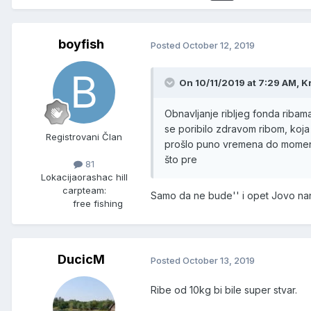
boyfish
Posted
October 12, 2019
On 10/11/2019 at 7:29 AM, K
Obnavljanje ribljeg fonda ribama
se poribilo zdravom ribom, koja im
Registrovani Član
prošlo puno vremena do moment
što pre
81
Lokacija
orashac hill
carpteam:
Samo da ne bude'' i opet Jovo na
free fishing
DucicM
Posted
October 13, 2019
Ribe od 10kg bi bile super stvar.