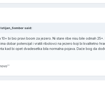
ristijan_Sombor said:
 10+ bi bio pravi boom za jezero. Ni stare ribe nisu bile odmah 25+.
a dobar potencijal i vratili ribolovci na jezero koji bi kvalitetno hrani
a kad bi opet dvadesetka bila normalna pojava. Daće bog da dođe
novo''