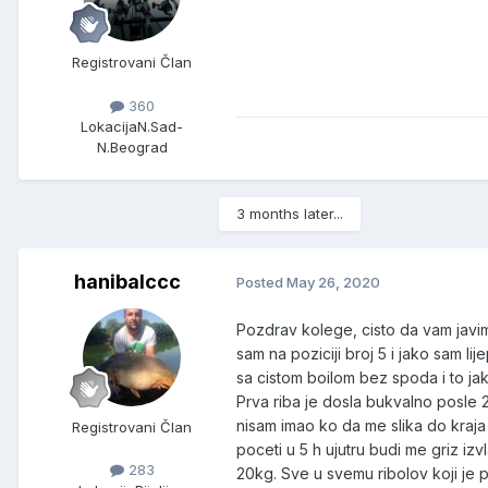
Registrovani Član
360
Lokacija
N.Sad-
N.Beograd
3 months later...
hanibalccc
Posted
May 26, 2020
Pozdrav kolege, cisto da vam javi
sam na poziciji broj 5 i jako sam l
sa cistom boilom bez spoda i to j
Prva riba je dosla bukvalno posle 
nisam imao ko da me slika do kraj
Registrovani Član
poceti u 5 h ujutru budi me griz i
283
20kg. Sve u svemu ribolov koji je