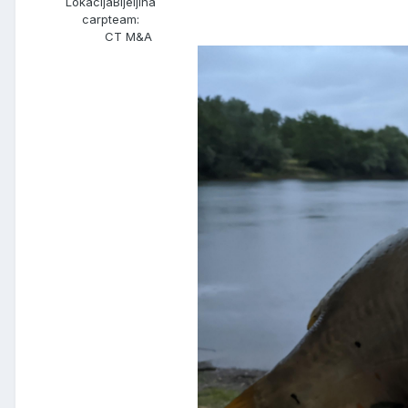
Lokacija
Bijeljina
carpteam:
CT M&A