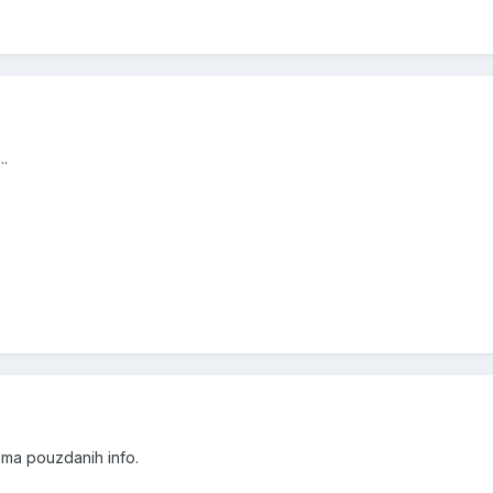
..
nema pouzdanih info.