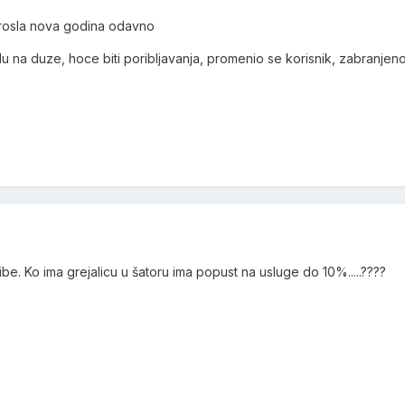
 prosla nova godina odavno
vodu na duze, hoce biti poribljavanja, promenio se korisnik, zabranjen
ibe. Ko ima grejalicu u šatoru ima popust na usluge do 10%.....????