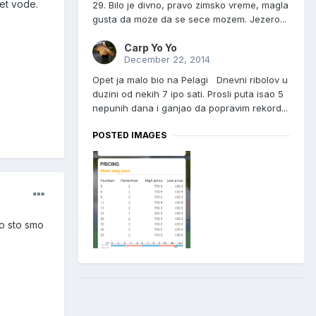
tet vode.
29. Bilo je divno, pravo zimsko vreme, magla
gusta da moze da se sece mozem. Jezero...
Carp Yo Yo
December 22, 2014
Opet ja malo bio na Pelagi Dnevni ribolov u
duzini od nekih 7 ipo sati. Prosli puta isao 5
nepunih dana i ganjao da popravim rekord...
POSTED IMAGES
ao sto smo