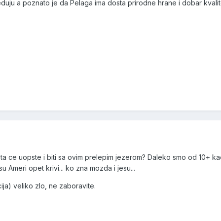
reduju a poznato je da Pelaga ima dosta prirodne hrane i dobar kvali
sta ce uopste i biti sa ovim prelepim jezerom? Daleko smo od 10+ k
 Ameri opet krivi... ko zna mozda i jesu...
cija) veliko zlo, ne zaboravite.