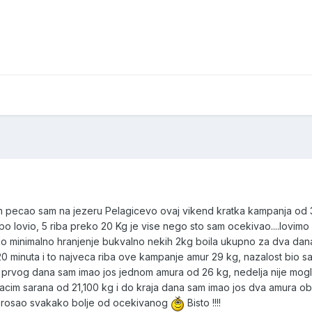
m pecao sam na jezeru Pelagicevo ovaj vikend kratka kampanja od 
ijepo lovio, 5 riba preko 20 Kg je vise nego sto sam ocekivao....lovi
ako minimalno hranjenje bukvalno nekih 2kg boila ukupno za dva dan
20 minuta i to najveca riba ove kampanje amur 29 kg, nazalost bio s
a prvog dana sam imao jos jednom amura od 26 kg, nedelja nije mogl
zvlacim sarana od 21,100 kg i do kraja dana sam imao jos dva amura o
 prosao svakako bolje od ocekivanog
Bisto !!!!