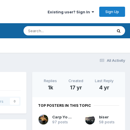
Sign Up
Existing user? Sign In
All Activity
Replies
Created
Last Reply
1k
17 yr
4 yr
rs
0
TOP POSTERS IN THIS TOPIC
Carp Yo Yo
biser
97 posts
58 posts