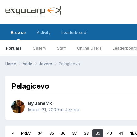
Browse
Activity
Leaderboard
Forums
Gallery
Staff
Online Users
Leaderboar
Home
Vode
Jezera
Pelagicevo
Pelagicevo
By
JaneMk
March 21, 2009
in
Jezera
PREV
34
35
36
37
38
39
40
41
NE