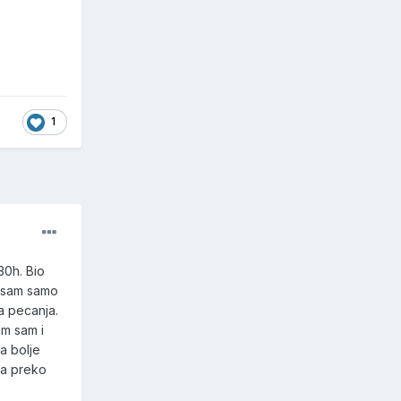
1
30h. Bio
mo sam samo
a pecanja.
am sam i
a bolje
ba preko