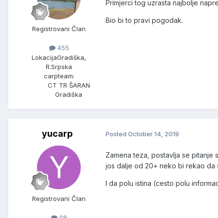
Primjerci tog uzrasta najbolje nap
Bio bi to pravi pogodak.
Registrovani Član
455
Lokacija
Gradiška,
R.Srpska
carpteam:
CT TR ŠARAN
Gradiška
yucarp
Posted
October 14, 2019
Zamena teza, postavlja se pitanje 
jos dalje od 20+ neko bi rekao da su
I da polu istina (cesto polu informa
Registrovani Član
98