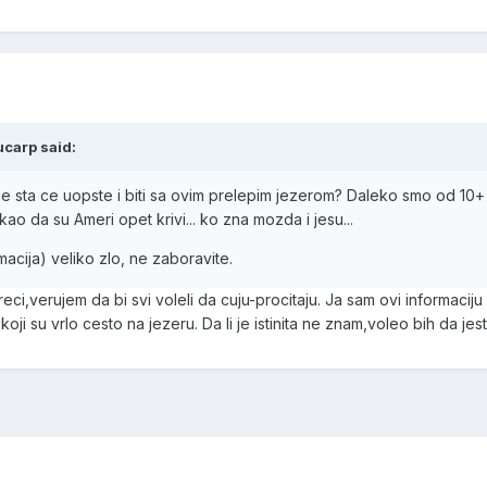
ucarp said:
je sta ce uopste i biti sa ovim prelepim jezerom? Daleko smo od 10+
ao da su Ameri opet krivi... ko zna mozda i jesu...
rmacija) veliko zlo, ne zaboravite.
ci,verujem da bi svi voleli da cuju-procitaju. Ja sam ovi informacij
oji su vrlo cesto na jezeru. Da li je istinita ne znam,voleo bih da jest