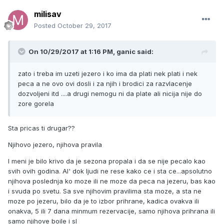
milisav
Posted
October 29, 2017
On 10/29/2017 at 1:16 PM, ganic said:
zato i treba im uzeti jezero i ko ima da plati nek plati i nek
peca a ne ovo ovi dosli i za njih i brodici za razvlacenje
dozvoljeni itd ....a drugi nemogu ni da plate ali nicija nije do
zore gorela
Sta pricas ti drugar??
Njihovo jezero, njihova pravila
I meni je bilo krivo da je sezona propala i da se nije pecalo kao
svih ovih godina. Al' dok ljudi ne rese kako ce i sta ce...apsolutno
njihova poslednja ko moze ili ne moze da peca na jezeru, bas kao
i svuda po svetu. Sa sve njihovim pravilima sta moze, a sta ne
moze po jezeru, bilo da je to izbor prihrane, kadica ovakva ili
onakva, 5 ili 7 dana minmum rezervacije, samo njihova prihrana ili
samo njihove boile i sl