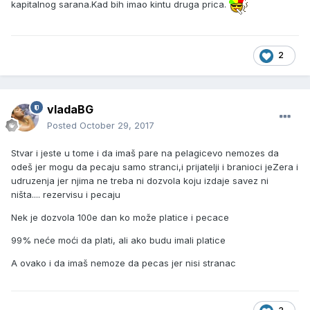
kapitalnog sarana.Kad bih imao kintu druga prica.
2
vladaBG
Posted
October 29, 2017
Stvar i jeste u tome i da imaš pare na pelagicevo nemozes da
odeš jer mogu da pecaju samo stranci,i prijatelji i branioci jeZera i
udruzenja jer njima ne treba ni dozvola koju izdaje savez ni
ništa.... rezervisu i pecaju
Nek je dozvola 100e dan ko može platice i pecace
99% neće moći da plati, ali ako budu imali platice
A ovako i da imaš nemoze da pecas jer nisi stranac