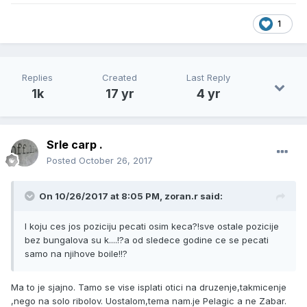
1
Replies
Created
Last Reply
1k
17 yr
4 yr
Srle carp .
Posted
October 26, 2017
On 10/26/2017 at 8:05 PM, zoran.r said:
I koju ces jos poziciju pecati osim keca?!sve ostale pozicije
bez bungalova su k....!?a od sledece godine ce se pecati
samo na njihove boile!!?
Ma to je sjajno. Tamo se vise isplati otici na druzenje,takmicenje
,nego na solo ribolov. Uostalom,tema nam.je Pelagic a ne Zabar.