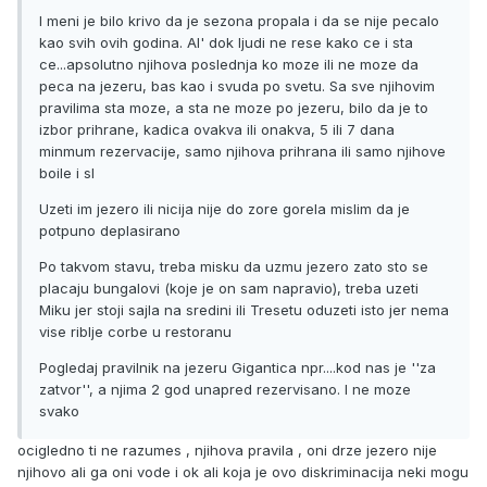
I meni je bilo krivo da je sezona propala i da se nije pecalo
kao svih ovih godina. Al' dok ljudi ne rese kako ce i sta
ce...apsolutno njihova poslednja ko moze ili ne moze da
peca na jezeru, bas kao i svuda po svetu. Sa sve njihovim
pravilima sta moze, a sta ne moze po jezeru, bilo da je to
izbor prihrane, kadica ovakva ili onakva, 5 ili 7 dana
minmum rezervacije, samo njihova prihrana ili samo njihove
boile i sl
Uzeti im jezero ili nicija nije do zore gorela mislim da je
potpuno deplasirano
Po takvom stavu, treba misku da uzmu jezero zato sto se
placaju bungalovi (koje je on sam napravio), treba uzeti
Miku jer stoji sajla na sredini ili Tresetu oduzeti isto jer nema
vise riblje corbe u restoranu
Pogledaj pravilnik na jezeru Gigantica npr....kod nas je ''za
zatvor'', a njima 2 god unapred rezervisano. I ne moze
svako
ocigledno ti ne razumes , njihova pravila , oni drze jezero nije
njihovo ali ga oni vode i ok ali koja je ovo diskriminacija neki mogu