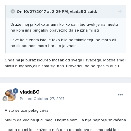
On 10/27/2017 at 2:29 PM, vladaBG said:
Druže moj ja koliko znam i koliko sam bio,uvek je na mestu
na kom ima bingalov obavezno da se iznajmi isti
I sve koje znam isto je tako bilo,na takmicenju ne mora ali
na slobodnom mora bar sto ja znam
Onda mi je buraz iscureo mozak od svega i svacega. Mozda smo i
platili bungalov,ali nisam siguran. Provericu,da ne gresim dusu.
vladaBG
Posted
October 27, 2017
A sto se tiče pelagiceva
Mislim da vecina ljudi međju kojima sam i ja nije najbolje shvaćena
Ispada da mi koji kažemo nešto za pelagicevo mi smo neki koji