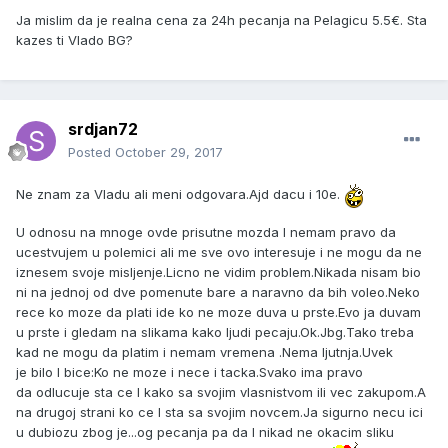
Ja mislim da je realna cena za 24h pecanja na Pelagicu 5.5€. Sta
kazes ti Vlado BG?
srdjan72
Posted
October 29, 2017
Ne znam za Vladu ali meni odgovara.Ajd dacu i 10e.
U odnosu na mnoge ovde prisutne mozda I nemam pravo da
ucestvujem u polemici ali me sve ovo interesuje i ne mogu da ne
iznesem svoje misljenje.Licno ne vidim problem.Nikada nisam bio
ni na jednoj od dve pomenute bare a naravno da bih voleo.Neko
rece ko moze da plati ide ko ne moze duva u prste.Evo ja duvam
u prste i gledam na slikama kako ljudi pecaju.Ok.Jbg.Tako treba
kad ne mogu da platim i nemam vremena .Nema ljutnja.Uvek
je bilo I bice:Ko ne moze i nece i tacka.Svako ima pravo
da odlucuje sta ce I kako sa svojim vlasnistvom ili vec zakupom.A
na drugoj strani ko ce I sta sa svojim novcem.Ja sigurno necu ici
u dubiozu zbog je...og pecanja pa da I nikad ne okacim sliku