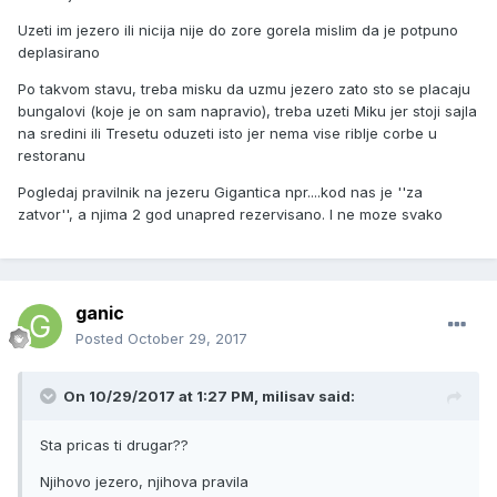
Uzeti im jezero ili nicija nije do zore gorela mislim da je potpuno
deplasirano
Po takvom stavu, treba misku da uzmu jezero zato sto se placaju
bungalovi (koje je on sam napravio), treba uzeti Miku jer stoji sajla
na sredini ili Tresetu oduzeti isto jer nema vise riblje corbe u
restoranu
Pogledaj pravilnik na jezeru Gigantica npr....kod nas je ''za
zatvor'', a njima 2 god unapred rezervisano. I ne moze svako
ganic
Posted
October 29, 2017
On 10/29/2017 at 1:27 PM, milisav said:
Sta pricas ti drugar??
Njihovo jezero, njihova pravila