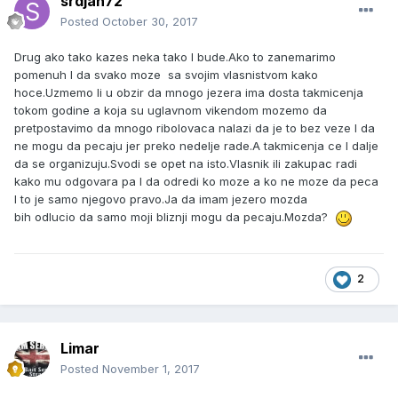
srdjan72
Posted
October 30, 2017
Drug ako tako kazes neka tako I bude.Ako to zanemarimo
pomenuh I da svako moze sa svojim vlasnistvom kako
hoce.Uzmemo li u obzir da mnogo jezera ima dosta takmicenja
tokom godine a koja su uglavnom vikendom mozemo da
pretpostavimo da mnogo ribolovaca nalazi da je to bez veze I da
ne mogu da pecaju jer preko nedelje rade.A takmicenja ce I dalje
da se organizuju.Svodi se opet na isto.Vlasnik ili zakupac radi
kako mu odgovara pa I da odredi ko moze a ko ne moze da peca
I to je samo njegovo pravo.Ja da imam jezero mozda
bih odlucio da samo moji bliznji mogu da pecaju.Mozda?
2
Limar
Posted
November 1, 2017