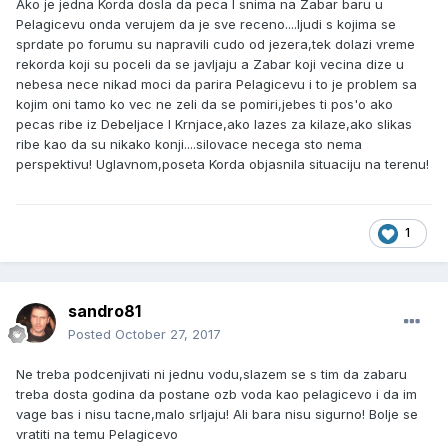
Ako je jedna Korda dosla da peca I snima na Zabar baru u
Pelagicevu onda verujem da je sve receno....ljudi s kojima se
sprdate po forumu su napravili cudo od jezera,tek dolazi vreme
rekorda koji su poceli da se javljaju a Zabar koji vecina dize u
nebesa nece nikad moci da parira Pelagicevu i to je problem sa
kojim oni tamo ko vec ne zeli da se pomiri,jebes ti pos'o ako
pecas ribe iz Debeljace I Krnjace,ako lazes za kilaze,ako slikas
ribe kao da su nikako konji....silovace necega sto nema
perspektivu! Uglavnom,poseta Korda objasnila situaciju na terenu!
1
sandro81
Posted
October 27, 2017
Ne treba podcenjivati ni jednu vodu,slazem se s tim da zabaru
treba dosta godina da postane ozb voda kao pelagicevo i da im
vage bas i nisu tacne,malo srljaju! Ali bara nisu sigurno! Bolje se
vratiti na temu Pelagicevo