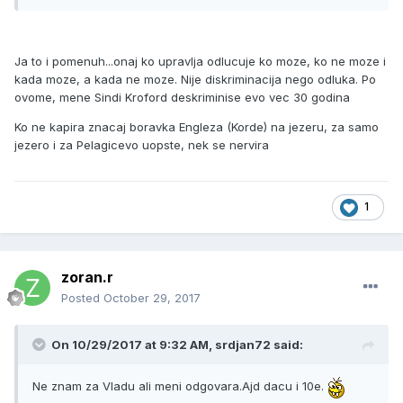
Ja to i pomenuh...onaj ko upravlja odlucuje ko moze, ko ne moze i
kada moze, a kada ne moze. Nije diskriminacija nego odluka. Po
ovome, mene Sindi Kroford deskriminise evo vec 30 godina
Ko ne kapira znacaj boravka Engleza (Korde) na jezeru, za samo
jezero i za Pelagicevo uopste, nek se nervira
1
zoran.r
Posted
October 29, 2017
On 10/29/2017 at 9:32 AM, srdjan72 said:
Ne znam za Vladu ali meni odgovara.Ajd dacu i 10e.