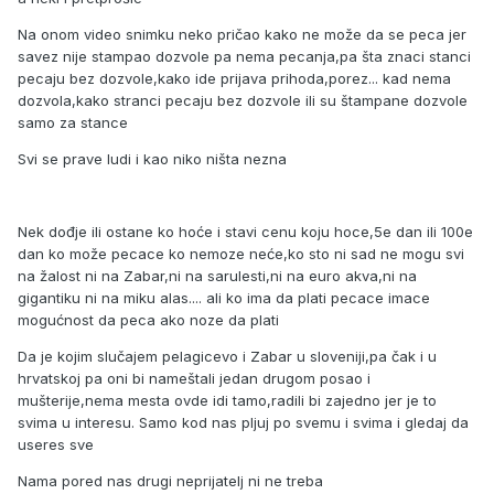
Na onom video snimku neko pričao kako ne može da se peca jer
savez nije stampao dozvole pa nema pecanja,pa šta znaci stanci
pecaju bez dozvole,kako ide prijava prihoda,porez... kad nema
dozvola,kako stranci pecaju bez dozvole ili su štampane dozvole
samo za stance
Svi se prave ludi i kao niko ništa nezna
Nek dođje ili ostane ko hoće i stavi cenu koju hoce,5e dan ili 100e
dan ko može pecace ko nemoze neće,ko sto ni sad ne mogu svi
na žalost ni na Zabar,ni na sarulesti,ni na euro akva,ni na
gigantiku ni na miku alas.... ali ko ima da plati pecace imace
mogućnost da peca ako noze da plati
Da je kojim slučajem pelagicevo i Zabar u sloveniji,pa čak i u
hrvatskoj pa oni bi nameštali jedan drugom posao i
mušterije,nema mesta ovde idi tamo,radili bi zajedno jer je to
svima u interesu. Samo kod nas pljuj po svemu i svima i gledaj da
useres sve
Nama pored nas drugi neprijatelj ni ne treba