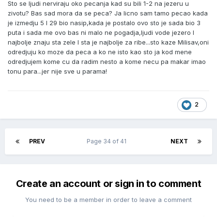
Sto se ljudi nerviraju oko pecanja kad su bili 1-2 na jezeru u
zivotu? Bas sad mora da se peca? Ja licno sam tamo pecao kada
je izmedju 5 I 29 bio nasip,kada je postalo ovo sto je sada bio 3
puta i sada me ovo bas ni malo ne pogadja,ljudi vode jezero I
najbolje znaju sta zele I sta je najbolje za ribe...sto kaze Milisav,oni
odredjuju ko moze da peca a ko ne isto kao sto ja kod mene
odredjujem kome cu da radim nesto a kome necu pa makar imao
tonu para...jer nije sve u parama!
2
PREV
Page 34 of 41
NEXT
Create an account or sign in to comment
You need to be a member in order to leave a comment