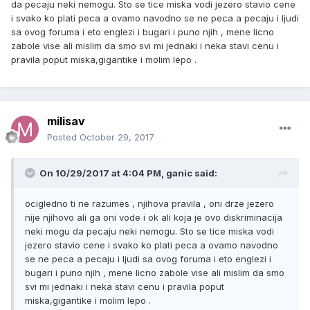
da pecaju neki nemogu. Sto se tice miska vodi jezero stavio cene
i svako ko plati peca a ovamo navodno se ne peca a pecaju i ljudi
sa ovog foruma i eto englezi i bugari i puno njih , mene licno
zabole vise ali mislim da smo svi mi jednaki i neka stavi cenu i
pravila poput miska,gigantike i molim lepo .
milisav
Posted
October 29, 2017
On 10/29/2017 at 4:04 PM, ganic said:
ocigledno ti ne razumes , njihova pravila , oni drze jezero
nije njihovo ali ga oni vode i ok ali koja je ovo diskriminacija
neki mogu da pecaju neki nemogu. Sto se tice miska vodi
jezero stavio cene i svako ko plati peca a ovamo navodno
se ne peca a pecaju i ljudi sa ovog foruma i eto englezi i
bugari i puno njih , mene licno zabole vise ali mislim da smo
svi mi jednaki i neka stavi cenu i pravila poput
miska,gigantike i molim lepo .