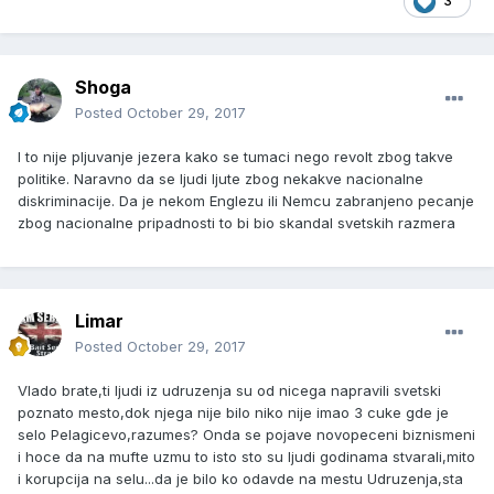
3
Shoga
Posted
October 29, 2017
I to nije pljuvanje jezera kako se tumaci nego revolt zbog takve
politike. Naravno da se ljudi ljute zbog nekakve nacionalne
diskriminacije. Da je nekom Englezu ili Nemcu zabranjeno pecanje
zbog nacionalne pripadnosti to bi bio skandal svetskih razmera
Limar
Posted
October 29, 2017
Vlado brate,ti ljudi iz udruzenja su od nicega napravili svetski
poznato mesto,dok njega nije bilo niko nije imao 3 cuke gde je
selo Pelagicevo,razumes? Onda se pojave novopeceni biznismeni
i hoce da na mufte uzmu to isto sto su ljudi godinama stvarali,mito
i korupcija na selu...da je bilo ko odavde na mestu Udruzenja,sta