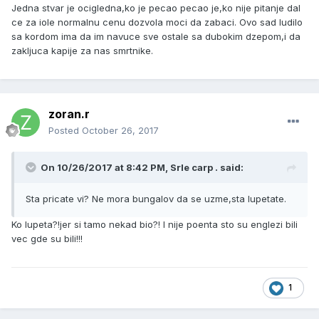
Jedna stvar je ocigledna,ko je pecao pecao je,ko nije pitanje dal
ce za iole normalnu cenu dozvola moci da zabaci. Ovo sad ludilo
sa kordom ima da im navuce sve ostale sa dubokim dzepom,i da
zakljuca kapije za nas smrtnike.
zoran.r
Posted
October 26, 2017
On 10/26/2017 at 8:42 PM, Srle carp . said:
Sta pricate vi? Ne mora bungalov da se uzme,sta lupetate.
Ko lupeta?!jer si tamo nekad bio?! I nije poenta sto su englezi bili
vec gde su bili!!!
1