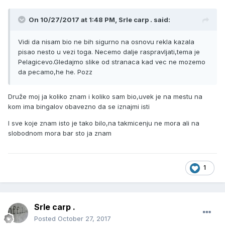
On 10/27/2017 at 1:48 PM, Srle carp . said:
Vidi da nisam bio ne bih sigurno na osnovu rekla kazala
pisao nesto u vezi toga. Necemo dalje raspravljati,tema je
Pelagicevo.Gledajmo slike od stranaca kad vec ne mozemo
da pecamo,he he. Pozz
Druže moj ja koliko znam i koliko sam bio,uvek je na mestu na
kom ima bingalov obavezno da se iznajmi isti
I sve koje znam isto je tako bilo,na takmicenju ne mora ali na
slobodnom mora bar sto ja znam
1
Srle carp .
Posted
October 27, 2017