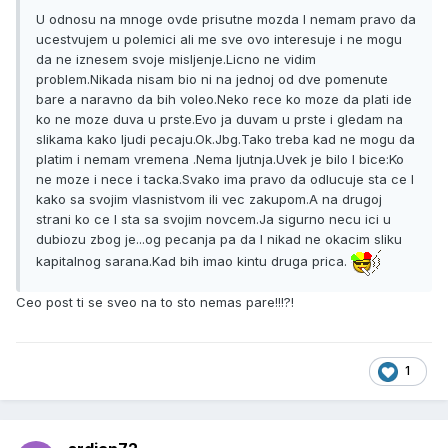
U odnosu na mnoge ovde prisutne mozda I nemam pravo da
ucestvujem u polemici ali me sve ovo interesuje i ne mogu
da ne iznesem svoje misljenje.Licno ne vidim
problem.Nikada nisam bio ni na jednoj od dve pomenute
bare a naravno da bih voleo.Neko rece ko moze da plati ide
ko ne moze duva u prste.Evo ja duvam u prste i gledam na
slikama kako ljudi pecaju.Ok.Jbg.Tako treba kad ne mogu da
platim i nemam vremena .Nema ljutnja.Uvek je bilo I bice:Ko
ne moze i nece i tacka.Svako ima pravo da odlucuje sta ce I
kako sa svojim vlasnistvom ili vec zakupom.A na drugoj
strani ko ce I sta sa svojim novcem.Ja sigurno necu ici u
dubiozu zbog je...og pecanja pa da I nikad ne okacim sliku
kapitalnog sarana.Kad bih imao kintu druga prica.
Ceo post ti se sveo na to sto nemas pare!!!?!
1