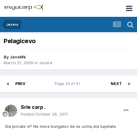
Jezera
Pelagicevo
By
JaneMk
March 21, 2009
in
Jezera
PREV
Page 34 of 41
NEXT
Srle carp .
Posted
October 26, 2017
Sta pricate vi? Ne mora bungalov da se uzme,sta lupetate.