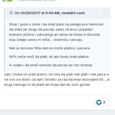
On 10/29/2017 at 9:49 AM, vladaBG said:
Stvar i jeste u tome i da imaš pare na pelagicevo nemozes
da odeš jer mogu da pecaju samo stranci,i prijatelji i
branioci jeZera i udruzenja jer njima ne treba ni dozvola
koju izdaje savez ni ništa.... rezervisu i pecaju
Nek je dozvola 100e dan ko može platice i pecace
99% neće moći da plati, ali ako budu imali platice
A ovako i da imaš nemoze da pecas jer nisi stranac
zato i treba im uzeti jezero i ko ima da plati nek plati i nek peca a
ne ovo ovi dosli i za njih i brodici za razvlacenje dozvoljeni itd ....a
drugi nemogu ni da plate ali nicija nije do zore gorela
2