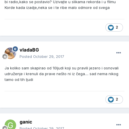
bi radio,kako se postavio? Uzivajte u slikama rekorda i u filmu
Korde kada izadje,neka se i te ribe malo odmore od svega
2
vladaBG
Posted
October 29, 2017
Ja koliko sam skapirao od 10ljudi koji su pravili jezero i osnovali
udruženje i krenuli da prave nešto ni iz čega.... sad nema nikog
tamo od tih ljudi
2
ganic
Posted
October 29, 2017