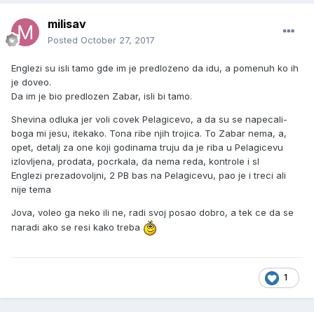
milisav
Posted
October 27, 2017
Englezi su isli tamo gde im je predlozeno da idu, a pomenuh ko ih
je doveo.
Da im je bio predlozen Zabar, isli bi tamo.
Shevina odluka jer voli covek Pelagicevo, a da su se napecali-
boga mi jesu, itekako. Tona ribe njih trojica. To Zabar nema, a,
opet, detalj za one koji godinama truju da je riba u Pelagicevu
izlovljena, prodata, pocrkala, da nema reda, kontrole i sl
Englezi prezadovoljni, 2 PB bas na Pelagicevu, pao je i treci ali
nije tema
Jova, voleo ga neko ili ne, radi svoj posao dobro, a tek ce da se
naradi ako se resi kako treba
1