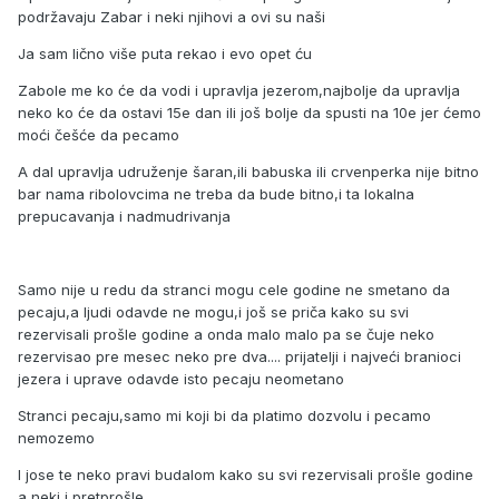
podržavaju Zabar i neki njihovi a ovi su naši
Ja sam lično više puta rekao i evo opet ću
Zabole me ko će da vodi i upravlja jezerom,najbolje da upravlja
neko ko će da ostavi 15e dan ili još bolje da spusti na 10e jer ćemo
moći češće da pecamo
A dal upravlja udruženje šaran,ili babuska ili crvenperka nije bitno
bar nama ribolovcima ne treba da bude bitno,i ta lokalna
prepucavanja i nadmudrivanja
Samo nije u redu da stranci mogu cele godine ne smetano da
pecaju,a ljudi odavde ne mogu,i još se priča kako su svi
rezervisali prošle godine a onda malo malo pa se čuje neko
rezervisao pre mesec neko pre dva.... prijatelji i najveći branioci
jezera i uprave odavde isto pecaju neometano
Stranci pecaju,samo mi koji bi da platimo dozvolu i pecamo
nemozemo
I jose te neko pravi budalom kako su svi rezervisali prošle godine
a neki i pretprošle