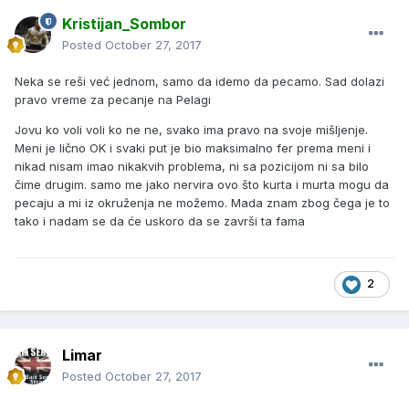
Kristijan_Sombor
Posted
October 27, 2017
Neka se reši već jednom, samo da idemo da pecamo. Sad dolazi
pravo vreme za pecanje na Pelagi
Jovu ko voli voli ko ne ne, svako ima pravo na svoje mišljenje.
Meni je lično OK i svaki put je bio maksimalno fer prema meni i
nikad nisam imao nikakvih problema, ni sa pozicijom ni sa bilo
čime drugim. samo me jako nervira ovo što kurta i murta mogu da
pecaju a mi iz okruženja ne možemo. Mada znam zbog čega je to
tako i nadam se da će uskoro da se završi ta fama
2
Limar
Posted
October 27, 2017