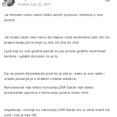
Posted
July 12, 2017
Ja neznam cemu samo toliko laznih postova i neistina u vezi
jezera.
Jel znate zasto niko nece da napise nista konkretno,zato sto svi
prepricavaju price koje su isle od uha do uha.
Ljudi koji su ove godine pecali su jos prosle godine rezervisali
termine i uplatili dozvole i to je to.
Da ne pisem kilometarski post ko je sta je i kako je sve radio i
uradio,situacija je u kratkim crtama sledeca:
Koncesionar nije dobio koncesiju,DSR Saran nije dobio
produzetak ugovora o koriscenju jezera-znaci remi.
Inspekcije i revizije su udruzenju DSR Saran krv iz vene trazili na
uvid i sve je kao OK.