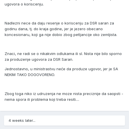
ugovora o koriscenju.
Nadlezni nece da daju resenje o koriscenju za DSR saran za
godinu dana, tj. do kraja godine, jer je jezero obecano
koncesionaru, koji ga nije dobio zbog petljancije oko zemljista.
Znaci, ne radi se o nikakvim odlukama ili sl. Nista nije bilo sporno
za produzenje ugovora za DSR Saran.
Jednostavno, u ministrastvu neće da produze ugovor, jer je SA
NEKIM TAKO DOGOVORENO.
Zbog toga niko iz udruzenja ne moze nista preciznije da saopsti -
nema spora ili problema koji treba resiti....
4 weeks later...