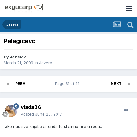
Jezera
Pelagicevo
By
JaneMk
March 21, 2009
in
Jezera
PREV
Page 31 of 41
NEXT
vladaBG
Posted
June 23, 2017
ako nas sve zajebava onda to stvarno nije u redu....