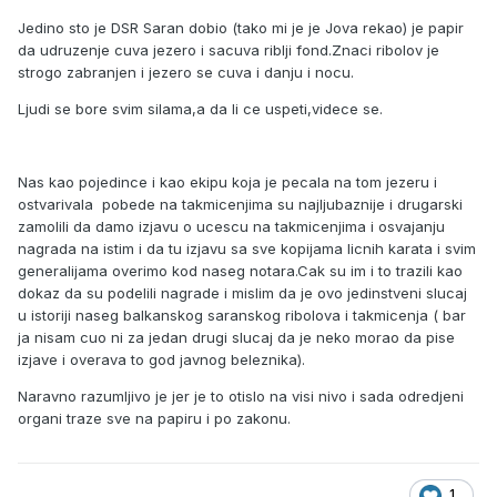
Jedino sto je DSR Saran dobio (tako mi je je Jova rekao) je papir
da udruzenje cuva jezero i sacuva riblji fond.Znaci ribolov je
strogo zabranjen i jezero se cuva i danju i nocu.
Ljudi se bore svim silama,a da li ce uspeti,videce se.
Nas kao pojedince i kao ekipu koja je pecala na tom jezeru i
ostvarivala pobede na takmicenjima su najljubaznije i drugarski
zamolili da damo izjavu o ucescu na takmicenjima i osvajanju
nagrada na istim i da tu izjavu sa sve kopijama licnih karata i svim
generalijama overimo kod naseg notara.Cak su im i to trazili kao
dokaz da su podelili nagrade i mislim da je ovo jedinstveni slucaj
u istoriji naseg balkanskog saranskog ribolova i takmicenja ( bar
ja nisam cuo ni za jedan drugi slucaj da je neko morao da pise
izjave i overava to god javnog beleznika).
Naravno razumljivo je jer je to otislo na visi nivo i sada odredjeni
organi traze sve na papiru i po zakonu.
1