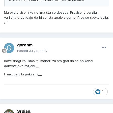
iz kraja na forumu,,,, tu da znaju sta se desava,
Ma ovdje vise niko ne zna sta se desava. Previse je verzija i
varijanti u opticaju da bi se ista znalo sigurno. Previse spekulacija.
:-(
goranm
Posted
July 8, 2017
Boze dragi koji smo mi maheri za sta god da se balkanci
dohvate,sve razjebu,,,
I nakovanj bi pokvarili,,,,
1
Srdjan.