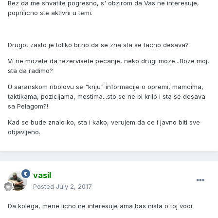
Bez da me shvatite pogresno, s' obzirom da Vas ne interesuje,
poprilicno ste aktivni u temi.
Drugo, zasto je toliko bitno da se zna sta se tacno desava?
Vi ne mozete da rezervisete pecanje, neko drugi moze...Boze moj,
sta da radimo?
U saranskom ribolovu se "kriju" informacije o opremi, mamcima,
taktikama, pozicijama, mestima...sto se ne bi krilo i sta se desava
sa Pelagom?!
Kad se bude znalo ko, sta i kako, verujem da ce i javno biti sve
objavljeno.
vasil
Posted
July 2, 2017
Da kolega, mene licno ne interesuje ama bas nista o toj vodi