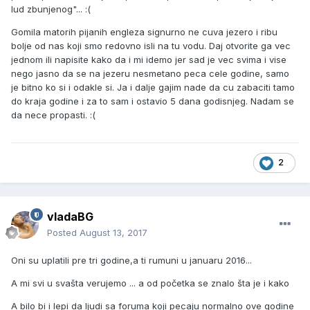
lud zbunjenog"... :(
Gomila matorih pijanih engleza signurno ne cuva jezero i ribu
bolje od nas koji smo redovno isli na tu vodu. Daj otvorite ga vec
jednom ili napisite kako da i mi idemo jer sad je vec svima i vise
nego jasno da se na jezeru nesmetano peca cele godine, samo
je bitno ko si i odakle si. Ja i dalje gajim nade da cu zabaciti tamo
do kraja godine i za to sam i ostavio 5 dana godisnjeg. Nadam se
da nece propasti. :(
2
vladaBG
Posted
August 13, 2017
Oni su uplatili pre tri godine,a ti rumuni u januaru 2016...
A mi svi u svašta verujemo ... a od početka se znalo šta je i kako
A bilo bi i lepi da ljudi sa foruma koji pecaju normalno ove godine