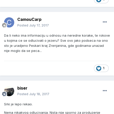
CamouCarp
Posted
July 17, 2017
Da li neko ima informaciju u odnosu na neredne korake, te rokove
u kojima ce se odlucivati o jezeru? Sve ovo jako podseca na ono
sto je uradjeno Peskari kraj Zrenjanina, gde godinama unazad
nije moglo da se peca...
1
biser
Posted
July 18, 2017
Srki je lepo rekao.
Nema nikakvog odlucivanja. Nista nije sporno za produzenje