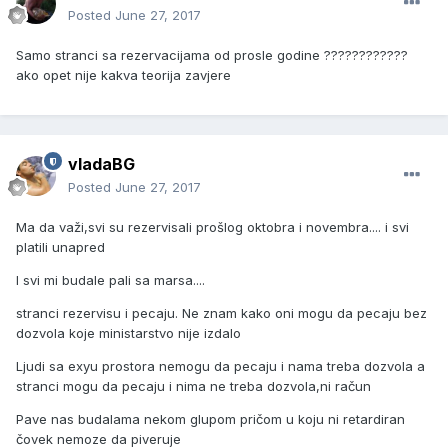
Posted
June 27, 2017
Samo stranci sa rezervacijama od prosle godine ????????????
ako opet nije kakva teorija zavjere
vladaBG
Posted
June 27, 2017
Ma da važi,svi su rezervisali prošlog oktobra i novembra.... i svi
platili unapred
I svi mi budale pali sa marsa....
stranci rezervisu i pecaju. Ne znam kako oni mogu da pecaju bez
dozvola koje ministarstvo nije izdalo
Ljudi sa exyu prostora nemogu da pecaju i nama treba dozvola a
stranci mogu da pecaju i nima ne treba dozvola,ni račun
Pave nas budalama nekom glupom pričom u koju ni retardiran
čovek nemoze da piveruje