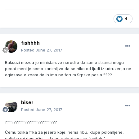
4
fishhhh
Posted
June 27, 2017
Baksuzi mozda je ministarsvo naredilo da samo stranci mogu
pecat meni je samo zanimljivo da se niko od ljudi iz udruzenja ne
oglasava a znam da ih ima na forum.Srpska posla ????
biser
Posted
June 27, 2017
????????????????????????
Čemu tolika frka za jezero koje: nema ribu, klupe polomljene,
neljubazni domaćini.... da ne nabrajam sve "epitete".