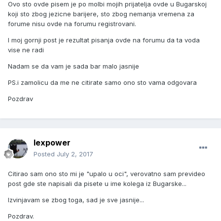
Ovo sto ovde pisem je po molbi mojih prijatelja ovde u Bugarskoj
koji sto zbog jezicne barijere, sto zbog nemanja vremena za
forume nisu ovde na forumu registrovani.
I moj gornji post je rezultat pisanja ovde na forumu da ta voda
vise ne radi
Nadam se da vam je sada bar malo jasnije
PS.i zamolicu da me ne citirate samo ono sto vama odgovara
Pozdrav
lexpower
Posted
July 2, 2017
Citirao sam ono sto mi je "upalo u oci", verovatno sam prevideo
post gde ste napisali da pisete u ime kolega iz Bugarske...
Izvinjavam se zbog toga, sad je sve jasnije...
Pozdrav.