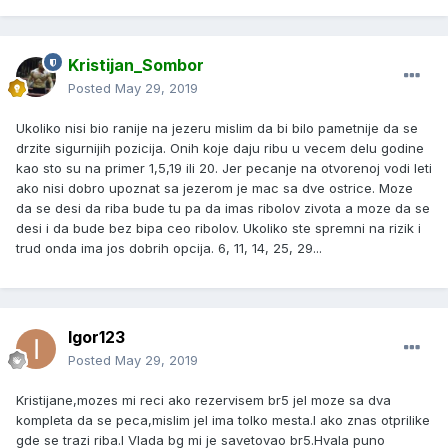
Kristijan_Sombor
Posted
May 29, 2019
Ukoliko nisi bio ranije na jezeru mislim da bi bilo pametnije da se
drzite sigurnijih pozicija. Onih koje daju ribu u vecem delu godine
kao sto su na primer 1,5,19 ili 20. Jer pecanje na otvorenoj vodi leti
ako nisi dobro upoznat sa jezerom je mac sa dve ostrice. Moze
da se desi da riba bude tu pa da imas ribolov zivota a moze da se
desi i da bude bez bipa ceo ribolov. Ukoliko ste spremni na rizik i
trud onda ima jos dobrih opcija. 6, 11, 14, 25, 29...
Igor123
Posted
May 29, 2019
Kristijane,mozes mi reci ako rezervisem br5 jel moze sa dva
kompleta da se peca,mislim jel ima tolko mesta.I ako znas otprilike
gde se trazi riba.I Vlada bg mi je savetovao br5.Hvala puno