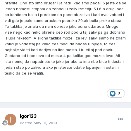
hranite. Ono sto smo drugar i ja radili kad smo pecali 5 jeste da se
jedan namesti stapom da zabaci u zaliv izmedju 5 i 6 a drugi ode
sa kanticom boila i prackom na pocetak zaliva i kad ovai zabaci i
vidi gde je palo samo prackom poprska 20tak boila preko stapa.
Ta taktika je znala da nam donese jako puno udaraca. Mnogo
vise nego kad neko okrene ceo rod pod u taj zaliv pa ga dobrano
izlupa raketom. A slicna taktika moze i za levi zaliv, samo ne znam
koliki je vodostaj pa kako ces moci da bacas u njega, to ces
najbolje videti kad dodjes na lice mesta. I tu ciljaj pod obalu.
Gledano od tebe levo od mesta 4 pa koliko god mozes levo. Ali
isto nemoj da napadnete to jako jer ako tu ima ribe bice ti dosta i
jedan stap po zalivu a ako je isterate odatle lupanjem i ostalim
tesko da ce se vratiti.
3
Igor123
Posted
May 31, 2019