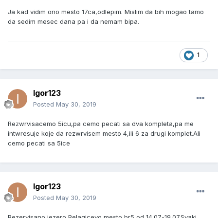
Ja kad vidim ono mesto 17ca,odlepim. Mislim da bih mogao tamo
da sedim mesec dana pa i da nemam bipa.
1
Igor123
Posted
May 30, 2019
Rezwrvisacemo 5icu,pa cemo pecati sa dva kompleta,pa me
intwresuje koje da rezwrvisem mesto 4,ili 6 za drugi komplet.Ali
cemo pecati sa 5ice
Igor123
Posted
May 30, 2019
Rezervisano jezero Pelagicevo,mesto br5 od 14.07-19.07.Svaki