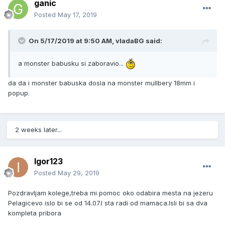
ganic
Posted
May 17, 2019
On 5/17/2019 at 9:50 AM, vladaBG said:
a monster babusku si zaboravio...
da da i monster babuska dosla na monster mullbery 18mm i
popup.
2 weeks later...
Igor123
Posted
May 29, 2019
Pozdravljam kolege,treba mi pomoc oko odabira mesta na jezeru
Pelagicevo islo bi se od 14.07.I sta radi od mamaca.Isli bi sa dva
kompleta pribora