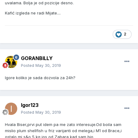
uvalama. Bolja je od pozicije desno.
Kafić izgleda ne radi Mijate....
2
GORANBILLY
Posted
May 30, 2019
Igore koliko je sada dozvola za 24h?
Igor123
Posted
May 30, 2019
Hvala Biser,prvi put idem pa me zato interesuje.Od boila sam
mislio plum shellfish u friz varijanti od melega,i M1 od Brace,i
ostalo mi s&o 5 kg jos od Zabara kad sam bio