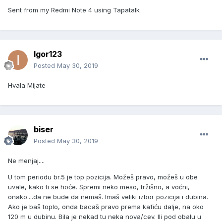
Sent from my Redmi Note 4 using Tapatalk
Igor123
Posted
May 30, 2019
Hvala Mijate
biser
Posted
May 30, 2019
Ne menjaj....
U tom periodu br.5 je top pozicija. Možeš pravo, možeš u obe
uvale, kako ti se hoće. Spremi neko meso, tržišno, a voćni,
onako....da ne bude da nemaš. Imaš veliki izbor pozicija i dubina.
Ako je baš toplo, onda bacaš pravo prema kafiću dalje, na oko
120 m u dubinu. Bila je nekad tu neka nova/cev. Ili pod obalu u