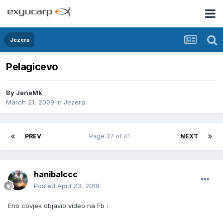
Jezera
Pelagicevo
By
JaneMk
March 21, 2009
in
Jezera
PREV
Page 37 of 41
NEXT
hanibalccc
Posted
April 23, 2019
Eno covjek objavio video na Fb :