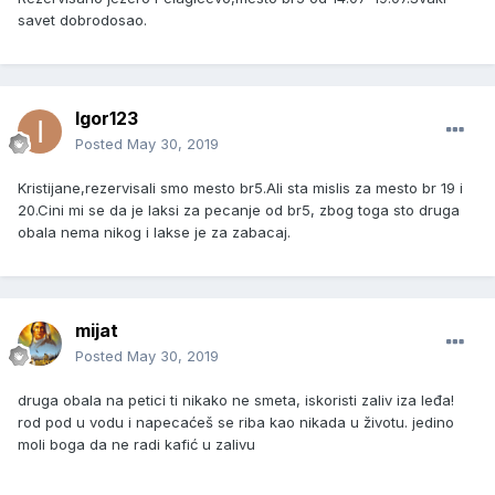
savet dobrodosao.
Igor123
Posted
May 30, 2019
Kristijane,rezervisali smo mesto br5.Ali sta mislis za mesto br 19 i
20.Cini mi se da je laksi za pecanje od br5, zbog toga sto druga
obala nema nikog i lakse je za zabacaj.
mijat
Posted
May 30, 2019
druga obala na petici ti nikako ne smeta, iskoristi zaliv iza leđa!
rod pod u vodu i napecaćeš se riba kao nikada u životu. jedino
moli boga da ne radi kafić u zalivu