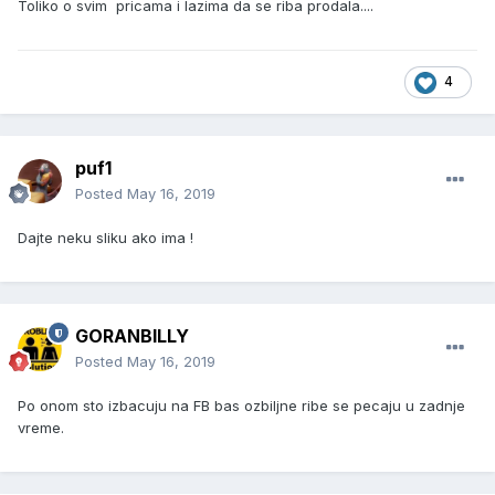
Toliko o svim pricama i lazima da se riba prodala....
4
puf1
Posted
May 16, 2019
Dajte neku sliku ako ima !
GORANBILLY
Posted
May 16, 2019
Po onom sto izbacuju na FB bas ozbiljne ribe se pecaju u zadnje
vreme.