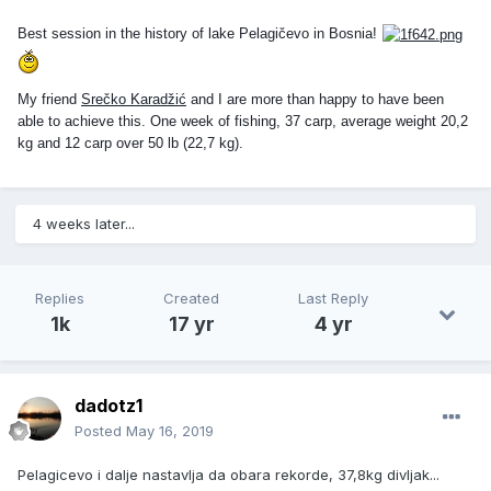
Best session in the history of lake Pelagičevo in Bosnia!
My friend
Srečko Karadžić
and I are more than happy to have been
able to achieve this. One week of fishing, 37 carp, average weight 20,2
kg and 12 carp over 50 lb (22,7 kg).
4 weeks later...
Replies
Created
Last Reply
1k
17 yr
4 yr
dadotz1
Posted
May 16, 2019
Pelagicevo i dalje nastavlja da obara rekorde, 37,8kg divljak...