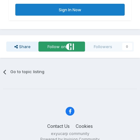
Sign In Now
Share
Follow on
Followers
0
Go to topic listing
Contact Us
Cookies
exyucarp community
Powered by Invision Community