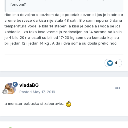
fondom?
ribe ima dovoljno s obzirom da je pocetak sezone i jos je hladno a
vreme bezveze da kisa nije stala 48 sati . Bio sam nepuna 5 dana
temperatura vode je bila 14 stepeni a kisa je padala i voda se jos
zahladila i za tako lose vreme ja zadovoljan sa 14 sarana od kojih
je 4 bilo 20+ a ostali su bili od 17-20 kg sem dva komada koji su
bili jedan 12 i jedan 14 kg . A da i dva soma su došla preko noci
4
vladaBG
Posted
May 17, 2019
a monster babusku si zaboravio...