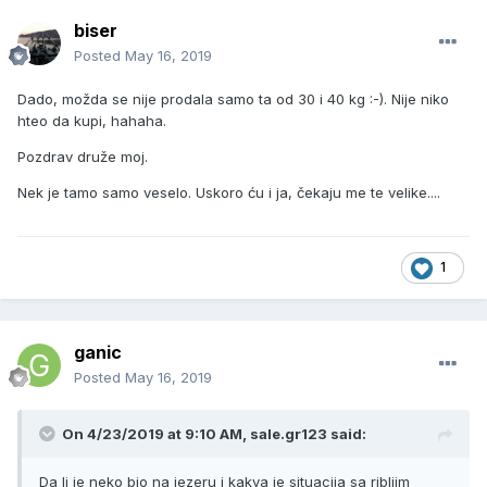
biser
Posted
May 16, 2019
Dado, možda se nije prodala samo ta od 30 i 40 kg :-). Nije niko
hteo da kupi, hahaha.
Pozdrav druže moj.
Nek je tamo samo veselo. Uskoro ću i ja, čekaju me te velike....
1
ganic
Posted
May 16, 2019
On 4/23/2019 at 9:10 AM, sale.gr123 said:
Da li je neko bio na jezeru i kakva je situacija sa ribljim