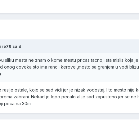
are76 said:
vu sliku mesta ne znam o kome mestu pricas tacno,i sta mislis koja je
d onog coveka sto ima ranc i kerove ,mesto sa granjem u vodi bliz
a
raslje ostale, koje se sad vidi jer je nizak vodostaj. I to mesto nije 
rema zabrani. Nekad je lepo pecalo al je sad zapusteno jer se ne h
oji peca na 30m.