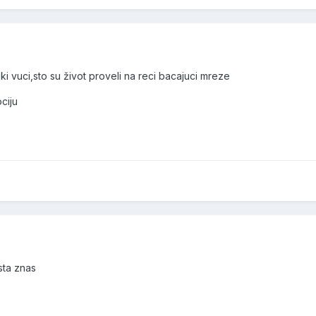
ki vuci,sto su život proveli na reci bacajuci mreze
ciju
sta znas