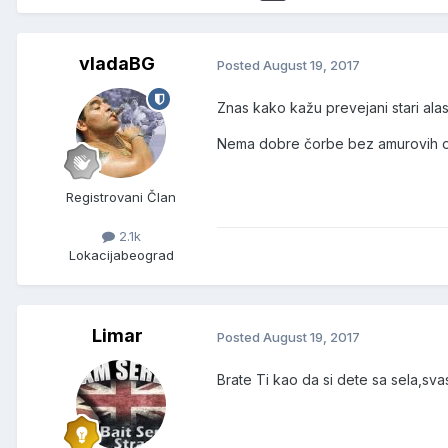
vladaBG
Posted
August 19, 2017
Znas kako kažu prevejani stari alas
Nema dobre čorbe bez amurovih o
Registrovani Član
2.1k
Lokacija
beograd
Limar
Posted
August 19, 2017
Brate Ti kao da si dete sa sela,sva