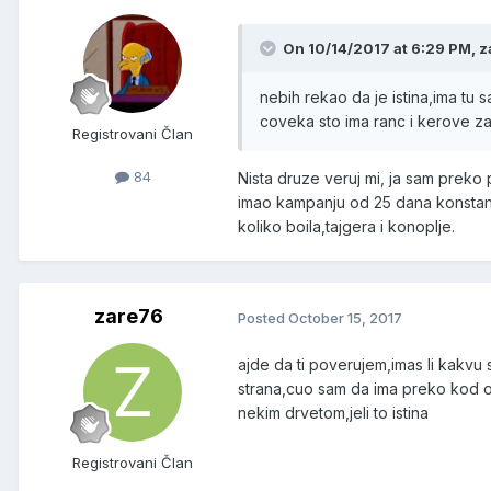
On 10/14/2017 at 6:29 PM, z
nebih rekao da je istina,ima t
coveka sto ima ranc i kerove z
Registrovani Član
84
Nista druze veruj mi, ja sam preko
imao kampanju od 25 dana konstant
koliko boila,tajgera i konoplje.
zare76
Posted
October 15, 2017
ajde da ti poverujem,imas li kakvu 
strana,cuo sam da ima preko kod o
nekim drvetom,jeli to istina
Registrovani Član