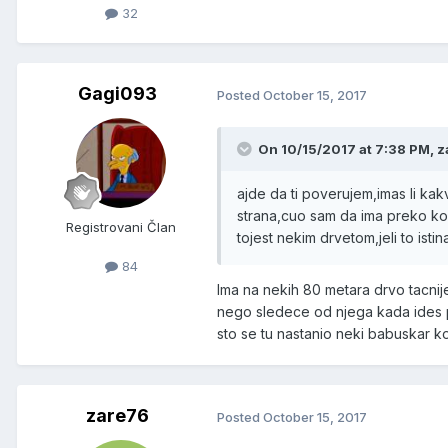
32
Gagi093
Posted
October 15, 2017
On 10/15/2017 at 7:38 PM, z
ajde da ti poverujem,imas li kak
strana,cuo sam da ima preko ko
Registrovani Član
tojest nekim drvetom,jeli to istin
84
Ima na nekih 80 metara drvo tacnije 
nego sledece od njega kada ides p
sto se tu nastanio neki babuskar k
zare76
Posted
October 15, 2017