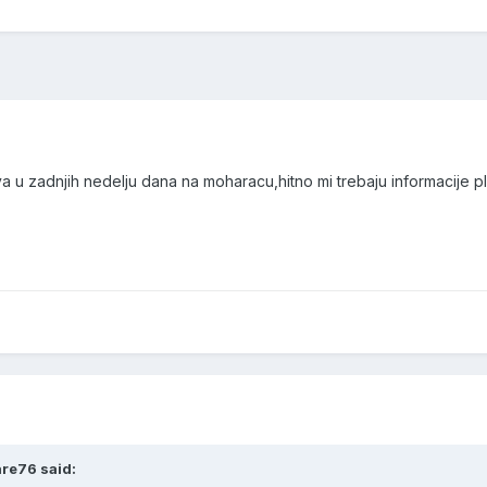
va u zadnjih nedelju dana na moharacu,hitno mi trebaju informacije pl
are76 said: