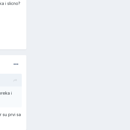
a i slicno?
preka i
r su prvi sa