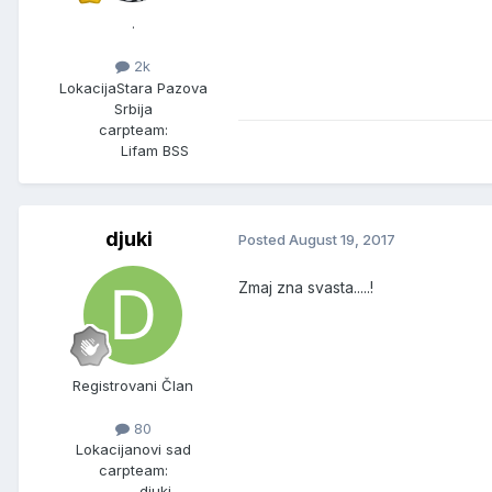
.
2k
Lokacija
Stara Pazova
Srbija
carpteam:
Lifam BSS
djuki
Posted
August 19, 2017
Zmaj zna svasta.....!
Registrovani Član
80
Lokacija
novi sad
carpteam:
djuki