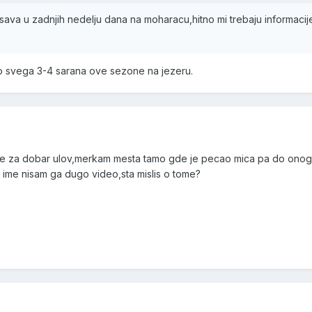
esava u zadnjih nedelju dana na moharacu,hitno mi trebaju informacij
 svega 3-4 sarana ove sezone na jezeru.
anse za dobar ulov,merkam mesta tamo gde je pecao mica pa do ono
 ime nisam ga dugo video,sta mislis o tome?