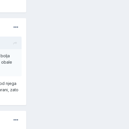
 bolja
u obale
kod njega
rani, zato