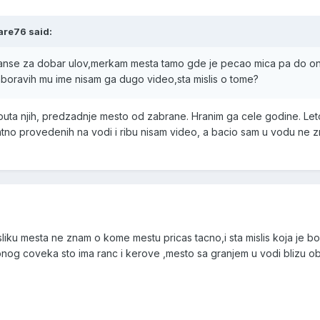
are76 said:
u sanse za dobar ulov,merkam mesta tamo gde je pecao mica pa do o
aboravih mu ime nisam ga dugo video,sta mislis o tome?
 puta njih, predzadnje mesto od zabrane. Hranim ga cele godine. Le
no provedenih na vodi i ribu nisam video, a bacio sam u vodu ne 
sliku mesta ne znam o kome mestu pricas tacno,i sta mislis koja je bo
nog coveka sto ima ranc i kerove ,mesto sa granjem u vodi blizu ob