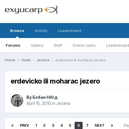
Browse
Activity
Leaderboard
Forums
Gallery
Staff
Online Users
Leaderboar
Home
Vode
Jezera
erdevicko ili moharac jezero
erdevicko ili moharac jezero
By
Бобан Нбгд
April 15, 2010
in
Jezera
PREV
1
2
3
4
5
6
7
NEXT
Pa