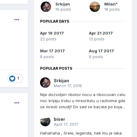
Srkijan
Milan^
19 posts
18 posts
POPULAR DAYS
Apr 16 2017
Apr 21 2017
22 posts
13 posts
Mar 17 2017
Aug 17 2017
8 posts
8 posts
POPULAR POSTS
1
Srkijan
March 17, 2016
Nije dozvoljen ribolov nocu a ribocuvari celu
noc krljaju trsku u mresrilistu u razlivima gde
se mresti smudj!! Do sad se bacala po koja...
biser
April 17, 2017
Hahahaha , Srele, legenda, nek mu je laka