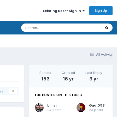
Sign Up
Existing user? Sign In
All Activity
Replies
Created
Last Reply
153
16 yr
3 yr
rs
0
TOP POSTERS IN THIS TOPIC
Limar
Gagi093
24 posts
23 posts