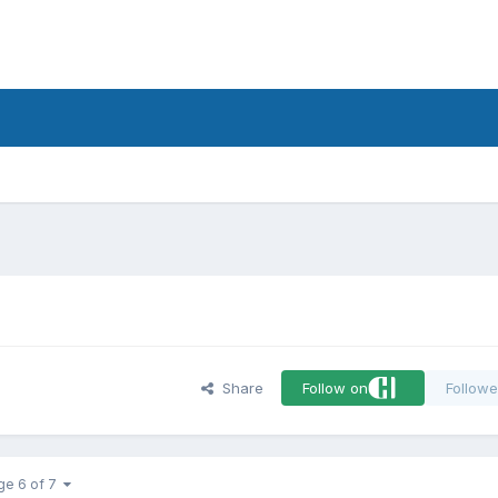
d
Share
Follow on
Followe
ge 6 of 7