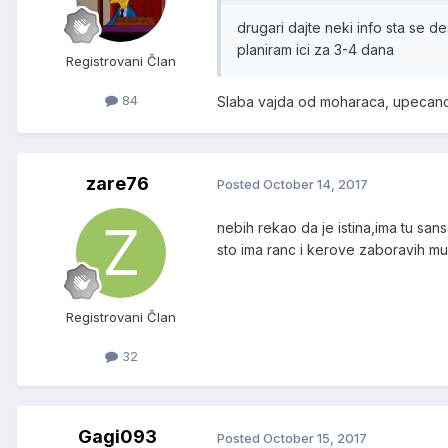
drugari dajte neki info sta se d
planiram ici za 3-4 dana
Registrovani Član
84
Slaba vajda od moharaca, upecano
zare76
Posted
October 14, 2017
nebih rekao da je istina,ima tu s
sto ima ranc i kerove zaboravih mu
Registrovani Član
32
Gagi093
Posted
October 15, 2017