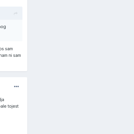
nog
tos sam
znam ni sam
lja
ale tojest