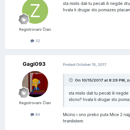
sta mislis dali tu pecati ili negde 
hvala ti drugar sto pomazes placa
Registrovani Član
32
Gagi093
Posted
October 15, 2017
On 10/15/2017 at 8:29 PM, z
sta mislis dali tu pecati ili ne
slicno? hvala ti drugar sto pom
Registrovani Član
84
Micino i ono preko puta Mice 2 najja
hranilistem.