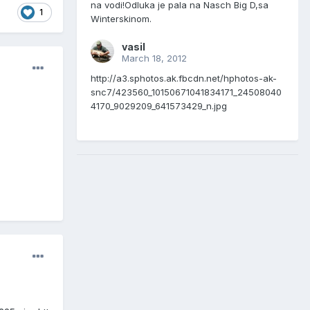
na vodi!Odluka je pala na Nasch Big D,sa
1
Winterskinom.
vasil
March 18, 2012
http://a3.sphotos.ak.fbcdn.net/hphotos-ak-
snc7/423560_10150671041834171_24508040
4170_9029209_641573429_n.jpg