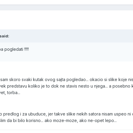
said:
 pogledati !!!!!
sam skoro svaki kutak ovog sajta pogledao... okacio si slike koje nis
vek predstavu koliko je to dok ne stavis nesto u njega... a posebno 
et, torba...
 predlog i za ubuduce, jer takve slike nekih satora nisam uspeo ni
slim da bi bilo korisno... ako moze-moze, ako ne-opet lepo...