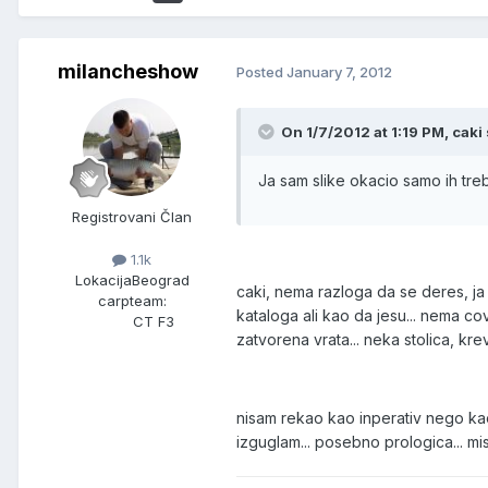
milancheshow
Posted
January 7, 2012
On 1/7/2012 at 1:19 PM, caki 
Ja sam slike okacio samo ih treba
Registrovani Član
1.1k
Lokacija
Beograd
caki, nema razloga da se deres, ja 
carpteam:
kataloga ali kao da jesu... nema co
CT F3
zatvorena vrata... neka stolica, krev
nisam rekao kao inperativ nego kao
izguglam... posebno prologica... mi