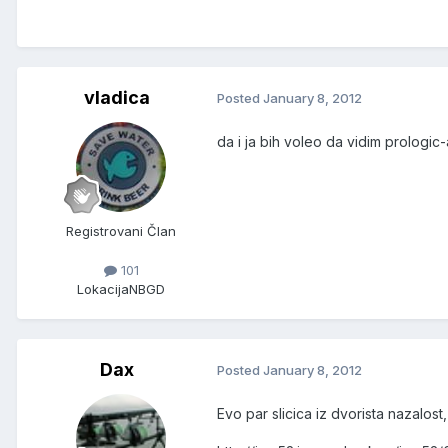
vladica
Posted
January 8, 2012
da i ja bih voleo da vidim prologic
Registrovani Član
101
Lokacija
NBGD
Dax
Posted
January 8, 2012
Evo par slicica iz dvorista nazalost