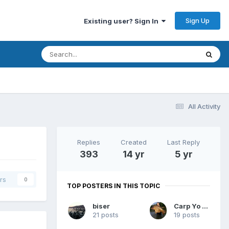
Sign Up
Existing user? Sign In
All Activity
Replies
Created
Last Reply
393
14 yr
5 yr
rs
0
TOP POSTERS IN THIS TOPIC
biser
Carp Yo Yo
21 posts
19 posts