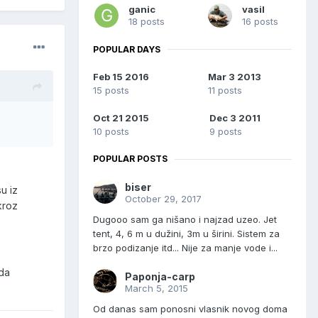
ganic
vasil
18 posts
16 posts
POPULAR DAYS
Feb 15 2016
Mar 3 2013
15 posts
11 posts
Oct 21 2015
Dec 3 2011
10 posts
9 posts
POPULAR POSTS
biser
u iz
October 29, 2017
kroz
Dugooo sam ga nišano i najzad uzeo. Jet
tent, 4, 6 m u dužini, 3m u širini. Sistem za
brzo podizanje itd... Nije za manje vode i...
 da
Paponja-carp
March 5, 2015
Od danas sam ponosni vlasnik novog doma