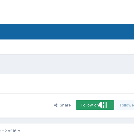
d
Share
Follow on
Followe
ge 2 of 16