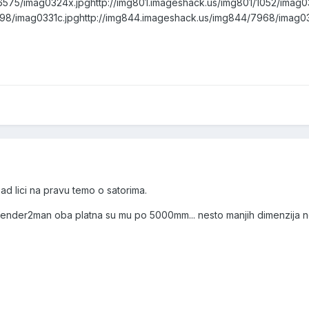
/6575/imag0324x.jpg
http://img801.imageshack.us/img801/1052/imag0
98/imag0331c.jpg
http://img844.imageshack.us/img844/7968/imag03
ad lici na pravu temo o satorima.
i defender2man oba platna su mu po 5000mm... nesto manjih dimenzija 