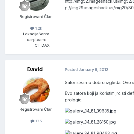
http://img52.imageshack.us/img52
p://img29.imageshack.us/img29/80
Registrovani Član
1.2k
Lokacija
Senta
carpteam:
CT DAX
David
Posted
January 8, 2012
Sator stvarno dobro izgleda. Ovo s
Evo satora koji ja koristim jrc st
prologic.
Registrovani Član
175