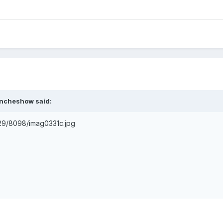
lancheshow said:
g29/8098/imag0331c.jpg