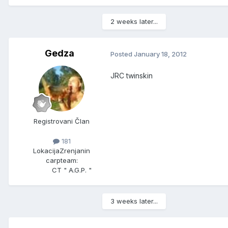
2 weeks later...
Gedza
Posted
January 18, 2012
JRC twinskin
Registrovani Član
181
Lokacija
Zrenjanin
carpteam:
CT " A.G.P. "
3 weeks later...