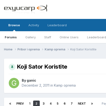
Browse
Activity
Leaderboard
Forums
Gallery
Staff
Online Users
Leaderboar
Home
Pribor i oprema
Kamp oprema
Koji Sator Koristite
Koji Sator Koristite
By
ganic
December 2, 2011
in
Kamp oprema
PREV
1
2
3
4
5
6
7
NEXT
Pa