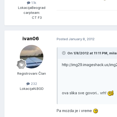
1.1k
Lokacija
Beograd
carpteam:
CT F3
ivan06
Posted
January 8, 2012
On 1/8/2012 at 11:11 PM, mi
http://img29.imageshack.us/im
Registrovani Član
232
Lokacija
N.BGD
ova slika sve govori... vrh!
Pa mozda je i vreme