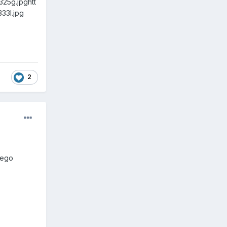
325g.jpg
htt
33l.jpg
2
nego