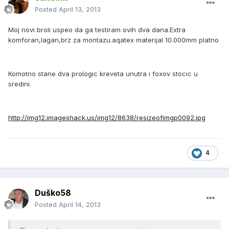
Posted
April 13, 2013
Moj novi broli uspeo da ga testiram ovih dva dana.Extra
komforan,lagan,brz za montazu.aqatex materijal 10.000mm platno
Komotno stane dva prologic kreveta unutra i foxov stocic u
sredini.
http://img12.imageshack.us/img12/8638/resizeofimgp0092.jpg
4
Duško58
Posted
April 14, 2013