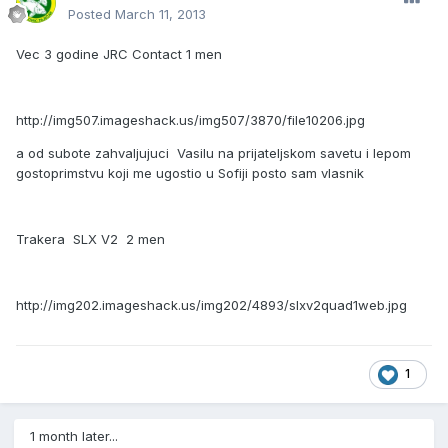
Posted
March 11, 2013
Vec 3 godine JRC Contact 1 men
http://img507.imageshack.us/img507/3870/file10206.jpg
a od subote zahvaljujuci Vasilu na prijateljskom savetu i lepom
gostoprimstvu koji me ugostio u Sofiji posto sam vlasnik
Trakera SLX V2 2 men
http://img202.imageshack.us/img202/4893/slxv2quad1web.jpg
1
1 month later...