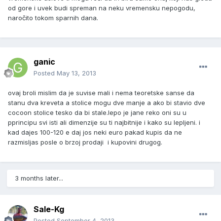
od gore i uvek budi spreman na neku vremensku nepogodu,
naročito tokom sparnih dana.
ganic
Posted
May 13, 2013
ovaj broli mislim da je suvise mali i nema teoretske sanse da
stanu dva kreveta a stolice mogu dve manje a ako bi stavio dve
cocoon stolice tesko da bi stale.lepo je jane reko oni su u
pprincipu svi isti ali dimenzije su ti najbitnije i kako su lepljeni. i
kad dajes 100-120 e daj jos neki euro pakad kupis da ne
razmisljas posle o brzoj prodaji i kupovini drugog.
3 months later...
Sale-Kg
Posted
September 4, 2013