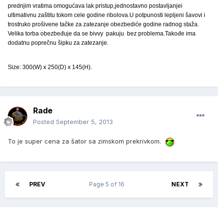
prednjim vratima omogućava lak pristup,jednostavno postavljanjei
ultimativnu zaštitu tokom cele godine ribolova.U potpunosti lepljeni šavovi i
trostruko prošivene tačke za zatezanje obezbediće godine radnog staža.
Velika torba obezbeđuje da se bivvy pakuju bez problema.Takođe ima
dodatnu poprečnu šipku za zatezanje.
Size: 300(W) x 250(D) x 145(H).
Rade
Posted
September 5, 2013
To je super cena za šator sa zimskom prekrivkom.
PREV
Page 5 of 16
NEXT