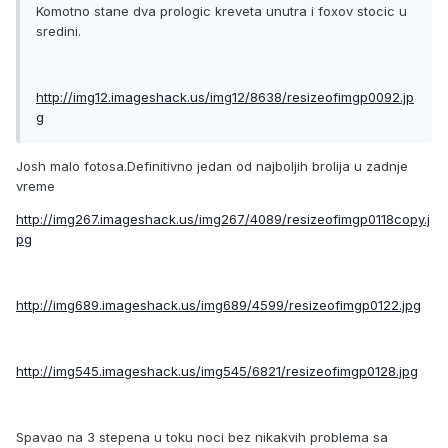
Komotno stane dva prologic kreveta unutra i foxov stocic u
sredini.
http://img12.imageshack.us/img12/8638/resizeofimgp0092.jp
g
Josh malo fotosa.Definitivno jedan od najboljih brolija u zadnje
vreme
http://img267.imageshack.us/img267/4089/resizeofimgp0118copy.j
pg
http://img689.imageshack.us/img689/4599/resizeofimgp0122.jpg
http://img545.imageshack.us/img545/6821/resizeofimgp0128.jpg
Spavao na 3 stepena u toku noci bez nikakvih problema sa