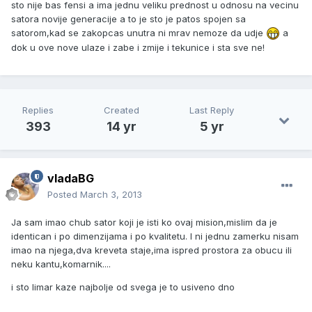
sto nije bas fensi a ima jednu veliku prednost u odnosu na vecinu
satora novije generacije a to je sto je patos spojen sa
satorom,kad se zakopcas unutra ni mrav nemoze da udje
a
dok u ove nove ulaze i zabe i zmije i tekunice i sta sve ne!
Replies
Created
Last Reply
393
14 yr
5 yr
vladaBG
Posted
March 3, 2013
Ja sam imao chub sator koji je isti ko ovaj mision,mislim da je
identican i po dimenzijama i po kvalitetu. I ni jednu zamerku nisam
imao na njega,dva kreveta staje,ima ispred prostora za obucu ili
neku kantu,komarnik....
i sto limar kaze najbolje od svega je to usiveno dno