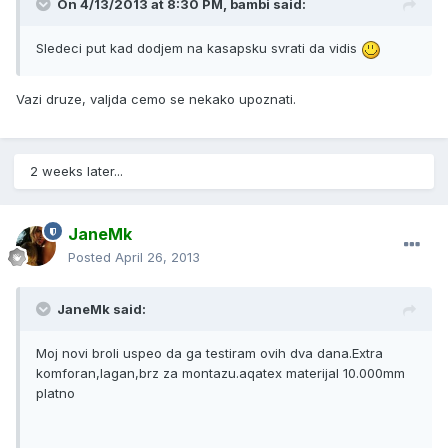
On 4/13/2013 at 8:30 PM, bambi said:
Sledeci put kad dodjem na kasapsku svrati da vidis
Vazi druze, valjda cemo se nekako upoznati.
2 weeks later...
JaneMk
Posted
April 26, 2013
JaneMk said:
Moj novi broli uspeo da ga testiram ovih dva dana.Extra
komforan,lagan,brz za montazu.aqatex materijal 10.000mm
platno