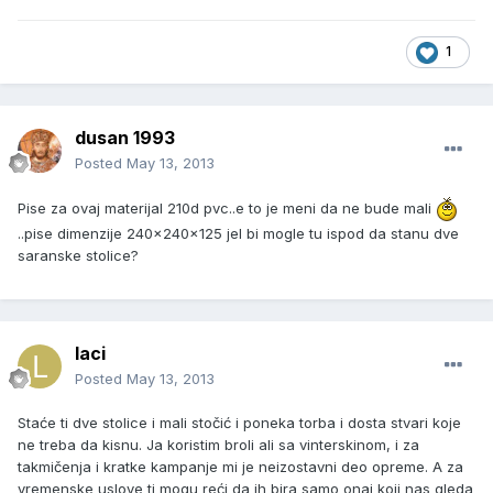
1
dusan 1993
Posted
May 13, 2013
Pise za ovaj materijal 210d pvc..e to je meni da ne bude mali
..pise dimenzije 240x240x125 jel bi mogle tu ispod da stanu dve
saranske stolice?
laci
Posted
May 13, 2013
Staće ti dve stolice i mali stočić i poneka torba i dosta stvari koje
ne treba da kisnu. Ja koristim broli ali sa vinterskinom, i za
takmičenja i kratke kampanje mi je neizostavni deo opreme. A za
vremenske uslove ti mogu reći da ih bira samo onaj koji nas gleda