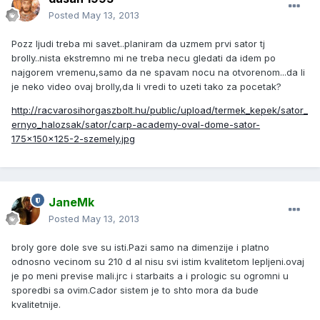
Posted
May 13, 2013
Pozz ljudi treba mi savet..planiram da uzmem prvi sator tj
brolly..nista ekstremno mi ne treba necu gledati da idem po
najgorem vremenu,samo da ne spavam nocu na otvorenom...da li
je neko video ovaj brolly,da li vredi to uzeti tako za pocetak?
http://racvarosihorgaszbolt.hu/public/upload/termek_kepek/sator_
ernyo_halozsak/sator/carp-academy-oval-dome-sator-
175x150x125-2-szemely.jpg
JaneMk
Posted
May 13, 2013
broly gore dole sve su isti.Pazi samo na dimenzije i platno
odnosno vecinom su 210 d al nisu svi istim kvalitetom lepljeni.ovaj
je po meni previse mali.jrc i starbaits a i prologic su ogromni u
sporedbi sa ovim.Cador sistem je to shto mora da bude
kvalitetnije.