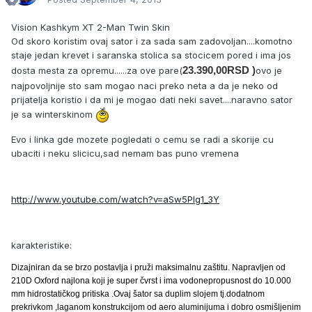
Vision Kashkym XT 2-Man Twin Skin
Od skoro koristim ovaj sator i za sada sam zadovoljan....komotno
staje jedan krevet i saranska stolica sa stocicem pored i ima jos
23.390,00RSD )
dosta mesta za opremu......za ove pare(
ovo je
najpovoljnije sto sam mogao naci preko neta a da je neko od
prijatelja koristio i da mi je mogao dati neki savet....naravno sator
je sa winterskinom
Evo i linka gde mozete pogledati o cemu se radi a skorije cu
ubaciti i neku slicicu,sad nemam bas puno vremena
http://www.youtube.com/watch?v=aSw5Plg1_3Y
karakteristike:
Dizajniran da se brzo postavlja i pruži maksimalnu zaštitu. Napravljen od
210D Oxford najlona koji je super čvrst i ima vodonepropusnost do 10.000
mm hidrostatičkog pritiska .Ovaj šator sa duplim slojem tj.dodatnom
prekrivkom ,laganom konstrukcijom od aero aluminijuma i dobro osmišljenim